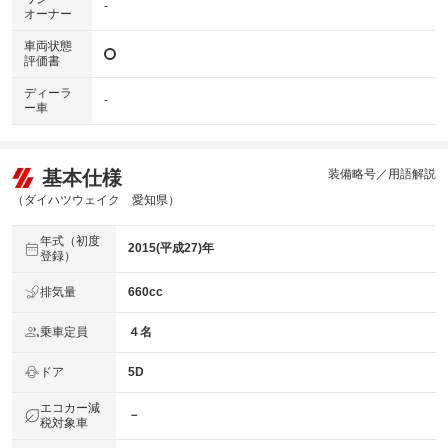
-
オーナー
車両状態
評価書
ディーラ
-
ー車
基本仕様
装備略号／用語解説
（ダイハツウェイク 愛知県）
年式（初度
2015(平成27)年
登録）
排気量
660cc
乗車定員
４名
ドア
5D
エコカー減
－
税対象車