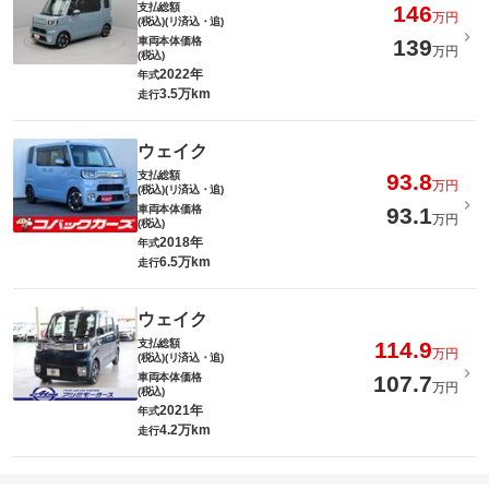
支払総額
146
万円
(税込)(リ済込・追)
車両本体価格
139
万円
(税込)
2022年
年式
3.5万km
走行
ウェイク
支払総額
93.8
万円
(税込)(リ済込・追)
車両本体価格
93.1
万円
(税込)
2018年
年式
6.5万km
走行
ウェイク
支払総額
114.9
万円
(税込)(リ済込・追)
車両本体価格
107.7
万円
(税込)
2021年
年式
4.2万km
走行