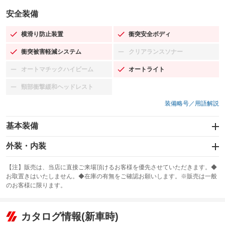
安全装備
横滑り防止装置
衝突安全ボディ
：装備あり
：装備あり
衝突被害軽減システム
クリアランスソナー
：装備あり
：装備なし
オートマチックハイビーム
オートライト
：装備なし
：装備あり
頸部衝撃緩和ヘッドレスト
：装備なし
装備略号／用語解説
基本装備
エアバッグ：運転席/助手席/サイド
外装・内装
：装備あり
スライドドア：両面電動
カーナビ：SDナビ
：装備あり
：装備あり
【注】販売は、当店に直接ご来場頂けるお客様を優先させていただきます。◆
お取置きはいたしません。◆在庫の有無をご確認お願いします。※販売は一般
サンルーフ
ABS
TV：フルセグ
：装備なし
：装備あり
：装備あり
のお客様に限ります。
エアコン
Wエアコン
オーディオ：CDまたはCDチェンジャー／ミュージックプレイヤー接続
：装備あり
：装備なし
：装備あり
可
リフトアップ
パワーステアリング
カタログ情報(新車時)
：装備なし
：装備あり
ビジュアル：-／DVD再生
：装備あり