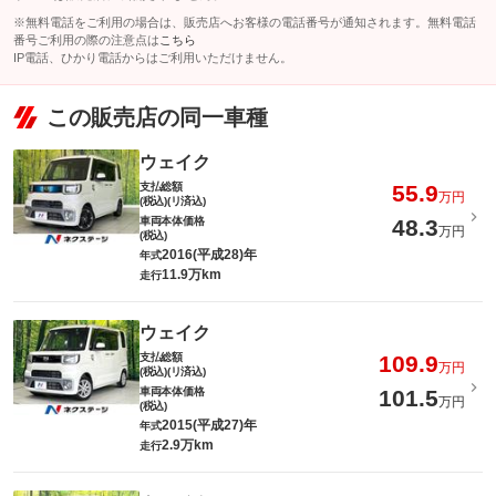
※無料電話をご利用の場合は、販売店へお客様の電話番号が通知されます。無料電話
番号ご利用の際の注意点は
こちら
IP電話、ひかり電話からはご利用いただけません。
この販売店の同一車種
ウェイク
支払総額
55.9
万円
(税込)(リ済込)
車両本体価格
48.3
万円
(税込)
2016(平成28)年
年式
11.9万km
走行
ウェイク
支払総額
109.9
万円
(税込)(リ済込)
車両本体価格
101.5
万円
(税込)
2015(平成27)年
年式
2.9万km
走行