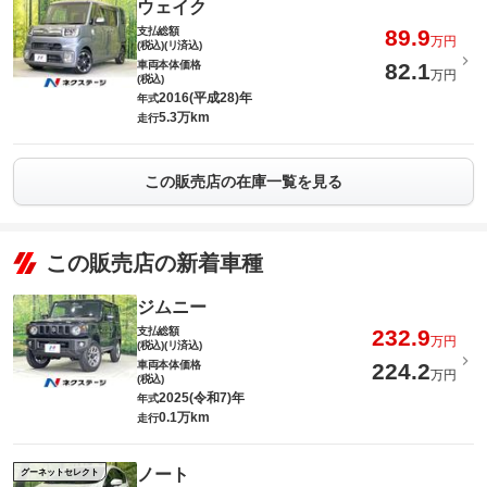
ウェイク
支払総額
89.9
万円
(税込)(リ済込)
車両本体価格
82.1
万円
(税込)
2016(平成28)年
年式
5.3万km
走行
この販売店の在庫一覧を見る
この販売店の新着車種
ジムニー
支払総額
232.9
万円
(税込)(リ済込)
車両本体価格
224.2
万円
(税込)
2025(令和7)年
年式
0.1万km
走行
ノート
グーネットセレクト