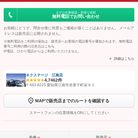
まずは在庫確認・見積り依頼
無料電話でお問い合わせ
お気軽にどうぞ。問合せ後に何度もご連絡が届くことはありません。 メールア
ドレスは販売店に公開されません。
※無料電話をご利用の場合は、販売店へお客様の電話番号が通知されます。無料電話
番号ご利用の際の注意点は
こちら
IP電話、ひかり電話からはご利用いただけません。
詳細はこちら
ネクステージ 江南店
4.7
462件
【STEP1】
認証画面でグーネットを友だち追加してから「許可する」ボタンを押
〒483-8225 愛知県江南市赤童子町栄８０
します
MAPで販売店までのルートを確認する
【STEP2】
トーク画面で
ボタンをタップして問い合わせを
完了してください。
スマートフォンの位置情報をONにしてください
こちら
装備
販売店