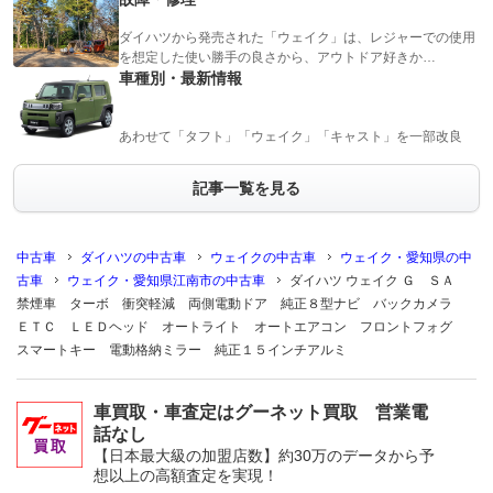
ダイハツから発売された「ウェイク」は、レジャーでの使用
を想定した使い勝手の良さから、アウトドア好きか…
車種別・最新情報
あわせて「タフト」「ウェイク」「キャスト」を一部改良
記事一覧を見る
中古車
ダイハツの中古車
ウェイクの中古車
ウェイク・愛知県の中
古車
ウェイク・愛知県江南市の中古車
ダイハツ ウェイク Ｇ ＳＡ
禁煙車 ターボ 衝突軽減 両側電動ドア 純正８型ナビ バックカメラ
ＥＴＣ ＬＥＤヘッド オートライト オートエアコン フロントフォグ
スマートキー 電動格納ミラー 純正１５インチアルミ
車買取・車査定はグーネット買取 営業電
話なし
【日本最大級の加盟店数】約30万のデータから予
想以上の高額査定を実現！