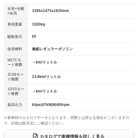
ダウンヒルアシストコントロール
：装備なし
アルミホイール：15インチ
全長×全幅
：装備あり
3395x1475x1835mm
×全高
パワーウィンドウ
盗難防止システム
：装備あり
：装備あり
革シート
ハーフレザーシート
：装備なし
：装備なし
車両重量
1020kg
アイドリングストップ
ドライブレコーダー
：装備あり
：装備なし
キーレス
LEDヘッドランプ
：装備あり
：装備あり
USB入力端子
Bluetooth接続
駆動形式
FF
：装備あり
：装備あり
HID(キセノンライト)
ポータブルナビ
：装備なし
：装備なし
100V電源
クリーンディーゼル
使用燃料
無鉛レギュラーガソリン
：装備なし
：装備なし
バックカメラ
ETC
：装備あり
：装備あり
センターデフロック
：装備なし
WLTCモ
エアロ
スマートキー
－km/リットル
：装備なし
：装備あり
ード燃費
レンタカーアップ
展示・試乗車
：装備なし
：装備なし
ローダウン
ランフラットタイヤ
：装備なし
：装備なし
JC08モー
23.8km/リットル
ド燃費
電動格納ミラー
：装備あり
パワーシート
3列シート
：装備なし
：装備なし
10/15モー
装備略号／用語解説
－km/リットル
ド燃費
ベンチシート
フルフラットシート
：装備あり
：装備なし
チップアップシート
オットマン
最高出力
64ps(47kW)/6400rpm
：装備なし
：装備なし
電動格納サードシート
シートヒーター
：装備なし
：装備なし
※新車時のカタログデータとなります。実際とは異なる場合がございますの
で、詳細は販売店にご確認ください。
ウォークスルー
後席モニター
：装備なし
：装備なし
カタログで車種情報を詳しく見る
電動リアゲート
フロントカメラ