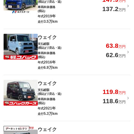
万円
(税込)(リ済込・追)
車両本体価格
137.2
万円
(税込)
2019年
年式
3.5万km
走行
ウェイク
支払総額
63.8
万円
(税込)(リ済込・追)
車両本体価格
62.6
万円
(税込)
2016年
年式
6.9万km
走行
ウェイク
支払総額
119.8
万円
(税込)(リ済込・追)
車両本体価格
118.6
万円
(税込)
2021年
年式
5.3万km
走行
ウェイク
グーネットセレクト