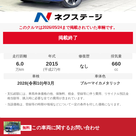
このクルマは2026/05/24まで掲載されていた車輛です。
掲載終了
走行距離
年式
修復歴
排気量
6.0
2015
660
なし
万km
(平成27)年
cc
車検
車体色
2028(令和10)年3月
ブルーマイカメタリック
支払総額には、車両本体価格の他、保険料、税金、登録等に伴う費用、リサイクル預託金
相当額等、購入時に必要な全ての費用が含まれています。
当該価格は、登録等の時期や地域などについて一定の条件を付した価格になります。
この車両に関するお問い合わせ
無料