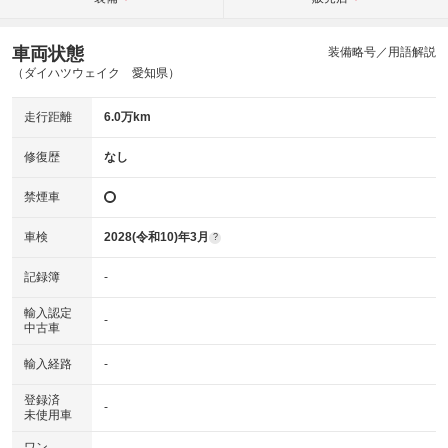
車両状態
装備略号／用語解説
（ダイハツウェイク 愛知県）
走行距離
6.0万km
修復歴
なし
禁煙車
車検
2028(令和10)年3月
?
記録簿
-
輸入認定
-
中古車
輸入経路
-
登録済
-
未使用車
ワン