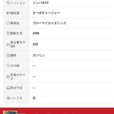
ミッション
インパネAT
過給器
ターボチャージャー
車体色
ブルーマイカメタリック
駆動方式
2WD
車台番号下
258
3桁
燃料
ガソリン
その他
―
全体のサイ
―
ズ
荷台寸法
―
ハンドル
右