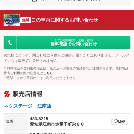
：装備なし
：装備なし
シートエアコン
全周囲カメラ
：装備なし
：装備なし
この車両に関するお問い合わせ
サイドカメラ
無料
ルーフレール
：装備なし
：装備なし
エアサスペンション
ヘッドライトウォッシャー
：装備なし
：装備なし
装備略号／用語解説
まずは在庫確認・見積り依頼
無料電話でお問い合わせ
お気軽にどうぞ。問合せ後に何度もご連絡が届くことはありません。メールア
ドレスは販売店に公開されません。
※無料電話をご利用の場合は、販売店へお客様の電話番号が通知されます。無料電話
番号ご利用の際の注意点は
こちら
IP電話、ひかり電話からはご利用いただけません。
販売店情報
ネクステージ 江南店
483-8225
住所
MAP
愛知県江南市赤童子町栄８０