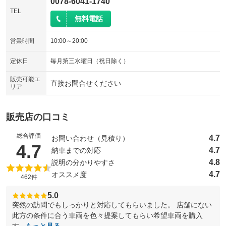
0078-6041-1740
TEL
無料電話
営業時間
10:00～20:00
定休日
毎月第三水曜日（祝日除く）
販売可能エ
直接お問合せください
リア
販売店の口コミ
総合評価
4.7
お問い合わせ（見積り）
（5点満点中）
4.7
4.7
納車までの対応
4.8
説明の分かりやすさ
4.7
オススメ度
462件
5.0
突然の訪問でもしっかりと対応してもらいました。 店舗にない
此方の条件に合う車両を色々提案してもらい希望車両を購入