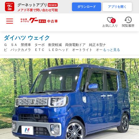
グーネットアプリ
RENEW
ダウンロード
アプリを開く
メアド不要で問い合わせ可能
0
お気に入り
閲覧履歴
ダイハツ ウェイク
Ｇ ＳＡ 禁煙車 ターボ 衝突軽減 両側電動ドア 純正８型ナ
ビ バックカメラ ＥＴＣ ＬＥＤヘッド オートライト オート
もっと見る
エアコン フロントフォグ スマートキー 電動格納ミラー 純正
１５インチアルミ（愛知県）