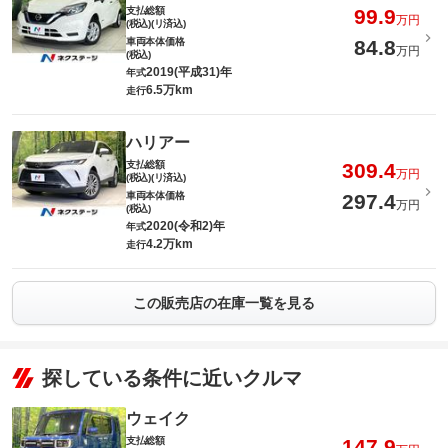
支払総額
99.9
万円
(税込)(リ済込)
車両本体価格
84.8
万円
(税込)
2019(平成31)年
年式
6.5万km
走行
ハリアー
支払総額
309.4
万円
(税込)(リ済込)
車両本体価格
297.4
万円
(税込)
2020(令和2)年
年式
4.2万km
走行
この販売店の在庫一覧を見る
探している条件に近いクルマ
ウェイク
支払総額
147.9