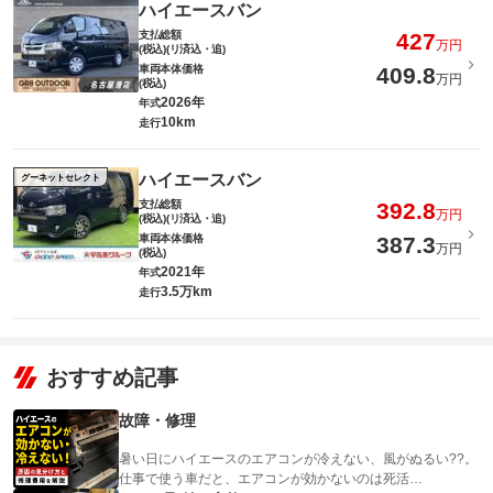
ハイエースバン
支払総額
427
万円
(税込)(リ済込・追)
車両本体価格
409.8
万円
(税込)
2026年
年式
10km
走行
ハイエースバン
グーネットセレクト
支払総額
392.8
万円
(税込)(リ済込・追)
車両本体価格
387.3
万円
(税込)
2021年
年式
3.5万km
走行
おすすめ記事
故障・修理
暑い日にハイエースのエアコンが冷えない、風がぬるい??。
仕事で使う車だと、エアコンが効かないのは死活…