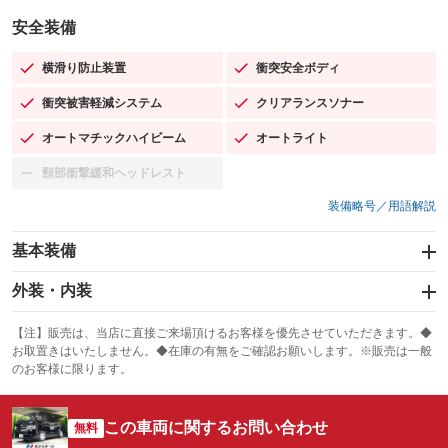
安全装備
横滑り防止装置
衝突安全ボディ
：装備あり
：装備あり
衝突被害軽減システム
クリアランスソナー
：装備あり
：装備あり
オートマチックハイビーム
オートライト
：装備あり
：装備あり
頸部衝撃緩和ヘッドレスト
：装備なし
装備略号／用語解説
基本装備
エアバッグ：運転席/助手席
外装・内装
：装備あり
スライドドア：両面
カーナビ：SDナビ
：装備あり
：装備あり
【注】販売は、当店に直接ご来場頂けるお客様を優先させていただきます。◆
お取置きはいたしません。◆在庫の有無をご確認お願いします。※販売は一般
サンルーフ
ABS
TV：フルセグ
：装備なし
：装備あり
：装備あり
のお客様に限ります。
エアコン
Wエアコン
オーディオ：CDまたはCDチェンジャー／ミュージックプレイヤー接続
：装備あり
：装備なし
：装備あり
可
この車両に関するお問い合わせ
リフトアップ
パワーステアリング
無料
：装備なし
：装備あり
ビジュアル：-／DVD再生
：装備あり