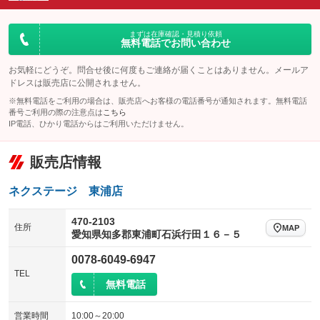
ダウンヒルアシストコントロール
：装備なし
アルミホイール
：装備なし
パワーウィンドウ
盗難防止システム
まずは在庫確認・見積り依頼
：装備あり
：装備あり
無料電話でお問い合わせ
革シート
ハーフレザーシート
：装備なし
：装備あり
アイドリングストップ
ドライブレコーダー
：装備なし
：装備あり
キーレス
LEDヘッドランプ
お気軽にどうぞ。問合せ後に何度もご連絡が届くことはありません。メールア
：装備あり
：装備あり
ドレスは販売店に公開されません。
USB入力端子
Bluetooth接続
：装備なし
：装備あり
HID(キセノンライト)
ポータブルナビ
：装備なし
：装備なし
※無料電話をご利用の場合は、販売店へお客様の電話番号が通知されます。無料電話
100V電源
クリーンディーゼル
番号ご利用の際の注意点は
こちら
：装備なし
：装備なし
バックカメラ
ETC
：装備あり
：装備あり
IP電話、ひかり電話からはご利用いただけません。
センターデフロック
：装備なし
エアロ
スマートキー
：装備あり
：装備あり
販売店情報
レンタカーアップ
展示・試乗車
：装備なし
：装備なし
ローダウン
ランフラットタイヤ
：装備なし
：装備なし
電動格納ミラー
：装備あり
ネクステージ 東浦店
パワーシート
3列シート
：装備なし
：装備なし
装備略号／用語解説
ベンチシート
フルフラットシート
470-2103
：装備なし
：装備なし
住所
MAP
愛知県知多郡東浦町石浜行田１６－５
チップアップシート
オットマン
：装備なし
：装備なし
0078-6049-6947
電動格納サードシート
シートヒーター
：装備なし
：装備なし
TEL
無料電話
ウォークスルー
後席モニター
：装備なし
：装備あり
営業時間
10:00～20:00
電動リアゲート
フロントカメラ