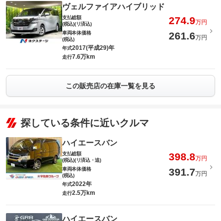
ヴェルファイアハイブリッド
支払総額
274.9
万円
(税込)(リ済込)
車両本体価格
261.6
万円
(税込)
2017(平成29)年
年式
7.6万km
走行
この販売店の在庫一覧を見る
探している条件に近いクルマ
ハイエースバン
支払総額
398.8
万円
(税込)(リ済込・追)
車両本体価格
391.7
万円
(税込)
2022年
年式
2.5万km
走行
ハイエースバン