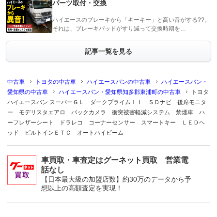
パーツ取付・交換
ハイエースのブレーキから「キーキー」と高い音がする??。
それは、ブレーキパッドがすり減って交換時期を…
記事一覧を見る
中古車
トヨタの中古車
ハイエースバンの中古車
ハイエースバン・
愛知県の中古車
ハイエースバン・愛知県知多郡東浦町の中古車
トヨタ
ハイエースバン スーパーＧＬ ダークプライムＩＩ ＳＤナビ 後席モニタ
ー モデリスタエアロ バックカメラ 衝突被害軽減システム 禁煙車 ハ
ーフレザーシート ドラレコ コーナーセンサー スマートキー ＬＥＤヘ
ッド ビルトインＥＴＣ オートハイビーム
車買取・車査定はグーネット買取 営業電
話なし
【日本最大級の加盟店数】約30万のデータから予
想以上の高額査定を実現！