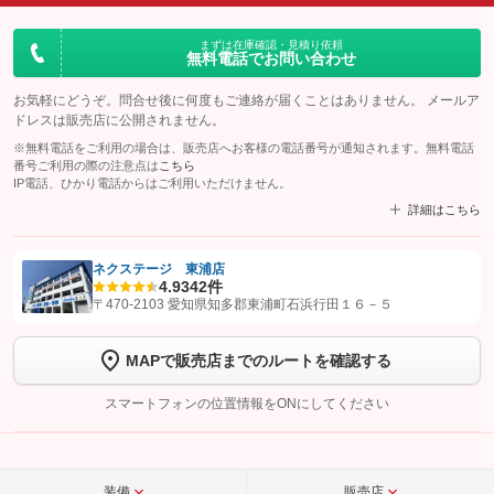
まずは在庫確認・見積り依頼
無料電話でお問い合わせ
お気軽にどうぞ。問合せ後に何度もご連絡が届くことはありません。 メールア
ドレスは販売店に公開されません。
※無料電話をご利用の場合は、販売店へお客様の電話番号が通知されます。無料電話
番号ご利用の際の注意点は
こちら
IP電話、ひかり電話からはご利用いただけません。
詳細はこちら
ネクステージ 東浦店
4.9
342件
【STEP1】
認証画面でグーネットを友だち追加してから「許可する」ボタンを押
〒470-2103 愛知県知多郡東浦町石浜行田１６－５
します
MAPで販売店までのルートを確認する
【STEP2】
トーク画面で
ボタンをタップして問い合わせを
完了してください。
スマートフォンの位置情報をONにしてください
こちら
装備
販売店