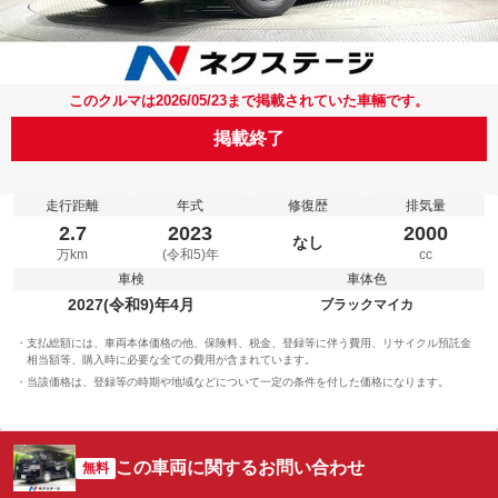
このクルマは2026/05/23まで掲載されていた車輛です。
掲載終了
走行距離
年式
修復歴
排気量
2.7
2023
2000
なし
万km
(令和5)年
cc
車検
車体色
2027(令和9)年4月
ブラックマイカ
支払総額には、車両本体価格の他、保険料、税金、登録等に伴う費用、リサイクル預託金
相当額等、購入時に必要な全ての費用が含まれています。
当該価格は、登録等の時期や地域などについて一定の条件を付した価格になります。
この車両に関するお問い合わせ
無料