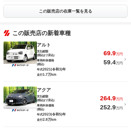
この販売店の在庫一覧を見る
この販売店の新着車種
アルト
支払総額
69.9
万円
(税込)(リ済込)
車両本体価格
59.4
万円
(税込)
2021(令和3)年
年式
1.7万km
走行
アクア
支払総額
264.9
万円
(税込)(リ済込)
車両本体価格
252.9
万円
(税込)
2023(令和5)年
年式
2.9万km
走行