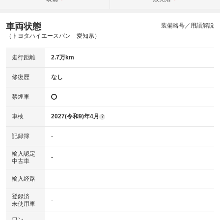
車両状態
装備略号／用語解説
（トヨタハイエースバン 愛知県）
走行距離
2.7万km
修復歴
なし
禁煙車
車検
2027(令和9)年4月
?
記録簿
-
輸入認定
-
中古車
輸入経路
-
登録済
-
未使用車
ワン