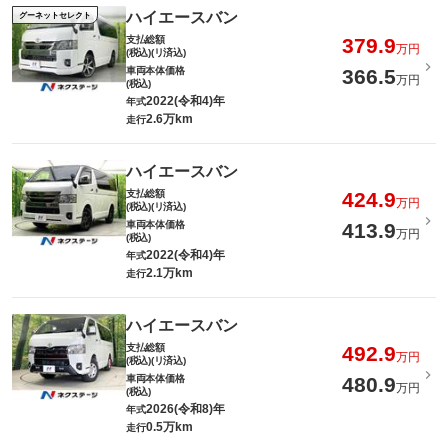
ハイエースバン
グーネットセレクト
支払総額
379.9
万円
(税込)(リ済込)
車両本体価格
366.5
万円
(税込)
2022(令和4)年
年式
2.6万km
走行
ハイエースバン
支払総額
424.9
万円
(税込)(リ済込)
車両本体価格
413.9
万円
(税込)
2022(令和4)年
年式
2.1万km
走行
ハイエースバン
支払総額
492.9
万円
(税込)(リ済込)
車両本体価格
480.9
万円
(税込)
2026(令和8)年
年式
0.5万km
走行