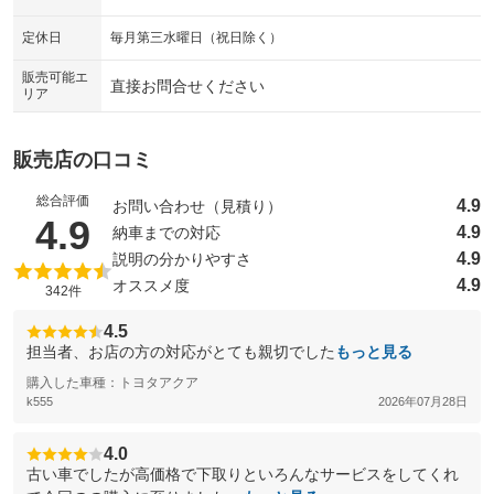
：装備なし
：装備なし
シートエアコン
全周囲カメラ
定休日
毎月第三水曜日（祝日除く）
：装備なし
：装備なし
サイドカメラ
ルーフレール
販売可能エ
：装備なし
：装備なし
直接お問合せください
リア
エアサスペンション
ヘッドライトウォッシャー
：装備なし
：装備なし
装備略号／用語解説
販売店の口コミ
総合評価
4.9
お問い合わせ（見積り）
（5点満点中）
4.9
4.9
納車までの対応
4.9
説明の分かりやすさ
4.9
オススメ度
342件
4.5
担当者、お店の方の対応がとても親切でした
もっと見る
購入した車種：トヨタアクア
k555
2026年07月28日
4.0
古い車でしたが高価格で下取りといろんなサービスをしてくれ