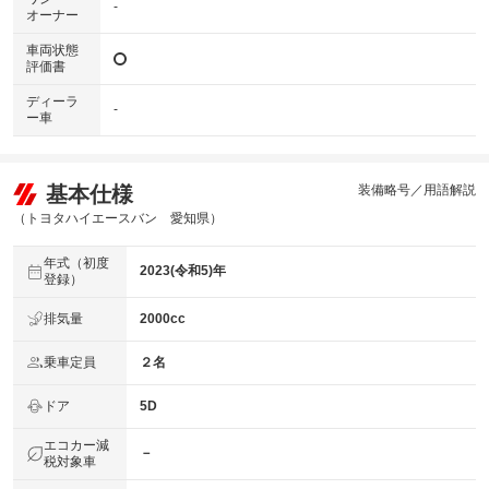
-
オーナー
車両状態
評価書
ディーラ
-
ー車
基本仕様
装備略号／用語解説
（トヨタハイエースバン 愛知県）
年式（初度
2023(令和5)年
登録）
排気量
2000cc
乗車定員
２名
ドア
5D
エコカー減
－
税対象車