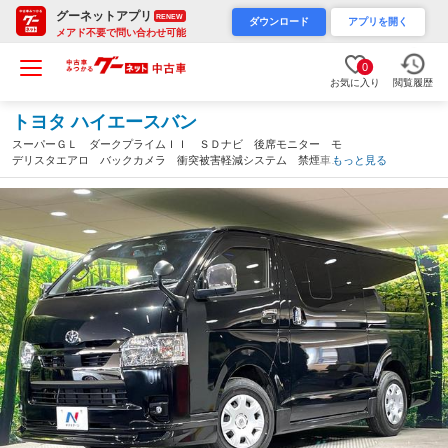
グーネットアプリ
RENEW
ダウンロード
アプリを開く
メアド不要で問い合わせ可能
0
お気に入り
閲覧履歴
トヨタ ハイエースバン
スーパーＧＬ ダークプライムＩＩ ＳＤナビ 後席モニター モ
デリスタエアロ バックカメラ 衝突被害軽減システム 禁煙車
もっと見る
ハーフレザーシート ドラレコ コーナーセンサー スマートキ
ー ＬＥＤヘッド ビルトインＥＴＣ オートハイビーム（愛知
県）