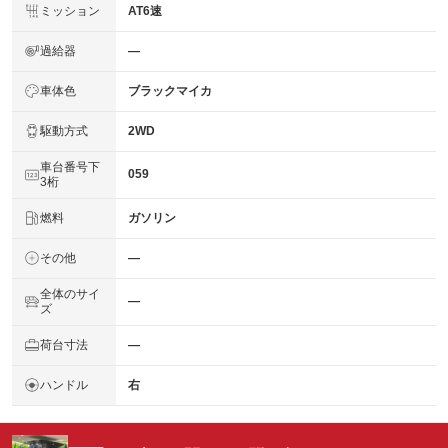
ミッション
AT6速
過給器
―
車体色
ブラックマイカ
駆動方式
2WD
車台番号下
059
3桁
燃料
ガソリン
その他
―
全体のサイ
―
ズ
荷台寸法
―
ハンドル
右