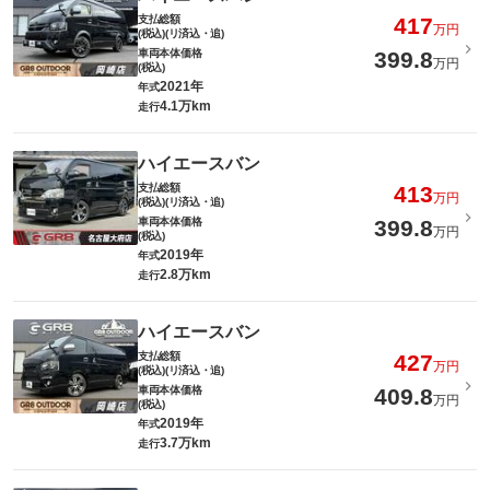
支払総額
417
万円
(税込)(リ済込・追)
車両本体価格
399.8
万円
(税込)
2021年
年式
4.1万km
走行
ハイエースバン
支払総額
413
万円
(税込)(リ済込・追)
車両本体価格
399.8
万円
(税込)
2019年
年式
2.8万km
走行
ハイエースバン
支払総額
427
万円
(税込)(リ済込・追)
車両本体価格
409.8
万円
(税込)
2019年
年式
3.7万km
走行