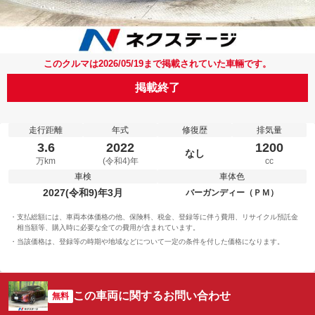
このクルマは2026/05/19まで掲載されていた車輛です。
掲載終了
走行距離
年式
修復歴
排気量
3.6
2022
1200
なし
万km
(令和4)年
cc
車検
車体色
2027(令和9)年3月
バーガンディー（ＰＭ）
支払総額には、車両本体価格の他、保険料、税金、登録等に伴う費用、リサイクル預託金
相当額等、購入時に必要な全ての費用が含まれています。
当該価格は、登録等の時期や地域などについて一定の条件を付した価格になります。
この車両に関するお問い合わせ
無料