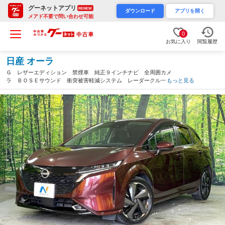
グーネットアプリ
RENEW
ダウンロード
アプリを開く
メアド不要で問い合わせ可能
0
お気に入り
閲覧履歴
日産 オーラ
Ｇ レザーエディション 禁煙車 純正９インチナビ 全周囲カメ
ラ ＢＯＳＥサウンド 衝突被害軽減システム レーダークルー
もっと見る
ズ レザーシート コーナーセンサー ＬＥＤヘッド ビルトイン
ＥＴＣ 純正１７インチアルミ 車線逸脱警報（愛知県）