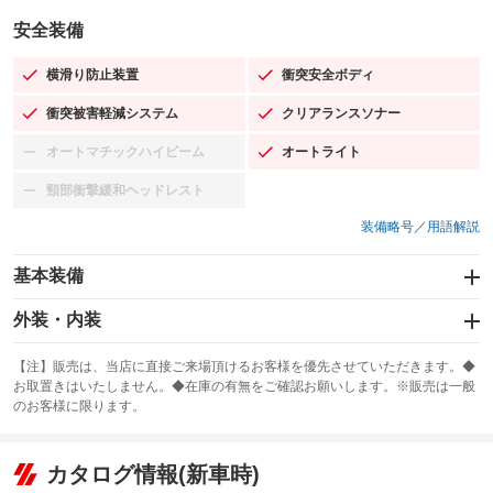
安全装備
横滑り防止装置
衝突安全ボディ
：装備あり
：装備あり
衝突被害軽減システム
クリアランスソナー
：装備あり
：装備あり
オートマチックハイビーム
オートライト
：装備なし
：装備あり
頸部衝撃緩和ヘッドレスト
：装備なし
装備略号／用語解説
基本装備
エアバッグ：運転席/助手席/サイド
外装・内装
：装備あり
スライドドア
カーナビ：メモリーナビ他
：装備なし
：装備あり
【注】販売は、当店に直接ご来場頂けるお客様を優先させていただきます。◆
お取置きはいたしません。◆在庫の有無をご確認お願いします。※販売は一般
サンルーフ
ABS
TV：フルセグ
：装備なし
：装備あり
：装備あり
のお客様に限ります。
エアコン
Wエアコン
オーディオ：ミュージックプレイヤー接続可
：装備あり
：装備なし
：装備あり
リフトアップ
パワーステアリング
カタログ情報(新車時)
ビジュアル
：装備なし
：装備あり
：装備なし