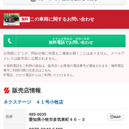
シートエアコン
全周囲カメラ
：装備なし
：装備あり
サイドカメラ
ルーフレール
この車両に関するお問い合わせ
：装備あり
無料
：装備なし
エアサスペンション
ヘッドライトウォッシャー
：装備なし
：装備なし
装備略号／用語解説
まずは在庫確認・見積り依頼
無料電話でお問い合わせ
お気軽にどうぞ。問合せ後に何度もご連絡が届くことはありません。メールア
ドレスは販売店に公開されません。
※無料電話をご利用の場合は、販売店へお客様の電話番号が通知されます。無料電話
番号ご利用の際の注意点は
こちら
IP電話、ひかり電話からはご利用いただけません。
販売店情報
ネクステージ ４１号小牧店
485-0035
住所
MAP
愛知県小牧市多気東町４６－３