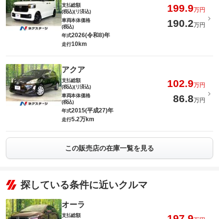
支払総額
199.9
万円
(税込)(リ済込)
車両本体価格
190.2
万円
(税込)
2026(令和8)年
年式
10km
走行
アクア
支払総額
102.9
万円
(税込)(リ済込)
車両本体価格
86.8
万円
(税込)
2015(平成27)年
年式
5.2万km
走行
この販売店の在庫一覧を見る
探している条件に近いクルマ
オーラ
支払総額
197.9