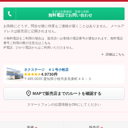
まずは在庫確認・見積り依頼
無料電話でお問い合わせ
お気軽にどうぞ。問合せ後に何度もご連絡が届くことはありません。 メールア
ドレスは販売店に公開されません。
※無料電話をご利用の場合は、販売店へお客様の電話番号が通知されます。無料電話
番号ご利用の際の注意点は
こちら
IP電話、ひかり電話からはご利用いただけません。
詳細はこちら
ネクステージ ４１号小牧店
4.9
730件
【STEP1】
認証画面でグーネットを友だち追加してから「許可する」ボタンを押
〒485-0035 愛知県小牧市多気東町４６－３
します
MAPで販売店までのルートを確認する
【STEP2】
トーク画面で
ボタンをタップして問い合わせを
完了してください。
スマートフォンの位置情報をONにしてください
こちら
装備
販売店