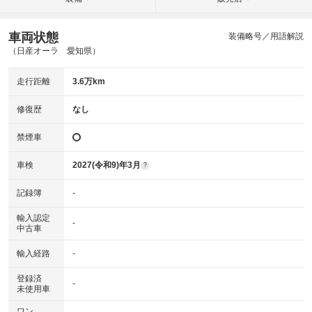
車両状態
装備略号／用語解説
（日産オーラ 愛知県）
走行距離
3.6万km
修復歴
なし
禁煙車
車検
2027(令和9)年3月
?
記録簿
-
輸入認定
-
中古車
輸入経路
-
登録済
-
未使用車
ワン