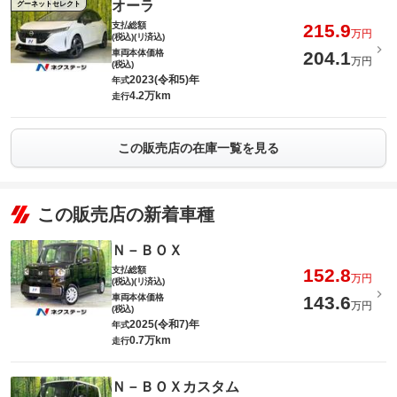
オーラ
グーネットセレクト
支払総額
215.9
万円
(税込)(リ済込)
車両本体価格
204.1
万円
(税込)
2023(令和5)年
年式
4.2万km
走行
この販売店の在庫一覧を見る
この販売店の新着車種
Ｎ－ＢＯＸ
支払総額
152.8
万円
(税込)(リ済込)
車両本体価格
143.6
万円
(税込)
2025(令和7)年
年式
0.7万km
走行
Ｎ－ＢＯＸカスタム