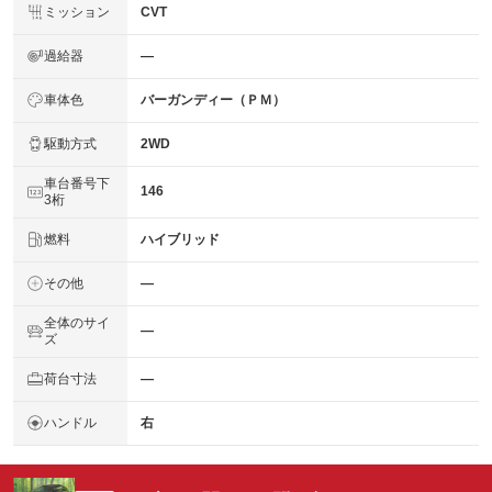
ミッション
CVT
過給器
―
車体色
バーガンディー（ＰＭ）
駆動方式
2WD
車台番号下
146
3桁
燃料
ハイブリッド
その他
―
全体のサイ
―
ズ
荷台寸法
―
ハンドル
右