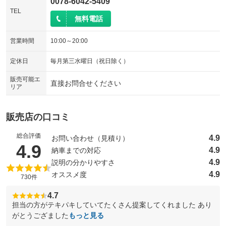
0078-6042-5409
TEL
無料電話
営業時間
10:00～20:00
定休日
毎月第三水曜日（祝日除く）
販売可能エ
直接お問合せください
リア
販売店の口コミ
総合評価
4.9
お問い合わせ（見積り）
（5点満点中）
4.9
4.9
納車までの対応
4.9
説明の分かりやすさ
4.9
オススメ度
730件
4.7
担当の方がテキパキしていてたくさん提案してくれました あり
がとうござました
もっと見る