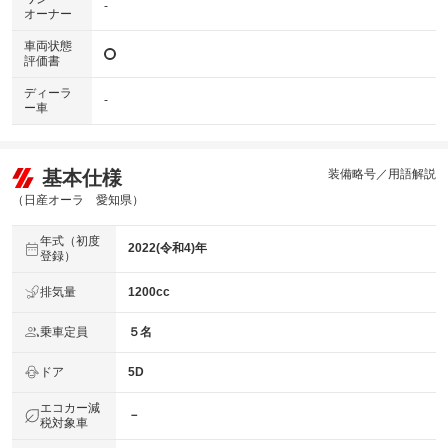
-
オーナー
車両状態
評価書
ディーラ
-
ー車
基本仕様
装備略号／用語解説
（日産オーラ 愛知県）
年式（初度
2022(令和4)年
登録）
排気量
1200cc
乗車定員
５名
ドア
5D
エコカー減
－
税対象車