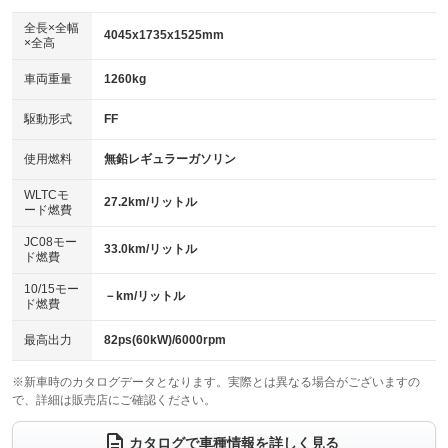
ダウンヒルアシストコントロール
アルミホイール：17インチ
：装備なし
：装備あり
全長×全幅
4045x1735x1525mm
×全高
パワーウィンドウ
盗難防止システム
革シート
ハーフレザーシート
：装備あり
：装備あり
：装備あり
：装備なし
車両重量
1260kg
アイドリングストップ
ドライブレコーダー
キーレス
LEDヘッドランプ
：装備あり
：装備なし
：装備あり
：装備あり
USB入力端子
Bluetooth接続
駆動形式
FF
HID(キセノンライト)
ポータブルナビ
：装備あり
：装備あり
：装備なし
：装備なし
100V電源
クリーンディーゼル
バックカメラ
ETC
使用燃料
無鉛レギュラーガソリン
：装備なし
：装備なし
：装備あり
：装備あり
センターデフロック
エアロ
スマートキー
：装備なし
WLTCモ
：装備なし
：装備あり
27.2km/リットル
ード燃費
レンタカーアップ
展示・試乗車
ローダウン
ランフラットタイヤ
：装備なし
：装備なし
：装備なし
：装備なし
JC08モー
33.0km/リットル
ド燃費
電動格納ミラー
パワーシート
3列シート
：装備あり
：装備なし
：装備なし
10/15モー
装備略号／用語解説
－km/リットル
ベンチシート
フルフラットシート
ド燃費
：装備なし
：装備なし
チップアップシート
オットマン
：装備なし
：装備なし
最高出力
82ps(60kW)/6000rpm
電動格納サードシート
シートヒーター
：装備なし
：装備あり
※新車時のカタログデータとなります。実際とは異なる場合がございますの
で、詳細は販売店にご確認ください。
ウォークスルー
後席モニター
：装備なし
：装備なし
電動リアゲート
フロントカメラ
カタログで車種情報を詳しく見る
：装備なし
：装備あり