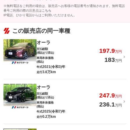
※無料電話をご利用の場合は、販売店へお客様の電話番号が通知されます。無料電話
番号ご利用の際の注意点は
こちら
IP電話、ひかり電話からはご利用いただけません。
この販売店の同一車種
オーラ
支払総額
197.9
万円
(税込)(リ済込)
車両本体価格
183
万円
(税込)
2021(令和3)年
年式
3.6万km
走行
オーラ
支払総額
247.9
万円
(税込)(リ済込)
車両本体価格
236.1
万円
(税込)
2025(令和7)年
年式
0.2万km
走行