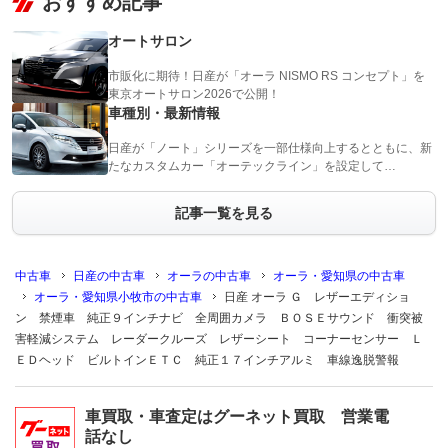
おすすめ記事
オートサロン
市販化に期待！日産が「オーラ NISMO RS コンセプト」を
東京オートサロン2026で公開！
車種別・最新情報
日産が「ノート」シリーズを一部仕様向上するとともに、新
たなカスタムカー「オーテックライン」を設定して…
記事一覧を見る
中古車
日産の中古車
オーラの中古車
オーラ・愛知県の中古車
オーラ・愛知県小牧市の中古車
日産 オーラ Ｇ レザーエディショ
ン 禁煙車 純正９インチナビ 全周囲カメラ ＢＯＳＥサウンド 衝突被
害軽減システム レーダークルーズ レザーシート コーナーセンサー Ｌ
ＥＤヘッド ビルトインＥＴＣ 純正１７インチアルミ 車線逸脱警報
車買取・車査定はグーネット買取 営業電
話なし