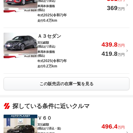
(税込)(リ済込)
車両本体価格
369
万円
(税込)
2025(令和7)年
年式
0.4万km
走行
Ａ３セダン
支払総額
439.8
万円
(税込)(リ済込)
車両本体価格
419.8
万円
(税込)
2025(令和7)年
年式
0.2万km
走行
この販売店の在庫一覧を見る
探している条件に近いクルマ
Ｖ６０
支払総額
496.4
万円
(税込)(リ済込・追)