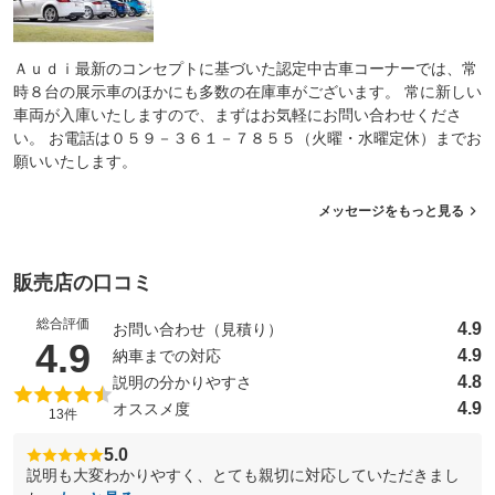
Ａｕｄｉ最新のコンセプトに基づいた認定中古車コーナーでは、常
時８台の展示車のほかにも多数の在庫車がございます。 常に新しい
車両が入庫いたしますので、まずはお気軽にお問い合わせくださ
い。 お電話は０５９－３６１－７８５５（火曜・水曜定休）までお
願いいたします。
メッセージをもっと見る
販売店の口コミ
総合評価
4.9
お問い合わせ（見積り）
（5点満点中）
4.9
4.9
納車までの対応
4.8
説明の分かりやすさ
4.9
オススメ度
13件
5.0
説明も大変わかりやすく、とても親切に対応していただきまし