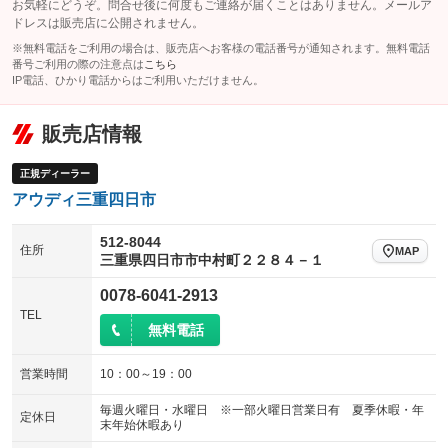
お気軽にどうぞ。問合せ後に何度もご連絡が届くことはありません。メールア
ドレスは販売店に公開されません。
※無料電話をご利用の場合は、販売店へお客様の電話番号が通知されます。無料電話
番号ご利用の際の注意点は
こちら
IP電話、ひかり電話からはご利用いただけません。
販売店情報
正規ディーラー
アウディ三重四日市
512-8044
住所
MAP
三重県四日市市中村町２２８４－１
0078-6041-2913
TEL
無料電話
営業時間
10：00～19：00
毎週火曜日・水曜日 ※一部火曜日営業日有 夏季休暇・年
定休日
末年始休暇あり