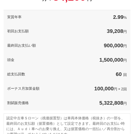
2.99
実質年率
%
39,208
初回お支払額
円
900,000
最終回お支払い額
円
1,500,000
頭金
円
60
総支払回数
回
100,000
ボーナス月加算金額
円 × 2回
5,322,808
割賦販売価格
円
認定中古車Ｓローン（残価据置型）は車両本体価格（税抜き）の一部を、
最終回のお支払額（据置価格）として設定できます。最終回のお支払い時
には、Ａｕｄｉ車へのお乗り換え、又は据置価格の一括払い／再分割から