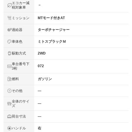
エコカー減
－
税対象車
ミッション
MTモード付きAT
過給器
ターボチャージャー
車体色
ミトスブラックＭ
駆動方式
2WD
車台番号下
072
3桁
燃料
ガソリン
その他
―
全体のサイ
―
ズ
荷台寸法
―
ハンドル
右