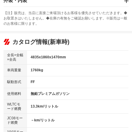
外装・内装
：装備あり
スライドドア
カーナビ：メモリーナビ他
：装備なし
：装備あり
【注】販売は、当店に直接ご来場頂けるお客様を優先させていただきます。◆
お取置きはいたしません。◆在庫の有無をご確認お願いします。※販売は一般
サンルーフ
ABS
TV
：装備なし
：装備あり
：装備なし
のお客様に限ります。
エアコン
Wエアコン
オーディオ
：装備あり
：装備なし
：装備なし
リフトアップ
パワーステアリング
カタログ情報(新車時)
ビジュアル
：装備なし
：装備あり
：装備なし
ダウンヒルアシストコントロール
アルミホイール：18インチ
：装備なし
：装備あり
全長×全幅
4835x1860x1470mm
×全高
パワーウィンドウ
盗難防止システム
革シート
ハーフレザーシート
：装備あり
：装備あり
：装備あり
：装備なし
車両重量
1760kg
アイドリングストップ
ドライブレコーダー
キーレス
LEDヘッドランプ
：装備あり
：装備なし
：装備あり
：装備あり
USB入力端子
Bluetooth接続
駆動形式
FF
HID(キセノンライト)
ポータブルナビ
：装備あり
：装備あり
：装備なし
：装備なし
100V電源
クリーンディーゼル
バックカメラ
ETC2.0
使用燃料
無鉛プレミアムガソリン
：装備なし
：装備なし
：装備あり
：装備あり
センターデフロック
エアロ
スマートキー
：装備なし
WLTCモ
：装備なし
：装備あり
13.3km/リットル
ード燃費
レンタカーアップ
展示・試乗車
ローダウン
ランフラットタイヤ
：装備なし
：装備あり
：装備なし
：装備なし
JC08モー
－km/リットル
ド燃費
電動格納ミラー
パワーシート
3列シート
：装備あり
：装備あり
：装備なし