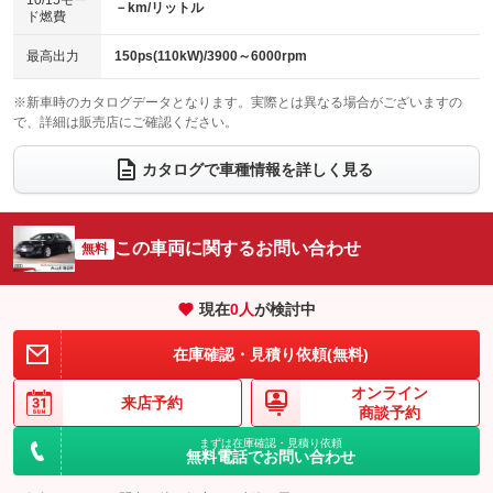
10/15モー
装備略号／用語解説
－km/リットル
ベンチシート
フルフラットシート
ド燃費
：装備なし
：装備なし
チップアップシート
オットマン
：装備なし
：装備なし
最高出力
150ps(110kW)/3900～6000rpm
電動格納サードシート
シートヒーター
：装備なし
：装備あり
※新車時のカタログデータとなります。実際とは異なる場合がございますの
で、詳細は販売店にご確認ください。
ウォークスルー
後席モニター
：装備なし
：装備なし
電動リアゲート
フロントカメラ
カタログで車種情報を詳しく見る
：装備あり
：装備あり
シートエアコン
全周囲カメラ
：装備なし
：装備あり
サイドカメラ
ルーフレール
この車両に関するお問い合わせ
：装備あり
無料
：装備あり
エアサスペンション
ヘッドライトウォッシャー
：装備なし
：装備なし
現在
0
人
が検討中
装備略号／用語解説
在庫確認・見積り依頼(無料)
オンライン
来店予約
商談予約
まずは在庫確認・見積り依頼
無料電話でお問い合わせ