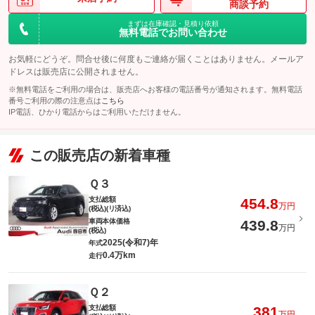
商談予約
まずは在庫確認・見積り依頼
無料電話でお問い合わせ
お気軽にどうぞ。問合せ後に何度もご連絡が届くことはありません。メールア
ドレスは販売店に公開されません。
※無料電話をご利用の場合は、販売店へお客様の電話番号が通知されます。無料電話
番号ご利用の際の注意点は
こちら
IP電話、ひかり電話からはご利用いただけません。
この販売店の新着車種
Ｑ３
支払総額
454.8
万円
(税込)(リ済込)
車両本体価格
439.8
万円
(税込)
2025(令和7)年
年式
0.4万km
走行
Ｑ２
支払総額
381
万円