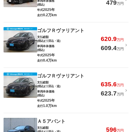
車両本体価格
479
万円
(税込)
2025年
年式
0.2万km
走行
ゴルフＲヴァリアント
支払総額
620.9
万円
(税込)(リ済込・追)
車両本体価格
609.4
万円
(税込)
2025年
年式
0.4万km
走行
ゴルフＲヴァリアント
支払総額
635.6
万円
(税込)(リ済込・追)
車両本体価格
623.7
万円
(税込)
2025年
年式
1.0万km
走行
Ａ５アバント
支払総額
596
万円
(税込)(リ済込・追)