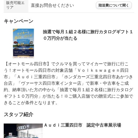
販売可能エ
直接お問合せください
陸送費について聞く
リア
キャンペーン
抽選で毎月１組２名様に旅行カタログギフト１
０万円分が当たる
【オートモール四日市】でクルマを買ってマイカーで旅行に行こ
う！オートモール四日市の対象店舗「Ｖｏｌｋｓｗａｇｅｎ四日
市」「Ａｕｄｉ三重四日市」「ホンダカーズ三重北四日市あかつき
台店」「ヴァーサス四日市東インター店」で新車・中古車をご成
約、納車頂いた方の中から「抽選で毎月１組２名様に旅行カタログ
ギフト１０万円分」が当たる！※ご購入店舗での贈呈式にご参加で
きることが条件となります。
スタッフ紹介
Ａｕｄｉ三重四日市 認定中古車展示場