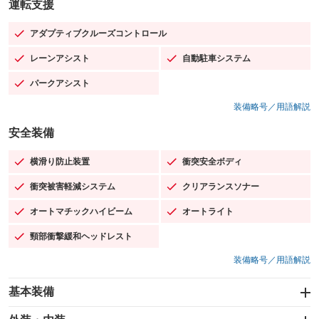
運転支援
アダプティブクルーズコントロール
：装備あり
レーンアシスト
自動駐車システム
：装備あり
：装備あり
パークアシスト
：装備あり
装備略号／用語解説
安全装備
横滑り防止装置
衝突安全ボディ
：装備あり
：装備あり
衝突被害軽減システム
クリアランスソナー
：装備あり
：装備あり
オートマチックハイビーム
オートライト
：装備あり
：装備あり
頸部衝撃緩和ヘッドレスト
：装備あり
装備略号／用語解説
基本装備
エアバッグ：運転席/助手席/サイド