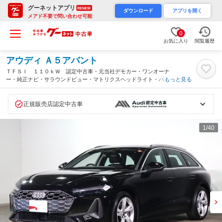
グーネットアプリ
RENEW
ダウンロード
アプリを開く
メアド不要で問い合わせ可能
0
お気に入り
閲覧履歴
アウディ Ａ５アバント
ＴＦＳＩ １１０ｋＷ 認定中古車・元当社デモカー・ワンオーナ
ー・純正ナビ・サラウンドビュー・マトリクスヘッドライト・パワ
もっと見る
ーシート・シートヒーター・パワーテールゲート・アンビエントラ
イティング・バーチャルコックピット（三重県）
正規販売店認定中古車
1
/40