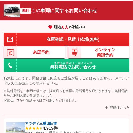
この車両に関するお問い合わせ
無料
現在
0
人
が検討中
在庫確認・見積り依頼(無料)
オンライン
来店予約
商談予約
まずは在庫確認・見積り依頼
無料電話でお問い合わせ
お気軽にどうぞ。問合せ後に何度もご連絡が届くことはありません。 メールア
ドレスは販売店に公開されません。
※無料電話をご利用の場合は、販売店へお客様の電話番号が通知されます。無料電話
番号ご利用の際の注意点は
こちら
IP電話、ひかり電話からはご利用いただけません。
詳細はこちら
アウディ三重四日市
4.9
13件
【STEP1】
認証画面でグーネットを友だち追加してから「許可する」ボタンを押