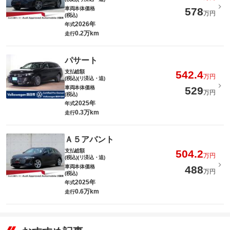
車両本体価格
578
万円
(税込)
2026年
年式
0.2万km
走行
パサート
支払総額
542.4
万円
(税込)(リ済込・追)
車両本体価格
529
万円
(税込)
2025年
年式
0.3万km
走行
Ａ５アバント
支払総額
504.2
万円
(税込)(リ済込・追)
車両本体価格
488
万円
(税込)
2025年
年式
0.6万km
走行