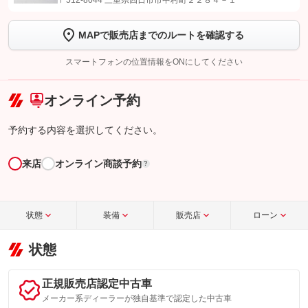
〒512-8044 三重県四日市市中村町２２８４－１
します
MAPで販売店までのルートを確認する
【STEP2】
トーク画面で
ボタンをタップして問い合わせを
完了してください。
スマートフォンの位置情報をONにしてください
こちら
オンライン予約
予約する内容を選択してください。
来店
オンライン商談予約
?
状態
装備
販売店
ローン
状態
正規販売店認定中古車
メーカー系ディーラーが独自基準で認定した中古車