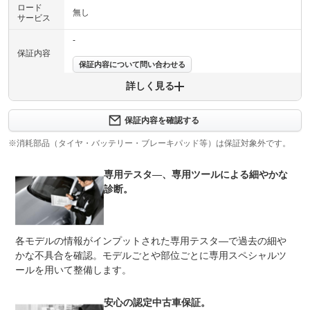
ロード
無し
サービス
-
保証内容
保証内容について問い合わせる
詳しく見る
保証項目
-
修理回数
-
保証内容を確認する
※消耗部品（タイヤ・バッテリー・ブレーキパッド等）は保証対象外です。
上限金額
-
専用テスタ―、専用ツールによる細やかな
免責金
無し
診断。
保証修理
-
受付先
整備付 法定12ヶ月または法定24ヶ月点検整備付
各モデルの情報がインプットされた専用テスタ―で過去の細や
法定整備
※車検なし・車検整備付の場合は法定24ヶ月点検整備付
※商用車は6ヶ月または12ヶ月点検整備付
かな不具合を確認。モデルごとや部位ごとに専用スペシャルツ
ールを用いて整備します。
高度な訓練・教育を受けたアウディ専任メカニックが、１
法定整備
００項目にもおよぶ精密な点検を実施いたします。品質を
について
クリアしたアウディ車だけが、あなたのお手元に届きま
安心の認定中古車保証。
す。