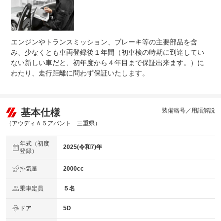
エンジンやトランスミッション、ブレーキ等の主要部品を含
み、少なくとも車両登録後１年間（初車検の時期に到達してい
ない新しい車だと、初年度から４年目まで保証出来ます。）に
わたり、走行距離に問わず保証いたします。
基本仕様
装備略号／用語解説
（アウディＡ５アバント 三重県）
年式（初度
2025(令和7)年
登録）
排気量
2000cc
乗車定員
５名
ドア
5D