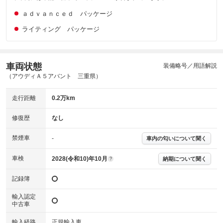
主要機関に不具合はありません。
機関
ａｄｖａｎｃｅｄ パッケージ
詳細は鑑定書をご確認ください。
修復歴
ライティング パッケージ
※グー鑑定は保証サービスではございません。購入時は必ず現車をご確認
下さい。
※実際にお渡しするコンディションチェックシートにつきましては、形式
車両状態
装備略号／用語解説
および表示項目が異なる場合がございます。
（アウディＡ５アバント 三重県）
※グー鑑定の評価はあくまでも記載している鑑定日の鑑定結果となりま
す。車両情報等の詳細は各販売店へお問い合わせ下さい。
走行距離
0.2万km
修復歴
なし
禁煙車
-
車内の匂いについて聞く
車検
2028(令和10)年10月
納期について聞く
?
記録簿
輸入認定
中古車
輸入経路
正規輸入車