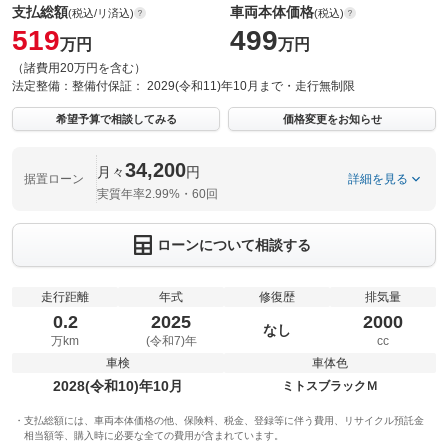
支払総額
車両本体価格
(税込/リ済込)
(税込)
519
499
万円
万円
（諸費用20万円を含む）
法定整備：
整備付
保証：
2029(令和11)年10月まで・走行無制限
希望予算で相談してみる
価格変更をお知らせ
34,200
月々
円
据置ローン
詳細を見る
実質年率2.99%・60回
ローンについて相談する
走行距離
年式
修復歴
排気量
0.2
2025
2000
なし
万km
(令和7)年
cc
車検
車体色
2028(令和10)年10月
ミトスブラックＭ
支払総額には、車両本体価格の他、保険料、税金、登録等に伴う費用、リサイクル預託金
相当額等、購入時に必要な全ての費用が含まれています。