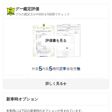
グー鑑定評価
プロの鑑定士が4項目を5段階でチェック
評価書を見る
5
5
外装
内装
機関
修復歴
正常
無
気になるようなキズやへこみがあった場合は綺麗に補修済
みですが、 小さなキズやヘコミが残っている場合もありま
詳しく見る
外装
す。
(車両外装)
キズ・へこみについて問い合わせる
新車時オプション
内装
気になる汚れ等がない綺麗な室内を保っています。
(内装状態)
本車両には下記の新車時のオプションが含まれています。