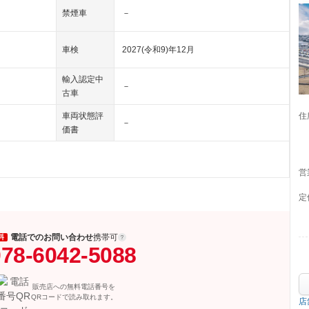
禁煙車
－
車検
2027(令和9)年12月
輸入認定中
－
古車
住
車両状態評
－
価書
営
定
電話でのお問い合わせ
携帯可
料
78-6042-5088
販売店への無料電話番号を
QRコードで読み取れます。
店