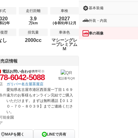
基本装備
年式
走行距離
車検
020
3.9
2027
外装・内装
和2)年
万km
(令和9)年12月
修復歴
排気量
車体色
車の画像
なし
2000cc
マシーングレ
ープレミアム
Ｍ
販売店情報
電話お問い合わせ
携帯可
78-6042-5088
電話番号QR
店
ガリバー名古屋茶屋店
愛知県名古屋市港区西茶屋一丁目１６９
条件
遠方のお客様もオンライン完結でご購入
いただけます。まずは無料通話【０１２
０－７０－８０３９】までご連絡くださ
い。
可能
全国
ア
MAPを開く
LINEで共有