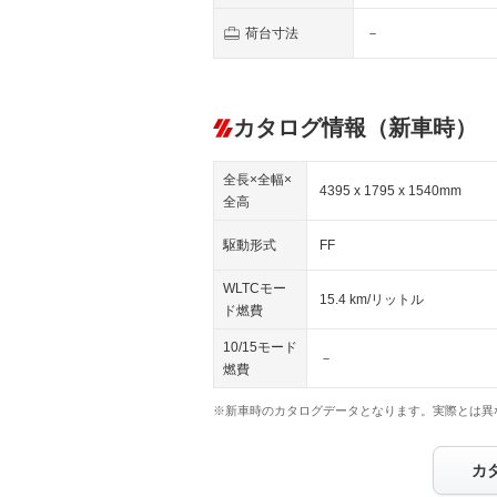
荷台寸法
－
カタログ情報（新車時）
全長×全幅×
4395 x 1795 x 1540mm
全高
駆動形式
FF
WLTCモー
15.4 km/リットル
ド燃費
10/15モード
－
燃費
※新車時のカタログデータとなります。実際とは異
カ