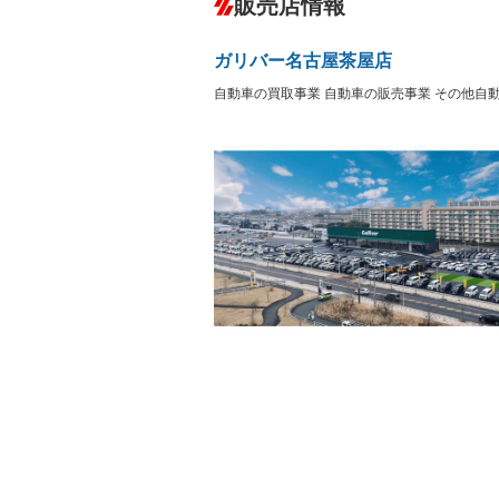
販売店情報
オーディオ：CDまたはCDチェンジャー
盗難防止システム
アイドリ
ヘッドライトウォッシャ
革シート
－
－
ガリバー名古屋茶屋店
ー
Bluetooth接続
100V電源
－
自動車の買取事業 自動車の販売事業 その他自
LEDヘッドランプ
HID(キ
－
レンタカーアップ
展示・試
－
－
ETC
エアロ
－
ランフラットタイヤ
パワーシ
－
－
フルフラットシート
チップア
－
－
シートヒーター
ウォーク
－
－
フロントカメラ
シートエ
－
ルーフレール
エアサス
－
－