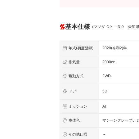
基本仕様
（マツダ ＣＸ－３０ 愛知
年式(初度登録)
2020(令和2)年
排気量
2000cc
駆動方式
2WD
ドア
5D
ミッション
AT
車体色
マシーングレープレ
その他仕様
－