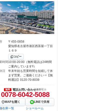
所
〒455-0858
愛知県名古屋市港区西茶屋一丁目
１６９
コピー
業時間
10:00-20:00（無料電話は24時間
ご案内しています!!）
休日
年末年始も営業時間を短縮して休
まず営業。ご連絡ください⇒【無
料通話】0120-70-8039
電話お問い合わせ
無料
携帯可
0078-6042-5088
MAPを開く
LINEで共有
舗在庫一覧
ショールーム