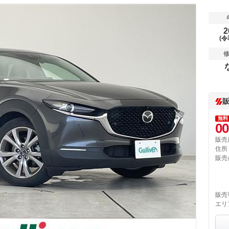
2
(令
無料
00
販売
住所
販売
販売
エリ