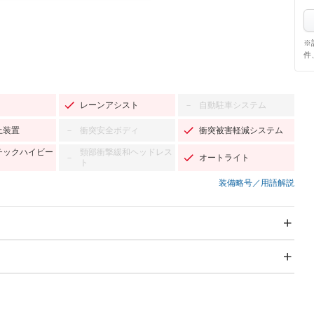
※
件
レーンアシスト
自動駐車システム
－
止装置
衝突安全ボディ
衝突被害軽減システム
－
チックハイビー
頸部衝撃緩和ヘッドレス
オートライト
－
ト
装備略号／用語解説
スライドドア
サンルーフ
－
－
Wエアコン
リフトアップ
－
－
TV：フルセグ
パワーステアリング
パワーウィンドウ