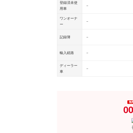
登録済未使
－
用車
ワンオーナ
－
ー
記録簿
－
輸入経路
－
ディーラー
－
車
無
00