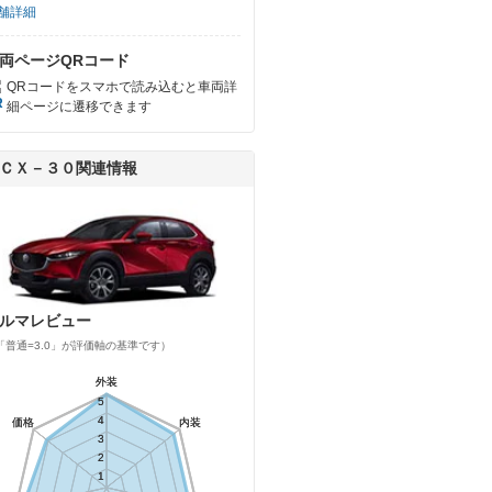
舗詳細
両ページQRコード
QRコードをスマホで読み込むと車両詳
細ページに遷移できます
ＣＸ－３０関連情報
ルマレビュー
「普通=3.0」が評価軸の基準です）
外装
外装
5
5
4
4
価格
価格
内装
内装
3
3
2
2
1
1