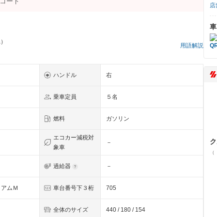
店
車
県）
用語解説
ハンドル
右
乗車定員
５名
燃料
ガソリン
エコカー減税対
ク
－
象車
（
過給器
－
ミアムＭ
車台番号下３桁
705
全体のサイズ
440 / 180 / 154