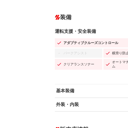
装備
運転支援・安全装備
アダプティブクルーズコントロール
パークアシスト
横滑り防
－
オートマ
クリアランスソナー
ム
基本装備
外装・内装
エアバッグ：運転席/助手席/サイド
ABS
エアコン
カーナビ：SDナビ
ダウンヒルアシストコントロール
－