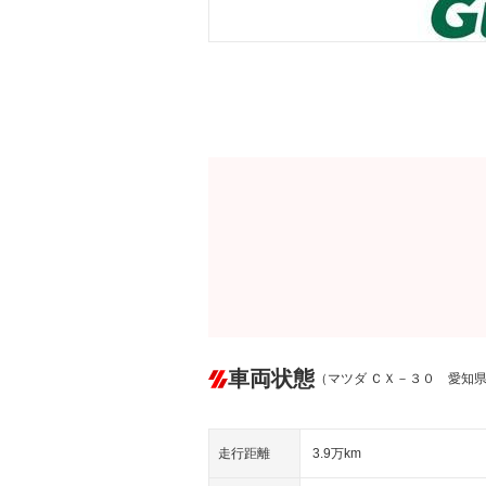
車両状態
（マツダ ＣＸ－３０ 愛知
走行距離
3.9万km