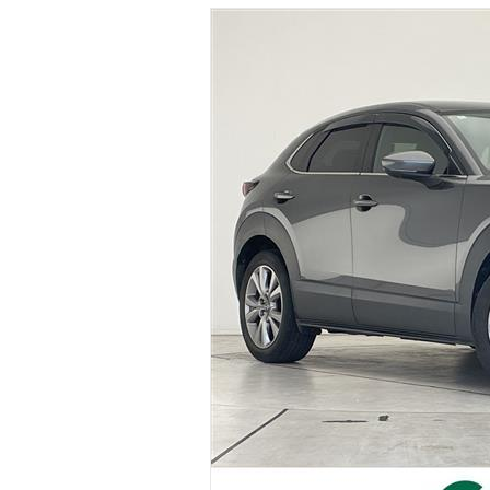
マガジン
車カタログ
自動車ローン
保険
レビュー
価格相場
教習所
用語集