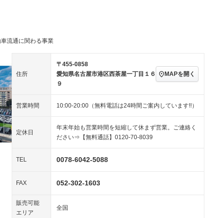
ビジュアル：-／DVD再
アルミホイール：18イ
生
ンチ
ングストップ
ドライブレコーダー
USB入力端子
ハーフレザーシート
キーレス
－
クリーンディーゼル
センターデフロック
－
－
動車流通に関わる事業
セノンライト)
ポータブルナビ
バックカメラ
－
乗車
電動格納ミラー
－
スマートキー
ローダウン
－
〒455-0858
装備略号／用語解説
MAPを開く
住所
愛知県名古屋市港区西茶屋一丁目１６
ート
3列シート
ベンチシート
－
－
９
ップシート
オットマン
電動格納サードシート
－
－
営業時間
10:00-20:00（無料電話は24時間ご案内しています!!）
スルー
後席モニター
電動リアゲート
－
－
年末年始も営業時間を短縮して休まず営業。ご連絡く
アコン
全周囲カメラ
サイドカメラ
定休日
ださい⇒【無料通話】0120-70-8039
ペンション
0078-6042-5088
TEL
装備略号／用語解説
052-302-1603
FAX
販売可能
全国
エリア