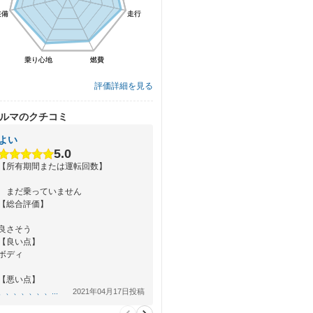
装備
装備
走行
走行
乗り心地
乗り心地
燃費
燃費
評価詳細を見る
ルマのクチコミ
よい
5.0
【所有期間または運転回数】
まだ乗っていません
【総合評価】
良さそう
【良い点】
ボディ
【悪い点】
、、、、、、、...
2021年04月17日投稿