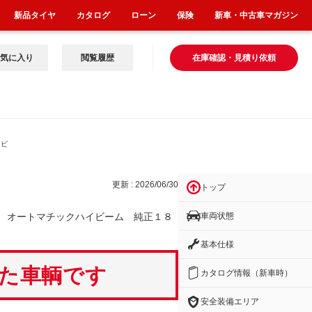
新品タイヤ
カタログ
ローン
保険
新車・中古車マガジン
気に入り
閲覧履歴
在庫確認・見積り依頼
イビ
更新 : 2026/06/30
トップ
車両状態
 オートマチックハイビーム 純正１８
基本仕様
いた車輌です
カタログ情報（新車時）
安全装備エリア