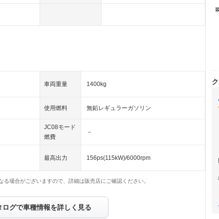
ク
車両重量
1400kg
使用燃料
無鉛レギュラーガソリン
JC08モード
－
燃費
最高出力
156ps(115kW)/6000rpm
なる場合がございますので、詳細は販売店にご確認ください。
タログで車種情報を詳しく見る