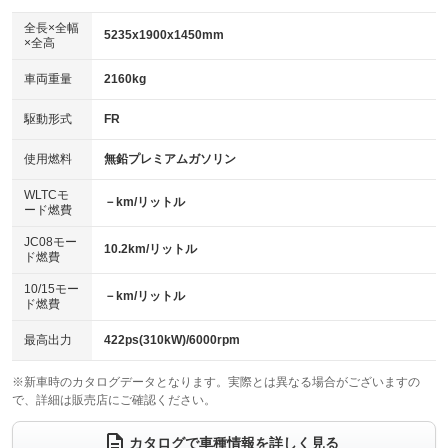
ダウンヒルアシストコントロール
：装備なし
アルミホイール：20インチ
全長×全幅
：装備あり
5235x1900x1450mm
×全高
パワーウィンドウ
盗難防止システム
：装備あり
：装備あり
革シート
ハーフレザーシート
：装備あり
：装備なし
車両重量
2160kg
アイドリングストップ
ドライブレコーダー
：装備あり
：装備あり
キーレス
LEDヘッドランプ
：装備あり
：装備あり
USB入力端子
Bluetooth接続
駆動形式
FR
：装備あり
：装備あり
HID(キセノンライト)
ポータブルナビ
：装備なし
：装備なし
100V電源
クリーンディーゼル
使用燃料
無鉛プレミアムガソリン
：装備なし
：装備なし
バックカメラ
ETC2.0
：装備あり
：装備あり
センターデフロック
：装備あり
WLTCモ
エアロ
スマートキー
－km/リットル
：装備なし
：装備あり
ード燃費
レンタカーアップ
展示・試乗車
：装備なし
：装備なし
ローダウン
ランフラットタイヤ
：装備なし
：装備なし
JC08モー
10.2km/リットル
ド燃費
電動格納ミラー
：装備あり
パワーシート
3列シート
：装備あり
：装備なし
10/15モー
装備略号／用語解説
－km/リットル
ド燃費
ベンチシート
フルフラットシート
：装備なし
：装備なし
チップアップシート
オットマン
最高出力
422ps(310kW)/6000rpm
：装備なし
：装備なし
電動格納サードシート
シートヒーター
：装備なし
：装備あり
※新車時のカタログデータとなります。実際とは異なる場合がございますの
で、詳細は販売店にご確認ください。
ウォークスルー
後席モニター
：装備なし
：装備なし
カタログで車種情報を詳しく見る
電動リアゲート
フロントカメラ