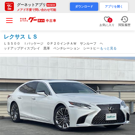
グーネットアプリ
RENEW
ダウンロード
アプリを開く
メアド不要で問い合わせ可能
0
お気に入り
閲覧履歴
レクサス ＬＳ
ＬＳ５００ Ｉパッケージ ＯＰ２０インチＡＷ サンルーフ ヘ
ッドアップディスプレイ 黒革 ベンチレーション シートヒータ
もっと見る
ー 全周囲モニター ＴＶキャンセラー エアサス 全ドアイジー
クローザー 電動トランク 電動サンシェード（静岡県）