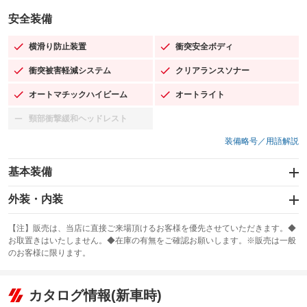
安全装備
横滑り防止装置
衝突安全ボディ
：装備あり
：装備あり
衝突被害軽減システム
クリアランスソナー
：装備あり
：装備あり
オートマチックハイビーム
オートライト
：装備あり
：装備あり
頸部衝撃緩和ヘッドレスト
：装備なし
装備略号／用語解説
基本装備
エアバッグ：運転席/助手席/サイド
外装・内装
：装備あり
スライドドア
カーナビ：SDナビ
：装備なし
：装備あり
【注】販売は、当店に直接ご来場頂けるお客様を優先させていただきます。◆
お取置きはいたしません。◆在庫の有無をご確認お願いします。※販売は一般
サンルーフ
ABS
TV：フルセグ
：装備あり
：装備あり
：装備あり
のお客様に限ります。
エアコン
Wエアコン
オーディオ：CDまたはCDチェンジャー／ミュージックプレイヤー接続
：装備あり
：装備なし
：装備あり
可／ミュージックサーバー
リフトアップ
パワーステアリング
カタログ情報(新車時)
：装備なし
：装備あり
ビジュアル：-／DVD再生
：装備あり