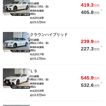
支払総額
419.3
万円
(税込)(リ済込・追)
車両本体価格
405.8
万円
(税込)
2018年
年式
5.5万km
走行
クラウンハイブリッド
支払総額
239.9
万円
(税込)(リ済込・追)
車両本体価格
227.3
万円
(税込)
2017年
年式
5.2万km
走行
ＬＳ
支払総額
545.9
万円
(税込)(リ済込・追)
車両本体価格
532.6
万円
(税込)
2018年
年式
2.9万km
走行