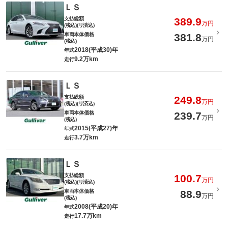
ＬＳ
支払総額
389.9
万円
(税込)(リ済込)
車両本体価格
381.8
万円
(税込)
2018(平成30)年
年式
9.2万km
走行
ＬＳ
支払総額
249.8
万円
(税込)(リ済込)
車両本体価格
239.7
万円
(税込)
2015(平成27)年
年式
3.7万km
走行
ＬＳ
支払総額
100.7
万円
(税込)(リ済込)
車両本体価格
88.9
万円
(税込)
2008(平成20)年
年式
17.7万km
走行