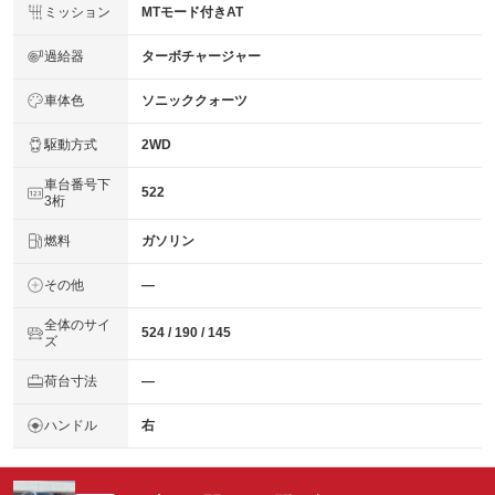
ミッション
MTモード付きAT
過給器
ターボチャージャー
車体色
ソニッククォーツ
駆動方式
2WD
車台番号下
522
3桁
燃料
ガソリン
その他
―
全体のサイ
524 / 190 / 145
ズ
荷台寸法
―
ハンドル
右