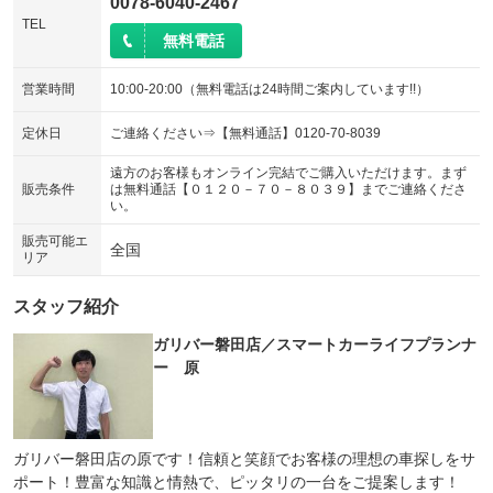
0078-6040-2467
TEL
無料電話
営業時間
10:00-20:00（無料電話は24時間ご案内しています!!）
定休日
ご連絡ください⇒【無料通話】0120-70-8039
遠方のお客様もオンライン完結でご購入いただけます。まず
販売条件
は無料通話【０１２０－７０－８０３９】までご連絡くださ
い。
販売可能エ
全国
リア
スタッフ紹介
ガリバー磐田店／スマートカーライフプランナ
ー 原
ガリバー磐田店の原です！信頼と笑顔でお客様の理想の車探しをサ
ポート！豊富な知識と情熱で、ピッタリの一台をご提案します！