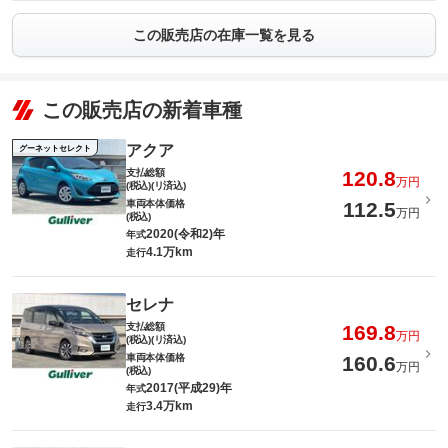
この販売店の在庫一覧を見る
この販売店の新着車種
アクア
グーネットセレクト
支払総額
120.8
万円
(税込)(リ済込)
車両本体価格
112.5
万円
(税込)
2020(令和2)年
年式
4.1万km
走行
セレナ
支払総額
169.8
万円
(税込)(リ済込)
車両本体価格
160.6
万円
(税込)
2017(平成29)年
年式
3.4万km
走行