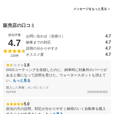
メッセージをもっと見る
販売店の口コミ
総合評価
4.7
お問い合わせ（見積り）
（5点満点中）
4.7
4.7
納車までの対応
4.7
説明の分かりやすさ
4.7
オススメ度
220件
1.8
GGGコーティングを依頼したのに、納車時に対象外のパーツが
あると後になって説明を受けた。ウォータースポットも消えて
い...
もっと見る
購入した車種：ホンダシビック
HUFNS
2025年06月09日
5.0
担当の方の説明、対応が分かりやすく納得のいく自動車を購入