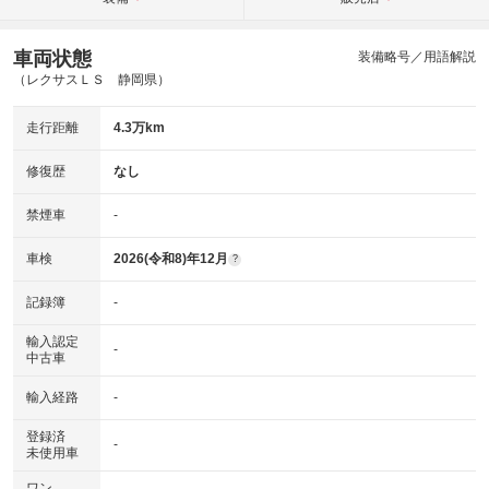
車両状態
装備略号／用語解説
（レクサスＬＳ 静岡県）
走行距離
4.3万km
修復歴
なし
禁煙車
-
車検
2026(令和8)年12月
?
記録簿
-
輸入認定
-
中古車
輸入経路
-
登録済
-
未使用車
ワン