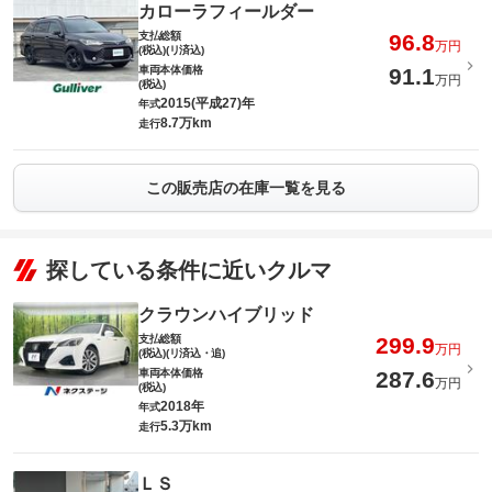
カローラフィールダー
支払総額
96.8
万円
(税込)(リ済込)
車両本体価格
91.1
万円
(税込)
2015(平成27)年
年式
8.7万km
走行
この販売店の在庫一覧を見る
探している条件に近いクルマ
クラウンハイブリッド
支払総額
299.9
万円
(税込)(リ済込・追)
車両本体価格
287.6
万円
(税込)
2018年
年式
5.3万km
走行
ＬＳ