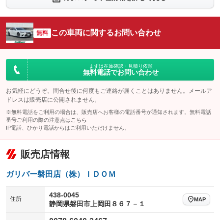
：装備あり
：装備あり
シートエアコン
全周囲カメラ
：装備あり
：装備あり
この車両に関するお問い合わせ
サイドカメラ
無料
ルーフレール
：装備あり
：装備なし
エアサスペンション
ヘッドライトウォッシャー
：装備あり
：装備なし
装備略号／用語解説
まずは在庫確認・見積り依頼
無料電話でお問い合わせ
お気軽にどうぞ。問合せ後に何度もご連絡が届くことはありません。メールア
ドレスは販売店に公開されません。
※無料電話をご利用の場合は、販売店へお客様の電話番号が通知されます。無料電話
番号ご利用の際の注意点は
こちら
IP電話、ひかり電話からはご利用いただけません。
販売店情報
ガリバー磐田店（株）ＩＤＯＭ
438-0045
住所
MAP
静岡県磐田市上岡田８６７－１