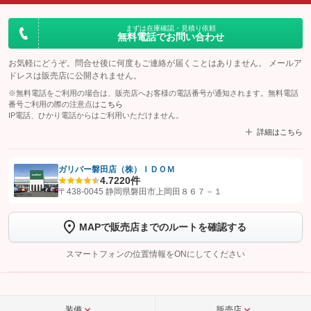
まずは在庫確認・見積り依頼
無料電話でお問い合わせ
お気軽にどうぞ。問合せ後に何度もご連絡が届くことはありません。 メールア
ドレスは販売店に公開されません。
※無料電話をご利用の場合は、販売店へお客様の電話番号が通知されます。無料電話
番号ご利用の際の注意点は
こちら
IP電話、ひかり電話からはご利用いただけません。
詳細はこちら
ガリバー磐田店（株）ＩＤＯＭ
4.7
220件
【STEP1】
認証画面でグーネットを友だち追加してから「許可する」ボタンを押
〒438-0045 静岡県磐田市上岡田８６７－１
します
MAPで販売店までのルートを確認する
【STEP2】
トーク画面で
ボタンをタップして問い合わせを
完了してください。
スマートフォンの位置情報をONにしてください
こちら
装備
販売店