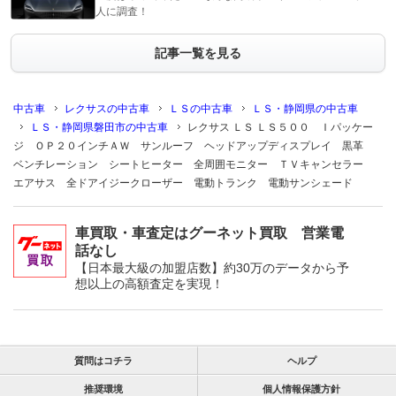
人に調査！
記事一覧を見る
中古車
レクサスの中古車
ＬＳの中古車
ＬＳ・静岡県の中古車
ＬＳ・静岡県磐田市の中古車
レクサス ＬＳ ＬＳ５００ Ｉパッケー
ジ ＯＰ２０インチＡＷ サンルーフ ヘッドアップディスプレイ 黒革
ベンチレーション シートヒーター 全周囲モニター ＴＶキャンセラー
エアサス 全ドアイジークローザー 電動トランク 電動サンシェード
車買取・車査定はグーネット買取 営業電
話なし
【日本最大級の加盟店数】約30万のデータから予
想以上の高額査定を実現！
質問はコチラ
ヘルプ
推奨環境
個人情報保護方針