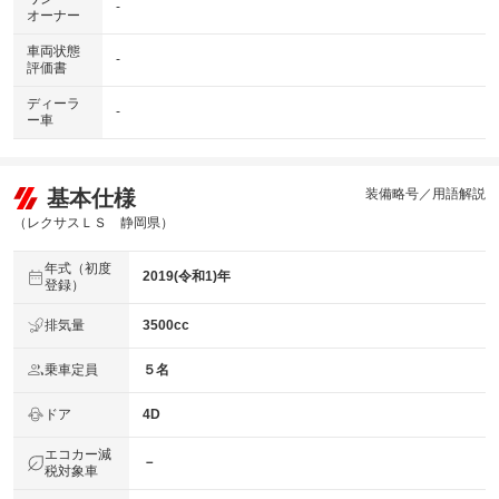
-
オーナー
車両状態
-
評価書
ディーラ
-
ー車
基本仕様
装備略号／用語解説
（レクサスＬＳ 静岡県）
年式（初度
2019(令和1)年
登録）
排気量
3500cc
乗車定員
５名
ドア
4D
エコカー減
－
税対象車