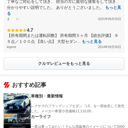
丁寧なご対応をして頂き、 担当の方に親切な接客をして頂き、
分かりやすい説明でした。 ありがとうございました。
もっと見
る
ま い
2021年06月25日
4.7
【所有期間または運転回数】 所有期間５ヶ月 【総合評価】 ９
５点／１００点 【良い点】 大型セダン...
もっと見る
legend
2014年09月30日
クルマレビューをもっと見る
おすすめ記事
車種別・最新情報
レクサスのフラッグシップセダン「LS」を一部改良して発売
した。メーカー希望小売価格11,110,00…
カーライフ
一度は乗ってみたい！そんな高級車のイメージについて5000