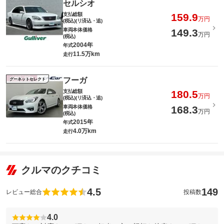
セルシオ
支払総額
159.9
万円
(税込)(リ済込・追)
車両本体価格
149.3
万円
(税込)
2004年
年式
11.5万km
走行
フーガ
グーネットセレクト
支払総額
180.5
万円
(税込)(リ済込・追)
車両本体価格
168.3
万円
(税込)
2015年
年式
4.0万km
走行
クルマのクチコミ
4.5
149
レビュー総合
投稿数
4.0