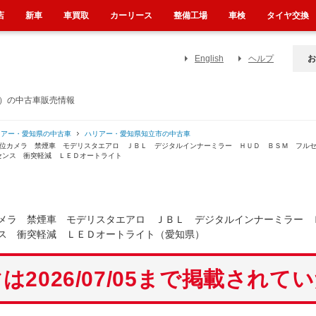
店
新車
車買取
カーリース
整備工場
車検
タイヤ交換
English
ヘルプ
お
県）の中古車販売情報
リアー・愛知県の中古車
ハリアー・愛知県知立市の中古車
方位カメラ 禁煙車 モデリスタエアロ ＪＢＬ デジタルインナーミラー ＨＵＤ ＢＳＭ フル
センス 衝突軽減 ＬＥＤオートライト
メラ 禁煙車 モデリスタエアロ ＪＢＬ デジタルインナーミラー 
ス 衝突軽減 ＬＥＤオートライト（愛知県）
は2026/07/05まで掲載されて