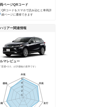
両ページQRコード
QRコードをスマホで読み込むと車両詳
細ページに遷移できます
ハリアー関連情報
ルマレビュー
「普通=3.0」が評価軸の基準です）
外装
外装
5
5
4
4
価格
価格
内装
内装
3
3
2
2
1
1
装備
装備
走行
走行