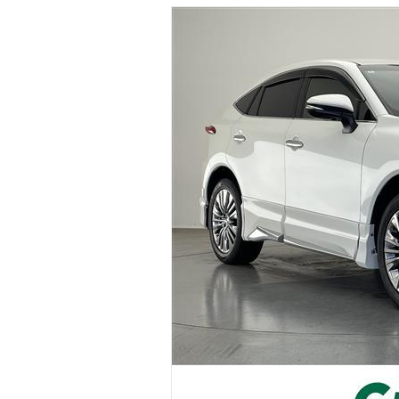
マガジン
車カタログ
自動車ローン
保険
レビュー
価格相場
教習所
用語集