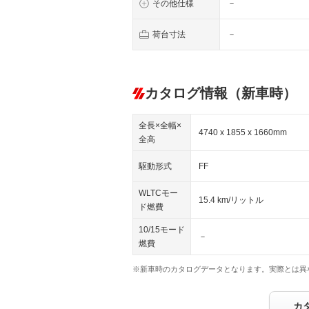
その他仕様
－
荷台寸法
－
カタログ情報（新車時）
全長×全幅×
4740 x 1855 x 1660mm
全高
駆動形式
FF
WLTCモー
15.4 km/リットル
ド燃費
10/15モード
－
燃費
※新車時のカタログデータとなります。実際とは異
カ