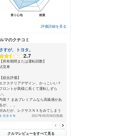
乗り心地
乗り心地
燃費
燃費
評価詳細を見る
ルマのクチコミ
さすが、トヨタ。
2.7
【所有期間または運転回数】
試見車
【総合評価】
エクステリアデザイン、かっこいい？
フロントが異様に長くて運転しずら
い。
内装？ まあプレミアムなら高級感があ
るが、、。
好みだが、レクサスＮＸをみてしまう
と、まるで幼稚なデ…
トヨタＸＮ
2017年05月06日投稿
クルマレビューをすべて見る