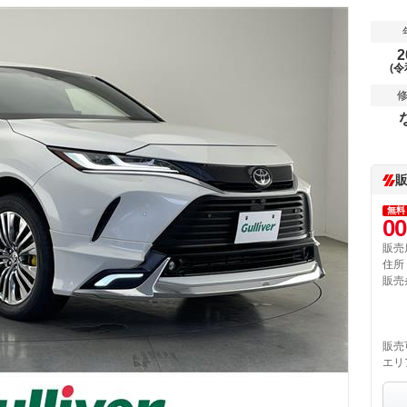
2
(令
無料
00
販売
住所
販売
販売
エリ