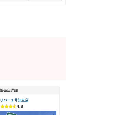
販売店詳細
リバー１号知立店
4.8