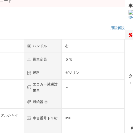
車
）
用語解説
ハンドル
右
乗車定員
５名
燃料
ガソリン
ク
（
エコカー減税対
－
象車
過給器
－
スタルシャイ
車台番号下３桁
350