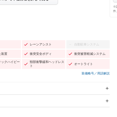
※
件
レーンアシスト
自動駐車システム
－
止装置
衝突安全ボディ
衝突被害軽減システム
チックハイビー
頸部衝撃緩和ヘッドレス
オートライト
ト
装備略号／用語解説
スライドドア
サンルーフ
－
－
Wエアコン
リフトアップ
－
－
TV：フルセグ