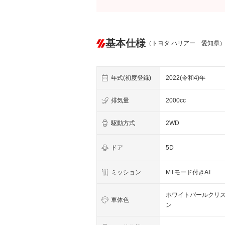
基本仕様
（トヨタ ハリアー 愛知県
年式(初度登録)
2022(令和4)年
排気量
2000cc
駆動方式
2WD
ドア
5D
ミッション
MTモード付きAT
ホワイトパールクリ
車体色
ン