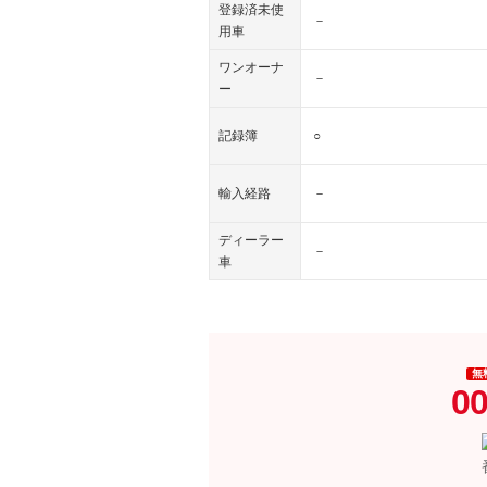
登録済未使
－
用車
ワンオーナ
－
ー
記録簿
○
輸入経路
－
ディーラー
－
車
無
00