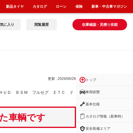
新品タイヤ
カタログ
ローン
保険
新車・中古車マガジン
気に入り
閲覧履歴
在庫確認・見積り依頼
セ
更新 : 2026/06/26
トップ
車両状態
ＨＵＤ ＢＳＭ フルセグ ＥＴＣ ド
基本仕様
いた車輌です
カタログ情報（新車時）
安全装備エリア