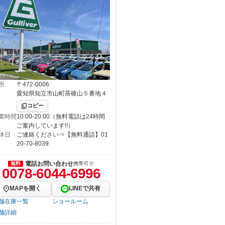
所
〒472-0006
愛知県知立市山町茶碓山５番地４
コピー
業時間
10:00-20:00（無料電話は24時間
ご案内しています!!）
休日
ご連絡ください⇒【無料通話】01
20-70-8039
電話お問い合わせ
無料
携帯可
0078-6044-6996
MAPを開く
LINEで共有
舗在庫一覧
ショールーム
舗詳細