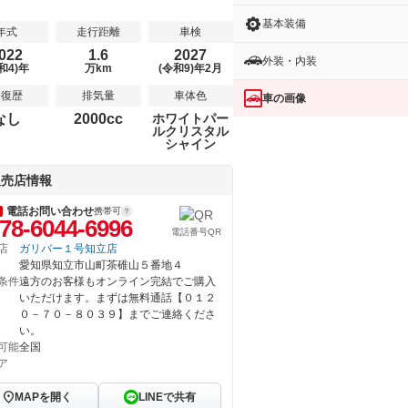
基本装備
年式
走行距離
車検
022
1.6
2027
外装・内装
和4)年
万km
(令和9)年2月
修復歴
排気量
車体色
車の画像
なし
2000cc
ホワイトパー
ルクリスタル
シャイン
販売店情報
電話お問い合わせ
携帯可
78-6044-6996
電話番号QR
店
ガリバー１号知立店
愛知県知立市山町茶碓山５番地４
条件
遠方のお客様もオンライン完結でご購入
いただけます。まずは無料通話【０１２
０－７０－８０３９】までご連絡くださ
い。
可能
全国
ア
MAPを開く
LINEで共有