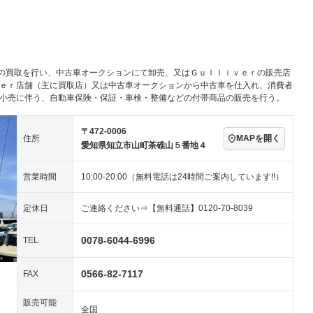
パワーステアリング
パワーウィンドウ
アルミホイール：19イ
続可
－ビジュアル
－
ンチ
ングストップ
ドライブレコーダー
USB入力端子
ハーフレザーシート
キーレス
－
クリーンディーゼル
センターデフロック
－
－
の買取を行い、中古車オークションにて卸売、又はＧｕｌｌｉｖｅｒの販売店
セノンライト)
ポータブルナビ
バックカメラ
－
乗車
電動格納ミラー
ｖｅｒ店舗（主に買取店）又は中古車オークションから中古車を仕入れ、消費者
の小売に伴う、自動車保険・保証・車検・整備などの付帯商品の販売を行う。
スマートキー
ローダウン
－
装備略号／用語解説
ート
3列シート
ベンチシート
－
－
〒472-0006
MAPを開く
住所
愛知県知立市山町茶碓山５番地４
ップシート
オットマン
電動格納サードシート
－
－
営業時間
10:00-20:00（無料電話は24時間ご案内しています!!）
スルー
後席モニター
電動リアゲート
－
アコン
全周囲カメラ
サイドカメラ
定休日
ご連絡ください⇒【無料通話】0120-70-8039
ペンション
0078-6044-6996
TEL
装備略号／用語解説
0566-82-7117
FAX
販売可能
全国