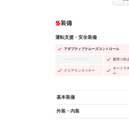
装備
運転支援・安全装備
アダプティブクルーズコントロール
パークアシスト
横滑り防
－
オートマ
クリアランスソナー
ム
基本装備
外装・内装
エアバッグ：運転席/助手席/サイド
ABS
エアコン
カーナビ：メモリーナビ他