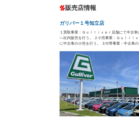
ダウンヒルアシストコントロール
－
販売店情報
オーディオ：ミュージックプレイヤー接
盗難防止システム
アイドリ
ヘッドライトウォッシャ
革シート
－
－
ガリバー１号知立店
ー
Bluetooth接続
100V電源
－
１買取事業：Ｇｕｌｌｉｖｅｒ店舗にて中古車
LEDヘッドランプ
HID(キ
－
レンタカーアップ
展示・試
へ社内販売を行う。 ２小売事業：Ｇｕｌｌｉ
－
－
に中古車の小売を行う。 ３付帯事業：中古車
ETC2.0
エアロ
ランフラットタイヤ
パワーシ
－
フルフラットシート
チップア
－
シートヒーター
ウォーク
－
－
フロントカメラ
シートエ
－
ルーフレール
エアサス
－
－