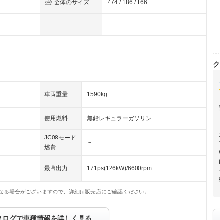
全体のサイズ
474 / 186 / 166
ク
車両重量
1590kg
使用燃料
無鉛レギュラーガソリン
JC08モード
－
燃費
最高出力
171ps(126kW)/6600rpm
なる場合がございますので、詳細は販売店にご確認ください。
タログで車種情報を詳しく見る