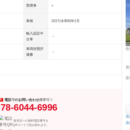
禁煙車
○
車検
2027(令和9)年2月
輸入認定中
－
古車
住
車両状態評
－
価書
営
定
電話でのお問い合わせ
携帯可
料
78-6044-6996
店
販売店への無料電話番号を
店
QRコードで読み取れます。