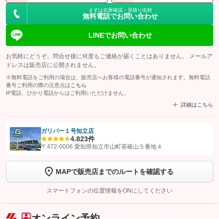
まずは在庫確認・見積り依頼
無料電話でお問い合わせ
LINEでお問い合わせ
お気軽にどうぞ。問合せ後に何度もご連絡が届くことはありません。 メールア
ドレスは販売店に公開されません。
※無料電話をご利用の場合は、販売店へお客様の電話番号が通知されます。無料電話
番号ご利用の際の注意点は
こちら
IP電話、ひかり電話からはご利用いただけません。
詳細はこちら
ガリバー１号知立店
4.8
23件
【STEP1】
認証画面でグーネットを友だち追加してから「許可する」ボタンを押
〒472-0006 愛知県知立市山町茶碓山５番地４
します
MAPで販売店までのルートを確認する
【STEP2】
トーク画面で
ボタンをタップして問い合わせを
完了してください。
スマートフォンの位置情報をONにしてください
こちら
オンライン予約