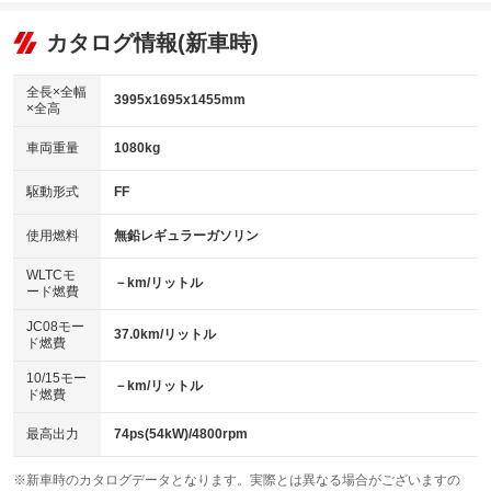
オーディオ：CDまたはCDチェンジャー／ミュージックサーバー
：装備あり
：装備なし
：装備あり
リフトアップ
パワーステアリング
カタログ情報(新車時)
ビジュアル：-／DVD再生
：装備なし
：装備あり
：装備あり
ダウンヒルアシストコントロール
アルミホイール
：装備なし
：装備なし
全長×全幅
3995x1695x1455mm
×全高
パワーウィンドウ
盗難防止システム
革シート
ハーフレザーシート
：装備あり
：装備あり
：装備なし
：装備なし
車両重量
1080kg
アイドリングストップ
ドライブレコーダー
キーレス
LEDヘッドランプ
：装備あり
：装備なし
：装備あり
：装備なし
USB入力端子
Bluetooth接続
駆動形式
FF
HID(キセノンライト)
ポータブルナビ
：装備なし
：装備あり
：装備なし
：装備なし
100V電源
クリーンディーゼル
バックカメラ
ETC
使用燃料
無鉛レギュラーガソリン
：装備なし
：装備なし
：装備なし
：装備あり
センターデフロック
エアロ
スマートキー
：装備なし
WLTCモ
：装備なし
：装備あり
－km/リットル
ード燃費
レンタカーアップ
展示・試乗車
ローダウン
ランフラットタイヤ
：装備なし
：装備なし
：装備なし
：装備なし
JC08モー
37.0km/リットル
ド燃費
電動格納ミラー
パワーシート
3列シート
：装備あり
：装備なし
：装備なし
10/15モー
装備略号／用語解説
－km/リットル
ベンチシート
フルフラットシート
ド燃費
：装備なし
：装備なし
チップアップシート
オットマン
：装備なし
：装備なし
最高出力
74ps(54kW)/4800rpm
電動格納サードシート
シートヒーター
：装備なし
：装備なし
※新車時のカタログデータとなります。実際とは異なる場合がございますの