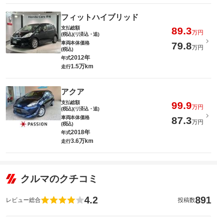
フィットハイブリッド
支払総額
89.3
万円
(税込)(リ済込・追)
車両本体価格
79.8
万円
(税込)
2012年
年式
1.5万km
走行
アクア
支払総額
99.9
万円
(税込)(リ済込・追)
車両本体価格
87.3
万円
(税込)
2018年
年式
3.6万km
走行
クルマのクチコミ
4.2
891
レビュー総合
投稿数