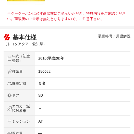
※グークーポンは必ず商談前にご呈示いただき、特典内容をご確認くださ
い。商談後のご呈示は無効となりますので、ご注意下さい。
基本仕様
装備略号／用語解説
（トヨタアクア 愛知県）
年式（初度
2016(平成28)年
登録）
排気量
1500cc
乗車定員
５名
ドア
5D
エコカー減
－
税対象車
ミッション
AT
過給器
―