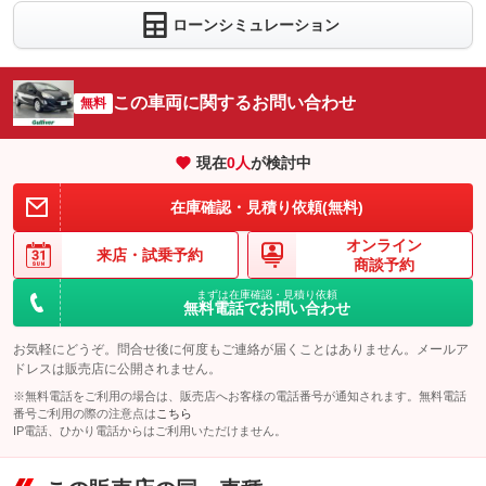
4.4
ョン価格
万円
ローンシミュレーション
(税込)
パック内容
車両本体価
102
万円
内装除菌・消臭の施行パックです。前オーナーの使用感って気に
格
パック内容
なりますよね！？除菌・消臭をして納車致します。※詳しくは当
店スタッフにお問い合わせ下さい！
この車両に関するお問い合わせ
無料
ご納車前にお好きなナンバーの番号（４桁）を選ぶプランです！
備考
－
現在
0
人
が検討中
パック内容
備考
－
このパックの見積もり依頼（無料）
ヘッドライト・ウィンドウガラス・ホイール専用ガラスコーティ
在庫確認・見積り依頼(無料)
ングをまとめて施工できる大変お得なプランです。※詳細は店舗
このパックの見積もり依頼（無料）
スタッフまでお問い合わせ下さい。
オンライン
来店・
試乗予約
商談予約
備考
－
まずは在庫確認・見積り依頼
無料電話でお問い合わせ
このパックの見積もり依頼（無料）
お気軽にどうぞ。問合せ後に何度もご連絡が届くことはありません。メールア
ドレスは販売店に公開されません。
※無料電話をご利用の場合は、販売店へお客様の電話番号が通知されます。無料電話
番号ご利用の際の注意点は
こちら
IP電話、ひかり電話からはご利用いただけません。