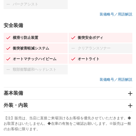
パークアシスト
：装備なし
装備略号／用語解説
安全装備
横滑り防止装置
衝突安全ボディ
：装備あり
：装備あり
衝突被害軽減システム
クリアランスソナー
：装備あり
：装備なし
オートマチックハイビーム
オートライト
：装備あり
：装備あり
頸部衝撃緩和ヘッドレスト
：装備なし
装備略号／用語解説
基本装備
エアバッグ：運転席/助手席
外装・内装
：装備あり
スライドドア
カーナビ：SDナビ
：装備なし
：装備あり
【注】販売は、当店に直接ご来場頂けるお客様を優先させていただきます。◆
お取置きはいたしません。◆在庫の有無をご確認お願いします。※販売は一般
サンルーフ
ABS
TV
：装備なし
：装備あり
：装備なし
のお客様に限ります。
エアコン
Wエアコン