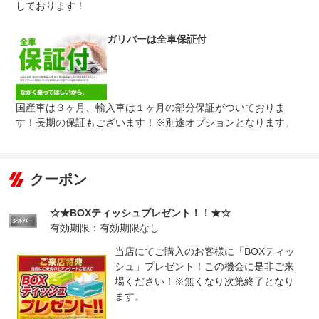
しております！
無し
●１年間までのプランには免責金はございません。●長期有
免責金
料プランを選択された方は、２年目以降の修理１回に対し
ガリバーは全車保証付
て、１万円の免責金を申し受けます。●詳しくはスタッフ
までお問い合わせください。
●当店までご連絡ください。ご遠方の方は当店で受付後、
保証修理
お近くのガリバー店舗または修理工場のご案内をいたしま
受付先
すので、お気軽にお申し付けください。
国産車は３ヶ月、輸入車は１ヶ月の部分保証がついておりま
す！長期の保証もございます！※別途オプションとなります。
整備付 法定12ヶ月または法定24ヶ月点検整備付
法定整備
※車検なし・車検整備付の場合は法定24ヶ月点検整備付
※商用車は6ヶ月または12ヶ月点検整備付
１．車検の残りがある車に関しましては法定１２ヶ月点検
クーポン
法定整備
を実施２．車検の残りがない車に関しましては法定２４ヶ
について
月点検（車検取得のみ）を実施※有償にて「ケアパック」
もご用意しております。
☆★BOXティッシュプレゼント！！★☆
有効期限：有効期限なし
当店にてご購入のお客様に「BOXティッ
シュ」プレゼント！この機会に是非ご来
場ください！※無くなり次第終了となり
ます。