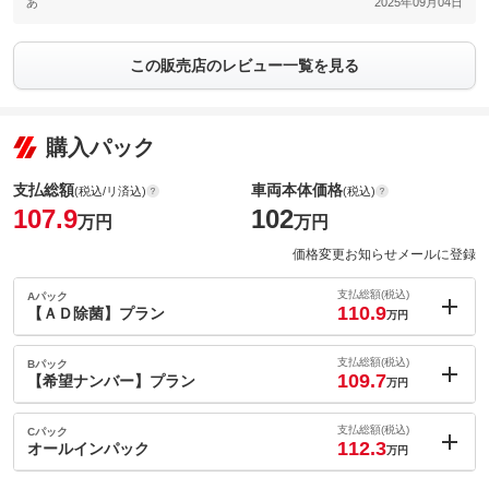
あ
2025年09月04日
この販売店のレビュー一覧を見る
購入パック
支払総額
車両本体価格
(税込/リ済込)
(税込)
107.9
102
万円
万円
価格変更お知らせメールに登録
支払総額(税込)
Aパック
110.9
【ＡＤ除菌】プラン
万円
内：オプシ
3
ョン価格
支払総額(税込)
Bパック
万円
109.7
(税込)
【希望ナンバー】プラン
万円
車両本体価
102
万円
内：オプシ
格
1.8
ョン価格
支払総額(税込)
Cパック
万円
112.3
(税込)
オールインパック
万円
車両本体価
102
万円
内：オプシ
格