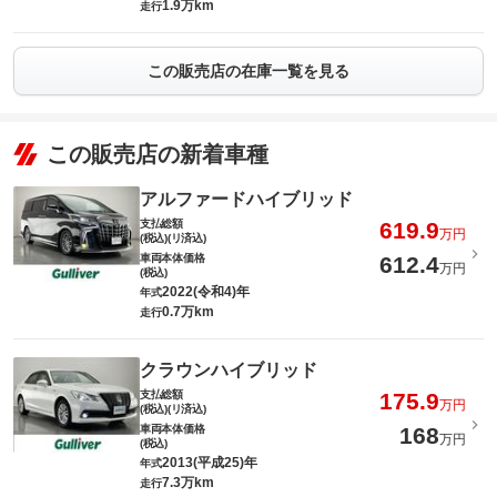
1.9万km
走行
この販売店の在庫一覧を見る
この販売店の新着車種
アルファードハイブリッド
支払総額
619.9
万円
(税込)(リ済込)
車両本体価格
612.4
万円
(税込)
2022(令和4)年
年式
0.7万km
走行
クラウンハイブリッド
支払総額
175.9
万円
(税込)(リ済込)
車両本体価格
168
万円
(税込)
2013(平成25)年
年式
7.3万km
走行