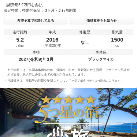
（諸費用5.9万円を含む）
法定整備：
整備付
保証：
3ヶ月・走行無制限
希望予算で相談してみる
価格変更をお知らせ
走行距離
年式
修復歴
排気量
5.2
2016
1500
なし
万km
(平成28)年
cc
車検
車体色
2027(令和9)年3月
ブラックマイカ
支払総額には、車両本体価格の他、保険料、税金、登録等に伴う費用、リサイクル預託金
相当額等、購入時に必要な全ての費用が含まれています。
当該価格は、登録等の時期や地域などについて一定の条件を付した価格になります。