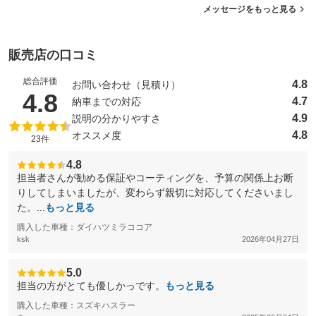
メッセージをもっと見る
販売店の口コミ
総合評価
4.8
お問い合わせ（見積り）
（5点満点中）
4.8
4.7
納車までの対応
4.9
説明の分かりやすさ
4.8
オススメ度
23件
4.8
担当者さんが勧める保証やコーティングを、予算の関係上お断
りしてしまいましたが、変わらず親切に対応してくださいまし
た。...
もっと見る
購入した車種：ダイハツミラココア
ksk
2026年04月27日
5.0
担当の方がとても優しかっです。
もっと見る
購入した車種：スズキハスラー