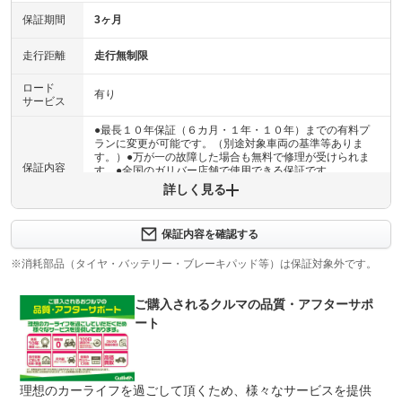
保証期間
3ヶ月
走行距離
走行無制限
ロード
有り
サービス
●最長１０年保証（６カ月・１年・１０年）までの有料プ
ランに変更が可能です。（別途対象車両の基準等ありま
す。）●万が一の故障した場合も無料で修理が受けられま
保証内容
す。●全国のガリバー店舗で使用できる保証です。
詳しく見る
保証内容について問い合わせる
計11項目
保証内容を確認する
１エンジン機構 ２動力伝達機構 ３ブレーキ機構 ４ス
保証項目
テアリング機構 ５前後アクスル機構 ６電子制御機構
※消耗部品（タイヤ・バッテリー・ブレーキパッド等）は保証対象外です。
７エアコン機構 ８車外装備品 ９車内装備品 １０乗員
保護機構 １１ハイブリッド機構
ご購入されるクルマの品質・アフターサポ
修理回数
無制限
ート
車両本体価格
●期間内の修理回数に制限はありませんが、累積上限金額
上限金額
は車両価格の５０％が上限です●対象部品の詳細は、別途
理想のカーライフを過ごして頂くため、様々なサービスを提供
規約に定めるとおりとなります。