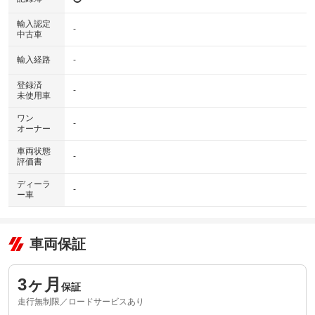
輸入認定
-
中古車
輸入経路
-
登録済
-
未使用車
ワン
-
オーナー
車両状態
-
評価書
ディーラ
-
ー車
車両保証
3ヶ月
保証
走行無制限／ロードサービスあり