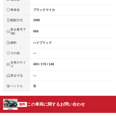
車体色
ブラックマイカ
駆動方式
2WD
車台番号下
866
3桁
燃料
ハイブリッド
その他
―
全体のサイ
400 / 170 / 146
ズ
荷台寸法
―
ハンドル
右
この車両に関するお問い合わせ
無料