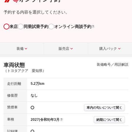
予約する内容を選択してください。
来店
同乗試乗予約
オンライン商談予約
?
装備
販売店
購入パック
車両状態
装備略号／用語解説
（トヨタアクア 愛知県）
走行距離
5.2万km
修復歴
なし
禁煙車
車内の匂いについて聞く
車検
2027(令和9)年3月
納期について聞く
?
記録簿