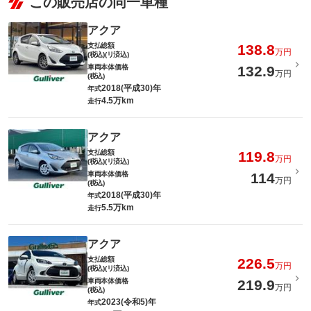
この販売店の同一車種
アクア
支払総額
138.8
万円
(税込)(リ済込)
車両本体価格
132.9
万円
(税込)
2018(平成30)年
年式
4.5万km
走行
アクア
支払総額
119.8
万円
(税込)(リ済込)
車両本体価格
114
万円
(税込)
2018(平成30)年
年式
5.5万km
走行
アクア
支払総額
226.5
万円
(税込)(リ済込)
車両本体価格
219.9
万円
(税込)
2023(令和5)年
年式