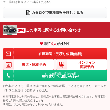
で、詳細は販売店にご確認ください。
ウォークスルー
後席モニター
：装備なし
：装備なし
電動リアゲート
フロントカメラ
カタログで車種情報を詳しく見る
：装備なし
：装備なし
シートエアコン
全周囲カメラ
：装備なし
：装備なし
サイドカメラ
ルーフレール
この車両に関するお問い合わせ
：装備なし
無料
：装備なし
エアサスペンション
ヘッドライトウォッシャー
：装備なし
：装備なし
現在
0
人
が検討中
装備略号／用語解説
在庫確認・見積り依頼(無料)
オンライン
来店・
試乗予約
商談予約
まずは在庫確認・見積り依頼
無料電話でお問い合わせ
お気軽にどうぞ。問合せ後に何度もご連絡が届くことはありません。メールア
ドレスは販売店に公開されません。
※無料電話をご利用の場合は、販売店へお客様の電話番号が通知されます。無料電話
番号ご利用の際の注意点は
こちら
IP電話、ひかり電話からはご利用いただけません。