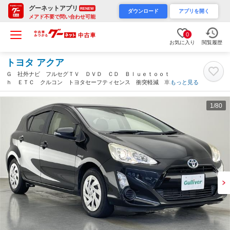
グーネットアプリ
RENEW
ダウンロード
アプリを開く
メアド不要で問い合わせ可能
0
お気に入り
閲覧履歴
トヨタ アクア
Ｇ 社外ナビ フルセグＴＶ ＤＶＤ ＣＤ Ｂｌｕｅｔｏｏｔ
ｈ ＥＴＣ クルコン トヨタセーフティセンス 衝突軽減 車線
もっと見る
逸脱 オートライト オートハイビーム フロアマット 電動格納
ミラー スペアタイヤ 禁煙（愛知県）
1
/80