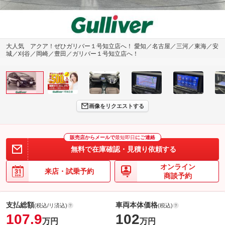
大人気 アクア！ぜひガリバー１号知立店へ！ 愛知／名古屋／三河／東海／安
城／刈谷／岡崎／豊田／ガリバー１号知立店へ！
画像をリクエストする
販売店からメールで
最短即日
にご連絡
無料で在庫確認・見積り依頼する
オンライン
来店・試乗予約
商談予約
支払総額
車両本体価格
(税込/リ済込)
(税込)
107.9
102
万円
万円