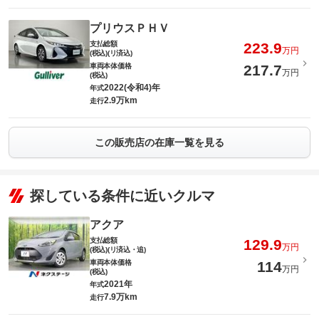
プリウスＰＨＶ
支払総額
223.9
万円
(税込)(リ済込)
車両本体価格
217.7
万円
(税込)
2022(令和4)年
年式
2.9万km
走行
この販売店の在庫一覧を見る
探している条件に近いクルマ
アクア
支払総額
129.9
万円
(税込)(リ済込・追)
車両本体価格
114
万円
(税込)
2021年
年式
7.9万km
走行