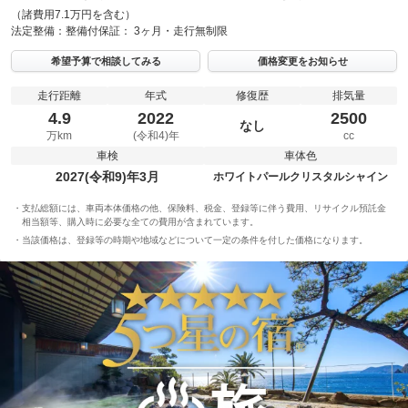
（諸費用7.1万円を含む）
法定整備：
整備付
保証：
3ヶ月・走行無制限
希望予算で相談してみる
価格変更をお知らせ
走行距離
年式
修復歴
排気量
4.9
2022
2500
なし
万km
(令和4)年
cc
車検
車体色
2027(令和9)年3月
ホワイトパールクリスタルシャイン
支払総額には、車両本体価格の他、保険料、税金、登録等に伴う費用、リサイクル預託金
相当額等、購入時に必要な全ての費用が含まれています。
当該価格は、登録等の時期や地域などについて一定の条件を付した価格になります。