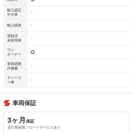
輸入認定
-
中古車
輸入経路
-
登録済
-
未使用車
ワン
オーナー
車両状態
-
評価書
ディーラ
-
ー車
車両保証
3ヶ月
保証
走行無制限／ロードサービスあり