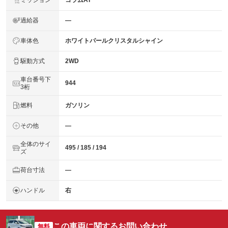
コラムAT
過給器
―
車体色
ホワイトパールクリスタルシャイン
駆動方式
2WD
車台番号下
944
3桁
燃料
ガソリン
その他
―
全体のサイ
495 / 185 / 194
ズ
荷台寸法
―
ハンドル
右
この車両に関するお問い合わせ
無料