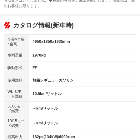
お取置きはいたしません。◆在庫の有無をご確認お願いします。※販売は一般
サンルーフ
ABS
TV
：装備なし
：装備あり
：装備なし
のお客様に限ります。
エアコン
Wエアコン
オーディオ：CDまたはCDチェンジャー／ミュージックサーバー
：装備あり
：装備あり
：装備あり
リフトアップ
パワーステアリング
カタログ情報(新車時)
ビジュアル
：装備なし
：装備あり
：装備なし
ダウンヒルアシストコントロール
アルミホイール：18インチ
：装備なし
：装備あり
全長×全幅
4950x1850x1935mm
×全高
パワーウィンドウ
盗難防止システム
革シート
ハーフレザーシート
：装備あり
：装備あり
：装備なし
：装備なし
車両重量
1970kg
アイドリングストップ
ドライブレコーダー
キーレス
LEDヘッドランプ
：装備あり
：装備あり
：装備あり
：装備あり
USB入力端子
Bluetooth接続
駆動形式
FF
HID(キセノンライト)
ポータブルナビ
：装備あり
：装備あり
：装備なし
：装備なし
100V電源
クリーンディーゼル
バックカメラ
ETC
使用燃料
無鉛レギュラーガソリン
：装備なし
：装備なし
：装備あり
：装備あり
センターデフロック
エアロ
スマートキー
：装備なし
WLTCモ
：装備あり
：装備あり
10.6km/リットル
ード燃費
レンタカーアップ
展示・試乗車
ローダウン
ランフラットタイヤ
：装備なし
：装備なし
：装備なし
：装備なし
JC08モー
－km/リットル
ド燃費
電動格納ミラー
パワーシート
3列シート
：装備なし
：装備なし
：装備あり
10/15モー
装備略号／用語解説
－km/リットル
ベンチシート
フルフラットシート
ド燃費
：装備なし
：装備なし
チップアップシート
オットマン
：装備なし
：装備あり
最高出力
182ps(134kW)/6000rpm