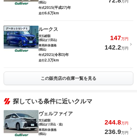
72.8
万円
(税込)
2015(平成27)年
年式
6.6万km
走行
ルークス
グーネットセレクト
支払総額
147
万円
(税込)(リ済込)
車両本体価格
142.2
万円
(税込)
2021(令和3)年
年式
2.3万km
走行
この販売店の在庫一覧を見る
探している条件に近いクルマ
ヴェルファイア
支払総額
244.8
万円
(税込)(リ済込・追)
車両本体価格
236.9
万円
(税込)