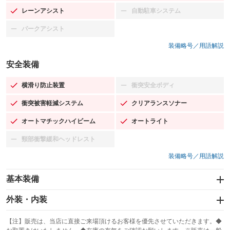
レーンアシスト
自動駐車システム
：装備あり
：装備なし
パークアシスト
：装備なし
装備略号／用語解説
安全装備
横滑り防止装置
衝突安全ボディ
：装備あり
：装備なし
衝突被害軽減システム
クリアランスソナー
：装備あり
：装備あり
オートマチックハイビーム
オートライト
：装備あり
：装備あり
頸部衝撃緩和ヘッドレスト
：装備なし
装備略号／用語解説
基本装備
エアバッグ：運転席/助手席/サイド
外装・内装
：装備あり
スライドドア：両面電動
カーナビ：SDナビ
：装備あり
：装備あり
【注】販売は、当店に直接ご来場頂けるお客様を優先させていただきます。◆