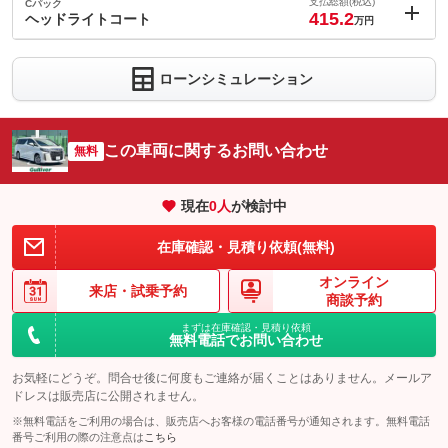
1.3
ョン価格
支払総額(税込)
Cパック
万円
415.2
(税込)
ヘッドライトコート
万円
車両本体価
406.7
万円
内：オプシ
格
1.4
ョン価格
万円
ローンシミュレーション
(税込)
パック内容
車両本体価
406.7
万円
撥水で雨の日も視界をクリアにしてくれる『フロントウインドウ
格
撥水コート』。撥水効果をキープしクリアな視界で安全をサポー
パック内容
トしてくれます。多発する大雨やゲリラ豪雨に備えるためにお勧
この車両に関するお問い合わせ
無料
めしたい商品です。
『ウロコポリッシュ』は専用の溶剤で研磨をし、気になるガラス
ウロコを除去します。頑固なウロコにも効果あり。お車の視界と
備考
－
現在
0
人
が検討中
パック内容
美観をキープする為にお勧めしたい商品です。
ヘッドライト専用ガラスコーティング『ヘッドライトコート』は
備考
－
在庫確認・見積り依頼(無料)
このパックの見積もり依頼（無料）
ガラス被膜で黄ばみなどの表面劣化の予防や発止効果で汚れの付
着を抑制する効果が期待できます。
オンライン
来店・
試乗予約
このパックの見積もり依頼（無料）
商談予約
備考
－
まずは在庫確認・見積り依頼
無料電話でお問い合わせ
このパックの見積もり依頼（無料）
お気軽にどうぞ。問合せ後に何度もご連絡が届くことはありません。メールア
ドレスは販売店に公開されません。
※無料電話をご利用の場合は、販売店へお客様の電話番号が通知されます。無料電話
番号ご利用の際の注意点は
こちら