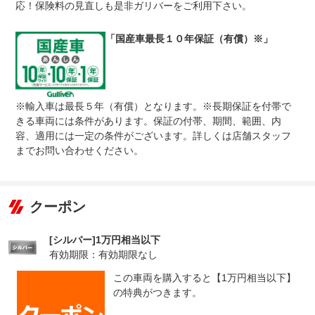
応！保険料の見直しも是非ガリバーをご利用下さい。
無し
●１年間までのプランには免責金はございません。●長期有
免責金
料プランを選択された方は、２年目以降の修理１回に対し
「国産車最長１０年保証（有償）※」
て、１．５万円の免責金を申し受けます。●詳しくはスタ
ッフまでお問い合わせください。
●当店までご連絡ください。ご遠方の方は当店で受付後、
保証修理
お近くのガリバー店舗または修理工場のご案内をいたしま
受付先
すので、お気軽にお申し付けください。
※輸入車は最長５年（有償）となります。※長期保証を付帯で
きる車両には条件があります。保証の付帯、期間、範囲、内
整備付 法定12ヶ月または法定24ヶ月点検整備付
法定整備
※車検なし・車検整備付の場合は法定24ヶ月点検整備付
容、適用には一定の条件がございます。詳しくは店舗スタッフ
※商用車は6ヶ月または12ヶ月点検整備付
までお問い合わせください。
１．車検の残りがある車に関しましては法定１２ヶ月点検
法定整備
を実施２．車検の残りがない車に関しましては法定２４ヶ
について
月点検（車検取得のみ）を実施※有償にて「ケアパック」
もご用意しております。
クーポン
[シルバー]1万円相当以下
有効期限：有効期限なし
この車両を購入すると【1万円相当以下】
の特典がつきます。