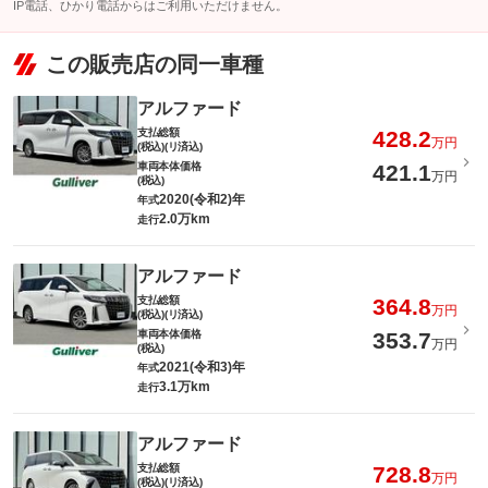
IP電話、ひかり電話からはご利用いただけません。
この販売店の同一車種
アルファード
支払総額
428.2
万円
(税込)(リ済込)
車両本体価格
421.1
万円
(税込)
2020(令和2)年
年式
2.0万km
走行
アルファード
支払総額
364.8
万円
(税込)(リ済込)
車両本体価格
353.7
万円
(税込)
2021(令和3)年
年式
3.1万km
走行
アルファード
支払総額
728.8
万円
(税込)(リ済込)