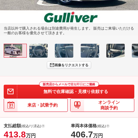
当店以外で購入される場合は別途費用が発生します。 販売はご来場いただける
一般のお客様を優先させて頂きます。
画像をリクエストする
販売店からメールで
最短即日
にご連絡
無料で在庫確認・見積り依頼する
オンライン
来店・試乗予約
商談予約
支払総額
車両本体価格
(税込/リ済込)
(税込)
413.8
406.7
万円
万円