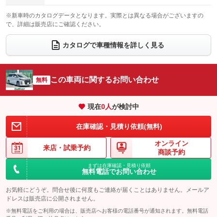
電動格納サードシート
シートヒーター
：装備なし
：装備なし
※新車時のカタログデータとなります。実際とは異なる場合がございますの
で、詳細は販売店にご確認ください。
ウォークスルー
後席モニター
：装備なし
：装備あり
電動リアゲート
フロントカメラ
カタログで車種情報を詳しく見る
：装備あり
：装備なし
シートエアコン
全周囲カメラ
：装備なし
：装備なし
サイドカメラ
ルーフレール
この車両に関するお問い合わせ
：装備なし
無料
：装備なし
エアサスペンション
ヘッドライトウォッシャー
：装備なし
：装備なし
現在
0
人
が検討中
装備略号／用語解説
在庫確認・見積り依頼(無料)
オンライン
来店・
試乗予約
商談予約
まずは在庫確認・見積り依頼
無料電話でお問い合わせ
お気軽にどうぞ。問合せ後に何度もご連絡が届くことはありません。メールア
ドレスは販売店に公開されません。
※無料電話をご利用の場合は、販売店へお客様の電話番号が通知されます。無料電話