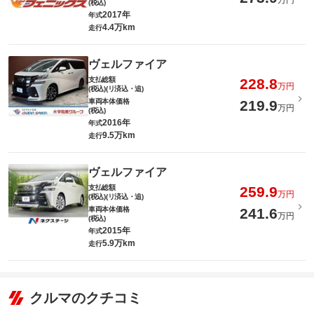
万円
(税込)
2017年
年式
4.4万km
走行
ヴェルファイア
支払総額
228.8
万円
(税込)(リ済込・追)
車両本体価格
219.9
万円
(税込)
2016年
年式
9.5万km
走行
ヴェルファイア
支払総額
259.9
万円
(税込)(リ済込・追)
車両本体価格
241.6
万円
(税込)
2015年
年式
5.9万km
走行
クルマのクチコミ