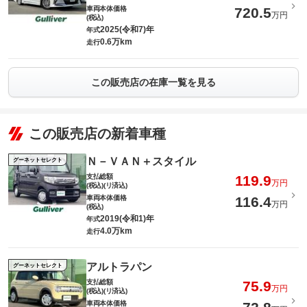
車両本体価格
720.5
万円
(税込)
2025(令和7)年
年式
0.6万km
走行
この販売店の在庫一覧を見る
この販売店の新着車種
Ｎ－ＶＡＮ＋スタイル
グーネットセレクト
支払総額
119.9
万円
(税込)(リ済込)
車両本体価格
116.4
万円
(税込)
2019(令和1)年
年式
4.0万km
走行
アルトラパン
グーネットセレクト
支払総額
75.9
万円
(税込)(リ済込)
車両本体価格