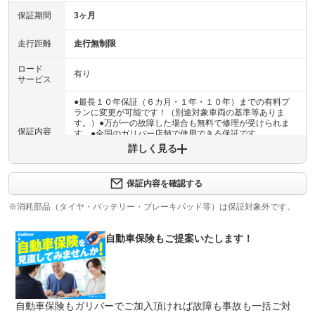
保証期間
3ヶ月
走行距離
走行無制限
ロード
有り
サービス
●最長１０年保証（６カ月・１年・１０年）までの有料プ
ランに変更が可能です！（別途対象車両の基準等ありま
す。）●万が一の故障した場合も無料で修理が受けられま
保証内容
す。●全国のガリバー店舗で使用できる保証です。
詳しく見る
保証内容について問い合わせる
計11項目
保証内容を確認する
１エンジン機構 ２動力伝達機構 ３ブレーキ機構 ４ス
保証項目
テアリング機構 ５前後アクスル機構 ６電子制御機構
※消耗部品（タイヤ・バッテリー・ブレーキパッド等）は保証対象外です。
７エアコン機構 ８車外装備品 ９車内装備品 １０乗員
保護機構 １１ハイブリッド機構
自動車保険もご提案いたします！
修理回数
無制限
車両本体価格
●期間内の修理回数に制限はありませんが、累積上限金額
上限金額
は車両価格の５０％が上限です●対象部品の詳細は、別途
自動車保険もガリバーでご加入頂ければ故障も事故も一括ご対
規約に定めるとおりとなります。