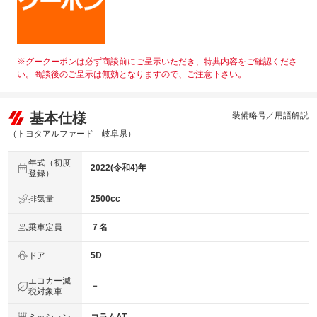
※グークーポンは必ず商談前にご呈示いただき、特典内容をご確認くださ
い。商談後のご呈示は無効となりますので、ご注意下さい。
基本仕様
装備略号／用語解説
（トヨタアルファード 岐阜県）
年式（初度
2022(令和4)年
登録）
排気量
2500cc
乗車定員
７名
ドア
5D
エコカー減
－
税対象車
ミッション