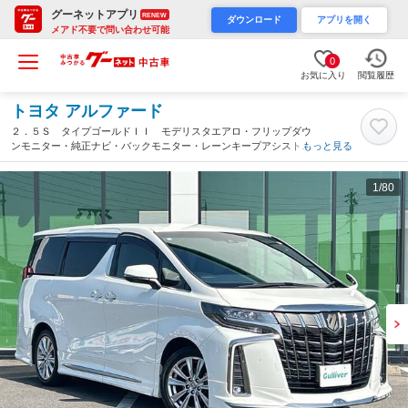
グーネットアプリ
RENEW
ダウンロード
アプリを開く
メアド不要で問い合わせ可能
0
お気に入り
閲覧履歴
トヨタ アルファード
２．５Ｓ タイプゴールドＩＩ モデリスタエアロ・フリップダウ
ンモニター・純正ナビ・バックモニター・レーンキープアシスト・
もっと見る
ＬＥＤヘッドライト・オートマチックハイビーム・ワンオーナー・
禁煙車・前後コーナーセンサー・ハーフレザーシート（岐阜県）
1
/80