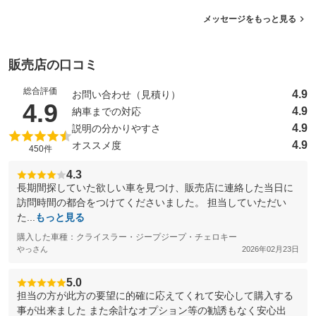
メッセージをもっと見る
販売店の口コミ
総合評価
4.9
お問い合わせ（見積り）
（5点満点中）
4.9
4.9
納車までの対応
4.9
説明の分かりやすさ
4.9
オススメ度
450件
4.3
長期間探していた欲しい車を見つけ、販売店に連絡した当日に
訪問時間の都合をつけてくださいました。 担当していただい
た...
もっと見る
購入した車種：クライスラー・ジープジープ・チェロキー
やっさん
2026年02月23日
5.0
担当の方が此方の要望に的確に応えてくれて安心して購入する
事が出来ました また余計なオプション等の勧誘もなく安心出