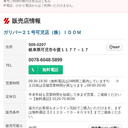
番号ご利用の際の注意点は
こちら
IP電話、ひかり電話からはご利用いただけません。
販売店情報
ガリバー２１号可児店（株）ＩＤＯＭ
509-0207
住所
MAP
岐阜県可児市今渡１１７７－１７
0078-6048-5899
TEL
無料電話
09:30-19:30（無料電話は24時間ご案内しています!!） ※
営業時間
土日祝は店舗営業時間が異なります→09:00-20:00
年末年始も営業時間を短縮して休まず営業。ご連絡ください
定休日
⇒【無料通話】0120-70-8039
遠方のお客様もオンライン完結でご購入いただけます。まず
販売条件
は無料通話【０１２０－７０－８０３９】までご連絡くださ
い。
販売可能エ
陸送費について聞く