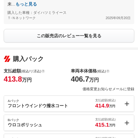
来...
もっと見る
購入した車種：ダイハツミライース
Ｔ-Ｎネットワーク
2025年09月20日
この販売店のレビュー一覧を見る
購入パック
支払総額
車両本体価格
(税込/リ済込)
(税込)
413.8
406.7
万円
万円
価格変更お知らせメールに登録
支払総額(税込)
Aパック
414.9
フロントウインドウ撥水コート
万円
内：オプシ
1.1
ョン価格
支払総額(税込)
Bパック
万円
415.1
(税込)
ウロコポリッシュ
万円
車両本体価
406.7
万円
内：オプシ
格