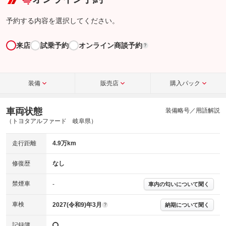
予約する内容を選択してください。
来店
試乗予約
オンライン商談予約
?
装備
販売店
購入パック
車両状態
装備略号／用語解説
（トヨタアルファード 岐阜県）
走行距離
4.9万km
修復歴
なし
禁煙車
-
車内の匂いについて聞く
車検
2027(令和9)年3月
納期について聞く
?
記録簿