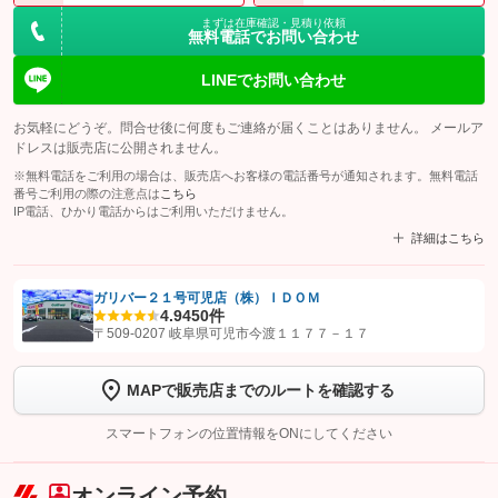
まずは在庫確認・見積り依頼
無料電話でお問い合わせ
LINEでお問い合わせ
お気軽にどうぞ。問合せ後に何度もご連絡が届くことはありません。 メールア
ドレスは販売店に公開されません。
※無料電話をご利用の場合は、販売店へお客様の電話番号が通知されます。無料電話
番号ご利用の際の注意点は
こちら
IP電話、ひかり電話からはご利用いただけません。
詳細はこちら
ガリバー２１号可児店（株）ＩＤＯＭ
4.9
450件
【STEP1】
認証画面でグーネットを友だち追加してから「許可する」ボタンを押
〒509-0207 岐阜県可児市今渡１１７７－１７
します
MAPで販売店までのルートを確認する
【STEP2】
トーク画面で
ボタンをタップして問い合わせを
完了してください。
スマートフォンの位置情報をONにしてください
こちら
オンライン予約