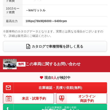
ド燃費
電動格納ミラー
パワーシート
3列シート
：装備あり
：装備なし
：装備なし
10/15モー
装備略号／用語解説
－km/リットル
ベンチシート
フルフラットシート
ド燃費
：装備なし
：装備なし
チップアップシート
オットマン
：装備なし
：装備なし
最高出力
106ps(78kW)/6000～6400rpm
電動格納サードシート
シートヒーター
：装備なし
：装備あり
※新車時のカタログデータとなります。実際とは異なる場合がございますの
で、詳細は販売店にご確認ください。
ウォークスルー
後席モニター
：装備なし
：装備なし
電動リアゲート
フロントカメラ
カタログで車種情報を詳しく見る
：装備あり
：装備あり
シートエアコン
全周囲カメラ
：装備なし
：装備あり
サイドカメラ
ルーフレール
この車両に関するお問い合わせ
：装備あり
無料
：装備なし
エアサスペンション
ヘッドライトウォッシャー
：装備なし
：装備なし
現在
0
人
が検討中
装備略号／用語解説
在庫確認・見積り依頼(無料)
オンライン
来店・
試乗予約
商談予約
まずは在庫確認・見積り依頼