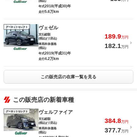
(税込)
2018(平成30)年
年式
5.6万km
走行
ヴェゼル
グーネットセレクト
支払総額
189.9
万円
(税込)(リ済込)
車両本体価格
182.1
万円
(税込)
2019(平成31)年
年式
4.2万km
走行
この販売店の在庫一覧を見る
この販売店の新着車種
ヴェルファイア
グーネットセレクト
支払総額
384.8
万円
(税込)(リ済込)
車両本体価格
377.7
万円
(税込)