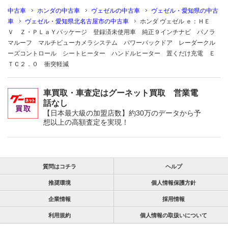
中古車
ホンダの中古車
ヴェゼルの中古車
ヴェゼル・愛知県の中古
車
ヴェゼル・愛知県北名古屋市の中古車
ホンダ ヴェゼル ｅ：ＨＥ
Ｖ Ｚ・ＰＬａＹパッケージ 登録済未使用車 純正９インチナビ パノラ
マルーフ マルチビューカメラシステム パワーバックドア レーダークル
ーズコントロール シートヒーター ハンドルヒーター 置くだけ充電 Ｅ
ＴＣ２．０ 衝突軽減
車買取・車査定はグーネット買取 営業電
話なし
【日本最大級の加盟店数】約30万のデータから予
想以上の高額査定を実現！
質問はコチラ
ヘルプ
推奨環境
個人情報保護方針
企業情報
採用情報
利用規約
個人情報の取扱いについて