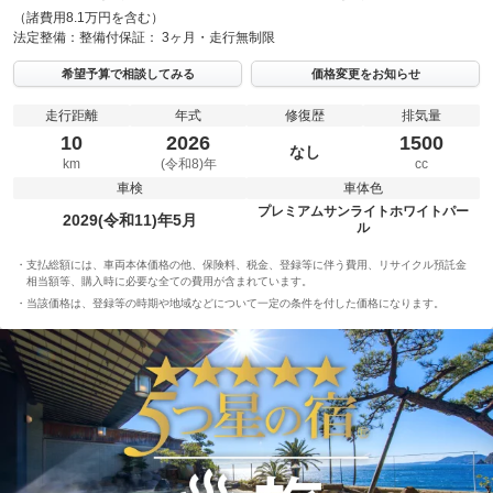
（諸費用8.1万円を含む）
法定整備：
整備付
保証：
3ヶ月・走行無制限
希望予算で相談してみる
価格変更をお知らせ
走行距離
年式
修復歴
排気量
10
2026
1500
なし
km
(令和8)年
cc
車検
車体色
プレミアムサンライトホワイトパー
2029(令和11)年5月
ル
支払総額には、車両本体価格の他、保険料、税金、登録等に伴う費用、リサイクル預託金
相当額等、購入時に必要な全ての費用が含まれています。
当該価格は、登録等の時期や地域などについて一定の条件を付した価格になります。