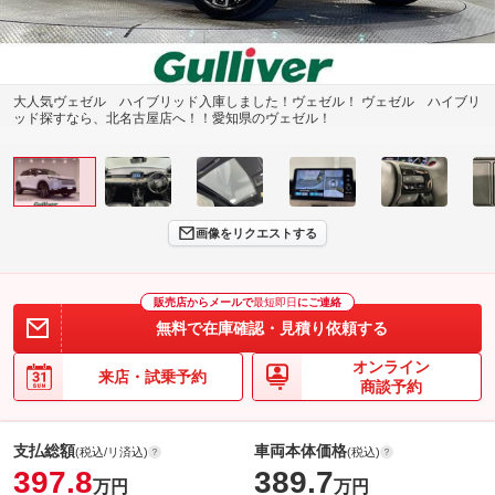
大人気ヴェゼル ハイブリッド入庫しました！ヴェゼル！ ヴェゼル ハイブリ
ッド探すなら、北名古屋店へ！！愛知県のヴェゼル！
画像をリクエストする
販売店からメールで
最短即日
にご連絡
無料で在庫確認・見積り依頼する
オンライン
来店・試乗予約
商談予約
支払総額
車両本体価格
(税込/リ済込)
(税込)
397.8
389.7
万円
万円