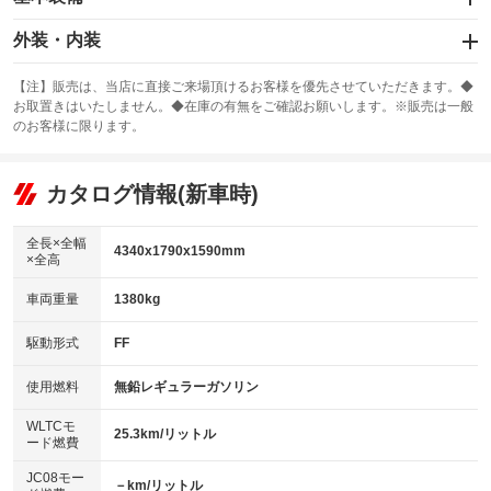
エアバッグ：運転席/助手席/サイド
外装・内装
：装備あり
スライドドア
カーナビ：メモリーナビ他
：装備なし
：装備あり
【注】販売は、当店に直接ご来場頂けるお客様を優先させていただきます。◆
お取置きはいたしません。◆在庫の有無をご確認お願いします。※販売は一般
サンルーフ
ABS
TV：フルセグ
：装備あり
：装備あり
：装備あり
のお客様に限ります。
エアコン
Wエアコン
オーディオ：ミュージックプレイヤー接続可
：装備あり
：装備なし
：装備あり
リフトアップ
パワーステアリング
カタログ情報(新車時)
ビジュアル
：装備なし
：装備あり
：装備なし
ダウンヒルアシストコントロール
アルミホイール：18インチ
：装備なし
：装備あり
全長×全幅
4340x1790x1590mm
×全高
パワーウィンドウ
盗難防止システム
革シート
ハーフレザーシート
：装備あり
：装備あり
：装備なし
：装備あり
車両重量
1380kg
アイドリングストップ
ドライブレコーダー
キーレス
LEDヘッドランプ
：装備あり
：装備なし
：装備あり
：装備あり
USB入力端子
Bluetooth接続
駆動形式
FF
HID(キセノンライト)
ポータブルナビ
：装備あり
：装備あり
：装備なし
：装備なし
100V電源
クリーンディーゼル
バックカメラ
ETC2.0
使用燃料
無鉛レギュラーガソリン
：装備なし
：装備なし
：装備あり
：装備あり
センターデフロック
エアロ
スマートキー
：装備なし
WLTCモ
：装備なし
：装備あり
25.3km/リットル
ード燃費
レンタカーアップ
展示・試乗車
ローダウン
ランフラットタイヤ
：装備なし
：装備なし
：装備なし
：装備なし
JC08モー
－km/リットル