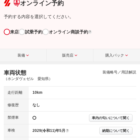
オンライン予約
予約する内容を選択してください。
来店
試乗予約
オンライン商談予約
?
装備
販売店
購入パック
車両状態
装備略号／用語解説
（ホンダヴェゼル 愛知県）
走行距離
10km
修復歴
なし
禁煙車
車内の匂いについて聞く
車検
2029(令和11)年5月
納期について聞く
?