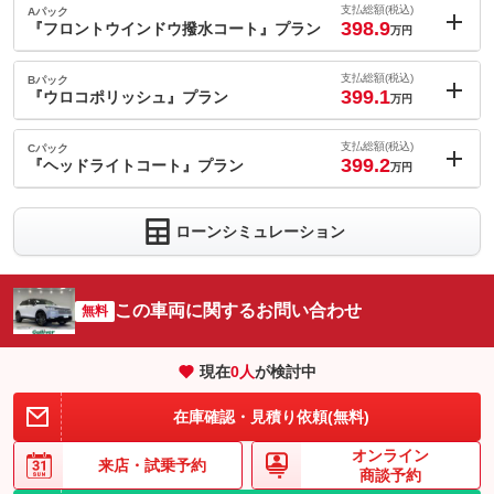
支払総額(税込)
Aパック
398.9
『フロントウインドウ撥水コート』プラン
万円
内：オプシ
1.1
ョン価格
支払総額(税込)
Bパック
万円
399.1
(税込)
『ウロコポリッシュ』プラン
万円
車両本体価
389.7
万円
内：オプシ
格
1.3
ョン価格
支払総額(税込)
Cパック
万円
399.2
(税込)
『ヘッドライトコート』プラン
万円
車両本体価
389.7
万円
内：オプシ
格
1.4
ョン価格
万円
ローンシミュレーション
(税込)
パック内容
車両本体価
389.7
万円
撥水で雨の日も視界をクリアにしてくれる『フロントウインドウ
格
撥水コート』。撥水効果をキープしクリアな視界で安全をサポー
パック内容
トしてくれます。多発する大雨やゲリラ豪雨に備えるためにお勧
この車両に関するお問い合わせ
無料
めしたい商品です。
『ウロコポリッシュ』は専用の溶剤で研磨をし、気になるガラス
ウロコを除去します。頑固なウロコにも効果あり。お車の視界と
備考
－
現在
0
人
が検討中
パック内容
美観をキープする為にお勧めしたい商品です。
ヘッドライト専用ガラスコーティング『ヘッドライトコート』は
備考
－
在庫確認・見積り依頼(無料)
このパックの見積もり依頼（無料）
ガラス被膜で黄ばみなどの表面劣化の予防や発止効果で汚れの付
着を抑制する効果が期待できます。
オンライン
来店・
試乗予約
このパックの見積もり依頼（無料）
商談予約
備考
－