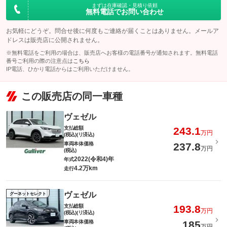
まずは在庫確認・見積り依頼
無料電話でお問い合わせ
このパックの見積もり依頼（無料）
お気軽にどうぞ。問合せ後に何度もご連絡が届くことはありません。メールア
ドレスは販売店に公開されません。
※無料電話をご利用の場合は、販売店へお客様の電話番号が通知されます。無料電話
番号ご利用の際の注意点は
こちら
IP電話、ひかり電話からはご利用いただけません。
この販売店の同一車種
ヴェゼル
支払総額
243.1
万円
(税込)(リ済込)
車両本体価格
237.8
万円
(税込)
2022(令和4)年
年式
4.2万km
走行
ヴェゼル
グーネットセレクト
支払総額
193.8
万円
(税込)(リ済込)
車両本体価格
185
万円