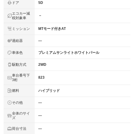
ドア
5D
エコカー減
－
税対象車
ミッション
MTモード付きAT
過給器
―
車体色
プレミアムサンライトホワイトパール
駆動方式
2WD
車台番号下
823
3桁
燃料
ハイブリッド
その他
―
全体のサイ
―
ズ
荷台寸法
―