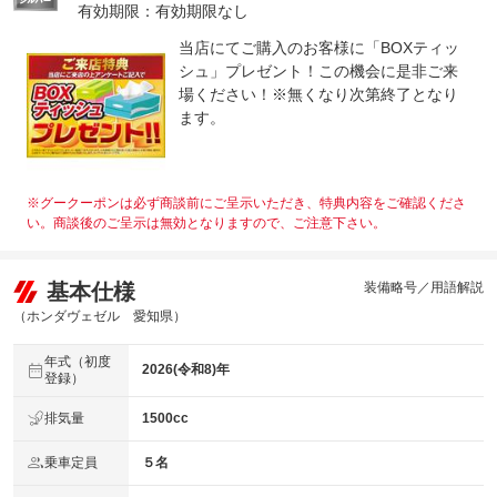
有効期限：有効期限なし
当店にてご購入のお客様に「BOXティッ
シュ」プレゼント！この機会に是非ご来
場ください！※無くなり次第終了となり
ます。
※グークーポンは必ず商談前にご呈示いただき、特典内容をご確認くださ
い。商談後のご呈示は無効となりますので、ご注意下さい。
基本仕様
装備略号／用語解説
（ホンダヴェゼル 愛知県）
年式（初度
2026(令和8)年
登録）
排気量
1500cc
乗車定員
５名