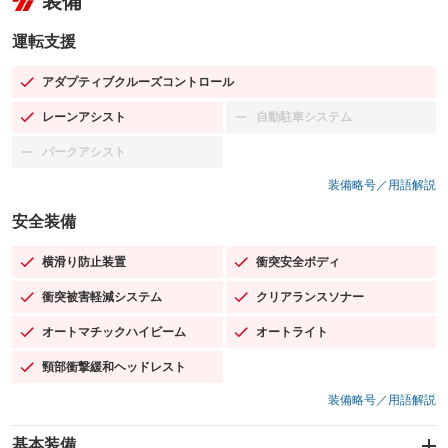
装備
運転支援
アダプティブクルーズコントロール
：装備あり
レーンアシスト
自動駐車システム
：装備あり
：装備なし
パークアシスト
：装備なし
装備略号／用語解説
安全装備
横滑り防止装置
衝突安全ボディ
：装備あり
：装備あり
衝突被害軽減システム
クリアランスソナー
：装備あり
：装備あり
オートマチックハイビーム
オートライト
：装備あり
：装備あり
頸部衝撃緩和ヘッドレスト
：装備あり
装備略号／用語解説
基本装備