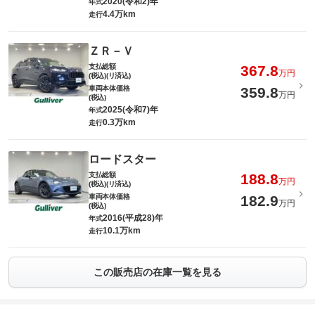
2020(令和2)年
年式
4.4万km
走行
ＺＲ－Ｖ
支払総額
367.8
万円
(税込)(リ済込)
車両本体価格
359.8
万円
(税込)
2025(令和7)年
年式
0.3万km
走行
ロードスター
支払総額
188.8
万円
(税込)(リ済込)
車両本体価格
182.9
万円
(税込)
2016(平成28)年
年式
10.1万km
走行
この販売店の在庫一覧を見る