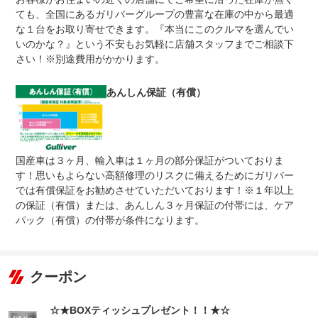
ても、全国にあるガリバーグループの豊富な在庫の中から最適
無し
●１年間までのプランには免責金はございません。●長期有
な１台をお取り寄せできます。『本当にこのクルマを選んでい
免責金
料プランを選択された方は、２年目以降の修理１回に対し
いのかな？』という不安もお気軽に店舗スタッフまでご相談下
て、１万円の免責金を申し受けます。●詳しくはスタッフ
までお問い合わせください。
さい！※別途費用がかかります。
●当店までご連絡ください。ご遠方の方は当店で受付後、
保証修理
お近くのガリバー店舗または修理工場のご案内をいたしま
あんしん保証（有償）
受付先
すので、お気軽にお申し付けください。
整備付 法定12ヶ月または法定24ヶ月点検整備付
法定整備
※車検なし・車検整備付の場合は法定24ヶ月点検整備付
※商用車は6ヶ月または12ヶ月点検整備付
国産車は３ヶ月、輸入車は１ヶ月の部分保証がついておりま
法定整備付法定１２ヶ月点検整備付※商用車は６ヶ月点検
法定整備
す！思いもよらない高額修理のリスクに備えるためにガリバー
整備付法定２４ヶ月点検整備付※商用車は１２ヶ月点検整
について
備付
では有償保証をお勧めさせていただいております！※１年以上
の保証（有償）または、あんしん３ヶ月保証の付帯には、ケア
パック（有償）の付帯が条件になります。
クーポン
☆★BOXティッシュプレゼント！！★☆