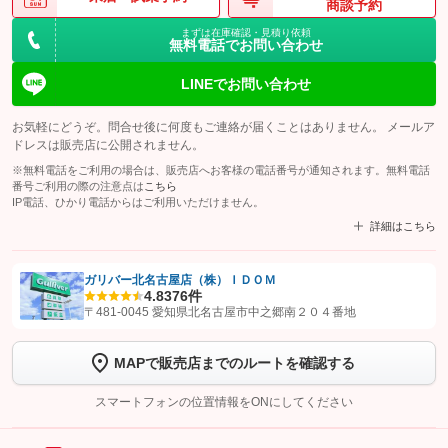
商談予約
まずは在庫確認・見積り依頼
無料電話でお問い合わせ
LINEでお問い合わせ
お気軽にどうぞ。問合せ後に何度もご連絡が届くことはありません。 メールア
ドレスは販売店に公開されません。
※無料電話をご利用の場合は、販売店へお客様の電話番号が通知されます。無料電話
番号ご利用の際の注意点は
こちら
IP電話、ひかり電話からはご利用いただけません。
詳細はこちら
ガリバー北名古屋店（株）ＩＤＯＭ
4.8
376件
【STEP1】
認証画面でグーネットを友だち追加してから「許可する」ボタンを押
〒481-0045 愛知県北名古屋市中之郷南２０４番地
します
MAPで販売店までのルートを確認する
【STEP2】
トーク画面で
ボタンをタップして問い合わせを
完了してください。
スマートフォンの位置情報をONにしてください
こちら