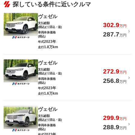
探している条件に近いクルマ
ヴェゼル
支払総額
302.9
万円
(税込)(リ済込・追)
車両本体価格
287.7
万円
(税込)
2023年
年式
1.8万km
走行
ヴェゼル
支払総額
272.9
万円
(税込)(リ済込・追)
車両本体価格
256.8
万円
(税込)
2023年
年式
1.6万km
走行
ヴェゼル
支払総額
299.9
万円
(税込)(リ済込・追)
車両本体価格
288.9
万円
(税込)
2023年
年式