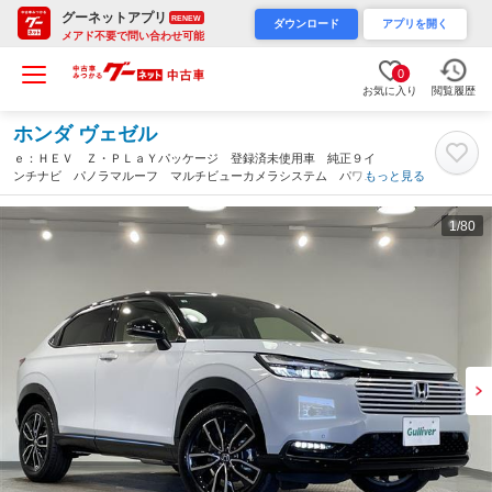
グーネットアプリ
RENEW
ダウンロード
アプリを開く
メアド不要で問い合わせ可能
0
お気に入り
閲覧履歴
ホンダ ヴェゼル
ｅ：ＨＥＶ Ｚ・ＰＬａＹパッケージ 登録済未使用車 純正９イ
ンチナビ パノラマルーフ マルチビューカメラシステム パワー
もっと見る
バックドア レーダークルーズコントロール シートヒーター ハ
ンドルヒーター 置くだけ充電 ＥＴＣ２．０ 衝突軽減（愛知
1
/80
県）