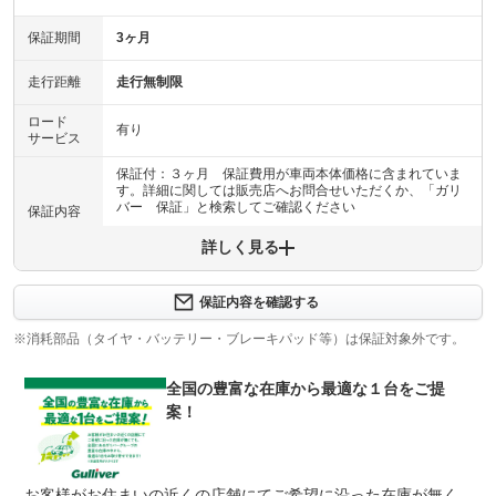
保証期間
3ヶ月
走行距離
走行無制限
ロード
有り
サービス
保証付：３ヶ月 保証費用が車両本体価格に含まれていま
す。詳細に関しては販売店へお問合せいただくか、「ガリ
バー 保証」と検索してご確認ください
保証内容
詳しく見る
保証内容について問い合わせる
計11項目
１エンジン機構 ２動力伝達機構 ３ブレーキ機構 ４ス
保証内容を確認する
保証項目
テアリング機構 ５前後アクスル機構 ６電子制御機構
７エアコン機構 ８車外装備品 ９車内装備品 １０乗員
※消耗部品（タイヤ・バッテリー・ブレーキパッド等）は保証対象外です。
保護機構 １１ハイブリッド機構
全国の豊富な在庫から最適な１台をご提
修理回数
無制限
案！
車両本体価格
●期間内の修理回数に制限はありませんが、累積上限金額
上限金額
は車両価格の５０％が上限です●対象部品の詳細は、別途
規約に定めるとおりとなります。
お客様がお住まいの近くの店舗にてご希望に沿った在庫が無く