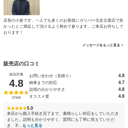
店長の小倉です。一人でも多くのお客様にガリバー北名古屋店で良
かったとご満足して頂けるよう努めて参ります。ご来店お待ちして
おります！
メッセージをもっと見る
販売店の口コミ
総合評価
4.8
お問い合わせ（見積り）
（5点満点中）
4.8
4.7
納車までの対応
4.8
説明の分かりやすさ
4.8
オススメ度
376件
5.0
来店から購入手続き完了まで、素晴らしい対応をしていただき
ました。説明も分かりやすく、質問にも丁寧に答えていただ
き、不...
もっと見る