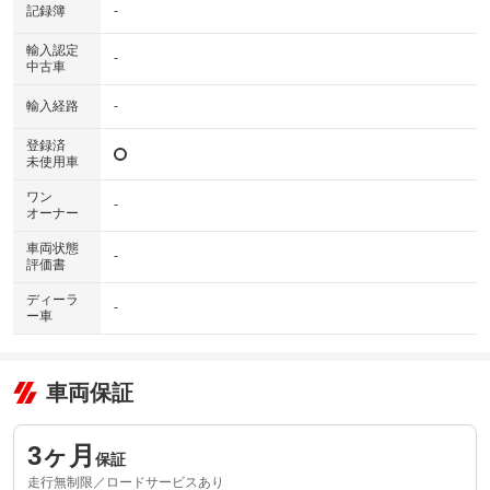
記録簿
-
輸入認定
-
中古車
輸入経路
-
登録済
未使用車
ワン
-
オーナー
車両状態
-
評価書
ディーラ
-
ー車
車両保証
3ヶ月
保証
走行無制限／ロードサービスあり