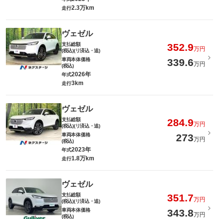
2.3万km
走行
ヴェゼル
支払総額
352.9
万円
(税込)(リ済込・追)
車両本体価格
339.6
万円
(税込)
2026年
年式
3km
走行
ヴェゼル
支払総額
284.9
万円
(税込)(リ済込・追)
車両本体価格
273
万円
(税込)
2023年
年式
1.8万km
走行
ヴェゼル
支払総額
351.7
万円
(税込)(リ済込・追)
車両本体価格
343.8
万円
(税込)