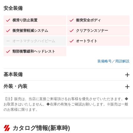
安全装備
横滑り防止装置
衝突安全ボディ
：装備あり
：装備あり
衝突被害軽減システム
クリアランスソナー
：装備あり
：装備あり
オートマチックハイビーム
オートライト
：装備なし
：装備あり
頸部衝撃緩和ヘッドレスト
：装備あり
装備略号／用語解説
基本装備
エアバッグ：運転席/助手席/サイド
外装・内装
：装備あり
スライドドア：両面電動
カーナビ：SDナビ
：装備あり
：装備あり
【注】販売は、当店に直接ご来場頂けるお客様を優先させていただきます。◆
お取置きはいたしません。◆在庫の有無をご確認お願いします。※販売は一般
サンルーフ
ABS
TV
：装備なし
：装備あり
：装備なし
のお客様に限ります。
エアコン
Wエアコン
オーディオ：CDまたはCDチェンジャー／ミュージックサーバー
：装備あり
：装備あり
：装備あり
リフトアップ
パワーステアリング
カタログ情報(新車時)
ビジュアル：-／DVD再生
：装備なし
：装備あり
：装備あり