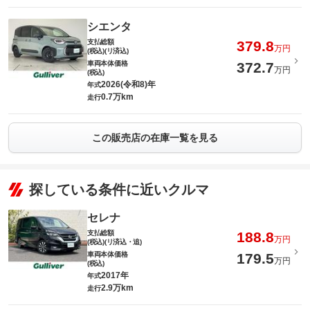
シエンタ
支払総額
379.8
万円
(税込)(リ済込)
車両本体価格
372.7
万円
(税込)
2026(令和8)年
年式
0.7万km
走行
この販売店の在庫一覧を見る
探している条件に近いクルマ
セレナ
支払総額
188.8
万円
(税込)(リ済込・追)
車両本体価格
179.5
万円
(税込)
2017年
年式
2.9万km
走行