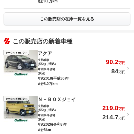
8.1万km
走行
この販売店の在庫一覧を見る
この販売店の新着車種
アクア
グーネットセレクト
支払総額
90.2
万円
(税込)(リ済込)
車両本体価格
84
万円
(税込)
2018(平成30)年
年式
8.0万km
走行
Ｎ－ＢＯＸジョイ
グーネットセレクト
支払総額
219.8
万円
(税込)(リ済込)
車両本体価格
214.7
万円
(税込)
2026(令和8)年
年式
8km
走行