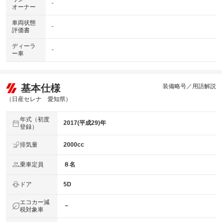
-
オーナー
車両状態
-
評価書
ディーラ
-
ー車
基本仕様
装備略号／用語解説
（日産セレナ 愛知県）
年式（初度
2017(平成29)年
登録）
排気量
2000cc
乗車定員
８名
ドア
5D
エコカー減
－
税対象車