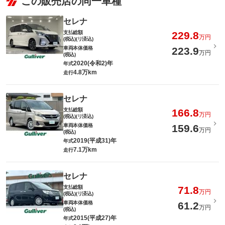
この販売店の同一車種
セレナ
支払総額
229.8
万円
(税込)(リ済込)
車両本体価格
223.9
万円
(税込)
2020(令和2)年
年式
4.8万km
走行
セレナ
支払総額
166.8
万円
(税込)(リ済込)
車両本体価格
159.6
万円
(税込)
2019(平成31)年
年式
7.1万km
走行
セレナ
支払総額
71.8
万円
(税込)(リ済込)
車両本体価格
61.2
万円
(税込)
2015(平成27)年
年式