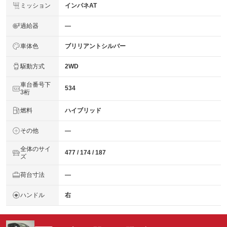
ミッション
インパネAT
過給器
―
車体色
ブリリアントシルバー
駆動方式
2WD
車台番号下
534
3桁
燃料
ハイブリッド
その他
―
全体のサイ
477 / 174 / 187
ズ
荷台寸法
―
ハンドル
右