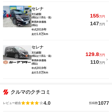
セレナ
支払総額
155
万円
(税込)(リ済込・追)
車両本体価格
147
万円
(税込)
2018年
年式
1.9万km
走行
セレナ
支払総額
129.8
万円
(税込)(リ済込・追)
車両本体価格
110
万円
(税込)
2019年
年式
3.0万km
走行
クルマのクチコミ
4.0
1077
レビュー総合
投稿数