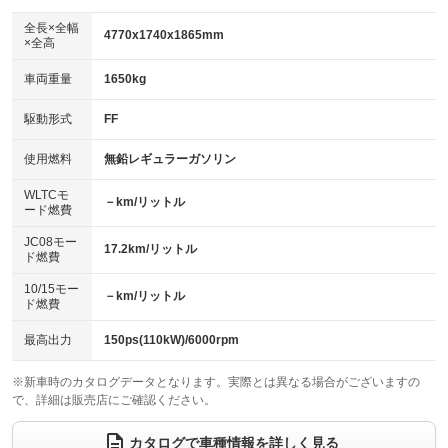
ダウンヒルアシストコントロール
アルミホイール：16インチ
：装備なし
：装備あり
全長×全幅
4770x1740x1865mm
×全高
パワーウィンドウ
盗難防止システム
革シート
ハーフレザーシート
：装備あり
：装備あり
：装備なし
：装備なし
車両重量
1650kg
アイドリングストップ
ドライブレコーダー
キーレス
LEDヘッドランプ
：装備あり
：装備なし
：装備あり
：装備あり
USB入力端子
Bluetooth接続
駆動形式
FF
HID(キセノンライト)
ポータブルナビ
：装備なし
：装備あり
：装備なし
：装備なし
100V電源
クリーンディーゼル
バックカメラ
ETC
使用燃料
無鉛レギュラーガソリン
：装備なし
：装備なし
：装備あり
：装備あり
センターデフロック
エアロ
スマートキー
：装備なし
WLTCモ
：装備なし
：装備あり
－km/リットル
ード燃費
レンタカーアップ
展示・試乗車
ローダウン
ランフラットタイヤ
：装備なし
：装備なし
：装備なし
：装備なし
JC08モー
17.2km/リットル
ド燃費
電動格納ミラー
パワーシート
3列シート
：装備あり
：装備なし
：装備あり
10/15モー
装備略号／用語解説
－km/リットル
ベンチシート
フルフラットシート
ド燃費
：装備なし
：装備なし
チップアップシート
オットマン
：装備なし
：装備なし
最高出力
150ps(110kW)/6000rpm
電動格納サードシート
シートヒーター
：装備なし
：装備なし
※新車時のカタログデータとなります。実際とは異なる場合がございますの
で、詳細は販売店にご確認ください。
ウォークスルー
後席モニター
：装備あり
：装備なし
電動リアゲート
フロントカメラ
カタログで車種情報を詳しく見る
：装備なし
：装備あり