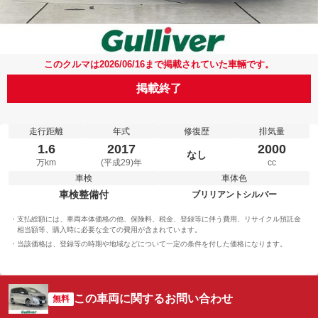
このクルマは2026/06/16まで掲載されていた車輛です。
掲載終了
走行距離
年式
修復歴
排気量
1.6
2017
2000
なし
万km
(平成29)年
cc
車検
車体色
車検整備付
ブリリアントシルバー
支払総額には、車両本体価格の他、保険料、税金、登録等に伴う費用、リサイクル預託金
相当額等、購入時に必要な全ての費用が含まれています。
当該価格は、登録等の時期や地域などについて一定の条件を付した価格になります。
この車両に関するお問い合わせ
無料