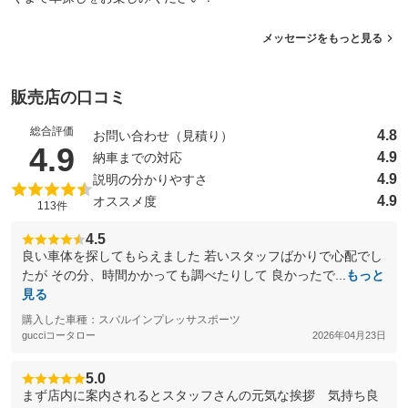
メッセージをもっと見る
販売店の口コミ
総合評価
4.8
お問い合わせ（見積り）
（5点満点中）
4.9
4.9
納車までの対応
4.9
説明の分かりやすさ
4.9
オススメ度
113件
4.5
良い車体を探してもらえました 若いスタッフばかりで心配でし
たが その分、時間かかっても調べたりして 良かったで...
もっと
見る
購入した車種：スバルインプレッサスポーツ
gucciコータロー
2026年04月23日
5.0
まず店内に案内されるとスタッフさんの元気な挨拶 気持ち良