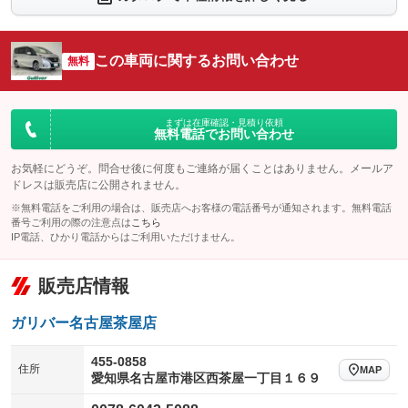
シートエアコン
全周囲カメラ
：装備なし
：装備あり
サイドカメラ
ルーフレール
この車両に関するお問い合わせ
：装備あり
無料
：装備なし
エアサスペンション
ヘッドライトウォッシャー
：装備なし
：装備なし
装備略号／用語解説
まずは在庫確認・見積り依頼
無料電話でお問い合わせ
お気軽にどうぞ。問合せ後に何度もご連絡が届くことはありません。メールア
ドレスは販売店に公開されません。
※無料電話をご利用の場合は、販売店へお客様の電話番号が通知されます。無料電話
番号ご利用の際の注意点は
こちら
IP電話、ひかり電話からはご利用いただけません。
販売店情報
ガリバー名古屋茶屋店
455-0858
住所
MAP
愛知県名古屋市港区西茶屋一丁目１６９