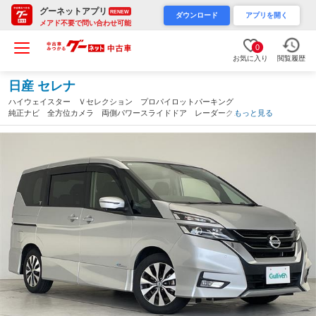
グーネットアプリ
RENEW
ダウンロード
アプリを開く
メアド不要で問い合わせ可能
0
お気に入り
閲覧履歴
日産 セレナ
ハイウェイスター Ｖセレクション プロパイロットパーキング
純正ナビ 全方位カメラ 両側パワースライドドア レーダークル
もっと見る
ーズコントロール バックカメラ インテリジェントミラー コー
ナーセンサー 純正アルミホイール ＬＥＤヘッドライト（愛知
県）