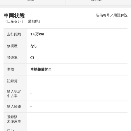
車両状態
装備略号／用語解説
（日産セレナ 愛知県）
走行距離
1.6万km
修復歴
なし
禁煙車
車検
車検整備付
?
記録簿
-
輸入認定
-
中古車
輸入経路
-
登録済
-
未使用車
ワン