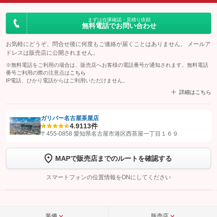
まずは在庫確認・見積り依頼
無料電話でお問い合わせ
お気軽にどうぞ。問合せ後に何度もご連絡が届くことはありません。 メールア
ドレスは販売店に公開されません。
※無料電話をご利用の場合は、販売店へお客様の電話番号が通知されます。無料電話
番号ご利用の際の注意点は
こちら
IP電話、ひかり電話からはご利用いただけません。
詳細はこちら
ガリバー名古屋茶屋店
4.9
113件
【STEP1】
認証画面でグーネットを友だち追加してから「許可する」ボタンを押
〒455-0858 愛知県名古屋市港区西茶屋一丁目１６９
します
MAPで販売店までのルートを確認する
【STEP2】
トーク画面で
ボタンをタップして問い合わせを
完了してください。
スマートフォンの位置情報をONにしてください
こちら
装備
販売店