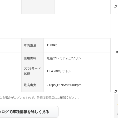
ク
（
車両重量
1580kg
使用燃料
無鉛プレミアムガソリン
JC08モード
12.4 km/リットル
燃費
最高出力
213ps(157kW)/6000rpm
ク
なる場合がございますので、詳細は販売店にご確認ください。
タログで車種情報を詳しく見る