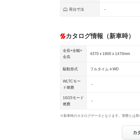
荷台寸法
－
カタログ情報（新車時）
全長×全幅×
4370 x 1800 x 1470mm
全高
駆動形式
フルタイム４WD
WLTCモー
－
ド燃費
10/15モード
－
燃費
※新車時のカタログデータとなります。実際とは異
カ