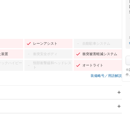
レーンアシスト
自動駐車システム
－
止装置
衝突安全ボディ
衝突被害軽減システム
－
チックハイビー
頸部衝撃緩和ヘッドレス
オートライト
－
ト
※
件
装備略号／用語解説
スライドドア
サンルーフ
－
－
Wエアコン
リフトアップ
－
－
TV：フルセグ
パワーステアリング
パワーウィンドウ