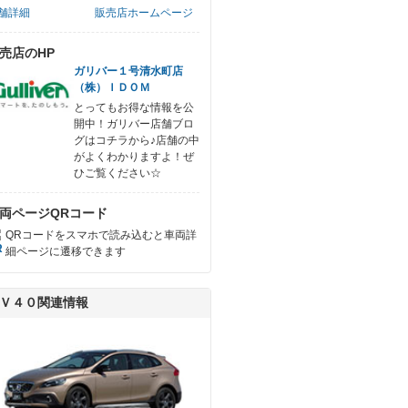
舗詳細
販売店ホームページ
売店のHP
ガリバー１号清水町店
（株）ＩＤＯＭ
とってもお得な情報を公
開中！ガリバー店舗ブロ
グはコチラから♪店舗の中
がよくわかりますよ！ぜ
ひご覧ください☆
両ページQRコード
QRコードをスマホで読み込むと車両詳
細ページに遷移できます
Ｖ４０関連情報