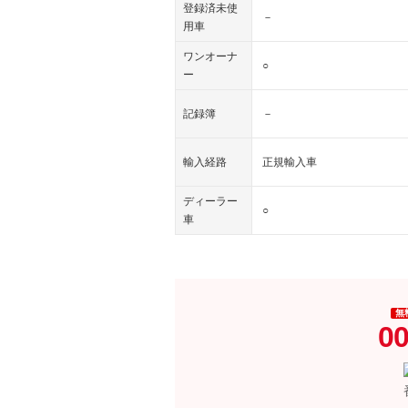
登録済未使
－
用車
ワンオーナ
○
ー
記録簿
－
輸入経路
正規輸入車
ディーラー
○
車
無
00