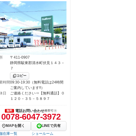
所
〒411-0907
静岡県駿東郡清水町伏見１４３－
７
コピー
業時間
09:30-19:30（無料電話は24時間
ご案内しています!!）
休日
ご連絡ください⇒【無料通話】０
１２０－３５－５８９７
電話お問い合わせ
無料
携帯可
0078-6047-3972
MAPを開く
LINEで共有
舗在庫一覧
ショールーム