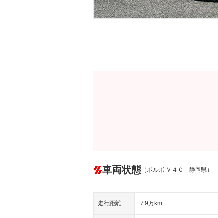
車両状態
（ボルボ Ｖ４０ 静岡県）
走行距離
7.9万km