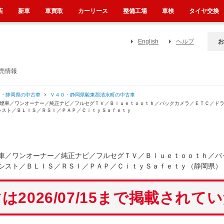
店
新車
車買取
カーリース
整備工場
車検
タイヤ交換
English
ヘルプ
お
売情報
０・静岡県の中古車
Ｖ４０・静岡県駿東郡清水町の中古車
禁煙車／ワンオーナー／純正ナビ／フルセグＴＶ／Ｂｌｕｅｔｏｏｔｈ／バックカメラ／ＥＴＣ／ド
シスト／ＢＬＩＳ／ＲＳＩ／ＰＡＰ／ＣｉｔｙＳａｆｅｔｙ
車／ワンオーナー／純正ナビ／フルセグＴＶ／Ｂｌｕｅｔｏｏｔｈ／バ
シスト／ＢＬＩＳ／ＲＳＩ／ＰＡＰ／ＣｉｔｙＳａｆｅｔｙ（静岡県）
は2026/07/15まで掲載されて