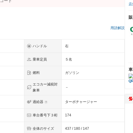
店
販
用語解説
ハンドル
右
乗車定員
５名
車
燃料
ガソリン
エコカー減税対
－
象車
過給器
ターボチャージャー
車台番号下３桁
174
全体のサイズ
437 / 180 / 147