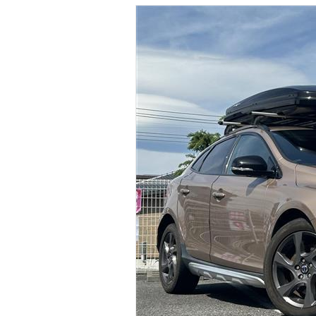
マガジン
車カタログ
自動車ローン
保険
レビュー
価格相場
教習所
用語集