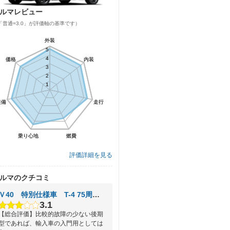
ルマレビュー
「普通=3.0」が評価軸の基準です）
外装
外装
5
5
4
4
価格
価格
内装
内装
3
3
2
2
1
1
装備
装備
走行
走行
乗り心地
乗り心地
燃費
燃費
評価詳細を見る
ルマのクチコミ
Ｖ40 特別仕様車 T-4 75周年アニバーサリー
3.1
【総合評価】比較的故障の少ない後期
型であれば、輸入車の入門用としては