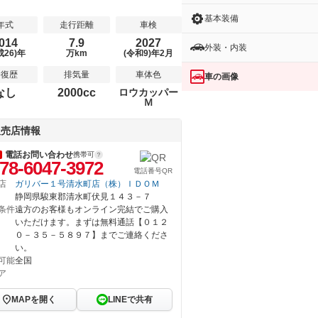
基本装備
年式
走行距離
車検
014
7.9
2027
外装・内装
成26)年
万km
(令和9)年2月
修復歴
排気量
車体色
車の画像
なし
2000cc
ロウカッパー
Ｍ
販売店情報
電話お問い合わせ
携帯可
78-6047-3972
電話番号QR
店
ガリバー１号清水町店（株）ＩＤＯＭ
静岡県駿東郡清水町伏見１４３－７
条件
遠方のお客様もオンライン完結でご購入
いただけます。まずは無料通話【０１２
０－３５－５８９７】までご連絡くださ
い。
可能
全国
ア
MAPを開く
LINEで共有