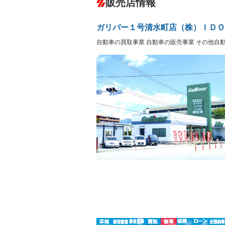
販売店情報
オーディオ：CDまたはCDチェンジャー
盗難防止システム
アイドリ
ヘッドライトウォッシャ
革シート
－
－
ガリバー１号清水町店（株）ＩＤＯ
ー
Bluetooth接続
100V電源
－
自動車の買取事業 自動車の販売事業 その他自
LEDヘッドランプ
HID(キ
－
レンタカーアップ
展示・試
－
－
ETC
エアロ
－
ランフラットタイヤ
パワーシ
－
フルフラットシート
チップア
－
－
シートヒーター
ウォーク
－
フロントカメラ
シートエ
－
－
ルーフレール
エアサス
－