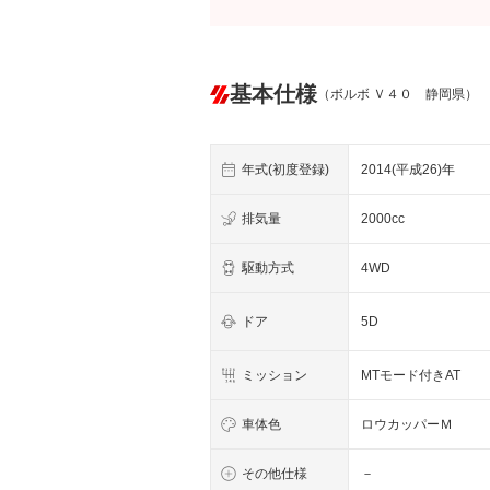
基本仕様
（ボルボ Ｖ４０ 静岡県）
年式(初度登録)
2014(平成26)年
排気量
2000cc
駆動方式
4WD
ドア
5D
ミッション
MTモード付きAT
車体色
ロウカッパーＭ
その他仕様
－