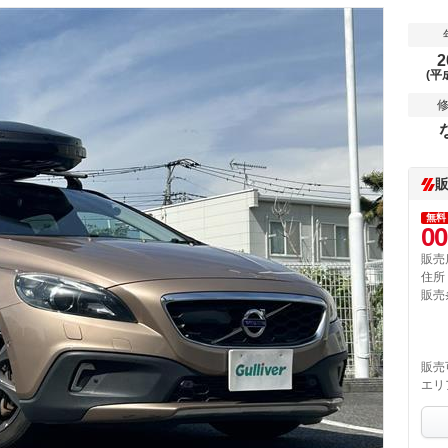
2
(平
無料
00
販売
住所
販売
販売
エリ