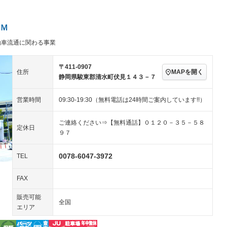
ビジュアル：-／DVD再
アルミホイール：17イ
生
ンチ
ングストップ
ドライブレコーダー
USB入力端子
－
ハーフレザーシート
キーレス
－
Ｍ
クリーンディーゼル
センターデフロック
－
－
動車流通に関わる事業
セノンライト)
ポータブルナビ
バックカメラ
－
乗車
電動格納ミラー
－
スマートキー
ローダウン
－
〒411-0907
MAPを開く
住所
装備略号／用語解説
静岡県駿東郡清水町伏見１４３－７
ート
3列シート
ベンチシート
－
－
営業時間
09:30-19:30（無料電話は24時間ご案内しています!!）
ップシート
オットマン
電動格納サードシート
－
－
スルー
後席モニター
電動リアゲート
－
－
ご連絡ください⇒【無料通話】０１２０－３５－５８
定休日
９７
アコン
全周囲カメラ
サイドカメラ
－
－
ペンション
0078-6047-3972
TEL
FAX
装備略号／用語解説
販売可能
全国
エリア