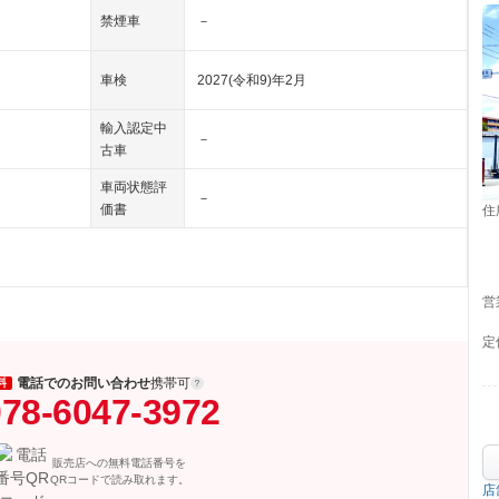
禁煙車
－
車検
2027(令和9)年2月
輸入認定中
－
古車
車両状態評
－
価書
住
営
定
電話でのお問い合わせ
携帯可
料
78-6047-3972
販売店への無料電話番号を
QRコードで読み取れます。
店