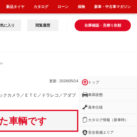
新品タイヤ
カタログ
ローン
保険
新車・中古車マガジン
気に入り
閲覧履歴
在庫確認・見積り依頼
ラレ
更新 : 2026/05/14
トップ
車両状態
ックカメラ／ＥＴＣ／ドラレコ／アダプ
基本仕様
いた車輌です
カタログ情報（新車時）
安全装備エリア