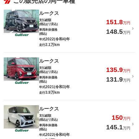
この販売店の同一車種
ルークス
支払総額
151.8
万円
(税込)(リ済込)
車両本体価格
148.5
万円
(税込)
2022(令和4)年
年式
2.1万km
走行
ルークス
支払総額
135.9
万円
(税込)(リ済込)
車両本体価格
131.9
万円
(税込)
2021(令和3)年
年式
3.9万km
走行
ルークス
支払総額
150
万円
(税込)(リ済込)
車両本体価格
145.1
万円
(税込)
2022(令和4)年
年式