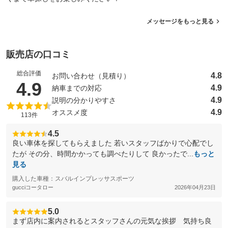
メッセージをもっと見る
販売店の口コミ
総合評価
4.8
お問い合わせ（見積り）
（5点満点中）
4.9
4.9
納車までの対応
4.9
説明の分かりやすさ
4.9
オススメ度
113件
4.5
良い車体を探してもらえました 若いスタッフばかりで心配でし
たが その分、時間かかっても調べたりして 良かったで...
もっと
見る
購入した車種：スバルインプレッサスポーツ
gucciコータロー
2026年04月23日
5.0
まず店内に案内されるとスタッフさんの元気な挨拶 気持ち良