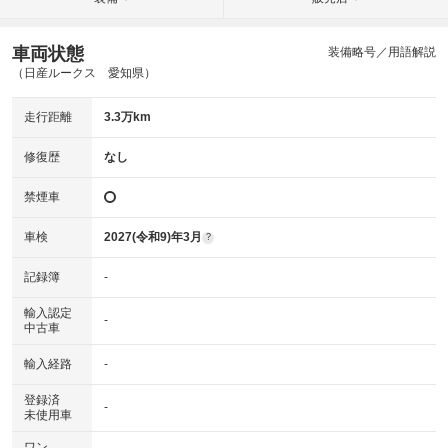
車両状態
装備略号／用語解説
（日産ルークス 愛知県）
走行距離
3.3万km
修復歴
なし
禁煙車
車検
2027(令和9)年3月
?
記録簿
-
輸入認定
-
中古車
輸入経路
-
登録済
-
未使用車
ワン