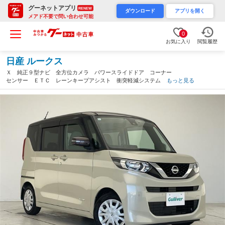
グーネットアプリ
RENEW
ダウンロード
アプリを開く
メアド不要で問い合わせ可能
0
お気に入り
閲覧履歴
日産 ルークス
Ｘ 純正９型ナビ 全方位カメラ パワースライドドア コーナー
センサー ＥＴＣ レーンキープアシスト 衝突軽減システム フ
もっと見る
ルセグ ＣＤ ＤＶＤ Ｂｌｕｅｔｏｏｔｈ ステアリングスイッ
チ スマートキー（愛知県）