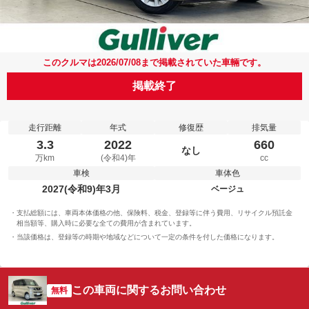
このクルマは2026/07/08まで掲載されていた車輛です。
掲載終了
走行距離
年式
修復歴
排気量
3.3
2022
660
なし
万km
(令和4)年
cc
車検
車体色
2027(令和9)年3月
ベージュ
支払総額には、車両本体価格の他、保険料、税金、登録等に伴う費用、リサイクル預託金
相当額等、購入時に必要な全ての費用が含まれています。
当該価格は、登録等の時期や地域などについて一定の条件を付した価格になります。
この車両に関するお問い合わせ
無料