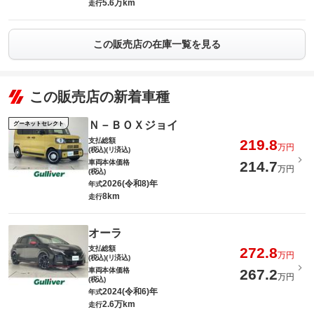
5.6万km
走行
この販売店の在庫一覧を見る
この販売店の新着車種
Ｎ－ＢＯＸジョイ
グーネットセレクト
支払総額
219.8
万円
(税込)(リ済込)
車両本体価格
214.7
万円
(税込)
2026(令和8)年
年式
8km
走行
オーラ
支払総額
272.8
万円
(税込)(リ済込)
車両本体価格
267.2
万円
(税込)
2024(令和6)年
年式
2.6万km
走行