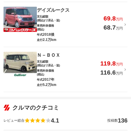
デイズルークス
支払総額
69.8
万円
(税込)(リ済込・追)
車両本体価格
68.7
万円
(税込)
2018後
年式
2.1万km
走行
Ｎ－ＢＯＸ
支払総額
119.8
万円
(税込)(リ済込・追)
車両本体価格
116.6
万円
(税込)
2017年
年式
5.2万km
走行
クルマのクチコミ
4.1
136
レビュー総合
投稿数