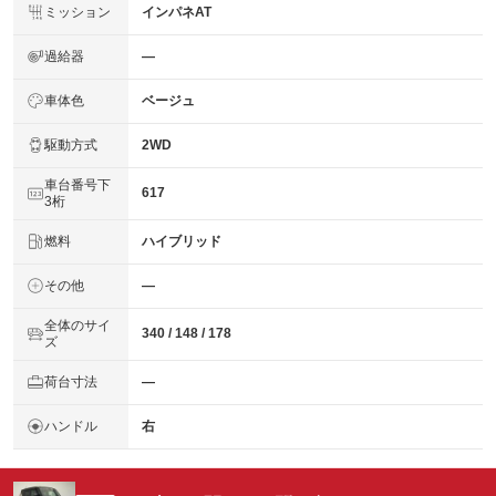
ミッション
インパネAT
過給器
―
車体色
ベージュ
駆動方式
2WD
車台番号下
617
3桁
燃料
ハイブリッド
その他
―
全体のサイ
340 / 148 / 178
ズ
荷台寸法
―
ハンドル
右