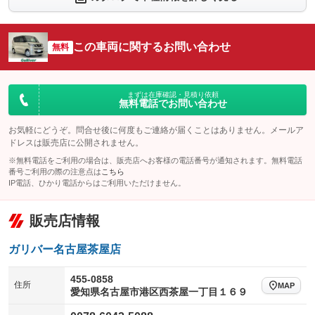
シートエアコン
全周囲カメラ
：装備なし
：装備あり
サイドカメラ
ルーフレール
この車両に関するお問い合わせ
：装備あり
無料
：装備なし
エアサスペンション
ヘッドライトウォッシャー
：装備なし
：装備なし
装備略号／用語解説
まずは在庫確認・見積り依頼
無料電話でお問い合わせ
お気軽にどうぞ。問合せ後に何度もご連絡が届くことはありません。メールア
ドレスは販売店に公開されません。
※無料電話をご利用の場合は、販売店へお客様の電話番号が通知されます。無料電話
番号ご利用の際の注意点は
こちら
IP電話、ひかり電話からはご利用いただけません。
販売店情報
ガリバー名古屋茶屋店
455-0858
住所
MAP
愛知県名古屋市港区西茶屋一丁目１６９