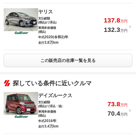
ヤリス
支払総額
137.8
万円
(税込)(リ済込)
車両本体価格
132.3
万円
(税込)
2020(令和2)年
年式
3.8万km
走行
この販売店の在庫一覧を見る
探している条件に近いクルマ
デイズルークス
支払総額
73.8
万円
(税込)(リ済込・追)
車両本体価格
70.4
万円
(税込)
2016年
年式
3.4万km
走行