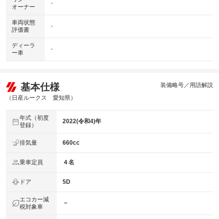
-
オーナー
車両状態
-
評価書
ディーラ
-
ー車
基本仕様
装備略号／用語解説
（日産ルークス 愛知県）
年式（初度
2022(令和4)年
登録）
排気量
660cc
乗車定員
４名
ドア
5D
エコカー減
－
税対象車