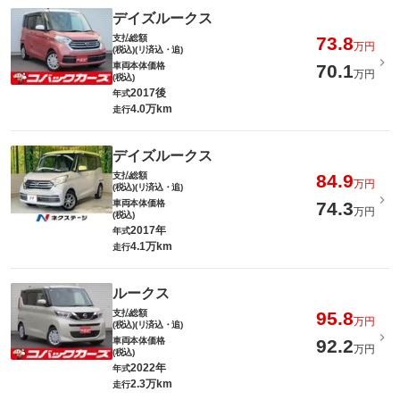
デイズルークス
支払総額
73.8
万円
(税込)(リ済込・追)
車両本体価格
70.1
万円
(税込)
2017後
年式
4.0万km
走行
デイズルークス
支払総額
84.9
万円
(税込)(リ済込・追)
車両本体価格
74.3
万円
(税込)
2017年
年式
4.1万km
走行
ルークス
支払総額
95.8
万円
(税込)(リ済込・追)
車両本体価格
92.2
万円
(税込)
2022年
年式
2.3万km
走行