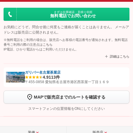
まずは在庫確認・見積り依頼
無料電話でお問い合わせ
お気軽にどうぞ。問合せ後に何度もご連絡が届くことはありません。 メールア
ドレスは販売店に公開されません。
※無料電話をご利用の場合は、販売店へお客様の電話番号が通知されます。無料電話
番号ご利用の際の注意点は
こちら
IP電話、ひかり電話からはご利用いただけません。
詳細はこちら
ガリバー名古屋茶屋店
4.9
113件
【STEP1】
認証画面でグーネットを友だち追加してから「許可する」ボタンを押
〒455-0858 愛知県名古屋市港区西茶屋一丁目１６９
します
MAPで販売店までのルートを確認する
【STEP2】
トーク画面で
ボタンをタップして問い合わせを
完了してください。
スマートフォンの位置情報をONにしてください
こちら
装備
販売店