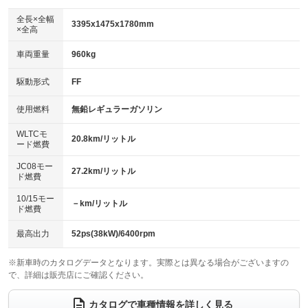
ダウンヒルアシストコントロール
アルミホイール
：装備なし
：装備なし
全長×全幅
3395x1475x1780mm
×全高
パワーウィンドウ
盗難防止システム
革シート
ハーフレザーシート
：装備あり
：装備あり
：装備なし
：装備なし
車両重量
960kg
アイドリングストップ
ドライブレコーダー
キーレス
LEDヘッドランプ
：装備あり
：装備あり
：装備あり
：装備なし
USB入力端子
Bluetooth接続
駆動形式
FF
HID(キセノンライト)
ポータブルナビ
：装備あり
：装備あり
：装備なし
：装備なし
100V電源
クリーンディーゼル
バックカメラ
ETC
使用燃料
無鉛レギュラーガソリン
：装備なし
：装備なし
：装備あり
：装備あり
センターデフロック
エアロ
スマートキー
：装備なし
WLTCモ
：装備なし
：装備あり
20.8km/リットル
ード燃費
レンタカーアップ
展示・試乗車
ローダウン
ランフラットタイヤ
：装備なし
：装備なし
：装備なし
：装備なし
JC08モー
27.2km/リットル
ド燃費
電動格納ミラー
パワーシート
3列シート
：装備あり
：装備なし
：装備なし
10/15モー
装備略号／用語解説
－km/リットル
ベンチシート
フルフラットシート
ド燃費
：装備あり
：装備なし
チップアップシート
オットマン
：装備なし
：装備なし
最高出力
52ps(38kW)/6400rpm
電動格納サードシート
シートヒーター
：装備なし
：装備なし
※新車時のカタログデータとなります。実際とは異なる場合がございますの
で、詳細は販売店にご確認ください。
ウォークスルー
後席モニター
：装備なし
：装備なし
電動リアゲート
フロントカメラ
カタログで車種情報を詳しく見る
：装備なし
：装備あり