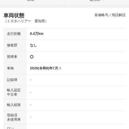
車両状態
装備略号／用語解説
（トヨタハリアー 愛知県）
走行距離
8.4万km
修復歴
なし
禁煙車
車検
2026(令和8)年7月
?
記録簿
-
輸入認定
-
中古車
輸入経路
-
登録済
-
未使用車
ワン