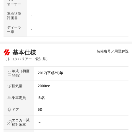
-
オーナー
車両状態
-
評価書
ディーラ
-
ー車
基本仕様
装備略号／用語解説
（トヨタハリアー 愛知県）
年式（初度
2017(平成29)年
登録）
排気量
2000cc
乗車定員
５名
ドア
5D
エコカー減
－
税対象車