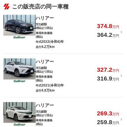
この販売店の同一車種
ハリアー
支払総額
374.8
万円
(税込)(リ済込)
車両本体価格
364.2
万円
(税込)
2022(令和4)年
年式
4.2万km
走行
ハリアー
支払総額
327.2
万円
(税込)(リ済込)
車両本体価格
316.9
万円
(税込)
2021(令和3)年
年式
4.9万km
走行
ハリアー
支払総額
269.3
万円
(税込)(リ済込)
車両本体価格
259.8
万円
(税込)