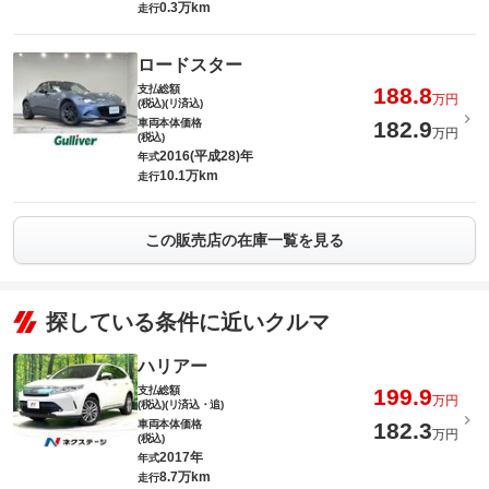
0.3万km
走行
ロードスター
支払総額
188.8
万円
(税込)(リ済込)
車両本体価格
182.9
万円
(税込)
2016(平成28)年
年式
10.1万km
走行
この販売店の在庫一覧を見る
探している条件に近いクルマ
ハリアー
支払総額
199.9
万円
(税込)(リ済込・追)
車両本体価格
182.3
万円
(税込)
2017年
年式
8.7万km
走行