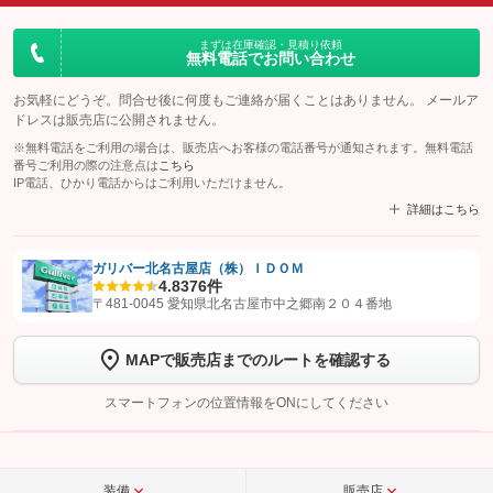
まずは在庫確認・見積り依頼
無料電話でお問い合わせ
お気軽にどうぞ。問合せ後に何度もご連絡が届くことはありません。 メールア
ドレスは販売店に公開されません。
※無料電話をご利用の場合は、販売店へお客様の電話番号が通知されます。無料電話
番号ご利用の際の注意点は
こちら
IP電話、ひかり電話からはご利用いただけません。
詳細はこちら
ガリバー北名古屋店（株）ＩＤＯＭ
4.8
376件
【STEP1】
認証画面でグーネットを友だち追加してから「許可する」ボタンを押
〒481-0045 愛知県北名古屋市中之郷南２０４番地
します
MAPで販売店までのルートを確認する
【STEP2】
トーク画面で
ボタンをタップして問い合わせを
完了してください。
スマートフォンの位置情報をONにしてください
こちら
装備
販売店