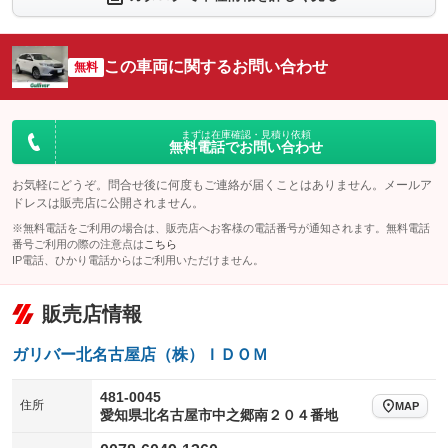
シートエアコン
全周囲カメラ
：装備なし
：装備なし
サイドカメラ
ルーフレール
この車両に関するお問い合わせ
：装備なし
無料
：装備なし
エアサスペンション
ヘッドライトウォッシャー
：装備なし
：装備なし
装備略号／用語解説
まずは在庫確認・見積り依頼
無料電話でお問い合わせ
お気軽にどうぞ。問合せ後に何度もご連絡が届くことはありません。メールア
ドレスは販売店に公開されません。
※無料電話をご利用の場合は、販売店へお客様の電話番号が通知されます。無料電話
番号ご利用の際の注意点は
こちら
IP電話、ひかり電話からはご利用いただけません。
販売店情報
ガリバー北名古屋店（株）ＩＤＯＭ
481-0045
住所
MAP
愛知県北名古屋市中之郷南２０４番地