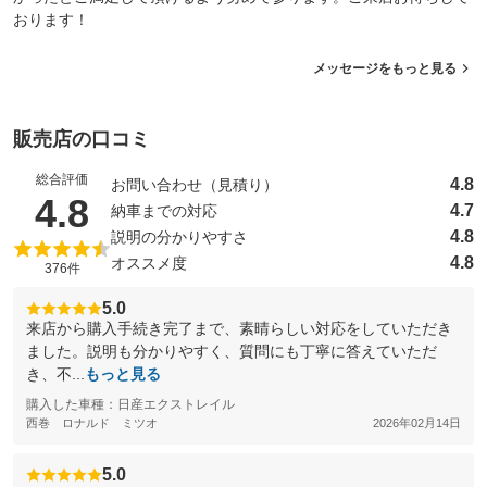
おります！
メッセージをもっと見る
販売店の口コミ
総合評価
4.8
お問い合わせ（見積り）
（5点満点中）
4.8
4.7
納車までの対応
4.8
説明の分かりやすさ
4.8
オススメ度
376件
5.0
来店から購入手続き完了まで、素晴らしい対応をしていただき
ました。説明も分かりやすく、質問にも丁寧に答えていただ
き、不...
もっと見る
購入した車種：日産エクストレイル
西巻 ロナルド ミツオ
2026年02月14日
5.0