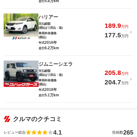
5.8万km
走行
ハリアー
支払総額
189.9
万円
(税込)(リ済込・追)
車両本体価格
177.5
万円
(税込)
2016年
年式
6.2万km
走行
ジムニーシエラ
支払総額
205.8
万円
(税込)(リ済込・追)
車両本体価格
204.7
万円
(税込)
2018年
年式
5.1万km
走行
クルマのクチコミ
4.1
265
レビュー総合
投稿数