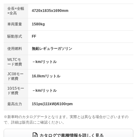
ダウンヒルアシストコントロール
アルミホイール：18インチ
：装備なし
：装備あり
全長×全幅
4720x1835x1690mm
×全高
パワーウィンドウ
盗難防止システム
革シート
ハーフレザーシート
：装備あり
：装備あり
：装備なし
：装備あり
車両重量
1580kg
アイドリングストップ
ドライブレコーダー
キーレス
LEDヘッドランプ
：装備あり
：装備なし
：装備あり
：装備あり
USB入力端子
Bluetooth接続
駆動形式
FF
HID(キセノンライト)
ポータブルナビ
：装備なし
：装備あり
：装備なし
：装備なし
100V電源
クリーンディーゼル
バックカメラ
ETC
使用燃料
無鉛レギュラーガソリン
：装備なし
：装備なし
：装備あり
：装備なし
センターデフロック
エアロ
スマートキー
：装備なし
WLTCモ
：装備なし
：装備あり
－km/リットル
ード燃費
レンタカーアップ
展示・試乗車
ローダウン
ランフラットタイヤ
：装備なし
：装備なし
：装備なし
：装備なし
JC08モー
16.0km/リットル
ド燃費
電動格納ミラー
パワーシート
3列シート
：装備あり
：装備あり
：装備なし
10/15モー
装備略号／用語解説
－km/リットル
ベンチシート
フルフラットシート
ド燃費
：装備なし
：装備なし
チップアップシート
オットマン
：装備なし
：装備なし
最高出力
151ps(111kW)/6100rpm
電動格納サードシート
シートヒーター
：装備なし
：装備なし
※新車時のカタログデータとなります。実際とは異なる場合がございますの
で、詳細は販売店にご確認ください。
ウォークスルー
後席モニター
：装備なし
：装備なし
電動リアゲート
フロントカメラ
カタログで車種情報を詳しく見る
：装備あり
：装備なし