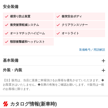
安全装備
横滑り防止装置
衝突安全ボディ
：装備あり
：装備あり
衝突被害軽減システム
クリアランスソナー
：装備あり
：装備あり
オートマチックハイビーム
オートライト
：装備あり
：装備あり
頸部衝撃緩和ヘッドレスト
：装備あり
装備略号／用語解説
基本装備
エアバッグ：運転席/助手席/サイド
外装・内装
：装備あり
スライドドア
カーナビ：SDナビ
：装備なし
：装備あり
【注】販売は、当店に直接ご来場頂けるお客様を優先させていただきます。◆
お取置きはいたしません。◆在庫の有無をご確認お願いします。※販売は一般
サンルーフ
ABS
TV：フルセグ
：装備あり
：装備あり
：装備あり
のお客様に限ります。
エアコン
Wエアコン
オーディオ：CDまたはCDチェンジャー／ミュージックサーバー
：装備あり
：装備なし
：装備あり
リフトアップ
パワーステアリング
カタログ情報(新車時)
ビジュアル：-／DVD再生
：装備なし
：装備あり
：装備あり