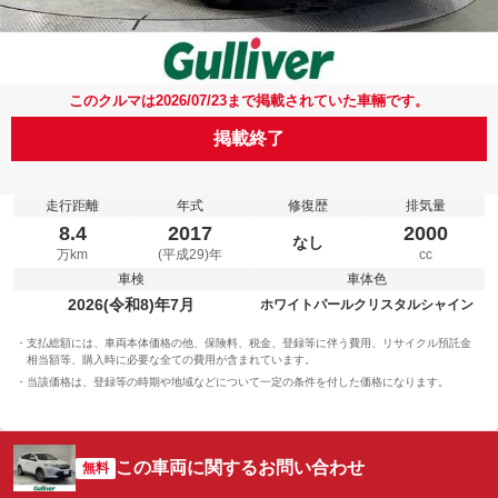
このクルマは2026/07/23まで掲載されていた車輛です。
掲載終了
走行距離
年式
修復歴
排気量
8.4
2017
2000
なし
万km
(平成29)年
cc
車検
車体色
2026(令和8)年7月
ホワイトパールクリスタルシャイン
支払総額には、車両本体価格の他、保険料、税金、登録等に伴う費用、リサイクル預託金
相当額等、購入時に必要な全ての費用が含まれています。
当該価格は、登録等の時期や地域などについて一定の条件を付した価格になります。
この車両に関するお問い合わせ
無料