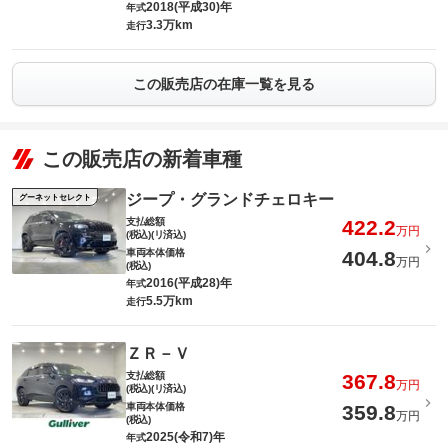
2018(平成30)年
年式
3.3万km
走行
この販売店の在庫一覧を見る
この販売店の新着車種
ジープ・グランドチェロキー
グーネットセレクト
支払総額
422.2
万円
(税込)(リ済込)
車両本体価格
404.8
万円
(税込)
2016(平成28)年
年式
5.5万km
走行
ＺＲ－Ｖ
支払総額
367.8
万円
(税込)(リ済込)
車両本体価格
359.8
万円
(税込)
2025(令和7)年
年式