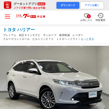
グーネットアプリ
RENEW
ダウンロード
アプリを開く
メアド不要で問い合わせ可能
0
お気に入り
閲覧履歴
トヨタ ハリアー
プレミアム 純正９インチナビ サンルーフ 衝突軽減 レーダー
クルーズコントロール ビルトインＥＴＣ ＬＥＤヘッドライト
もっと見る
バックカメラ パワーシート 電動リアゲート フルセグＴＶ Ｂ
ｌｕｅｔｏｏｔｈ レーンアシスト（愛知県）