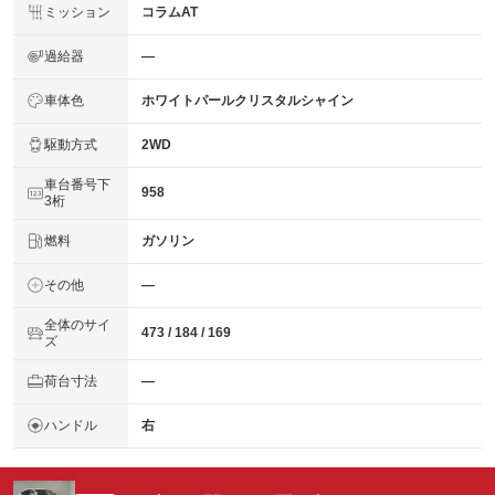
ミッション
コラムAT
過給器
―
車体色
ホワイトパールクリスタルシャイン
駆動方式
2WD
車台番号下
958
3桁
燃料
ガソリン
その他
―
全体のサイ
473 / 184 / 169
ズ
荷台寸法
―
ハンドル
右