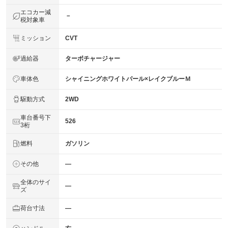
エコカー減
－
税対象車
ミッション
CVT
過給器
ターボチャージャー
車体色
シャイニングホワイトパール×レイクブルーＭ
駆動方式
2WD
車台番号下
526
3桁
燃料
ガソリン
その他
―
全体のサイ
―
ズ
荷台寸法
―