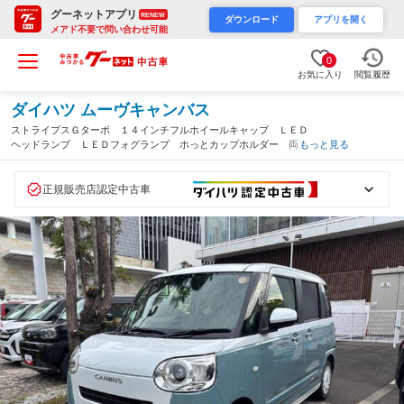
グーネットアプリ
RENEW
ダウンロード
アプリを開く
メアド不要で問い合わせ可能
0
お気に入り
閲覧履歴
ダイハツ ムーヴキャンバス
ストライプスＧターボ １４インチフルホイールキャップ ＬＥＤ
ヘッドランプ ＬＥＤフォグランプ ホっとカップホルダー 両側
もっと見る
パワースライドドア キーフリーシステム プッシュボタンスター
ト ＵＶカットガラス（静岡県）
正規販売店認定中古車