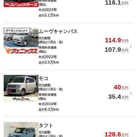
車両本体価格
116.1
万円
(税込)
2023年
年式
2.1万km
走行
ムーヴキャンバス
グーネットセレクト
支払総額
114.9
万円
(税込)(リ済込・追)
車両本体価格
107.9
万円
(税込)
2022年
年式
2.5万km
走行
モコ
支払総額
40
万円
(税込)(リ済込・追)
車両本体価格
35.4
万円
(税込)
2016年
年式
9.3万km
走行
タフト
支払総額
128.6
万円
(税込)(リ済込・追)