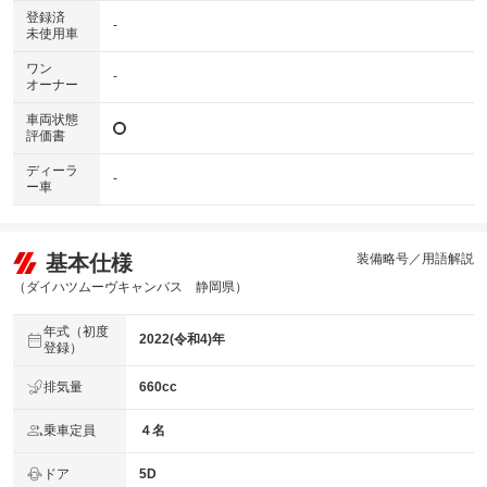
登録済
-
未使用車
ワン
-
オーナー
車両状態
評価書
ディーラ
-
ー車
基本仕様
装備略号／用語解説
（ダイハツムーヴキャンバス 静岡県）
年式（初度
2022(令和4)年
登録）
排気量
660cc
乗車定員
４名
ドア
5D