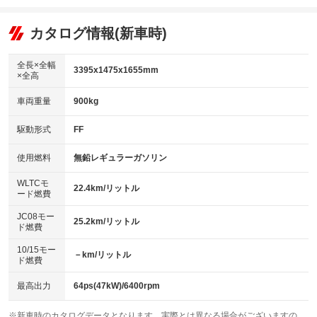
エアコン
Wエアコン
オーディオ
：装備あり
：装備なし
：装備なし
リフトアップ
パワーステアリング
カタログ情報(新車時)
ビジュアル
：装備なし
：装備あり
：装備なし
ダウンヒルアシストコントロール
アルミホイール
：装備なし
：装備なし
全長×全幅
3395x1475x1655mm
×全高
パワーウィンドウ
盗難防止システム
革シート
ハーフレザーシート
：装備あり
：装備なし
：装備なし
：装備なし
車両重量
900kg
アイドリングストップ
ドライブレコーダー
キーレス
LEDヘッドランプ
：装備なし
：装備なし
：装備あり
：装備なし
USB入力端子
Bluetooth接続
駆動形式
FF
HID(キセノンライト)
ポータブルナビ
：装備なし
：装備なし
：装備なし
：装備なし
100V電源
クリーンディーゼル
バックカメラ
ETC
使用燃料
無鉛レギュラーガソリン
：装備なし
：装備なし
：装備なし
：装備なし
センターデフロック
エアロ
スマートキー
：装備なし
WLTCモ
：装備なし
：装備あり
22.4km/リットル
ード燃費
レンタカーアップ
展示・試乗車
ローダウン
ランフラットタイヤ
：装備なし
：装備なし
：装備なし
：装備なし
JC08モー
25.2km/リットル
ド燃費
電動格納ミラー
パワーシート
3列シート
：装備なし
：装備なし
：装備なし
10/15モー
装備略号／用語解説
－km/リットル
ベンチシート
フルフラットシート
ド燃費
：装備なし
：装備なし
チップアップシート
オットマン
：装備なし
：装備なし
最高出力
64ps(47kW)/6400rpm
電動格納サードシート
シートヒーター
：装備なし
：装備なし
※新車時のカタログデータとなります。実際とは異なる場合がございますの