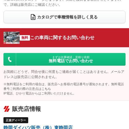
で、詳細は販売店にご確認ください。
ウォークスルー
後席モニター
：装備なし
：装備なし
電動リアゲート
フロントカメラ
カタログで車種情報を詳しく見る
：装備なし
：装備なし
シートエアコン
全周囲カメラ
：装備なし
：装備なし
サイドカメラ
ルーフレール
この車両に関するお問い合わせ
：装備なし
無料
：装備なし
エアサスペンション
ヘッドライトウォッシャー
：装備なし
：装備なし
装備略号／用語解説
まずは在庫確認・見積り依頼
無料電話でお問い合わせ
お気軽にどうぞ。問合せ後に何度もご連絡が届くことはありません。メールア
ドレスは販売店に公開されません。
※無料電話をご利用の場合は、販売店へお客様の電話番号が通知されます。無料電話
番号ご利用の際の注意点は
こちら
IP電話、ひかり電話からはご利用いただけません。
販売店情報
正規ディーラー
静岡ダイハツ販売（株）東静岡店