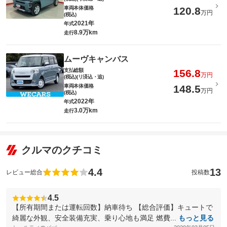
車両本体価格
120.8
万円
(税込)
2021年
年式
8.9万km
走行
ムーヴキャンバス
支払総額
156.8
万円
(税込)(リ済込・追)
車両本体価格
148.5
万円
(税込)
2022年
年式
3.0万km
走行
クルマのクチコミ
4.4
13
レビュー総合
投稿数
4.5
【所有期間または運転回数】納車待ち 【総合評価】キュートで
綺麗な外観、安全装備充実、乗り心地も満足 燃費...
もっと見る