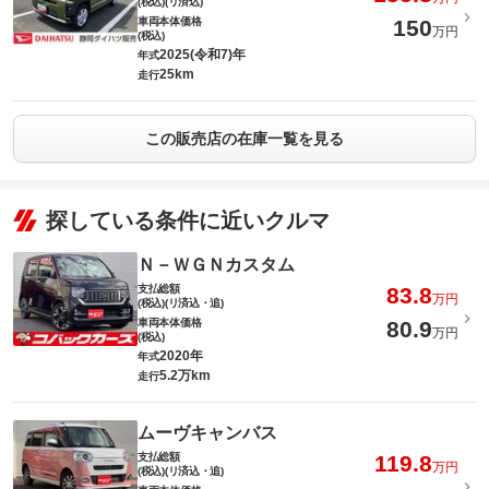
(税込)(リ済込)
車両本体価格
150
万円
(税込)
2025(令和7)年
年式
25km
走行
この販売店の在庫一覧を見る
探している条件に近いクルマ
Ｎ－ＷＧＮカスタム
支払総額
83.8
万円
(税込)(リ済込・追)
車両本体価格
80.9
万円
(税込)
2020年
年式
5.2万km
走行
ムーヴキャンバス
支払総額
119.8
万円
(税込)(リ済込・追)