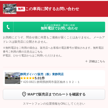
この車両に関するお問い合わせ
無料
まずは在庫確認・見積り依頼
無料電話でお問い合わせ
お気軽にどうぞ。問合せ後に何度もご連絡が届くことはありません。 メールア
ドレスは販売店に公開されません。
※無料電話をご利用の場合は、販売店へお客様の電話番号が通知されます。無料電話
番号ご利用の際の注意点は
こちら
IP電話、ひかり電話からはご利用いただけません。
詳細はこちら
静岡ダイハツ販売（株）東静岡店
5.0
1件
【STEP1】
認証画面でグーネットを友だち追加してから「許可する」ボタンを押
〒420-0821 静岡県静岡市葵区柚木１９２－１
します
MAPで販売店までのルートを確認する
【STEP2】
トーク画面で
ボタンをタップして問い合わせを
完了してください。
スマートフォンの位置情報をONにしてください