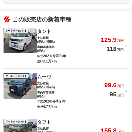
この販売店の新着車種
タント
グーネットセレクト
支払総額
125.9
万円
(税込)(リ済込)
車両本体価格
118
万円
(税込)
2021(令和3)年
年式
2.1万km
走行
ムーヴ
グーネットセレクト
支払総額
99.6
万円
(税込)(リ済込)
車両本体価格
95
万円
(税込)
2020(令和2)年
年式
4.7万km
走行
タフト
グーネットセレクト
支払総額
155.8
万円