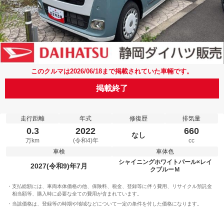
このクルマは2026/06/18まで掲載されていた車輛です。
掲載終了
走行距離
年式
修復歴
排気量
0.3
2022
660
なし
万km
(令和4)年
cc
車検
車体色
シャイニングホワイトパール×レイ
2027(令和9)年7月
クブルーＭ
支払総額には、車両本体価格の他、保険料、税金、登録等に伴う費用、リサイクル預託金
相当額等、購入時に必要な全ての費用が含まれています。
当該価格は、登録等の時期や地域などについて一定の条件を付した価格になります。