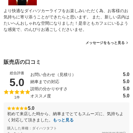
より快適なダイハツカーライフをお楽しみいただく為、お客様のお
気持ちに寄り添うことができたらと思います。 また、新しい店内は
たいへんおしゃれな空間になりました！是非ともカフェにいるよう
な感覚で、のんびりお過ごしくださいませ。
メッセージをもっと見る
販売店の口コミ
総合評価
5.0
お問い合わせ（見積り）
（5点満点中）
5.0
5.0
納車までの対応
5.0
説明の分かりやすさ
5.0
オススメ度
1件
5.0
初めて来店した時から、納車までとてもスムーズに、気持ちよ
く対応して頂きました。
もっと見る
購入した車種：ダイハツタフト