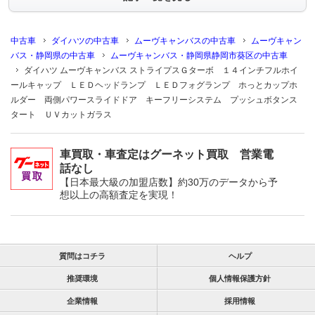
中古車
ダイハツの中古車
ムーヴキャンバスの中古車
ムーヴキャン
バス・静岡県の中古車
ムーヴキャンバス・静岡県静岡市葵区の中古車
ダイハツ ムーヴキャンバス ストライプスＧターボ １４インチフルホイ
ールキャップ ＬＥＤヘッドランプ ＬＥＤフォグランプ ホっとカップホ
ルダー 両側パワースライドドア キーフリーシステム プッシュボタンス
タート ＵＶカットガラス
車買取・車査定はグーネット買取 営業電
話なし
【日本最大級の加盟店数】約30万のデータから予
想以上の高額査定を実現！
質問はコチラ
ヘルプ
推奨環境
個人情報保護方針
企業情報
採用情報