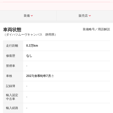
こちら
装備
販売店
車両状態
装備略号／用語解説
（ダイハツムーヴキャンバス 静岡県）
走行距離
0.3万km
修復歴
なし
禁煙車
-
車検
2027(令和9)年7月
?
記録簿
-
輸入認定
-
中古車
輸入経路
-