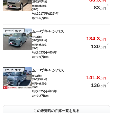
万円
(税込)(リ済込)
車両本体価格
83
万円
(税込)
2017(平成29)年
年式
6.6万km
走行
ムーヴキャンバス
グーネットセレクト
支払総額
134.3
万円
(税込)(リ済込)
車両本体価格
130
万円
(税込)
2023(令和5)年
年式
0.9万km
走行
ムーヴキャンバス
グーネットセレクト
支払総額
141.8
万円
(税込)(リ済込)
車両本体価格
136
万円
(税込)
2025(令和7)年
年式
0.2万km
走行
この販売店の在庫一覧を見る