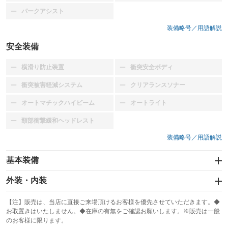
パークアシスト
：装備なし
装備略号／用語解説
安全装備
横滑り防止装置
衝突安全ボディ
：装備なし
：装備なし
衝突被害軽減システム
クリアランスソナー
：装備なし
：装備なし
オートマチックハイビーム
オートライト
：装備なし
：装備なし
頸部衝撃緩和ヘッドレスト
：装備なし
装備略号／用語解説
基本装備
エアバッグ：運転席
外装・内装
：装備あり
スライドドア：両面電動
カーナビ
：装備あり
：装備なし
【注】販売は、当店に直接ご来場頂けるお客様を優先させていただきます。◆
お取置きはいたしません。◆在庫の有無をご確認お願いします。※販売は一般
サンルーフ
ABS
TV
：装備なし
：装備あり
：装備なし
のお客様に限ります。