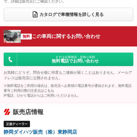
で、詳細は販売店にご確認ください。
ウォークスルー
後席モニター
：装備なし
：装備なし
電動リアゲート
フロントカメラ
カタログで車種情報を詳しく見る
：装備なし
：装備なし
シートエアコン
全周囲カメラ
：装備なし
：装備なし
サイドカメラ
ルーフレール
この車両に関するお問い合わせ
：装備なし
無料
：装備なし
エアサスペンション
ヘッドライトウォッシャー
：装備なし
：装備なし
装備略号／用語解説
まずは在庫確認・見積り依頼
無料電話でお問い合わせ
お気軽にどうぞ。問合せ後に何度もご連絡が届くことはありません。メールア
ドレスは販売店に公開されません。
※無料電話をご利用の場合は、販売店へお客様の電話番号が通知されます。無料電話
番号ご利用の際の注意点は
こちら
IP電話、ひかり電話からはご利用いただけません。
販売店情報
正規ディーラー
静岡ダイハツ販売（株）東静岡店