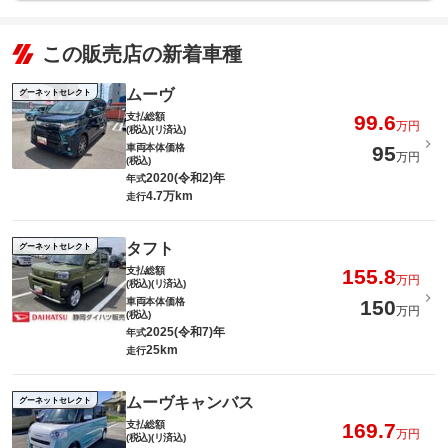
この販売店の新着車種
ムーヴ
グーネットセレクト
支払総額
99.6
万円
(税込)(リ済込)
車両本体価格
95
万円
(税込)
2020(令和2)年
年式
4.7万km
走行
タフト
グーネットセレクト
支払総額
155.8
万円
(税込)(リ済込)
車両本体価格
150
万円
(税込)
2025(令和7)年
年式
25km
走行
ムーヴキャンバス
グーネットセレクト
支払総額
169.7
万円
(税込)(リ済込)