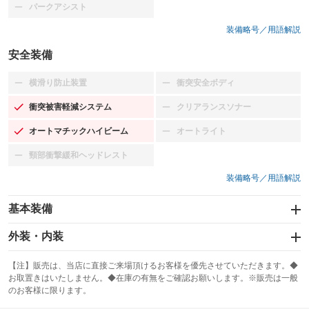
パークアシスト
：装備なし
装備略号／用語解説
安全装備
横滑り防止装置
衝突安全ボディ
：装備なし
：装備なし
衝突被害軽減システム
クリアランスソナー
：装備あり
：装備なし
オートマチックハイビーム
オートライト
：装備あり
：装備なし
頸部衝撃緩和ヘッドレスト
：装備なし
装備略号／用語解説
基本装備
エアバッグ：運転席
外装・内装
：装備あり
スライドドア：両面電動
カーナビ：TV&ナビ
：装備あり
：装備あり
【注】販売は、当店に直接ご来場頂けるお客様を優先させていただきます。◆
お取置きはいたしません。◆在庫の有無をご確認お願いします。※販売は一般
サンルーフ
ABS
TV：TV
：装備なし
：装備あり
：装備あり
のお客様に限ります。
エアコン
Wエアコン