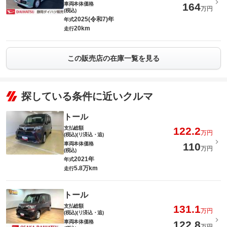
車両本体価格
164
万円
(税込)
2025(令和7)年
年式
20km
走行
この販売店の在庫一覧を見る
探している条件に近いクルマ
トール
支払総額
122.2
万円
(税込)(リ済込・追)
車両本体価格
110
万円
(税込)
2021年
年式
5.8万km
走行
トール
支払総額
131.1
万円
(税込)(リ済込・追)
車両本体価格
122.8
万円