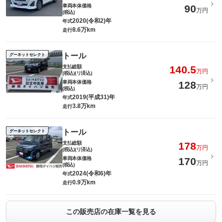
車両本体価格
90
万円
(税込)
2020(令和2)年
年式
8.6万km
走行
トール
グーネットセレクト
支払総額
140.5
万円
(税込)(リ済込)
車両本体価格
128
万円
(税込)
2019(平成31)年
年式
3.8万km
走行
トール
グーネットセレクト
支払総額
178
万円
(税込)(リ済込)
車両本体価格
170
万円
(税込)
2024(令和6)年
年式
0.9万km
走行
この販売店の在庫一覧を見る