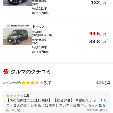
車両本体価格
132
万円
(税込)
2021年
年式
1.5万km
走行
トール
支払総額
99.5
万円
(税込)(リ済込・追)
車両本体価格
89.8
万円
(税込)
2018年
年式
6.0万km
走行
クルマのクチコミ
3.7
14
レビュー総合
投稿数
1.0
【所有期間または運転回数】 【総合評価】 車番組でジャーナリ
スト２人の苦しい対応には無理していて可哀想だ...
もっと見る
軽い車は凄い。
2017年02月06日