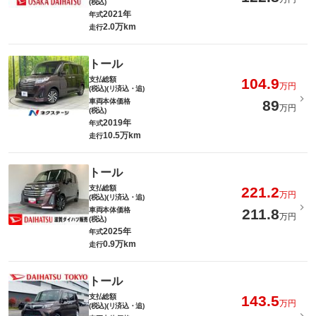
(税込)
2021年
年式
2.0万km
走行
トール
支払総額
104.9
万円
(税込)(リ済込・追)
車両本体価格
89
万円
(税込)
2019年
年式
10.5万km
走行
トール
支払総額
221.2
万円
(税込)(リ済込・追)
車両本体価格
211.8
万円
(税込)
2025年
年式
0.9万km
走行
トール
支払総額
143.5
万円
(税込)(リ済込・追)