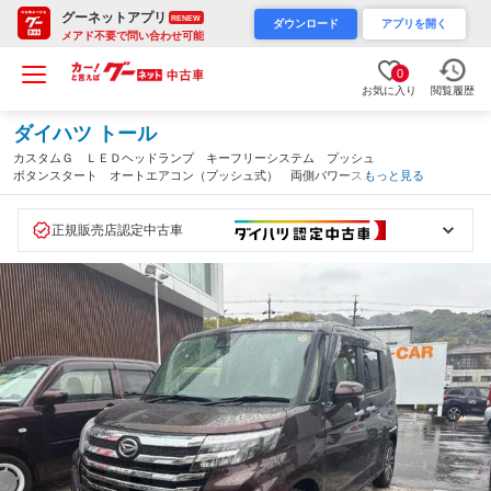
グーネットアプリ
RENEW
ダウンロード
アプリを開く
メアド不要で問い合わせ可能
0
お気に入り
閲覧履歴
ダイハツ トール
カスタムＧ ＬＥＤヘッドランプ キーフリーシステム プッシュ
ボタンスタート オートエアコン（プッシュ式） 両側パワースラ
もっと見る
イドドア マルチインフォメーションディスプレイ（静岡県）
正規販売店認定中古車