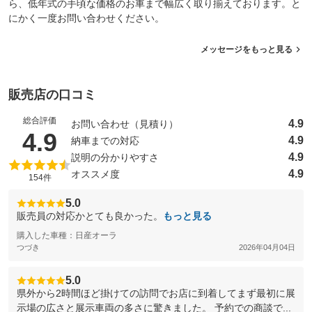
ら、低年式の手頃な価格のお車まで幅広く取り揃えております。と
にかく一度お問い合わせください。
メッセージをもっと見る
販売店の口コミ
総合評価
4.9
お問い合わせ（見積り）
（5点満点中）
4.9
4.9
納車までの対応
4.9
説明の分かりやすさ
4.9
オススメ度
154件
5.0
販売員の対応かとても良かった。
もっと見る
購入した車種：日産オーラ
つづき
2026年04月04日
5.0
県外から2時間ほど掛けての訪問でお店に到着してまず最初に展
示場の広さと展示車両の多さに驚きました。 予約での商談で...