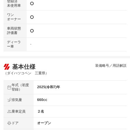
登録済
未使用車
ワン
オーナー
車両状態
評価書
ディーラ
-
ー車
基本仕様
装備略号／用語解説
（ダイハツコペン 三重県）
年式（初度
2025(令和7)年
登録）
排気量
660cc
乗車定員
２名
ドア
オープン