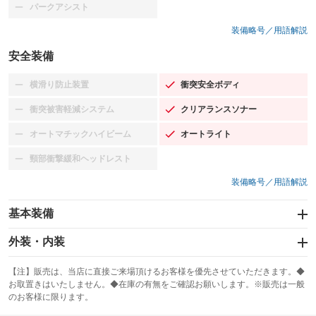
パークアシスト
：装備なし
装備略号／用語解説
安全装備
横滑り防止装置
衝突安全ボディ
：装備なし
：装備あり
衝突被害軽減システム
クリアランスソナー
：装備なし
：装備あり
オートマチックハイビーム
オートライト
：装備なし
：装備あり
頸部衝撃緩和ヘッドレスト
：装備なし
装備略号／用語解説
基本装備
エアバッグ：運転席/助手席
外装・内装
：装備あり
スライドドア
カーナビ
：装備なし
：装備なし
【注】販売は、当店に直接ご来場頂けるお客様を優先させていただきます。◆
お取置きはいたしません。◆在庫の有無をご確認お願いします。※販売は一般
サンルーフ
ABS
TV
：装備なし
：装備あり
：装備なし
のお客様に限ります。
エアコン
Wエアコン