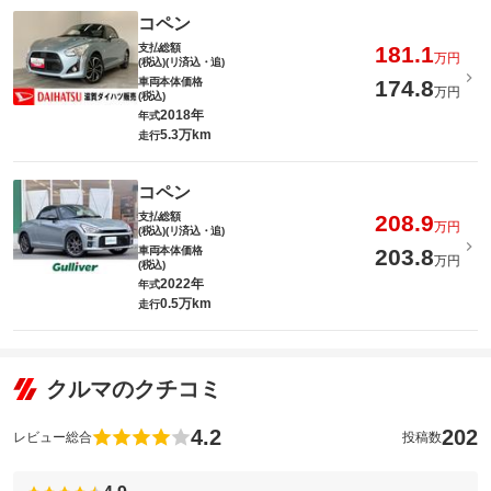
コペン
支払総額
181.1
万円
(税込)(リ済込・追)
車両本体価格
174.8
万円
(税込)
2018年
年式
5.3万km
走行
コペン
支払総額
208.9
万円
(税込)(リ済込・追)
車両本体価格
203.8
万円
(税込)
2022年
年式
0.5万km
走行
クルマのクチコミ
4.2
202
レビュー総合
投稿数