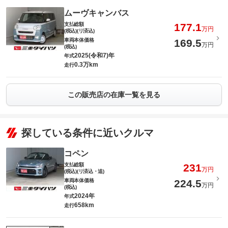
ムーヴキャンバス
支払総額
177.1
万円
(税込)(リ済込)
車両本体価格
169.5
万円
(税込)
2025(令和7)年
年式
0.3万km
走行
この販売店の在庫一覧を見る
探している条件に近いクルマ
コペン
支払総額
231
万円
(税込)(リ済込・追)
車両本体価格
224.5
万円
(税込)
2024年
年式
658km
走行