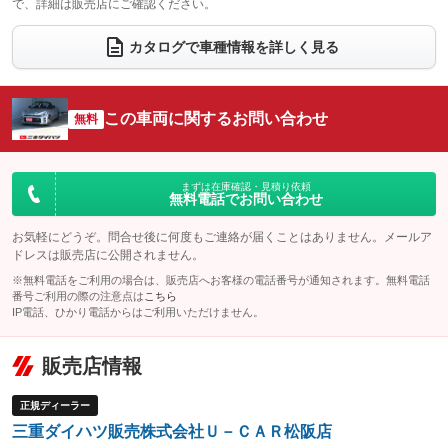
で、詳細は販売店にご確認ください。
ウォークスルー
後席モニター
：装備なし
：装備なし
電動リアゲート
フロントカメラ
カタログで車種情報を詳しく見る
：装備なし
：装備なし
シートエアコン
全周囲カメラ
：装備なし
：装備なし
サイドカメラ
ルーフレール
この車両に関するお問い合わせ
：装備なし
無料
：装備なし
エアサスペンション
ヘッドライトウォッシャー
：装備なし
：装備なし
装備略号／用語解説
まずは在庫確認・見積り依頼
無料電話でお問い合わせ
お気軽にどうぞ。問合せ後に何度もご連絡が届くことはありません。メールア
ドレスは販売店に公開されません。
※無料電話をご利用の場合は、販売店へお客様の電話番号が通知されます。無料電話
番号ご利用の際の注意点は
こちら
IP電話、ひかり電話からはご利用いただけません。
販売店情報
正規ディーラー
三重ダイハツ販売株式会社Ｕ－ＣＡＲ松阪店