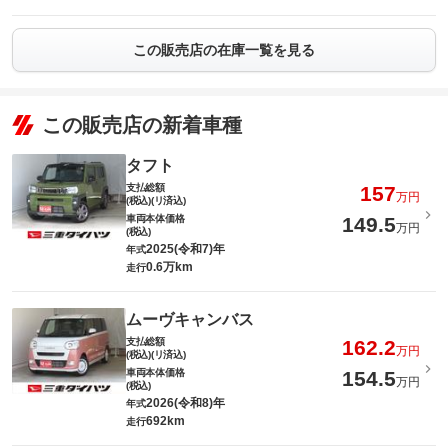
この販売店の在庫一覧を見る
この販売店の新着車種
タフト
支払総額
157
万円
(税込)(リ済込)
車両本体価格
149.5
万円
(税込)
2025(令和7)年
年式
0.6万km
走行
ムーヴキャンバス
支払総額
162.2
万円
(税込)(リ済込)
車両本体価格
154.5
万円
(税込)
2026(令和8)年
年式
692km
走行