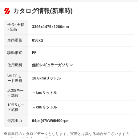
オーディオ
：装備あり
：装備なし
：装備なし
リフトアップ
パワーステアリング
カタログ情報(新車時)
ビジュアル
：装備なし
：装備あり
：装備なし
ダウンヒルアシストコントロール
アルミホイール：アルミホイール
：装備なし
：装備あり
全長×全幅
3395x1475x1280mm
×全高
パワーウィンドウ
盗難防止システム
革シート
ハーフレザーシート
：装備あり
：装備あり
：装備なし
：装備なし
車両重量
850kg
アイドリングストップ
ドライブレコーダー
キーレス
LEDヘッドランプ
：装備なし
：装備なし
：装備あり
：装備あり
USB入力端子
Bluetooth接続
駆動形式
FF
HID(キセノンライト)
ポータブルナビ
：装備なし
：装備なし
：装備なし
：装備なし
100V電源
クリーンディーゼル
バックカメラ
ETC
使用燃料
無鉛レギュラーガソリン
：装備なし
：装備なし
：装備なし
：装備なし
センターデフロック
エアロ
スマートキー
：装備なし
WLTCモ
：装備なし
：装備あり
18.6km/リットル
ード燃費
レンタカーアップ
展示・試乗車
ローダウン
ランフラットタイヤ
：装備なし
：装備なし
：装備なし
：装備なし
JC08モー
－km/リットル
ド燃費
電動格納ミラー
パワーシート
3列シート
：装備なし
：装備なし
：装備なし
10/15モー
装備略号／用語解説
－km/リットル
ベンチシート
フルフラットシート
ド燃費
：装備なし
：装備なし
チップアップシート
オットマン
：装備なし
：装備なし
最高出力
64ps(47kW)/6400rpm
電動格納サードシート
シートヒーター
：装備なし
：装備あり
※新車時のカタログデータとなります。実際とは異なる場合がございますの