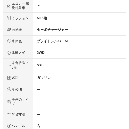
エコカー減
－
税対象車
ミッション
MT5速
過給器
ターボチャージャー
車体色
ブライトシルバーＭ
駆動方式
2WD
車台番号下
531
3桁
燃料
ガソリン
その他
―
全体のサイ
―
ズ
荷台寸法
―
ハンドル
右