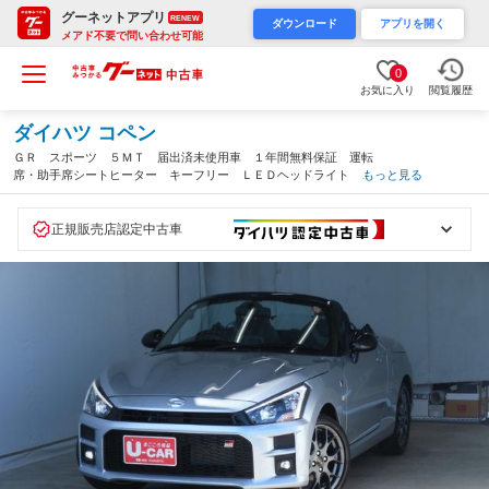
グーネットアプリ
RENEW
ダウンロード
アプリを開く
メアド不要で問い合わせ可能
0
お気に入り
閲覧履歴
ダイハツ コペン
ＧＲ スポーツ ５ＭＴ 届出済未使用車 １年間無料保証 運転
席・助手席シートヒーター キーフリー ＬＥＤヘッドライト 記
もっと見る
録簿 ＡＢＳ ワンオーナー 純正レカロシート ＭＯＭＯハンド
ル ＢＢＳホイール オートエアコン コーナーセンサー パワー
ウィンドウ（三重県）
正規販売店認定中古車