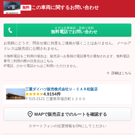
この車両に関するお問い合わせ
無料
まずは在庫確認・見積り依頼
無料電話でお問い合わせ
お気軽にどうぞ。問合せ後に何度もご連絡が届くことはありません。 メールア
ドレスは販売店に公開されません。
※無料電話をご利用の場合は、販売店へお客様の電話番号が通知されます。無料電話
番号ご利用の際の注意点は
こちら
IP電話、ひかり電話からはご利用いただけません。
詳細はこちら
三重ダイハツ販売株式会社Ｕ－ＣＡＲ松阪店
4.9
154件
【STEP1】
認証画面でグーネットを友だち追加してから「許可する」ボタンを押
〒515-2121 三重県市場庄町１２００
します
MAPで販売店までのルートを確認する
【STEP2】
トーク画面で
ボタンをタップして問い合わせを
完了してください。
スマートフォンの位置情報をONにしてください
こちら