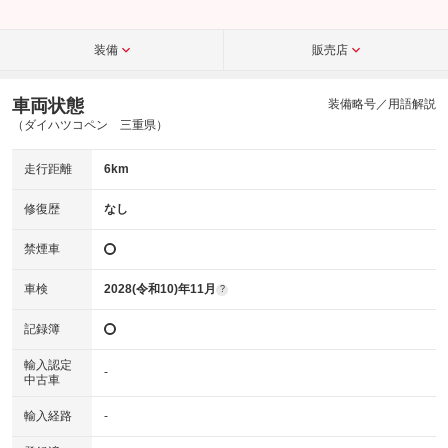
装備
販売店
車両状態
装備略号／用語解説
（ダイハツコペン 三重県）
走行距離
6km
修復歴
なし
禁煙車
車検
2028(令和10)年11月
?
記録簿
輸入認定
-
中古車
輸入経路
-