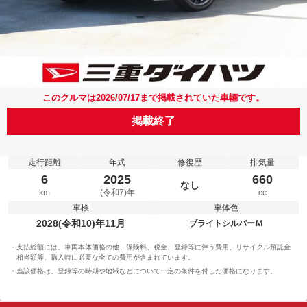
このクルマは2026/07/17まで掲載されていた車輛です。
掲載終了
走行距離
年式
修復歴
排気量
6
2025
660
なし
km
(令和7)年
cc
車検
車体色
2028(令和10)年11月
ブライトシルバーＭ
支払総額には、車両本体価格の他、保険料、税金、登録等に伴う費用、リサイクル預託金
相当額等、購入時に必要な全ての費用が含まれています。
当該価格は、登録等の時期や地域などについて一定の条件を付した価格になります。