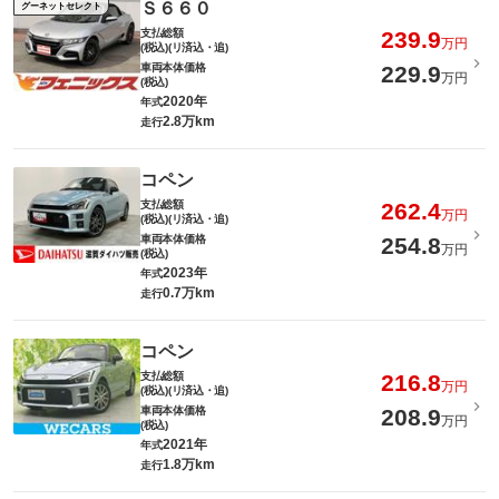
Ｓ６６０
グーネットセレクト
支払総額
239.9
万円
(税込)(リ済込・追)
車両本体価格
229.9
万円
(税込)
2020年
年式
2.8万km
走行
コペン
支払総額
262.4
万円
(税込)(リ済込・追)
車両本体価格
254.8
万円
(税込)
2023年
年式
0.7万km
走行
コペン
支払総額
216.8
万円
(税込)(リ済込・追)
車両本体価格
208.9
万円
(税込)
2021年
年式
1.8万km
走行