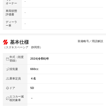
-
オーナー
車両状態
-
評価書
ディーラ
-
ー車
基本仕様
装備略号／用語解説
（スズキスペーシア 静岡県）
年式（初度
2024(令和6)年
登録）
排気量
660cc
乗車定員
４名
ドア
5D
エコカー減
－
税対象車