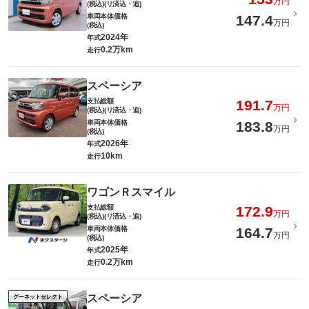
万円
(税込)(リ済込・追)
車両本体価格
147.4
万円
(税込)
2024年
年式
0.2万km
走行
スペーシア
支払総額
191.7
万円
(税込)(リ済込・追)
車両本体価格
183.8
万円
(税込)
2026年
年式
10km
走行
ワゴンＲスマイル
支払総額
172.9
万円
(税込)(リ済込・追)
車両本体価格
164.7
万円
(税込)
2025年
年式
0.2万km
走行
スペーシア
グーネットセレクト