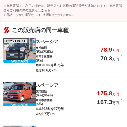
※無料電話をご利用の場合は、販売店へお客様の電話番号が通知されます。無料電話
番号ご利用の際の注意点は
こちら
IP電話、ひかり電話からはご利用いただけません。
この販売店の同一車種
スペーシア
グーネットセレクト
支払総額
78.9
万円
(税込)(リ済込)
車両本体価格
70.3
万円
(税込)
2020(令和2)年
年式
10.6万km
走行
スペーシア
支払総額
175.8
万円
(税込)(リ済込)
車両本体価格
167.3
万円
(税込)
2025(令和7)年
年式
0.7万km
走行