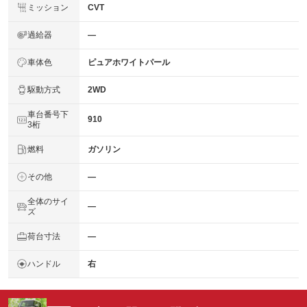
ミッション
CVT
過給器
―
車体色
ピュアホワイトパール
駆動方式
2WD
車台番号下
910
3桁
燃料
ガソリン
その他
―
全体のサイ
―
ズ
荷台寸法
―
ハンドル
右