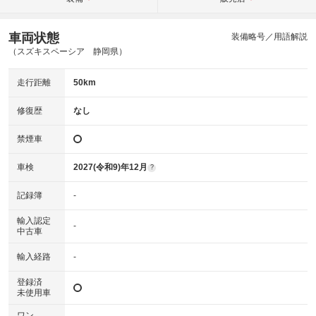
車両状態
装備略号／用語解説
（スズキスペーシア 静岡県）
走行距離
50km
修復歴
なし
禁煙車
車検
2027(令和9)年12月
?
記録簿
-
輸入認定
-
中古車
輸入経路
-
登録済
未使用車
ワン