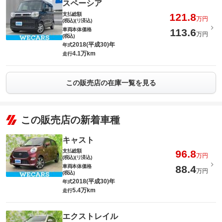
スペーシア
支払総額
121.8
万円
(税込)(リ済込)
車両本体価格
113.6
万円
(税込)
2018(平成30)年
年式
4.1万km
走行
この販売店の在庫一覧を見る
この販売店の新着車種
キャスト
支払総額
96.8
万円
(税込)(リ済込)
車両本体価格
88.4
万円
(税込)
2018(平成30)年
年式
5.4万km
走行
エクストレイル