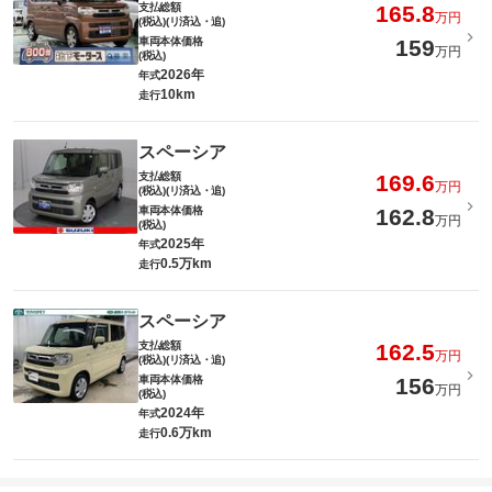
支払総額
165.8
万円
(税込)(リ済込・追)
車両本体価格
159
万円
(税込)
2026年
年式
10km
走行
スペーシア
支払総額
169.6
万円
(税込)(リ済込・追)
車両本体価格
162.8
万円
(税込)
2025年
年式
0.5万km
走行
スペーシア
支払総額
162.5
万円
(税込)(リ済込・追)
車両本体価格
156
万円
(税込)
2024年
年式
0.6万km
走行