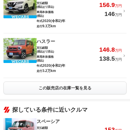
支払総額
156.9
万円
(税込)(リ済込)
車両本体価格
146
万円
(税込)
2020(令和2)年
年式
9.3万km
走行
ハスラー
支払総額
146.8
万円
(税込)(リ済込)
車両本体価格
138.5
万円
(税込)
2020(令和2)年
年式
3.2万km
走行
この販売店の在庫一覧を見る
探している条件に近いクルマ
スペーシア
支払総額
153