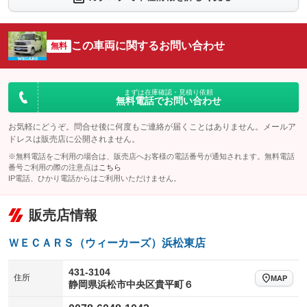
シートエアコン
全周囲カメラ
：装備なし
：装備あり
サイドカメラ
ルーフレール
この車両に関するお問い合わせ
：装備なし
無料
：装備なし
エアサスペンション
ヘッドライトウォッシャー
：装備なし
：装備なし
装備略号／用語解説
まずは在庫確認・見積り依頼
無料電話でお問い合わせ
お気軽にどうぞ。問合せ後に何度もご連絡が届くことはありません。メールア
ドレスは販売店に公開されません。
※無料電話をご利用の場合は、販売店へお客様の電話番号が通知されます。無料電話
番号ご利用の際の注意点は
こちら
IP電話、ひかり電話からはご利用いただけません。
販売店情報
ＷＥＣＡＲＳ（ウィーカーズ）浜松東店
431-3104
住所
MAP
静岡県浜松市中央区貴平町６