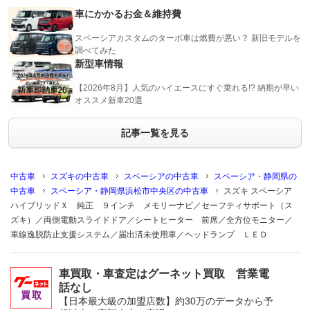
車にかかるお金＆維持費
スペーシアカスタムのターボ車は燃費が悪い？ 新旧モデルを
調べてみた
新型車情報
【2026年8月】人気のハイエースにすぐ乗れる!? 納期が早い
オススメ新車20選
記事一覧を見る
中古車
スズキの中古車
スペーシアの中古車
スペーシア・静岡県の
中古車
スペーシア・静岡県浜松市中央区の中古車
スズキ スペーシア
ハイブリッドＸ 純正 ９インチ メモリーナビ／セーフティサポート（ス
ズキ）／両側電動スライドドア／シートヒーター 前席／全方位モニター／
車線逸脱防止支援システム／届出済未使用車／ヘッドランプ ＬＥＤ
車買取・車査定はグーネット買取 営業電
話なし
【日本最大級の加盟店数】約30万のデータから予