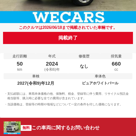
このクルマは2026/06/18まで掲載されていた車輛です。
掲載終了
走行距離
年式
修復歴
排気量
50
2024
660
なし
km
(令和6)年
cc
車検
車体色
2027(令和9)年12月
ピュアホワイトパール
支払総額には、車両本体価格の他、保険料、税金、登録等に伴う費用、リサイクル預託金
相当額等、購入時に必要な全ての費用が含まれています。
当該価格は、登録等の時期や地域などについて一定の条件を付した価格になります。
この車両に関するお問い合わせ
無料