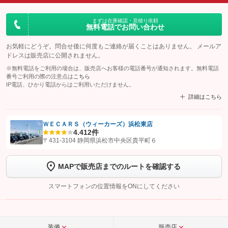
まずは在庫確認・見積り依頼
無料電話でお問い合わせ
お気軽にどうぞ。問合せ後に何度もご連絡が届くことはありません。 メールア
ドレスは販売店に公開されません。
※無料電話をご利用の場合は、販売店へお客様の電話番号が通知されます。無料電話
番号ご利用の際の注意点は
こちら
IP電話、ひかり電話からはご利用いただけません。
詳細はこちら
ＷＥＣＡＲＳ（ウィーカーズ）浜松東店
4.4
12件
【STEP1】
認証画面でグーネットを友だち追加してから「許可する」ボタンを押
〒431-3104 静岡県浜松市中央区貴平町６
します
MAPで販売店までのルートを確認する
【STEP2】
トーク画面で
ボタンをタップして問い合わせを
完了してください。
スマートフォンの位置情報をONにしてください
こちら
装備
販売店