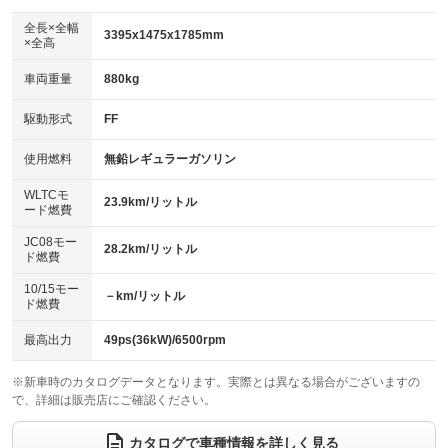
ダウンヒルアシストコントロール
アルミホイール
：装備なし
：装備なし
全長×全幅
3395x1475x1785mm
×全高
パワーウィンドウ
盗難防止システム
革シート
ハーフレザーシート
：装備なし
：装備あり
：装備なし
：装備なし
車両重量
880kg
アイドリングストップ
ドライブレコーダー
キーレス
LEDヘッドランプ
：装備なし
：装備なし
：装備なし
：装備あり
USB入力端子
Bluetooth接続
駆動形式
FF
HID(キセノンライト)
ポータブルナビ
：装備なし
：装備あり
：装備なし
：装備なし
100V電源
クリーンディーゼル
バックカメラ
ETC
使用燃料
無鉛レギュラーガソリン
：装備なし
：装備なし
：装備なし
：装備なし
センターデフロック
エアロ
スマートキー
：装備なし
WLTCモ
：装備なし
：装備なし
23.9km/リットル
ード燃費
レンタカーアップ
展示・試乗車
ローダウン
ランフラットタイヤ
：装備なし
：装備なし
：装備なし
：装備なし
JC08モー
28.2km/リットル
ド燃費
電動格納ミラー
パワーシート
3列シート
：装備あり
：装備なし
：装備なし
10/15モー
装備略号／用語解説
－km/リットル
ベンチシート
フルフラットシート
ド燃費
：装備なし
：装備なし
チップアップシート
オットマン
：装備なし
：装備なし
最高出力
49ps(36kW)/6500rpm
電動格納サードシート
シートヒーター
：装備なし
：装備あり
※新車時のカタログデータとなります。実際とは異なる場合がございますの
で、詳細は販売店にご確認ください。
ウォークスルー
後席モニター
：装備なし
：装備なし
電動リアゲート
フロントカメラ
カタログで車種情報を詳しく見る
：装備なし
：装備なし