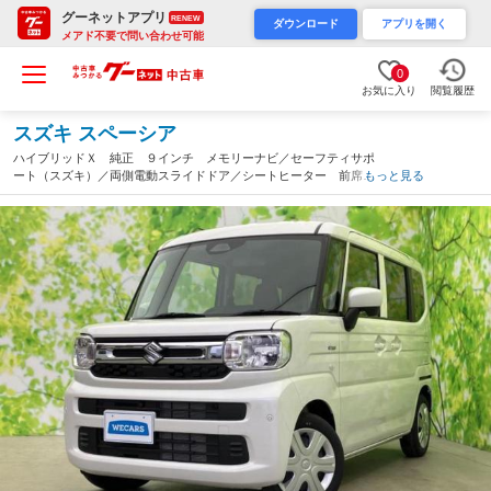
グーネットアプリ
RENEW
ダウンロード
アプリを開く
メアド不要で問い合わせ可能
0
お気に入り
閲覧履歴
スズキ スペーシア
ハイブリッドＸ 純正 ９インチ メモリーナビ／セーフティサポ
ート（スズキ）／両側電動スライドドア／シートヒーター 前席／
もっと見る
全方位モニター／車線逸脱防止支援システム／届出済未使用車／ヘ
ッドランプ ＬＥＤ（静岡県）