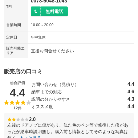
0078-6048-1043
TEL
無料電話
営業時間
10:00～20:00
定休日
年中無休
販売可能エ
直接お問合せください
リア
販売店の口コミ
総合評価
4.4
お問い合わせ（見積り）
（5点満点中）
4.4
4.6
納車までの対応
4.3
説明の分かりやすさ
4.4
オススメ度
12件
2.0
左後のドアノブに傷があり、似た色のペン等で修復した痕があ
ったが納車時説明無し。購入前も情報としてそのような写真は