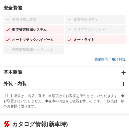
安全装備
横滑り防止装置
衝突安全ボディ
：装備なし
：装備なし
衝突被害軽減システム
クリアランスソナー
：装備あり
：装備なし
オートマチックハイビーム
オートライト
：装備あり
：装備あり
頸部衝撃緩和ヘッドレスト
：装備なし
装備略号／用語解説
基本装備
エアバッグ：運転席/助手席/サイド
外装・内装
：装備あり
スライドドア：両面電動
カーナビ：メモリーナビ他
：装備あり
：装備あり
【注】販売は、当店に直接ご来場頂けるお客様を優先させていただきます。◆
お取置きはいたしません。◆在庫の有無をご確認お願いします。※販売は一般
サンルーフ
ABS
TV：フルセグ
：装備なし
：装備あり
：装備あり
のお客様に限ります。
エアコン
Wエアコン
オーディオ
：装備あり
：装備なし
：装備なし
リフトアップ
パワーステアリング
カタログ情報(新車時)
ビジュアル
：装備なし
：装備なし
：装備なし