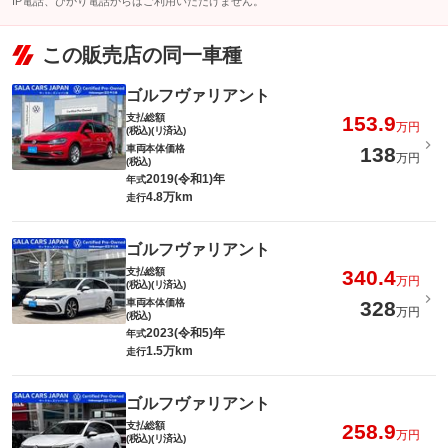
IP電話、ひかり電話からはご利用いただけません。
この販売店の同一車種
ゴルフヴァリアント
支払総額
153.9
万円
(税込)(リ済込)
車両本体価格
138
万円
(税込)
2019(令和1)年
年式
4.8万km
走行
ゴルフヴァリアント
支払総額
340.4
万円
(税込)(リ済込)
車両本体価格
328
万円
(税込)
2023(令和5)年
年式
1.5万km
走行
ゴルフヴァリアント
支払総額
258.9
万円
(税込)(リ済込)