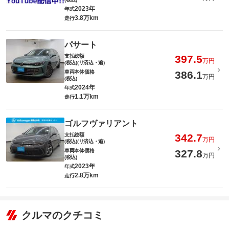
2023年
年式
3.8万km
走行
パサート
支払総額
397.5
万円
(税込)(リ済込・追)
車両本体価格
386.1
万円
(税込)
2024年
年式
1.1万km
走行
ゴルフヴァリアント
支払総額
342.7
万円
(税込)(リ済込・追)
車両本体価格
327.8
万円
(税込)
2023年
年式
2.8万km
走行
クルマのクチコミ