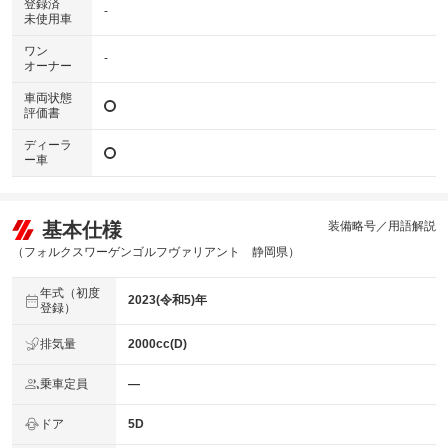
登録済
-
未使用車
ワン
-
オーナー
車両状態
評価書
ディーラ
ー車
基本仕様
装備略号／用語解説
（フォルクスワーゲンゴルフヴァリアント 静岡県）
年式（初度
2023(令和5)年
登録）
排気量
2000cc(D)
乗車定員
―
ドア
5D