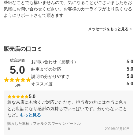
些細なことでも構いませんので、気になることがございましたらお
気軽にお問い合わせください。お客様のカーライフがより良くなる
ようにサポートさせて頂きます
メッセージをもっと見る
販売店の口コミ
総合評価
5.0
お問い合わせ（見積り）
（5点満点中）
5.0
5.0
納車までの対応
5.0
説明の分かりやすさ
5.0
オススメ度
5件
5.0
急な来店にも快くご対応いただき、担当者の方には本当に色々
とお世話になり感謝の気持ちでいっぱいです。分からないこと
など...
もっと見る
購入した車種：フォルクスワーゲンビートル
Ｒ
2024年02月19日