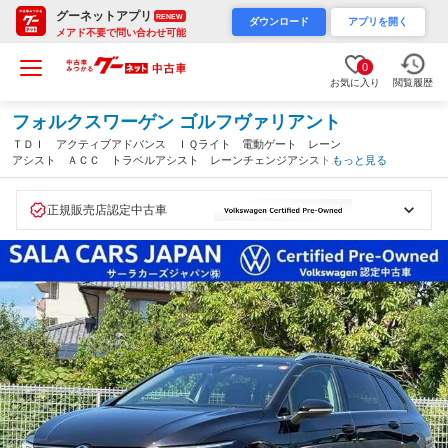
グーネットアプリ
RENEW
ダウンロード
アプリを開く
メアド不要で問い合わせ可能
0
お気に入り
閲覧履歴
フォルクスワーゲン ゴルフヴァリアント
ＴＤＩ アクティブアドバンス ＩＱライト 電動ゲート レーン
アシスト ＡＣＣ トラベルアシスト レーンチェンジアシスト
もっと見る
リヤトラフィックアラート 障害物センサー アンビエントライ
ト シートヒーター アップコネクト ハンドルヒーター（静岡
県）
正規販売店認定中古車