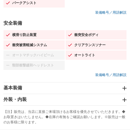
パークアシスト
：装備あり
装備略号／用語解説
安全装備
横滑り防止装置
衝突安全ボディ
：装備あり
：装備あり
衝突被害軽減システム
クリアランスソナー
：装備あり
：装備あり
オートマチックハイビーム
オートライト
：装備なし
：装備あり
頸部衝撃緩和ヘッドレスト
：装備なし
装備略号／用語解説
基本装備
エアバッグ：運転席/助手席/サイド
外装・内装
：装備あり
スライドドア
カーナビ
：装備なし
：装備なし
【注】販売は、当店に直接ご来場頂けるお客様を優先させていただきます。◆
お取置きはいたしません。◆在庫の有無をご確認お願いします。※販売は一般
サンルーフ
ABS
TV
：装備なし
：装備あり
：装備なし
のお客様に限ります。
エアコン
Wエアコン