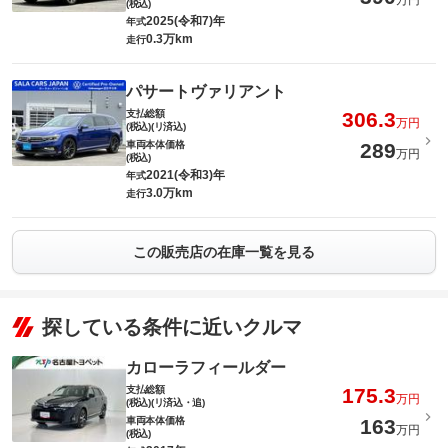
万円
(税込)
2025(令和7)年
年式
0.3万km
走行
パサートヴァリアント
支払総額
306.3
万円
(税込)(リ済込)
車両本体価格
289
万円
(税込)
2021(令和3)年
年式
3.0万km
走行
この販売店の在庫一覧を見る
探している条件に近いクルマ
カローラフィールダー
支払総額
175.3
万円
(税込)(リ済込・追)
車両本体価格
163
万円
(税込)