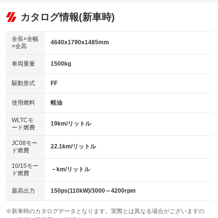
オーディオ：ミュージックプレイヤー接続可
：装備あり
：装備あり
：装備あり
リフトアップ
パワーステアリング
カタログ情報(新車時)
ビジュアル
：装備なし
：装備あり
：装備なし
ダウンヒルアシストコントロール
アルミホイール：17インチ
：装備なし
：装備あり
全長×全幅
4640x1790x1485mm
×全高
パワーウィンドウ
盗難防止システム
革シート
ハーフレザーシート
：装備あり
：装備あり
：装備なし
：装備なし
車両重量
1500kg
アイドリングストップ
ドライブレコーダー
キーレス
LEDヘッドランプ
：装備あり
：装備なし
：装備あり
：装備あり
USB入力端子
Bluetooth接続
駆動形式
FF
HID(キセノンライト)
ポータブルナビ
：装備あり
：装備あり
：装備なし
：装備なし
100V電源
クリーンディーゼル
バックカメラ
ETC2.0
使用燃料
軽油
：装備なし
：装備なし
：装備あり
：装備あり
センターデフロック
エアロ
スマートキー
：装備なし
WLTCモ
：装備なし
：装備あり
19km/リットル
ード燃費
レンタカーアップ
展示・試乗車
ローダウン
ランフラットタイヤ
：装備なし
：装備なし
：装備なし
：装備なし
JC08モー
22.1km/リットル
ド燃費
電動格納ミラー
パワーシート
3列シート
：装備あり
：装備なし
：装備なし
10/15モー
装備略号／用語解説
－km/リットル
ベンチシート
フルフラットシート
ド燃費
：装備なし
：装備なし
チップアップシート
オットマン
：装備なし
：装備なし
最高出力
150ps(110kW)/3000～4200rpm
電動格納サードシート
シートヒーター
：装備なし
：装備あり
※新車時のカタログデータとなります。実際とは異なる場合がございますの