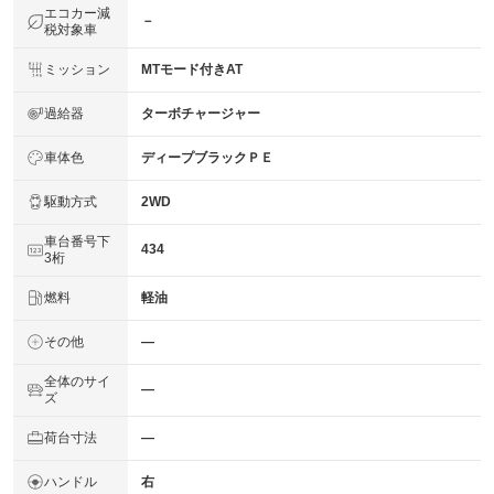
エコカー減
－
税対象車
ミッション
MTモード付きAT
過給器
ターボチャージャー
車体色
ディープブラックＰＥ
駆動方式
2WD
車台番号下
434
3桁
燃料
軽油
その他
―
全体のサイ
―
ズ
荷台寸法
―
ハンドル
右