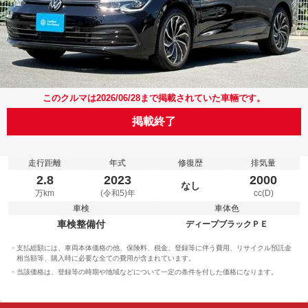
このクルマは2026/06/28まで掲載されていた車輛です。
掲載終了
走行距離
年式
修復歴
排気量
2.8
2023
2000
なし
万km
(令和5)年
cc(D)
車検
車体色
車検整備付
ディープブラックＰＥ
支払総額には、車両本体価格の他、保険料、税金、登録等に伴う費用、リサイクル預託金
相当額等、購入時に必要な全ての費用が含まれています。
当該価格は、登録等の時期や地域などについて一定の条件を付した価格になります。