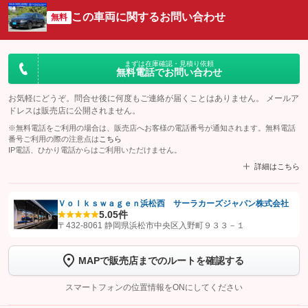
この車両に関するお問い合わせ
無料
まずは在庫確認・見積り依頼
無料電話でお問い合わせ
お気軽にどうぞ。問合せ後に何度もご連絡が届くことはありません。 メールア
ドレスは販売店に公開されません。
※無料電話をご利用の場合は、販売店へお客様の電話番号が通知されます。無料電話
番号ご利用の際の注意点は
こちら
IP電話、ひかり電話からはご利用いただけません。
詳細はこちら
Ｖｏｌｋｓｗａｇｅｎ浜松西 サーラカーズジャパン株式会社
5.0
5件
【STEP1】
認証画面でグーネットを友だち追加してから「許可する」ボタンを押
〒432-8061 静岡県浜松市中央区入野町９３３－１
します
MAPで販売店までのルートを確認する
【STEP2】
トーク画面で
ボタンをタップして問い合わせを
完了してください。
スマートフォンの位置情報をONにしてください
こちら