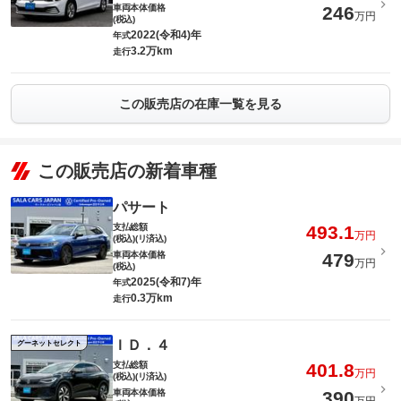
車両本体価格
246
万円
(税込)
2022(令和4)年
年式
3.2万km
走行
この販売店の在庫一覧を見る
この販売店の新着車種
パサート
支払総額
493.1
万円
(税込)(リ済込)
車両本体価格
479
万円
(税込)
2025(令和7)年
年式
0.3万km
走行
ＩＤ．４
グーネットセレクト
支払総額
401.8
万円
(税込)(リ済込)
車両本体価格
390