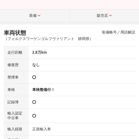
装備
販売店
車両状態
装備略号／用語解説
（フォルクスワーゲンゴルフヴァリアント 静岡県）
走行距離
2.8万km
修復歴
なし
禁煙車
車検
車検整備付
?
記録簿
輸入認定
中古車
輸入経路
正規輸入車