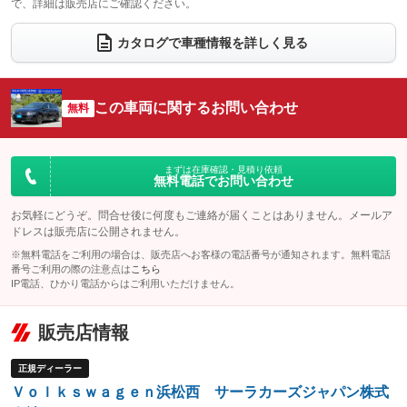
で、詳細は販売店にご確認ください。
ウォークスルー
後席モニター
：装備なし
：装備なし
電動リアゲート
フロントカメラ
カタログで車種情報を詳しく見る
：装備あり
：装備なし
シートエアコン
全周囲カメラ
：装備なし
：装備なし
サイドカメラ
ルーフレール
この車両に関するお問い合わせ
：装備なし
無料
：装備なし
エアサスペンション
ヘッドライトウォッシャー
：装備なし
：装備なし
装備略号／用語解説
まずは在庫確認・見積り依頼
無料電話でお問い合わせ
お気軽にどうぞ。問合せ後に何度もご連絡が届くことはありません。メールア
ドレスは販売店に公開されません。
※無料電話をご利用の場合は、販売店へお客様の電話番号が通知されます。無料電話
番号ご利用の際の注意点は
こちら
IP電話、ひかり電話からはご利用いただけません。
販売店情報
正規ディーラー
Ｖｏｌｋｓｗａｇｅｎ浜松西 サーラカーズジャパン株式