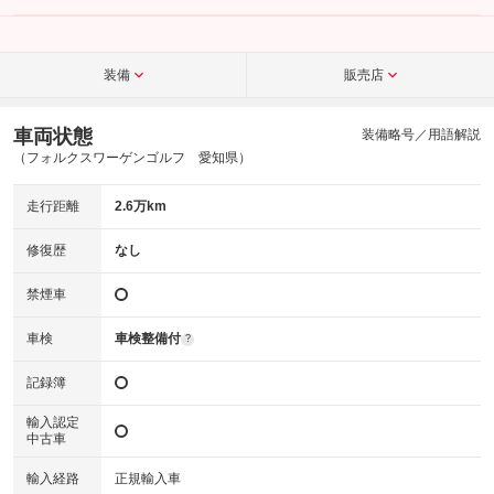
装備
販売店
車両状態
装備略号／用語解説
（フォルクスワーゲンゴルフ 愛知県）
走行距離
2.6万km
修復歴
なし
禁煙車
車検
車検整備付
?
記録簿
輸入認定
中古車
輸入経路
正規輸入車