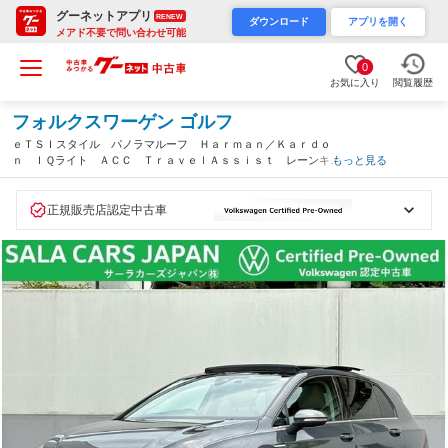
グーネットアプリ
RENEW
ダウンロード
アプリを開く
メアド不要で問い合わせ可能
0
お気に入り
閲覧履歴
フォルクスワーゲン ゴルフ
ｅＴＳＩスタイル パノラマルーフ Ｈａｒｍａｎ／Ｋａｒｄｏ
ｎ ＩＱライト ＡＣＣ ＴｒａｖｅｌＡｓｓｉｓｔ レーンキー
もっと見る
プ レーンチェンジアシスト シートヒーター パーキングセンサ
ー Ａｐｐ－Ｃｏｎｎｅｃｔ ＥＴＣ（愛知県）
正規販売店認定中古車