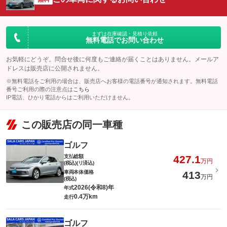
まずは在庫確認・見積り依頼
無料電話でお問い合わせ
お気軽にどうぞ。問合せ後に何度もご連絡が届くことはありません。メールア
ドレスは販売店に公開されません。
※無料電話をご利用の場合は、販売店へお客様の電話番号が通知されます。無料電話
番号ご利用の際の注意点は
こちら
IP電話、ひかり電話からはご利用いただけません。
この販売店の同一車種
ゴルフ
支払総額
427.1
万円
(税込)(リ済込)
車両本体価格
413
万円
(税込)
2026(令和8)年
年式
0.4万km
走行
ゴルフ