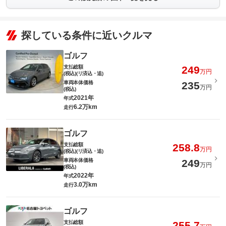
探している条件に近いクルマ
ゴルフ
支払総額
249
万円
(税込)(リ済込・追)
車両本体価格
235
万円
(税込)
2021年
年式
6.2万km
走行
ゴルフ
支払総額
258.8
万円
(税込)(リ済込・追)
車両本体価格
249
万円
(税込)
2022年
年式
3.0万km
走行
ゴルフ
支払総額
255.7