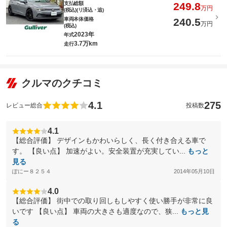
支払総額
249.8
万円
(税込)(リ済込・追)
車両本体価格
240.5
万円
(税込)
2023年
年式
3.7万km
走行
クルマのクチコミ
4.1
275
レビュー総合
投稿数
4.1
【総合評価】 デザインもかわいらしく、長く付き合える車で
す。 【良い点】 加速がよい。安全装置が充実してい...
もっと
見る
ぽにー８２５４
2014年05月10日
4.0
【総合評価】 街中での取り回しもしやすく使い勝手が非常に良
いです 【良い点】 車両の大きさも適度なので、狭...
もっと見
る