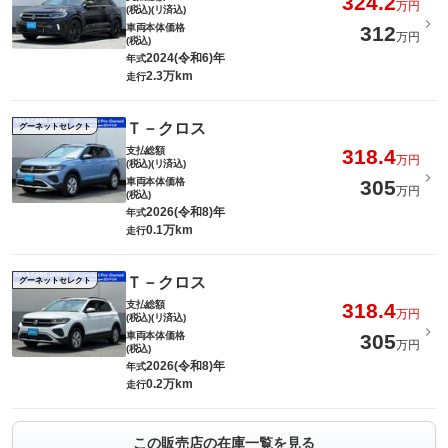
324.2
万円
(税込)(リ済込)
車両本体価格
312
万円
(税込)
2024(令和6)年
年式
2.3万km
走行
Ｔ－クロス
グーネットセレクト
支払総額
318.4
万円
(税込)(リ済込)
車両本体価格
305
万円
(税込)
2026(令和8)年
年式
0.1万km
走行
Ｔ－クロス
グーネットセレクト
支払総額
318.4
万円
(税込)(リ済込)
車両本体価格
305
万円
(税込)
2026(令和8)年
年式
0.2万km
走行
この販売店の在庫一覧を見る