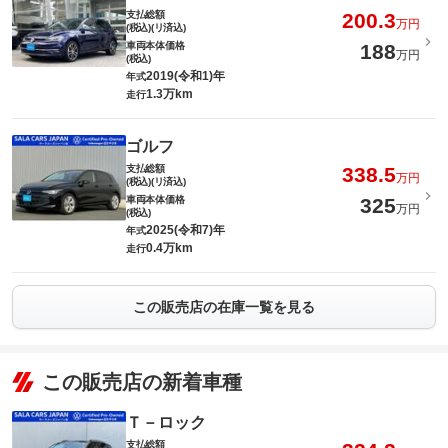
支払総額
200.3
万円
(税込)(リ済込)
車両本体価格
188
万円
(税込)
2019(令和1)年
年式
1.3万km
走行
ゴルフ
支払総額
338.5
万円
(税込)(リ済込)
車両本体価格
325
万円
(税込)
2025(令和7)年
年式
0.4万km
走行
この販売店の在庫一覧を見る
この販売店の新着車種
Ｔ－ロック
支払総額