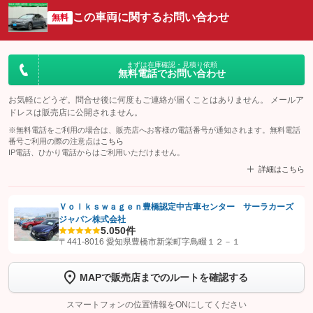
この車両に関するお問い合わせ
無料
まずは在庫確認・見積り依頼
無料電話でお問い合わせ
お気軽にどうぞ。問合せ後に何度もご連絡が届くことはありません。 メールア
ドレスは販売店に公開されません。
※無料電話をご利用の場合は、販売店へお客様の電話番号が通知されます。無料電話
番号ご利用の際の注意点は
こちら
IP電話、ひかり電話からはご利用いただけません。
詳細はこちら
Ｖｏｌｋｓｗａｇｅｎ豊橋認定中古車センター サーラカーズ
ジャパン株式会社
【STEP1】
認証画面でグーネットを友だち追加してから「許可する」ボタンを押
5.0
50件
します
〒441-8016 愛知県豊橋市新栄町字鳥畷１２－１
【STEP2】
トーク画面で
ボタンをタップして問い合わせを
MAPで販売店までのルートを確認する
完了してください。
スマートフォンの位置情報をONにしてください
こちら