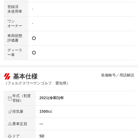
登録済
-
未使用車
ワン
-
オーナー
車両状態
評価書
ディーラ
ー車
基本仕様
装備略号／用語解説
（フォルクスワーゲンゴルフ 愛知県）
年式（初度
2021(令和3)年
登録）
排気量
1500cc
乗車定員
―
ドア
5D