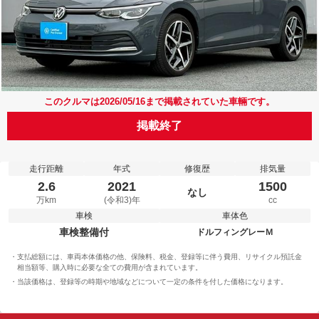
このクルマは2026/05/16まで掲載されていた車輛です。
掲載終了
走行距離
年式
修復歴
排気量
2.6
2021
1500
なし
万km
(令和3)年
cc
車検
車体色
車検整備付
ドルフィングレーＭ
支払総額には、車両本体価格の他、保険料、税金、登録等に伴う費用、リサイクル預託金
相当額等、購入時に必要な全ての費用が含まれています。
当該価格は、登録等の時期や地域などについて一定の条件を付した価格になります。