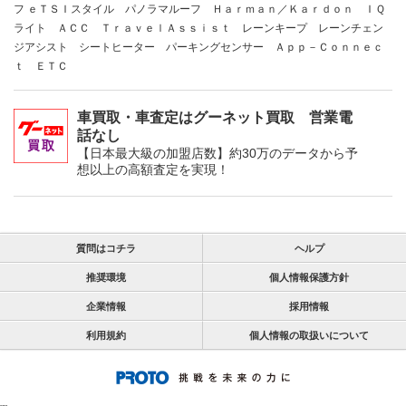
フ ｅＴＳＩスタイル パノラマルーフ Ｈａｒｍａｎ／Ｋａｒｄｏｎ ＩＱ
ライト ＡＣＣ ＴｒａｖｅｌＡｓｓｉｓｔ レーンキープ レーンチェン
ジアシスト シートヒーター パーキングセンサー Ａｐｐ－Ｃｏｎｎｅｃ
ｔ ＥＴＣ
車買取・車査定はグーネット買取 営業電
話なし
【日本最大級の加盟店数】約30万のデータから予
想以上の高額査定を実現！
質問はコチラ
ヘルプ
推奨環境
個人情報保護方針
企業情報
採用情報
利用規約
個人情報の取扱いについて