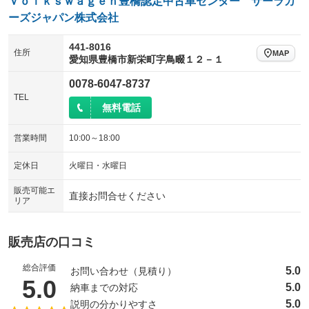
Ｖｏｌｋｓｗａｇｅｎ豊橋認定中古車センター サーラカ
ーズジャパン株式会社
441-8016
住所
MAP
愛知県豊橋市新栄町字鳥畷１２－１
0078-6047-8737
TEL
無料電話
営業時間
10:00～18:00
定休日
火曜日・水曜日
販売可能エ
直接お問合せください
リア
販売店の口コミ
総合評価
5.0
お問い合わせ（見積り）
（5点満点中）
5.0
5.0
納車までの対応
5.0
説明の分かりやすさ