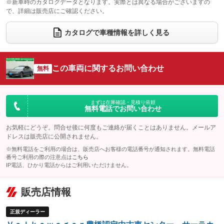
※新車時のカタログデータとなります。実際とは異なる場合がございますの
で、詳細は販売店にご確認ください。
ウォークスルー
後席モニター
：装備なし
：装備なし
電動リアゲート
フロントカメラ
カタログで車種情報を詳しく見る
：装備なし
：装備なし
シートエアコン
全周囲カメラ
：装備なし
：装備なし
サイドカメラ
ルーフレール
この車両に関するお問い合わせ
：装備なし
無料
：装備なし
エアサスペンション
ヘッドライトウォッシャー
：装備なし
：装備なし
装備略号／用語解説
まずは在庫確認・見積り依頼
無料電話でお問い合わせ
お気軽にどうぞ。問合せ後に何度もご連絡が届くことはありません。メールア
ドレスは販売店に公開されません。
※無料電話をご利用の場合は、販売店へお客様の電話番号が通知されます。無料電話
番号ご利用の際の注意点は
こちら
IP電話、ひかり電話からはご利用いただけません。
販売店情報
正規ディーラー