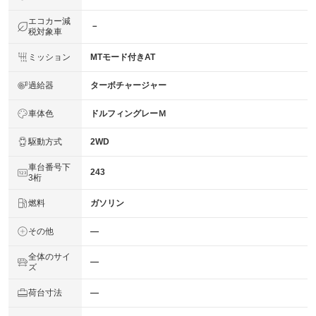
エコカー減
－
税対象車
ミッション
MTモード付きAT
過給器
ターボチャージャー
車体色
ドルフィングレーＭ
駆動方式
2WD
車台番号下
243
3桁
燃料
ガソリン
その他
―
全体のサイ
―
ズ
荷台寸法
―