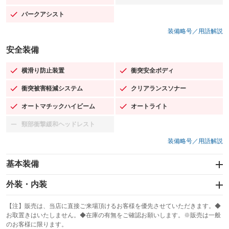
パークアシスト
：装備あり
装備略号／用語解説
安全装備
横滑り防止装置
衝突安全ボディ
：装備あり
：装備あり
衝突被害軽減システム
クリアランスソナー
：装備あり
：装備あり
オートマチックハイビーム
オートライト
：装備あり
：装備あり
頸部衝撃緩和ヘッドレスト
：装備なし
装備略号／用語解説
基本装備
エアバッグ：運転席/助手席/サイド
外装・内装
：装備あり
スライドドア
カーナビ
：装備なし
：装備なし
【注】販売は、当店に直接ご来場頂けるお客様を優先させていただきます。◆
お取置きはいたしません。◆在庫の有無をご確認お願いします。※販売は一般
サンルーフ
ABS
TV
：装備なし
：装備あり
：装備なし
のお客様に限ります。