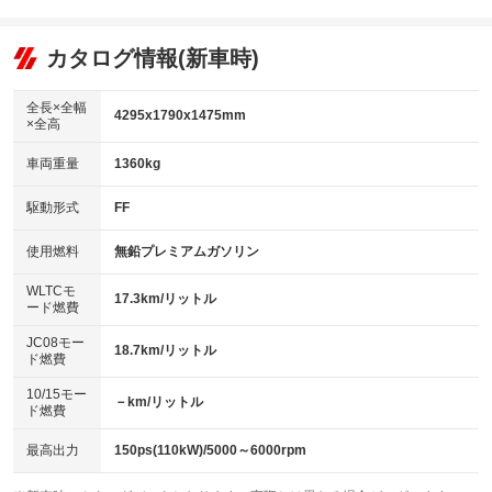
エアコン
Wエアコン
オーディオ：ミュージックプレイヤー接続可
：装備あり
：装備あり
：装備あり
リフトアップ
パワーステアリング
カタログ情報(新車時)
ビジュアル
：装備なし
：装備あり
：装備なし
ダウンヒルアシストコントロール
アルミホイール：18インチ
：装備なし
：装備あり
全長×全幅
4295x1790x1475mm
×全高
パワーウィンドウ
盗難防止システム
革シート
ハーフレザーシート
：装備あり
：装備あり
：装備なし
：装備なし
車両重量
1360kg
アイドリングストップ
ドライブレコーダー
キーレス
LEDヘッドランプ
：装備あり
：装備なし
：装備あり
：装備あり
USB入力端子
Bluetooth接続
駆動形式
FF
HID(キセノンライト)
ポータブルナビ
：装備あり
：装備あり
：装備なし
：装備なし
100V電源
クリーンディーゼル
バックカメラ
ETC2.0
使用燃料
無鉛プレミアムガソリン
：装備なし
：装備なし
：装備あり
：装備あり
センターデフロック
エアロ
スマートキー
：装備なし
WLTCモ
：装備なし
：装備あり
17.3km/リットル
ード燃費
レンタカーアップ
展示・試乗車
ローダウン
ランフラットタイヤ
：装備なし
：装備なし
：装備なし
：装備なし
JC08モー
18.7km/リットル
ド燃費
電動格納ミラー
パワーシート
3列シート
：装備あり
：装備なし
：装備なし
10/15モー
装備略号／用語解説
－km/リットル
ベンチシート
フルフラットシート
ド燃費
：装備なし
：装備なし
チップアップシート
オットマン
：装備なし
：装備なし
最高出力
150ps(110kW)/5000～6000rpm
電動格納サードシート
シートヒーター
：装備なし
：装備あり