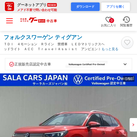
グーネットアプリ
RENEW
ダウンロード
アプリを開く
メアド不要で問い合わせ可能
0
お気に入り
閲覧履歴
フォルクスワーゲン ティグアン
ＴＤＩ ４モーション Ｒライン 禁煙車 ＬＥＤマトリックスヘ
ッドライト ＡＣＣ ＴｒａｖｅｌＡｓｓｉｓｔ アンビエントラ
もっと見る
イト ワイヤレスチャージ Ａｐｐ－Ｃｏｎｎｅｃｔ ブラインド
スポット 障害物センサー レーンアシスト ＥＴＣ（静岡県）
正規販売店認定中古車
1
/50