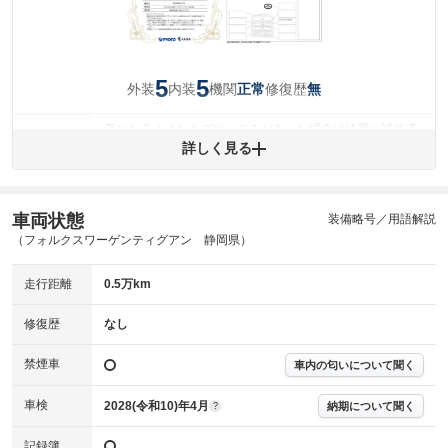
5
5
外装
内装
機関
修復歴
正常
無
気になるようなキズやへこみがあった場合は綺麗に補修済
みですが、 小さなキズやヘコミが残っている場合もありま
詳しく見る
外装
す。
(車両外装)
キズ・へこみについて問い合わせる
内装
車両状態
装備略号／用語解説
気になる汚れ等がない綺麗な室内を保っています。
(内装状態)
（フォルクスワーゲンティグアン 静岡県）
主要機関に不具合はありません。
機関
走行距離
0.5万km
詳細は鑑定書をご確認ください。
修復歴
修復歴
なし
※グー鑑定は保証サービスではございません。購入時は必ず現車をご確認
禁煙車
下さい。
車内の匂いについて聞く
※実際にお渡しするコンディションチェックシートにつきましては、形式
および表示項目が異なる場合がございます。
車検
2028(令和10)年4月
納期について聞く
?
※グー鑑定の評価はあくまでも記載している鑑定日の鑑定結果となりま
す。車両情報等の詳細は各販売店へお問い合わせ下さい。
記録簿