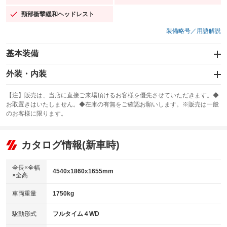
頸部衝撃緩和ヘッドレスト
：装備あり
装備略号／用語解説
基本装備
エアバッグ：運転席/助手席/サイド
外装・内装
：装備あり
スライドドア
カーナビ：メモリーナビ他
：装備なし
：装備あり
【注】販売は、当店に直接ご来場頂けるお客様を優先させていただきます。◆
お取置きはいたしません。◆在庫の有無をご確認お願いします。※販売は一般
サンルーフ
ABS
TV
：装備なし
：装備あり
：装備なし
のお客様に限ります。
エアコン
Wエアコン
オーディオ：ミュージックプレイヤー接続可
：装備あり
：装備あり
：装備あり
リフトアップ
パワーステアリング
カタログ情報(新車時)
ビジュアル
：装備なし
：装備あり
：装備なし
ダウンヒルアシストコントロール
アルミホイール：アルミホイール
：装備なし
：装備あり
全長×全幅
4540x1860x1655mm
×全高
パワーウィンドウ
盗難防止システム
革シート
ハーフレザーシート
：装備あり
：装備あり
：装備なし
：装備なし
車両重量
1750kg
アイドリングストップ
ドライブレコーダー
キーレス
LEDヘッドランプ
：装備あり
：装備なし
：装備あり
：装備あり
USB入力端子
Bluetooth接続
駆動形式
フルタイム４WD
HID(キセノンライト)
ポータブルナビ
：装備あり
：装備あり
：装備なし
：装備なし