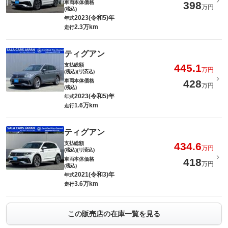
車両本体価格
398
万円
(税込)
2023(令和5)年
年式
2.3万km
走行
ティグアン
支払総額
445.1
万円
(税込)(リ済込)
車両本体価格
428
万円
(税込)
2023(令和5)年
年式
1.6万km
走行
ティグアン
支払総額
434.6
万円
(税込)(リ済込)
車両本体価格
418
万円
(税込)
2021(令和3)年
年式
3.6万km
走行
この販売店の在庫一覧を見る