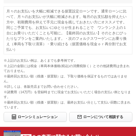
月々のお支払いを大幅に軽減できる据置設定ローンです。通常ローンに比
べて、月々のお支払いが大幅に軽減されます。毎月のお支払額を抑えたい
方や、初期費用を抑えて手元に現金を残しておきたい方にオススメです。
同じご予算でも、お支払いにゆとりが生まれることで ワンランク上の１
台にお乗りいただくことも可能に。【最終回のお支払い】そのときにぴっ
たりなプランをご案内いたします。・次のフォルクスワーゲンにお乗り換
え（車両を下取り清算）・乗り続ける（据置価格を現金ｏｒ再分割でお支
払い）
※上記のお支払い例は、あくまでも参考例です。
※上記の金額には税金（車両本体価格(税込)の消費税除く）とその他諸費用は含まれ
ておりません。
※最終回お支払い額（残価・据置額）は、下取り価格を保証するものではありませ
ん。
※詳しくは、各販売店までお問い合わせください。
※諸費用（14万円）を登録時までに現金でお支払いいただく場合の支払い例となりま
す。
※最終回お支払い額（残価・据置額）は、最終お支払い分として支払い回数に含まれ
ています。
ローンシミュレーション
ローンについて相談する