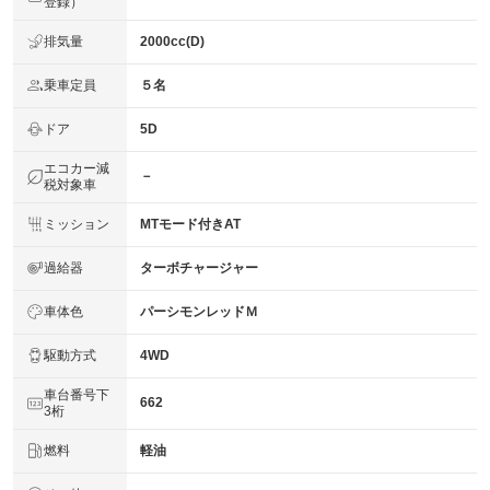
登録）
※商用車は6ヶ月または12ヶ月点検整備付
法定整備
納車前点検７１項目、納車前交換部品（３品目）、メンテ
排気量
2000cc(D)
について
ナンス保証部品（５品目）
乗車定員
５名
ドア
5D
エコカー減
－
税対象車
ミッション
MTモード付きAT
過給器
ターボチャージャー
車体色
パーシモンレッドＭ
駆動方式
4WD
車台番号下
662
3桁
燃料
軽油