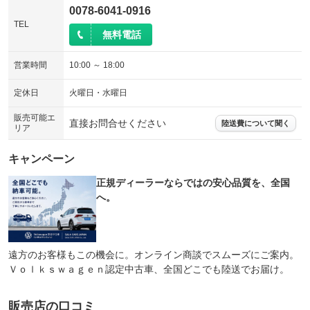
0078-6041-0916
TEL
無料電話
営業時間
10:00 ～ 18:00
定休日
火曜日・水曜日
販売可能エ
直接お問合せください
陸送費について聞く
リア
キャンペーン
正規ディーラーならではの安心品質を、全国
へ。
遠方のお客様もこの機会に。オンライン商談でスムーズにご案内。
Ｖｏｌｋｓｗａｇｅｎ認定中古車、全国どこでも陸送でお届け。
販売店の口コミ