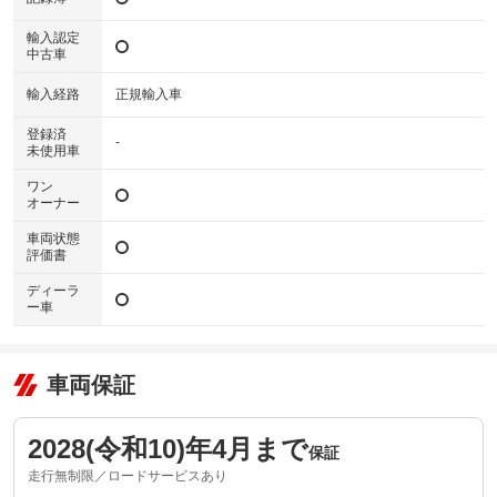
輸入認定
中古車
輸入経路
正規輸入車
登録済
-
未使用車
ワン
オーナー
車両状態
評価書
ディーラ
ー車
車両保証
2028(令和10)年4月まで
保証
走行無制限／ロードサービスあり