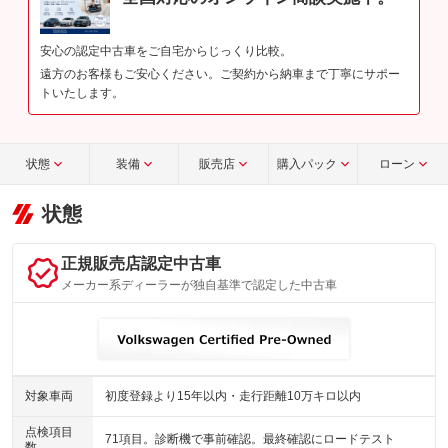
安心の認定中古車をご自宅からじっくり比較。
遠方のお客様もご安心ください。ご契約から納車まで丁寧にサポー
トいたします。
状態
装備
販売店
購入パック
ローン
状態
正規販売店認定中古車
メーカー系ディーラーが独自基準で認定した中古車
対象車両
初度登録より15年以内・走行距離10万キロ以内
点検項目
71項目。診断機で事前確認。最終確認にロードテスト
数