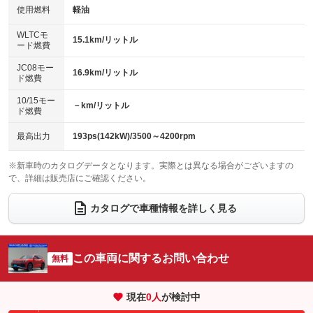
100V電源
クリーンディーゼル
バックカメラ
ETC2.0
使用燃料
軽油
：装備あり
：装備なし
：装備あり
：装備あり
センターデフロック
エアロ
スマートキー
：装備なし
WLTCモ
：装備なし
：装備あり
15.1km/リットル
ード燃費
レンタカーアップ
展示・試乗車
ローダウン
ランフラットタイヤ
：装備なし
：装備なし
：装備なし
：装備なし
JC08モー
16.9km/リットル
ド燃費
電動格納ミラー
パワーシート
3列シート
：装備あり
：装備なし
：装備なし
10/15モー
装備略号／用語解説
－km/リットル
ベンチシート
フルフラットシート
ド燃費
：装備なし
：装備なし
チップアップシート
オットマン
：装備なし
：装備なし
最高出力
193ps(142kW)/3500～4200rpm
電動格納サードシート
シートヒーター
：装備なし
：装備あり
※新車時のカタログデータとなります。実際とは異なる場合がございますの
で、詳細は販売店にご確認ください。
ウォークスルー
後席モニター
：装備なし
：装備なし
電動リアゲート
フロントカメラ
カタログで車種情報を詳しく見る
：装備あり
：装備あり
シートエアコン
全周囲カメラ
：装備なし
：装備あり
サイドカメラ
ルーフレール
この車両に関するお問い合わせ
：装備あり
無料
：装備あり
エアサスペンション
ヘッドライトウォッシャー
：装備なし
：装備なし
現在
0
人
が検討中
装備略号／用語解説