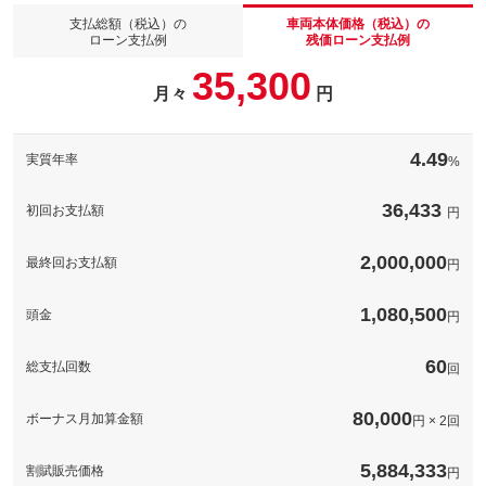
元にジャストフィットする純正フロアマットをご案内いたしま
パック内容
支払総額（税込）の
車両本体価格（税込）の
す。＊車種により金額が異なります。詳細はスタッフまでお気軽
ローン支払例
残価ローン支払例
にお問い合わせください。
純正ドライブレコーダーＤＲ－Ｓ５－ＶＷ（フロントカメラ・リ
35,300
フロアマットを新調し、リフレッシュした気分でカーライフを楽
ヤカメラセット）
備考
しんでみませんか。
月々
円
パック内容
前方ＱＨＤ・後方フルＨＤの高精細同時録画を実現した多機能モ
備考
デル。スマートフォンと専用アプリでＷｉ－Ｆｉ接続も可能。
滑力（滑落性＋流水性）がお車の美しさを守ります。普段のお手
入れは水洗いでＯＫです。＊車種により金額が異なります。詳細
このパックの見積もり依頼（無料）
4.49
実質年率
%
はスタッフまでお気軽にお問合せください。
このパックの見積もり依頼（無料）
塗装表面に保護層をつくり、塗装の色褪せやキズ・汚れを防止し
ます。また、光の乱反射を抑え、艶、光沢を良くします。撥水性
36,433
初回お支払額
円
備考
も向上するため、汚れがつきにくくなり洗車も楽になります。
2,000,000
最終回お支払額
円
このパックの見積もり依頼（無料）
1,080,500
頭金
円
60
総支払回数
回
80,000
ボーナス月加算金額
円 × 2回
5,884,333
割賦販売価格
円