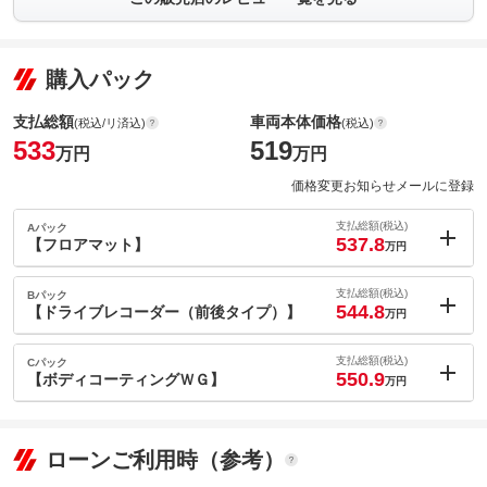
購入パック
支払総額
車両本体価格
(税込/リ済込)
(税込)
533
519
万円
万円
価格変更お知らせメールに登録
支払総額(税込)
Aパック
537.8
【フロアマット】
万円
内：オプシ
4.8
ョン価格
支払総額(税込)
Bパック
万円
544.8
(税込)
【ドライブレコーダー（前後タイプ）】
万円
車両本体価
519
万円
内：オプシ
格
11.8
ョン価格
支払総額(税込)
Cパック
万円
550.9
(税込)
【ボディコーティングＷＧ】
万円
車両本体価
519
万円
内：オプシ
格
17.9
ョン価格
万円
(税込)
ローンご利用時（参考）
パック内容
車両本体価
519
万円
お車のご購入とご一緒に新品のフロアマットはいかがですか。足
格