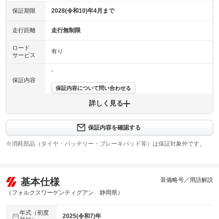
保証期限
2028(令和10)年4月まで
走行距離
走行無制限
ロード
有り
サービス
-
保証内容
保証内容について問い合わせる
詳しく見る
保証項目
-
修理回数
無制限
保証内容を確認する
※消耗部品（タイヤ・バッテリー・ブレーキパッド等）は保証対象外です。
上限金額
車両本体価格
免責金
無し
基本仕様
装備略号／用語解説
保証修理
-
受付先
（フォルクスワーゲンティグアン 静岡県）
整備付 法定12ヶ月または法定24ヶ月点検整備付
年式（初度
法定整備
※車検なし・車検整備付の場合は法定24ヶ月点検整備付
2025(令和7)年