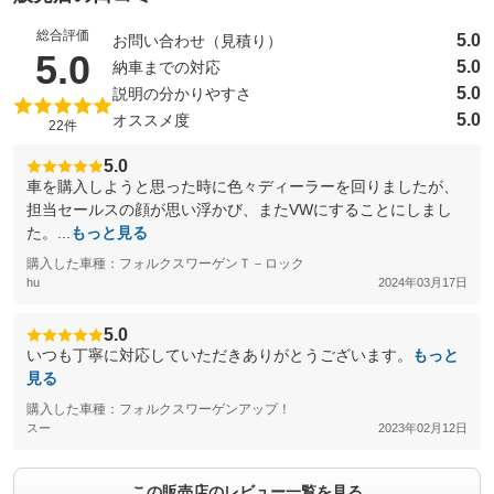
総合評価
5.0
お問い合わせ（見積り）
（5点満点中）
5.0
5.0
納車までの対応
5.0
説明の分かりやすさ
5.0
オススメ度
22件
5.0
車を購入しようと思った時に色々ディーラーを回りましたが、
担当セールスの顔が思い浮かび、またVWにすることにしまし
た。...
もっと見る
購入した車種：フォルクスワーゲンＴ－ロック
hu
2024年03月17日
5.0
いつも丁寧に対応していただきありがとうございます。
もっと
見る
購入した車種：フォルクスワーゲンアップ！
スー
2023年02月12日
この販売店のレビュー一覧を見る