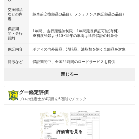
交換部品
などの内
納車前交換部品(3品目)。メンテナンス保証部品(5品目)
容
保証期
1年間 。走行距離無制限・1年間延長保証可能(有料)
間・走行
※初度登録より10~15年の車両は延長保証の対象外
距離
保証内容
ボディの内外装品、消耗品、油脂類を除く全部品を対象
特徴など
保証期間中、全国24時間のロードサービスを提供
閉じる
グー鑑定評価
プロの鑑定士が4項目を5段階でチェック
評価書を見る