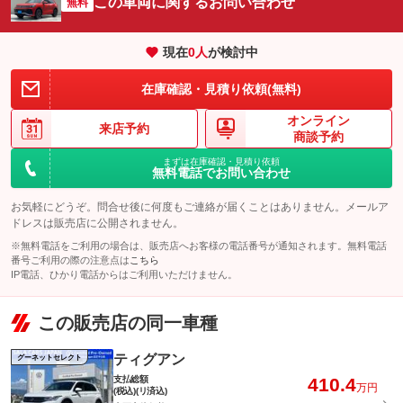
この車両に関するお問い合わせ
無料
現在
0
人
が検討中
在庫確認・見積り依頼(無料)
オンライン
来店予約
商談予約
まずは在庫確認・見積り依頼
無料電話でお問い合わせ
お気軽にどうぞ。問合せ後に何度もご連絡が届くことはありません。メールア
ドレスは販売店に公開されません。
※無料電話をご利用の場合は、販売店へお客様の電話番号が通知されます。無料電話
番号ご利用の際の注意点は
こちら
IP電話、ひかり電話からはご利用いただけません。
この販売店の同一車種
ティグアン
グーネットセレクト
支払総額
410.4
万円
(税込)(リ済込)