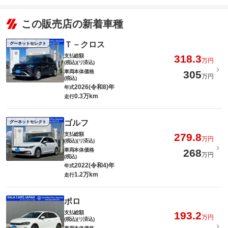
この販売店の新着車種
Ｔ－クロス
グーネットセレクト
支払総額
318.3
万円
(税込)(リ済込)
車両本体価格
305
万円
(税込)
2026(令和8)年
年式
0.3万km
走行
ゴルフ
グーネットセレクト
支払総額
279.8
万円
(税込)(リ済込)
車両本体価格
268
万円
(税込)
2022(令和4)年
年式
1.2万km
走行
ポロ
支払総額
193.2
万円
(税込)(リ済込)