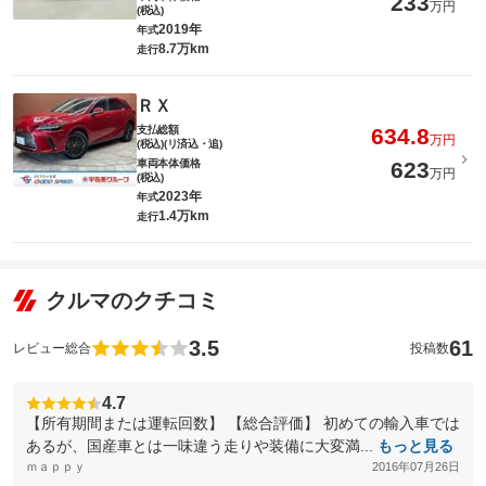
233
万円
(税込)
2019年
年式
8.7万km
走行
ＲＸ
支払総額
634.8
万円
(税込)(リ済込・追)
車両本体価格
623
万円
(税込)
2023年
年式
1.4万km
走行
クルマのクチコミ
3.5
61
レビュー総合
投稿数
4.7
【所有期間または運転回数】 【総合評価】 初めての輸入車では
あるが、国産車とは一味違う走りや装備に大変満...
もっと見る
ｍａｐｐｙ
2016年07月26日