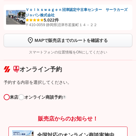
Ｖｏｌｋｓｗａｇｅｎ沼津認定中古車センター サーラカーズ
ジャパン株式会社
【STEP1】
認証画面でグーネットを友だち追加してから「許可する」ボタンを押
5.0
22件
します
〒410-0059 静岡県沼津市若葉町１４－２２
【STEP2】
トーク画面で
ボタンをタップして問い合わせを
MAPで販売店までのルートを確認する
完了してください。
スマートフォンの位置情報をONにしてください
こちら
オンライン予約
予約する内容を選択してください。
来店
オンライン商談予約
?
販売店からのお知らせ！
全国対応のオンライン商談実施中。