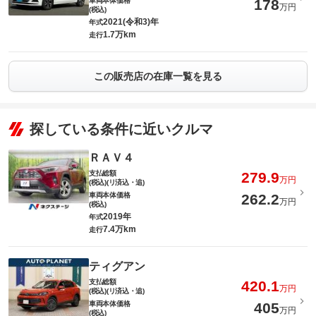
車両本体価格
178
万円
(税込)
2021(令和3)年
年式
1.7万km
走行
この販売店の在庫一覧を見る
探している条件に近いクルマ
ＲＡＶ４
支払総額
279.9
万円
(税込)(リ済込・追)
車両本体価格
262.2
万円
(税込)
2019年
年式
7.4万km
走行
ティグアン
支払総額
420.1
万円
(税込)(リ済込・追)
車両本体価格
405
万円
(税込)