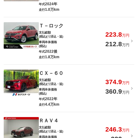
2024年
年式
1.0万km
走行
Ｔ－ロック
支払総額
223.8
万円
(税込)(リ済込・追)
車両本体価格
212.8
万円
(税込)
2022後
年式
1.8万km
走行
ＣＸ－６０
支払総額
374.9
万円
(税込)(リ済込・追)
車両本体価格
360.9
万円
(税込)
2022年
年式
4.4万km
走行
ＲＡＶ４
支払総額
246.3
万円
(税込)(リ済込・追)
車両本体価格