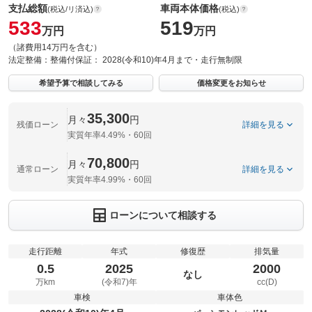
支払総額
車両本体価格
(税込/リ済込)
(税込)
533
519
万円
万円
（諸費用14万円を含む）
法定整備：
整備付
保証：
2028(令和10)年4月まで・走行無制限
希望予算で相談してみる
価格変更をお知らせ
35,300
月々
円
残価ローン
詳細を見る
実質年率4.49%・60回
70,800
月々
円
通常ローン
詳細を見る
実質年率4.99%・60回
ローンについて相談する
走行距離
年式
修復歴
排気量
0.5
2025
2000
なし
万km
(令和7)年
cc(D)
車検
車体色