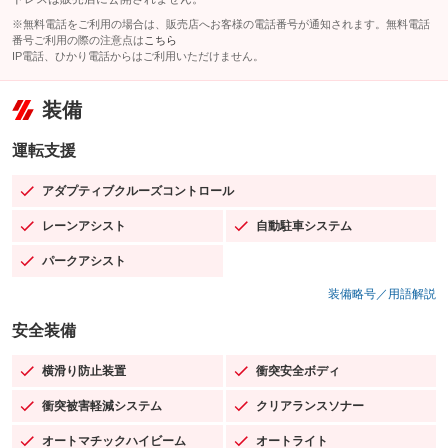
※無料電話をご利用の場合は、販売店へお客様の電話番号が通知されます。無料電話
番号ご利用の際の注意点は
こちら
IP電話、ひかり電話からはご利用いただけません。
装備
運転支援
アダプティブクルーズコントロール
：装備あり
レーンアシスト
自動駐車システム
：装備あり
：装備あり
パークアシスト
：装備あり
装備略号／用語解説
安全装備
横滑り防止装置
衝突安全ボディ
：装備あり
：装備あり
衝突被害軽減システム
クリアランスソナー
：装備あり
：装備あり
オートマチックハイビーム
オートライト
：装備あり
：装備あり