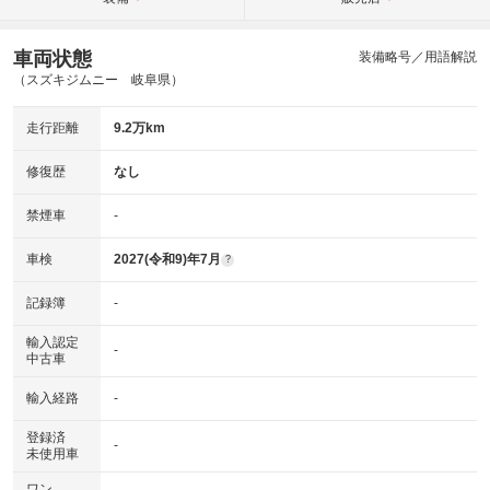
車両状態
装備略号／用語解説
（スズキジムニー 岐阜県）
走行距離
9.2万km
修復歴
なし
禁煙車
-
車検
2027(令和9)年7月
?
記録簿
-
輸入認定
-
中古車
輸入経路
-
登録済
-
未使用車
ワン