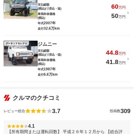
支払総額
60
万円
(税込)(リ済込・追)
車両本体価格
50
万円
(税込)
2007年
年式
32.6万km
走行
ジムニー
グーネットセレクト
支払総額
44.8
万円
(税込)(リ済込・追)
車両本体価格
41.8
万円
(税込)
1987年
年式
6.6万km
走行
クルマのクチコミ
3.7
309
レビュー総合
投稿数
4.1
【所有期間または運転回数】 平成２６年１２月から 【総合評