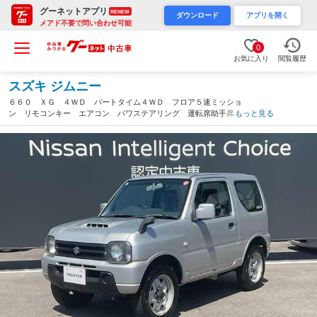
グーネットアプリ
RENEW
ダウンロード
アプリを開く
メアド不要で問い合わせ可能
0
お気に入り
閲覧履歴
スズキ ジムニー
６６０ ＸＧ ４ＷＤ パートタイム４ＷＤ フロア５速ミッショ
ン リモコンキー エアコン パワステアリング 運転席助手席エ
もっと見る
アバック ＣＤラジオ ＥＴＣ ハロゲンヘッドライト パワーウ
インドウ（岐阜県）