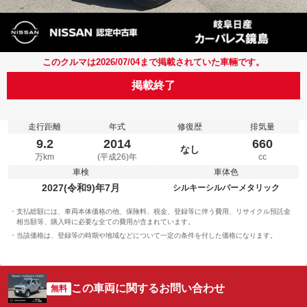
このクルマは2026/07/04まで掲載されていた車輛です。
掲載終了
走行距離
年式
修復歴
排気量
9.2
2014
660
なし
万km
(平成26)年
cc
車検
車体色
2027(令和9)年7月
シルキーシルバーメタリック
支払総額には、車両本体価格の他、保険料、税金、登録等に伴う費用、リサイクル預託金
相当額等、購入時に必要な全ての費用が含まれています。
当該価格は、登録等の時期や地域などについて一定の条件を付した価格になります。
この車両に関するお問い合わせ
無料