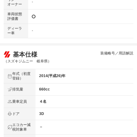
-
オーナー
車両状態
評価書
ディーラ
-
ー車
基本仕様
装備略号／用語解説
（スズキジムニー 岐阜県）
年式（初度
2014(平成26)年
登録）
排気量
660cc
乗車定員
４名
ドア
3D
エコカー減
－
税対象車