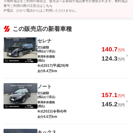
※無料電話をご利用の場合は、販売店へお客様の電話番号が通知されます。無料電話
番号ご利用の際の注意点は
こちら
IP電話、ひかり電話からはご利用いただけません。
この販売店の新着車種
セレナ
支払総額
140.7
万円
(税込)(リ済込)
車両本体価格
124.3
万円
(税込)
2017(平成29)年
年式
8.4万km
走行
ノート
支払総額
157.1
万円
(税込)(リ済込)
車両本体価格
145.2
万円
(税込)
2022(令和4)年
年式
4.0万km
走行
キックス