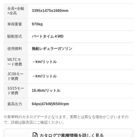
ダウンヒルアシストコントロール
アルミホイール
：装備なし
：装備なし
全長×全幅
3395x1475x1680mm
×全高
パワーウィンドウ
盗難防止システム
革シート
ハーフレザーシート
：装備あり
：装備なし
：装備なし
：装備なし
車両重量
970kg
アイドリングストップ
ドライブレコーダー
キーレス
LEDヘッドランプ
：装備なし
：装備なし
：装備あり
：装備なし
USB入力端子
Bluetooth接続
駆動形式
パートタイム４WD
HID(キセノンライト)
ポータブルナビ
：装備なし
：装備なし
：装備なし
：装備なし
100V電源
クリーンディーゼル
バックカメラ
ETC
使用燃料
無鉛レギュラーガソリン
：装備なし
：装備なし
：装備なし
：装備なし
センターデフロック
エアロ
スマートキー
：装備なし
WLTCモ
：装備なし
：装備なし
－km/リットル
ード燃費
レンタカーアップ
展示・試乗車
ローダウン
ランフラットタイヤ
：装備なし
：装備なし
：装備なし
：装備なし
JC08モー
－km/リットル
ド燃費
電動格納ミラー
パワーシート
3列シート
：装備なし
：装備なし
：装備なし
10/15モー
装備略号／用語解説
16.4km/リットル
ベンチシート
フルフラットシート
ド燃費
：装備なし
：装備なし
チップアップシート
オットマン
：装備なし
：装備なし
最高出力
64ps(47kW)/6500rpm
電動格納サードシート
シートヒーター
：装備なし
：装備なし
※新車時のカタログデータとなります。実際とは異なる場合がございますの
で、詳細は販売店にご確認ください。
ウォークスルー
後席モニター
：装備なし
：装備なし
電動リアゲート
フロントカメラ
カタログで車種情報を詳しく見る
：装備なし
：装備なし