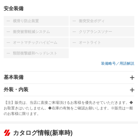
安全装備
横滑り防止装置
衝突安全ボディ
：装備なし
：装備なし
衝突被害軽減システム
クリアランスソナー
：装備なし
：装備なし
オートマチックハイビーム
オートライト
：装備なし
：装備なし
頸部衝撃緩和ヘッドレスト
：装備なし
装備略号／用語解説
基本装備
エアバッグ：運転席/助手席
外装・内装
：装備あり
スライドドア
カーナビ
：装備なし
：装備なし
【注】販売は、当店に直接ご来場頂けるお客様を優先させていただきます。◆
お取置きはいたしません。◆在庫の有無をご確認お願いします。※販売は一般
サンルーフ
ABS
TV
：装備なし
：装備あり
：装備なし
のお客様に限ります。
エアコン
Wエアコン
オーディオ：CDまたはCDチェンジャー
：装備あり
：装備なし
：装備あり
リフトアップ
パワーステアリング
カタログ情報(新車時)
ビジュアル
：装備なし
：装備あり
：装備なし