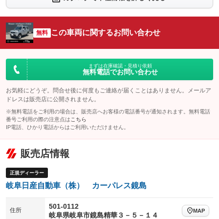
シートエアコン
全周囲カメラ
：装備なし
：装備なし
サイドカメラ
ルーフレール
この車両に関するお問い合わせ
：装備なし
無料
：装備なし
エアサスペンション
ヘッドライトウォッシャー
：装備なし
：装備なし
装備略号／用語解説
まずは在庫確認・見積り依頼
無料電話でお問い合わせ
お気軽にどうぞ。問合せ後に何度もご連絡が届くことはありません。メールア
ドレスは販売店に公開されません。
※無料電話をご利用の場合は、販売店へお客様の電話番号が通知されます。無料電話
番号ご利用の際の注意点は
こちら
IP電話、ひかり電話からはご利用いただけません。
販売店情報
正規ディーラー
岐阜日産自動車（株） カーパレス鏡島
501-0112
住所
MAP
岐阜県岐阜市鏡島精華３－５－１４