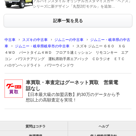
アルパインスタイル オリジナルカスタマイズカー「ベアス」
シリーズに新デザイン「丸型2灯モデル」を追加…
記事一覧を見る
中古車
スズキの中古車
ジムニーの中古車
ジムニー・岐阜県の中古
車
ジムニー・岐阜県岐阜市の中古車
スズキ ジムニー ６６０ ＸＧ
４ＷＤ パートタイム４ＷＤ フロア５速ミッション リモコンキー エア
コン パワステアリング 運転席助手席エアバック ＣＤラジオ ＥＴＣ
ハロゲンヘッドライト パワーウインドウ
車買取・車査定はグーネット買取 営業電
話なし
【日本最大級の加盟店数】約30万のデータから予
想以上の高額査定を実現！
質問はコチラ
ヘルプ