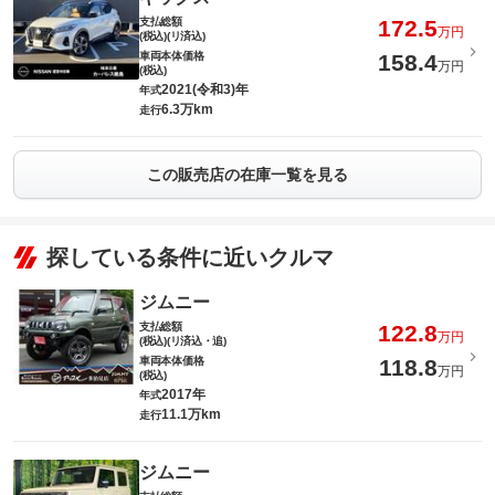
支払総額
172.5
万円
(税込)(リ済込)
車両本体価格
158.4
万円
(税込)
2021(令和3)年
年式
6.3万km
走行
この販売店の在庫一覧を見る
探している条件に近いクルマ
ジムニー
支払総額
122.8
万円
(税込)(リ済込・追)
車両本体価格
118.8
万円
(税込)
2017年
年式
11.1万km
走行
ジムニー