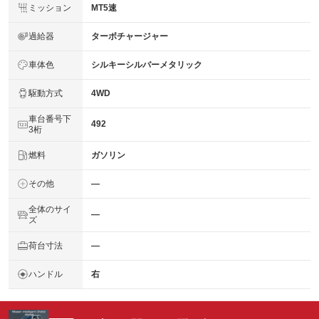
ミッション
MT5速
過給器
ターボチャージャー
車体色
シルキーシルバーメタリック
駆動方式
4WD
車台番号下
492
3桁
燃料
ガソリン
その他
―
全体のサイ
―
ズ
荷台寸法
―
ハンドル
右