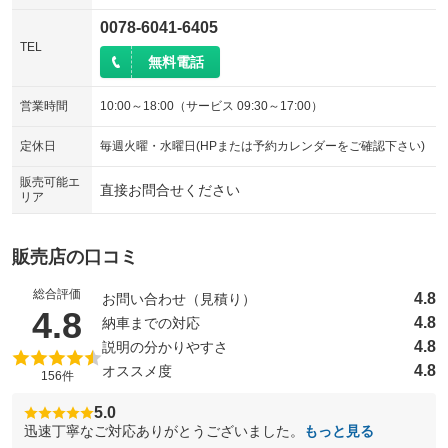
0078-6041-6405
TEL
無料電話
営業時間
10:00～18:00（サービス 09:30～17:00）
定休日
毎週火曜・水曜日(HPまたは予約カレンダーをご確認下さい)
販売可能エ
直接お問合せください
リア
販売店の口コミ
総合評価
4.8
お問い合わせ（見積り）
（5点満点中）
4.8
4.8
納車までの対応
4.8
説明の分かりやすさ
4.8
オススメ度
156件
5.0
迅速丁寧なご対応ありがとうございました。
もっと見る