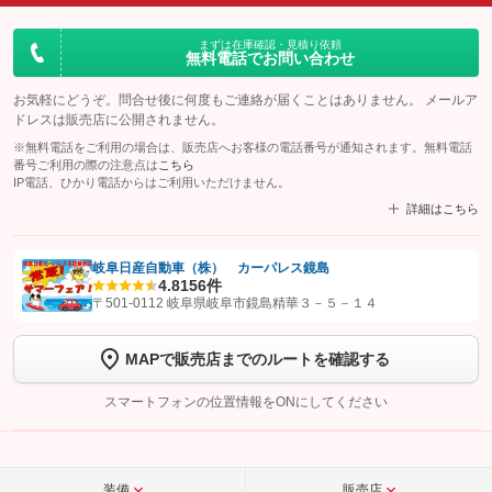
まずは在庫確認・見積り依頼
無料電話でお問い合わせ
お気軽にどうぞ。問合せ後に何度もご連絡が届くことはありません。 メールア
ドレスは販売店に公開されません。
※無料電話をご利用の場合は、販売店へお客様の電話番号が通知されます。無料電話
番号ご利用の際の注意点は
こちら
IP電話、ひかり電話からはご利用いただけません。
詳細はこちら
岐阜日産自動車（株） カーパレス鏡島
4.8
156件
【STEP1】
認証画面でグーネットを友だち追加してから「許可する」ボタンを押
〒501-0112 岐阜県岐阜市鏡島精華３－５－１４
します
MAPで販売店までのルートを確認する
【STEP2】
トーク画面で
ボタンをタップして問い合わせを
完了してください。
スマートフォンの位置情報をONにしてください
こちら
装備
販売店