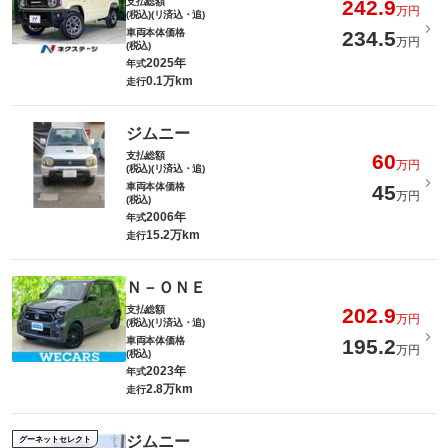
支払総額
242.9
万円
(税込)(リ済込・追)
車両本体価格
234.5
万円
(税込)
2025年
年式
0.1万km
走行
ジムニー
支払総額
60
万円
(税込)(リ済込・追)
車両本体価格
45
万円
(税込)
2006年
年式
15.2万km
走行
Ｎ－ＯＮＥ
支払総額
202.9
万円
(税込)(リ済込・追)
車両本体価格
195.2
万円
(税込)
2023年
年式
2.8万km
走行
ジムニー
グーネットセレクト