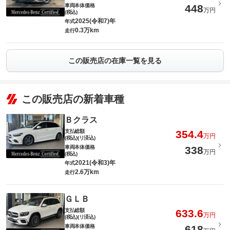
車両本体価格
448
万円
(税込)
2025(令和7)年
年式
0.3万km
走行
この販売店の在庫一覧を見る
この販売店の新着車種
Ｂクラス
支払総額
354.4
万円
(税込)(リ済込)
車両本体価格
338
万円
(税込)
2021(令和3)年
年式
2.6万km
走行
ＧＬＢ
支払総額
633.6
万円
(税込)(リ済込)
車両本体価格
618