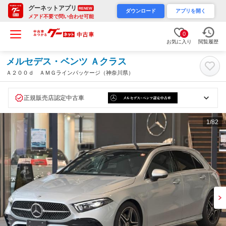
グーネットアプリ
RENEW
ダウンロード
アプリを開く
メアド不要で問い合わせ可能
0
お気に入り
閲覧履歴
メルセデス・ベンツ Ａクラス
Ａ２００ｄ ＡＭＧラインパッケージ（神奈川県）
正規販売店認定中古車
1
/82