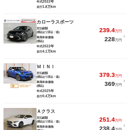
2022年
年式
1.8万km
走行
カローラスポーツ
支払総額
239.4
万円
(税込)(リ済込・追)
車両本体価格
228
万円
(税込)
2022年
年式
4.1万km
走行
ＭＩＮＩ
支払総額
379.3
万円
(税込)(リ済込・追)
車両本体価格
369
万円
(税込)
2025年
年式
0.4万km
走行
Ａクラス
支払総額
251.4
万円
(税込)(リ済込・追)
車両本体価格
238.4
万円