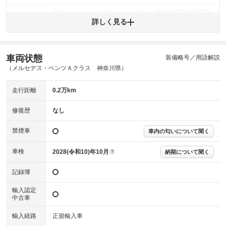
気になるようなキズやへこみがあった場合は綺麗に補修済
みですが、 小さなキズやヘコミが残っている場合もありま
詳しく見る
外装
す。
(車両外装)
キズ・へこみについて問い合わせる
内装
車両状態
装備略号／用語解説
気になる汚れ等がない綺麗な室内を保っています。
(内装状態)
（メルセデス・ベンツＡクラス 神奈川県）
主要機関に不具合はありません。
機関
走行距離
0.2万km
詳細は鑑定書をご確認ください。
修復歴
修復歴
なし
※グー鑑定は保証サービスではございません。購入時は必ず現車をご確認
禁煙車
下さい。
車内の匂いについて聞く
※実際にお渡しするコンディションチェックシートにつきましては、形式
および表示項目が異なる場合がございます。
車検
2028(令和10)年10月
納期について聞く
?
※グー鑑定の評価はあくまでも記載している鑑定日の鑑定結果となりま
す。車両情報等の詳細は各販売店へお問い合わせ下さい。
記録簿
輸入認定
中古車
輸入経路
正規輸入車