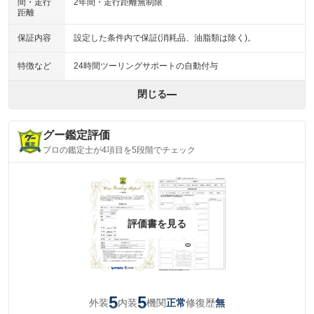
間・走行
2年間・走行距離無制限
距離
保証内容
設定した条件内で保証(消耗品、油脂類は除く)。
特徴など
24時間ツーリングサポートの自動付与
閉じる
グー鑑定評価
プロの鑑定士が4項目を5段階でチェック
評価書を見る
5
5
外装
内装
機関
修復歴
正常
無