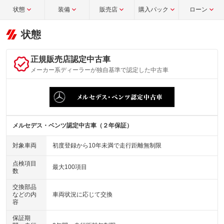
状態
装備
販売店
購入パック
ローン
状態
正規販売店認定中古車
メーカー系ディーラーが独自基準で認定した中古車
メルセデス・ベンツ認定中古車（２年保証）
対象車両
初度登録から10年未満で走行距離無制限
点検項目
最大100項目
数
交換部品
などの内
車両状況に応じて交換
容
保証期