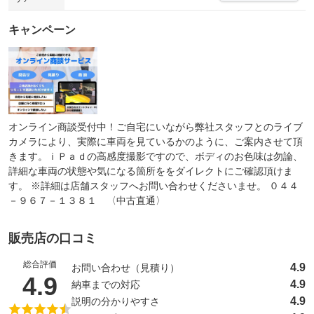
キャンペーン
オンライン商談受付中！ご自宅にいながら弊社スタッフとのライブ
カメラにより、実際に車両を見ているかのように、ご案内させて頂
きます。ｉＰａｄの高感度撮影ですので、ボディのお色味は勿論、
詳細な車両の状態や気になる箇所ををダイレクトにご確認頂けま
す。 ※詳細は店舗スタッフへお問い合わせくださいませ。 ０４４
－９６７－１３８１ 〈中古直通〉
販売店の口コミ
総合評価
4.9
お問い合わせ（見積り）
（5点満点中）
4.9
4.9
納車までの対応
4.9
説明の分かりやすさ