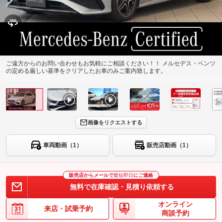
ご遠方からのお問い合わせもお気軽にご相談ください！！ メルセデス・ベンツ
の定める厳しい基準をクリアしたお車のみご案内致します。
画像をリクエストする
車両動画（1）
販売店動画（1）
販売店からメールで
最短即日
にご連絡
無料で在庫確認・見積り依頼する
オンライン
来店・試乗予約
商談予約