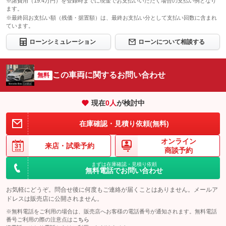
※諸費用（19.4万円）を登録時までに現金でお支払いいただく場合の支払い例となり
ます。
※最終回お支払い額（残価・据置額）は、最終お支払い分として支払い回数に含まれ
ています。
ローンシミュレーション
ローンについて相談する
この車両に関するお問い合わせ
無料
現在
0
人
が検討中
在庫確認・見積り依頼(無料)
オンライン
来店・
試乗予約
商談予約
まずは在庫確認・見積り依頼
無料電話でお問い合わせ
お気軽にどうぞ。問合せ後に何度もご連絡が届くことはありません。メールア
ドレスは販売店に公開されません。
※無料電話をご利用の場合は、販売店へお客様の電話番号が通知されます。無料電話
番号ご利用の際の注意点は
こちら