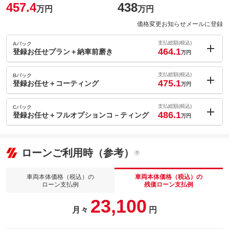
457.4
438
万円
万円
価格変更お知らせメールに登録
支払総額(税込)
Aパック
464.1
登録お任せプラン＋納車前磨き
万円
内：オプシ
6.7
ョン価格
支払総額(税込)
Bパック
万円
475.1
(税込)
登録お任せ＋コーティング
万円
車両本体価
438
万円
内：オプシ
格
17.7
ョン価格
支払総額(税込)
Cパック
万円
486.1
(税込)
登録お任せ＋フルオプションコ－ティング
万円
車両本体価
438
万円
内：オプシ
格
パック内容
28.7
ョン価格
万円
(税込)
ローンご利用時（参考）
車両本体価
438
万円
格
パック内容
基本プランにプラスで希望ナンバー、ご納車前の磨きをお任せい
ただくプランでございます。磨きをかけることにより、お車がよ
車両本体価格（税込）の
車両本体価格（税込）の
備考
り綺麗な状態に仕上がります。
ローン支払例
残価ローン支払例
パック内容
23,100
■登録の手続きはすべてお任せください■コーティングは、ボディ
備考
ガラスコーティングを行います。
月々
円
このパックの見積もり依頼（無料）