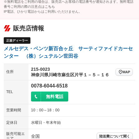
：装備なし
：装備あり
※無料電話をご利用の場合は、販売店へお客様の電話番号が通知されます。無料電話
番号ご利用の際の注意点は
こちら
ウォークスルー
後席モニター
IP電話、ひかり電話からはご利用いただけません。
：装備なし
：装備なし
電動リアゲート
フロントカメラ
：装備なし
：装備あり
販売店情報
シートエアコン
全周囲カメラ
：装備なし
：装備あり
正規ディーラー
サイドカメラ
ルーフレール
：装備あり
：装備なし
メルセデス・ベンツ新百合ヶ丘 サーティファイドカーセ
エアサスペンション
ヘッドライトウォッシャー
：装備なし
：装備なし
ンター （株）シュテルン世田谷
装備略号／用語解説
215-0023
住所
MAP
神奈川県川崎市麻生区片平１－５－１６
0078-6044-6518
TEL
無料電話
営業時間
10：00～18：00
定休日
水曜日・年末年始
販売可能エ
全国
陸送費について聞く
リア