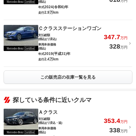
万円
(税込)
2024(令和6)年
年式
2.9万km
走行
Ｃクラスステーションワゴン
支払総額
347.7
万円
(税込)(リ済込)
車両本体価格
328
万円
(税込)
2019(平成31)年
年式
2.4万km
走行
この販売店の在庫一覧を見る
探している条件に近いクルマ
Ａクラス
支払総額
353.4
万円
(税込)(リ済込・追)
車両本体価格
338
万円
(税込)