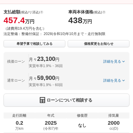
支払総額
車両本体価格
(税込/リ済込)
(税込)
457.4
438
万円
万円
（諸費用19.4万円を含む）
法定整備：
整備付
保証：
2028(令和10)年10月まで・走行無制限
希望予算で相談してみる
価格変更をお知らせ
23,100
月々
円
残価ローン
詳細を見る
実質年率1.9%・36回
59,900
月々
円
通常ローン
詳細を見る
実質年率1.9%・60回
ローンについて相談する
走行距離
年式
修復歴
排気量
0.2
2025
2000
なし
万km
(令和7)年
cc(D)