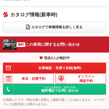
エアコン
Wエアコン
オーディオ：ミュージックプレイヤー接続可
：装備あり
：装備なし
：装備あり
リフトアップ
パワーステアリング
カタログ情報(新車時)
ビジュアル
：装備なし
：装備あり
：装備なし
ダウンヒルアシストコントロール
アルミホイール：18インチ
：装備なし
：装備あり
カタログで車種情報を詳しく見る
パワーウィンドウ
盗難防止システム
革シート
ハーフレザーシート
：装備あり
：装備あり
：装備あり
：装備なし
アイドリングストップ
ドライブレコーダー
キーレス
LEDヘッドランプ
：装備あり
：装備あり
：装備あり
：装備あり
この車両に関するお問い合わせ
無料
USB入力端子
Bluetooth接続
HID(キセノンライト)
ポータブルナビ
：装備あり
：装備あり
：装備なし
：装備なし
100V電源
クリーンディーゼル
バックカメラ
ETC2.0
：装備なし
：装備なし
現在
0
人
が検討中
：装備あり
：装備あり
センターデフロック
エアロ
スマートキー
：装備なし
：装備なし
：装備あり
在庫確認・見積り依頼(無料)
レンタカーアップ
展示・試乗車
ローダウン
ランフラットタイヤ
：装備なし
：装備あり
：装備なし
：装備なし
オンライン
来店・
試乗予約
商談予約
電動格納ミラー
パワーシート
3列シート
：装備あり
：装備あり
：装備なし
まずは在庫確認・見積り依頼
装備略号／用語解説
無料電話でお問い合わせ
ベンチシート
フルフラットシート
：装備なし
：装備なし
お気軽にどうぞ。問合せ後に何度もご連絡が届くことはありません。メールア
チップアップシート
オットマン
：装備なし
：装備なし
ドレスは販売店に公開されません。
電動格納サードシート
シートヒーター