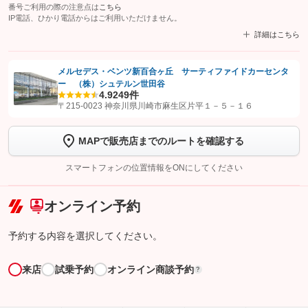
番号ご利用の際の注意点は
こちら
IP電話、ひかり電話からはご利用いただけません。
詳細はこちら
メルセデス・ベンツ新百合ヶ丘 サーティファイドカーセンタ
ー （株）シュテルン世田谷
【STEP1】
認証画面でグーネットを友だち追加してから「許可する」ボタンを押
4.9
249件
します
〒215-0023 神奈川県川崎市麻生区片平１－５－１６
【STEP2】
トーク画面で
ボタンをタップして問い合わせを
MAPで販売店までのルートを確認する
完了してください。
スマートフォンの位置情報をONにしてください
こちら
オンライン予約
予約する内容を選択してください。
来店
試乗予約
オンライン商談予約
?