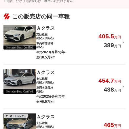
IP電話、ひかり電話からはご利用いただけません。
この販売店の同一車種
Ａクラス
支払総額
405.5
万円
(税込)(リ済込)
車両本体価格
389
万円
(税込)
2023(令和5)年
年式
0.5万km
走行
Ａクラス
支払総額
454.7
万円
(税込)(リ済込)
車両本体価格
438
万円
(税込)
2025(令和7)年
年式
0.5万km
走行
Ａクラス
グーネットセレクト
支払総額
465
万円
(税込)(リ済込)