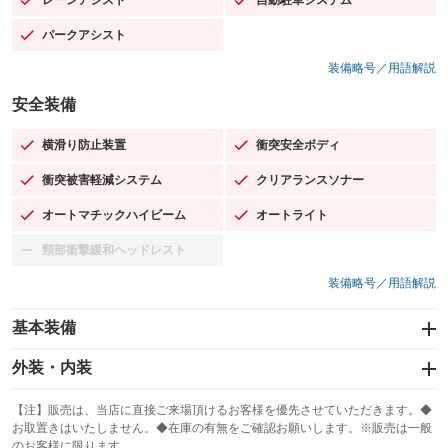
：装備あり
：装備あり
パークアシスト
：装備あり
装備略号／用語解説
安全装備
横滑り防止装置
衝突安全ボディ
：装備あり
：装備あり
衝突被害軽減システム
クリアランスソナー
：装備あり
：装備あり
オートマチックハイビーム
オートライト
：装備あり
：装備あり
頸部衝撃緩和ヘッドレスト
：装備なし
装備略号／用語解説
基本装備
エアバッグ：運転席/助手席/サイド
外装・内装
：装備あり
スライドドア
カーナビ：メモリーナビ他
：装備なし
：装備あり
【注】販売は、当店に直接ご来場頂けるお客様を優先させていただきます。◆
お取置きはいたしません。◆在庫の有無をご確認お願いします。※販売は一般
サンルーフ
ABS
TV：フルセグ
：装備あり
：装備あり
：装備あり
のお客様に限ります。