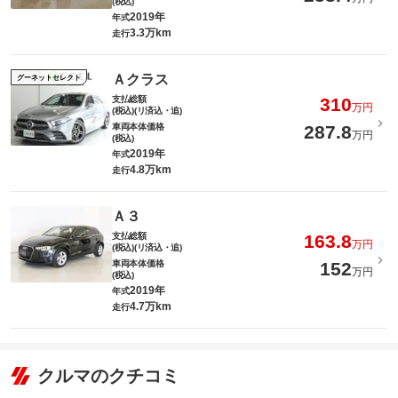
(税込)
2019年
年式
3.3万km
走行
Ａクラス
グーネットセレクト
支払総額
310
万円
(税込)(リ済込・追)
車両本体価格
287.8
万円
(税込)
2019年
年式
4.8万km
走行
Ａ３
支払総額
163.8
万円
(税込)(リ済込・追)
車両本体価格
152
万円
(税込)
2019年
年式
4.7万km
走行
クルマのクチコミ