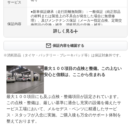
有り
サービス
●新車保証継承（走行距離無制限）：一般保証（純正部品
の材料または製造上の不具合が発生した場合に無償修
理）、及びメンテナンス保証（メーカー指定点検、定期交
保証内容
換部品の交換・補充、消耗部品の交換・補充）
詳しく見る
保証内容について問い合わせる
保証内容を確認する
保証項目
-
※消耗部品（タイヤ・バッテリー・ブレーキパッド等）は保証対象外です。
修理回数
無制限
最大１００項目の点検と整備。この上ない
上限金額
限度額無制限
安心と信頼は、ここから生まれる
免責金
無し
保証修理
-
最大１００項目にも及ぶ点検・整備項目が設定されています。
受付先
この点検・整備は、厳しい基準に適合し充実の設備を備えたサ
整備付 法定12ヶ月または法定24ヶ月点検整備付
ービス工場において、メルセデス・ベンツに精通したサービ
法定整備
※車検なし・車検整備付の場合は法定24ヶ月点検整備付
ス・スタッフが入念に実施。ご購入後も万全のサポート体制を
※商用車は6ヶ月または12ヶ月点検整備付
整えております。
メルセデスの基準を満たす唯一の認定中古車。最大１００
法定整備
項目にも及ぶ正規販売店の徹底した点検、整備を経て、基
について