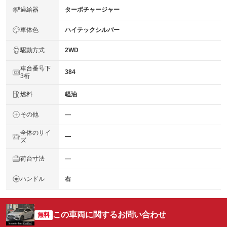
過給器
ターボチャージャー
車体色
ハイテックシルバー
駆動方式
2WD
車台番号下
384
3桁
燃料
軽油
その他
―
全体のサイ
―
ズ
荷台寸法
―
ハンドル
右
この車両に関するお問い合わせ
無料