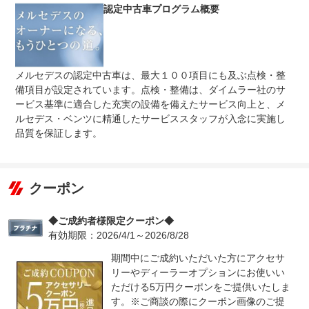
準をクリアした車だけの安心と品質をご提供致します。
認定中古車プログラム概要
メルセデスの認定中古車は、最大１００項目にも及ぶ点検・整
備項目が設定されています。点検・整備は、ダイムラー社のサ
ービス基準に適合した充実の設備を備えたサービス向上と、メ
ルセデス・ベンツに精通したサービススタッフが入念に実施し
品質を保証します。
クーポン
◆ご成約者様限定クーポン◆
有効期限：2026/4/1～2026/8/28
期間中にご成約いただいた方にアクセサ
リーやディーラーオプションにお使いい
ただける5万円クーポンをご提供いたしま
す。※ご商談の際にクーポン画像のご提