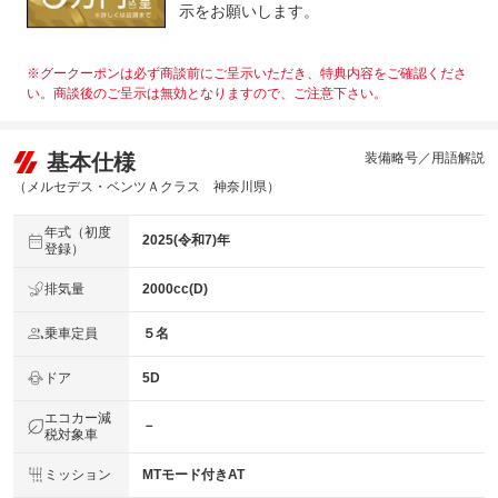
示をお願いします。
※グークーポンは必ず商談前にご呈示いただき、特典内容をご確認くださ
い。商談後のご呈示は無効となりますので、ご注意下さい。
基本仕様
装備略号／用語解説
（メルセデス・ベンツＡクラス 神奈川県）
年式（初度
2025(令和7)年
登録）
排気量
2000cc(D)
乗車定員
５名
ドア
5D
エコカー減
－
税対象車
ミッション
MTモード付きAT