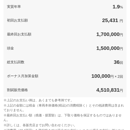
■登録の手続きはすべておかませください。■ボディガラス系コー
このパックの見積もり依頼（無料）
ティング＋ホイールコーティング＋モールコート＋ウインドガラ
1.9
実質年率
%
備考
スコーティング
25,431
初回お支払額
円
このパックの見積もり依頼（無料）
1,700,000
最終回お支払額
円
1,500,000
頭金
円
36
総支払回数
回
100,000
ボーナス月加算金額
円 × 2回
4,510,831
割賦販売価格
円
※上記のお支払い例は、あくまでも参考例です。
※上記の金額には税金（車両本体価格(税込)の消費税除く）とその他諸費用は含まれ
ておりません。
※最終回お支払い額（残価・据置額）は、下取り価格を保証するものではありませ
ん。
※詳しくは、各販売店までお問い合わせください。