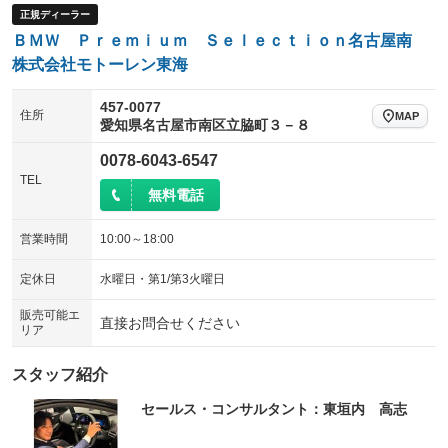
正規ディーラー
ウォークスルー
後席モニター
：装備なし
：装備なし
ＢＭＷ Ｐｒｅｍｉｕｍ Ｓｅｌｅｃｔｉｏｎ名古屋南
電動リアゲート
フロントカメラ
株式会社モトーレン東海
：装備あり
：装備あり
シートエアコン
全周囲カメラ
：装備なし
：装備あり
457-0077
住所
MAP
愛知県名古屋市南区立脇町３－８
サイドカメラ
ルーフレール
：装備あり
：装備なし
0078-6043-6547
エアサスペンション
ヘッドライトウォッシャー
：装備なし
：装備なし
TEL
無料電話
装備略号／用語解説
営業時間
10:00～18:00
定休日
水曜日・第1/第3火曜日
販売可能エ
直接お問合せください
リア
スタッフ紹介
セールス・コンサルタント：東垣内 高志