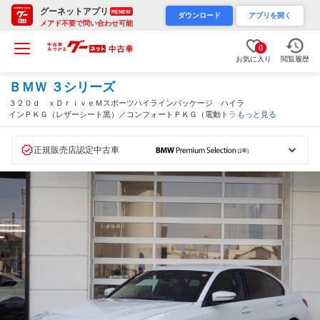
グーネットアプリ
RENEW
ダウンロード
アプリを開く
メアド不要で問い合わせ可能
0
お気に入り
閲覧履歴
ＢＭＷ ３シリーズ
３２０ｄ ｘＤｒｉｖｅＭスポーツハイラインパッケージ ハイラ
インＰＫＧ（レザーシート黒）／コンフォートＰＫＧ（電動トラン
もっと見る
ク／サンプロテクションガラス／ランバーサポート） シートヒー
ター ＡＣＣ 電動シート バックカメラ ＥＴＣ（愛知県）
正規販売店認定中古車