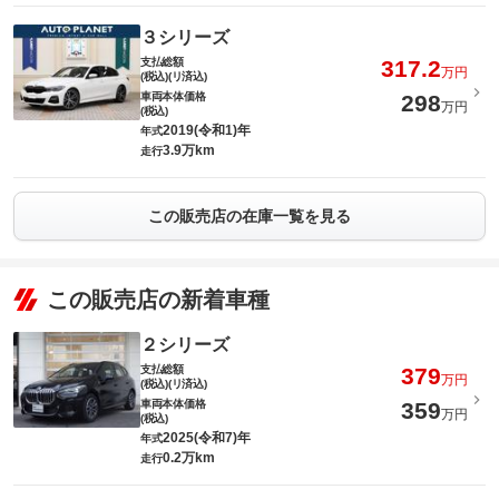
３シリーズ
支払総額
317.2
万円
(税込)(リ済込)
車両本体価格
298
万円
(税込)
2019(令和1)年
年式
3.9万km
走行
この販売店の在庫一覧を見る
この販売店の新着車種
２シリーズ
支払総額
379
万円
(税込)(リ済込)
車両本体価格
359
万円
(税込)
2025(令和7)年
年式
0.2万km
走行