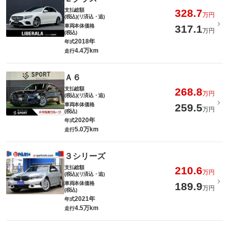
支払総額
328.7
万円
(税込)(リ済込・追)
車両本体価格
317.1
万円
(税込)
2018年
年式
4.4万km
走行
Ａ６
支払総額
268.8
万円
(税込)(リ済込・追)
車両本体価格
259.5
万円
(税込)
2020年
年式
5.0万km
走行
３シリーズ
支払総額
210.6
万円
(税込)(リ済込・追)
車両本体価格
189.9
万円
(税込)
2021年
年式
4.5万km
走行