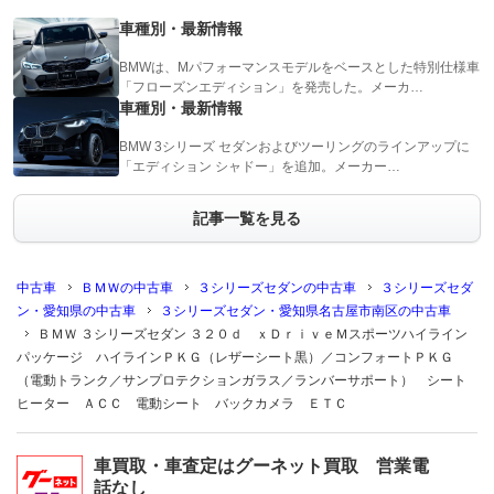
車種別・最新情報
BMWは、Mパフォーマンスモデルをベースとした特別仕様車
「フローズンエディション」を発売した。メーカ…
車種別・最新情報
BMW 3シリーズ セダンおよびツーリングのラインアップに
「エディション シャドー」を追加。メーカー…
記事一覧を見る
中古車
ＢＭＷの中古車
３シリーズセダンの中古車
３シリーズセダ
ン・愛知県の中古車
３シリーズセダン・愛知県名古屋市南区の中古車
ＢＭＷ ３シリーズセダン ３２０ｄ ｘＤｒｉｖｅＭスポーツハイライン
パッケージ ハイラインＰＫＧ（レザーシート黒）／コンフォートＰＫＧ
（電動トランク／サンプロテクションガラス／ランバーサポート） シート
ヒーター ＡＣＣ 電動シート バックカメラ ＥＴＣ
車買取・車査定はグーネット買取 営業電
話なし