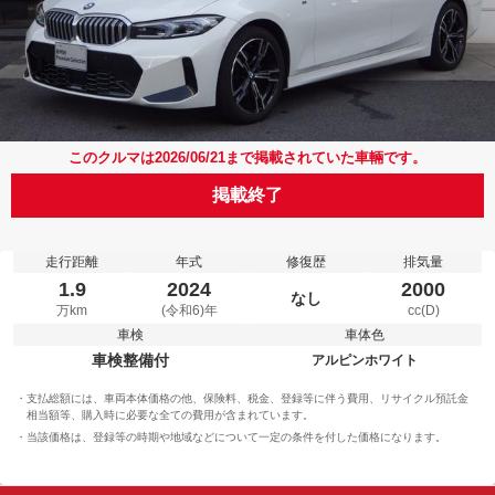
このクルマは2026/06/21まで掲載されていた車輛です。
掲載終了
走行距離
年式
修復歴
排気量
1.9
2024
2000
なし
万km
(令和6)年
cc(D)
車検
車体色
車検整備付
アルピンホワイト
支払総額には、車両本体価格の他、保険料、税金、登録等に伴う費用、リサイクル預託金
相当額等、購入時に必要な全ての費用が含まれています。
当該価格は、登録等の時期や地域などについて一定の条件を付した価格になります。