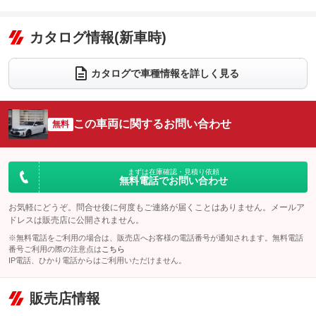
エアコン
Wエアコン
オーディオ：ミュージックプレイヤー接続可
：装備あり
：装備あり
：装備あり
リフトアップ
パワーステアリング
カタログ情報(新車時)
ビジュアル
：装備なし
：装備あり
：装備なし
ダウンヒルアシストコントロール
アルミホイール：18インチ
：装備なし
：装備あり
カタログで車種情報を詳しく見る
パワーウィンドウ
盗難防止システム
革シート
ハーフレザーシート
：装備あり
：装備あり
：装備あり
：装備なし
アイドリングストップ
ドライブレコーダー
キーレス
LEDヘッドランプ
：装備あり
：装備なし
：装備あり
：装備あり
この車両に関するお問い合わせ
無料
USB入力端子
Bluetooth接続
HID(キセノンライト)
ポータブルナビ
：装備あり
：装備あり
：装備なし
：装備なし
100V電源
クリーンディーゼル
バックカメラ
ETC2.0
：装備なし
：装備あり
：装備あり
：装備あり
まずは在庫確認・見積り依頼
無料電話でお問い合わせ
センターデフロック
エアロ
スマートキー
：装備なし
：装備あり
：装備あり
レンタカーアップ
展示・試乗車
お気軽にどうぞ。問合せ後に何度もご連絡が届くことはありません。メールア
ローダウン
ランフラットタイヤ
：装備なし
：装備なし
：装備なし
：装備あり
ドレスは販売店に公開されません。
電動格納ミラー
パワーシート
3列シート
：装備あり
※無料電話をご利用の場合は、販売店へお客様の電話番号が通知されます。無料電話
：装備あり
：装備なし
番号ご利用の際の注意点は
こちら
装備略号／用語解説
ベンチシート
フルフラットシート
IP電話、ひかり電話からはご利用いただけません。
：装備なし
：装備なし
チップアップシート
オットマン
：装備なし
：装備なし
販売店情報
電動格納サードシート
シートヒーター
：装備なし
：装備あり