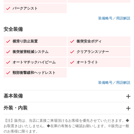
パークアシスト
：装備あり
装備略号／用語解説
安全装備
横滑り防止装置
衝突安全ボディ
：装備あり
：装備あり
衝突被害軽減システム
クリアランスソナー
：装備あり
：装備あり
オートマチックハイビーム
オートライト
：装備あり
：装備あり
頸部衝撃緩和ヘッドレスト
：装備あり
装備略号／用語解説
基本装備
エアバッグ：運転席/助手席/サイド
外装・内装
：装備あり
スライドドア
カーナビ：メモリーナビ他
：装備なし
：装備あり
【注】販売は、当店に直接ご来場頂けるお客様を優先させていただきます。◆
お取置きはいたしません。◆在庫の有無をご確認お願いします。※販売は一般
サンルーフ
ABS
TV
：装備なし
：装備あり
：装備なし
のお客様に限ります。