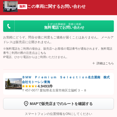
この車両に関するお問い合わせ
無料
まずは在庫確認・見積り依頼
無料電話でお問い合わせ
お気軽にどうぞ。問合せ後に何度もご連絡が届くことはありません。 メールア
ドレスは販売店に公開されません。
※無料電話をご利用の場合は、販売店へお客様の電話番号が通知されます。無料電話
番号ご利用の際の注意点は
こちら
IP電話、ひかり電話からはご利用いただけません。
詳細はこちら
ＢＭＷ Ｐｒｅｍｉｕｍ Ｓｅｌｅｃｔｉｏｎ名古屋南 株式
会社モトーレン東海
【STEP1】
認証画面でグーネットを友だち追加してから「許可する」ボタンを押
4.9
493件
します
〒457-0077 愛知県名古屋市南区立脇町３－８
【STEP2】
トーク画面で
ボタンをタップして問い合わせを
MAPで販売店までのルートを確認する
完了してください。
スマートフォンの位置情報をONにしてください
こちら