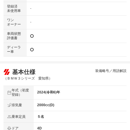
登録済
-
未使用車
ワン
-
オーナー
車両状態
評価書
ディーラ
ー車
基本仕様
装備略号／用語解説
（ＢＭＷ３シリーズ 愛知県）
年式（初度
2024(令和6)年
登録）
排気量
2000cc(D)
乗車定員
５名
ドア
4D