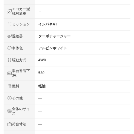
エコカー減
－
税対象車
ミッション
インパネAT
過給器
ターボチャージャー
車体色
アルピンホワイト
駆動方式
4WD
車台番号下
530
3桁
燃料
軽油
その他
―
全体のサイ
―
ズ
荷台寸法
―