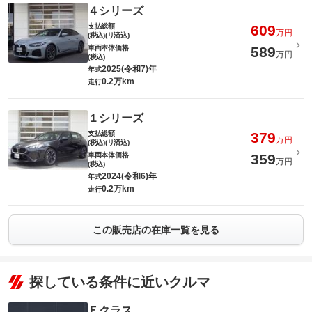
４シリーズ
支払総額
609
万円
(税込)(リ済込)
車両本体価格
589
万円
(税込)
2025(令和7)年
年式
0.2万km
走行
１シリーズ
支払総額
379
万円
(税込)(リ済込)
車両本体価格
359
万円
(税込)
2024(令和6)年
年式
0.2万km
走行
この販売店の在庫一覧を見る
探している条件に近いクルマ
Ｅクラス