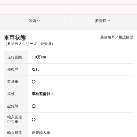
装備
販売店
車両状態
装備略号／用語解説
（ＢＭＷ３シリーズ 愛知県）
走行距離
1.9万km
修復歴
なし
禁煙車
車検
車検整備付
?
記録簿
輸入認定
中古車
輸入経路
正規輸入車