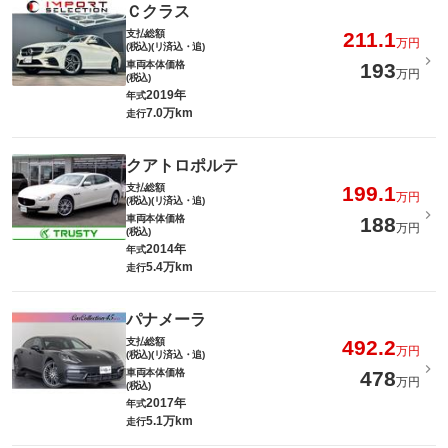
Ｃクラス
支払総額
211.1
万円
(税込)(リ済込・追)
車両本体価格
193
万円
(税込)
2019年
年式
7.0万km
走行
クアトロポルテ
支払総額
199.1
万円
(税込)(リ済込・追)
車両本体価格
188
万円
(税込)
2014年
年式
5.4万km
走行
パナメーラ
支払総額
492.2
万円
(税込)(リ済込・追)
車両本体価格
478
万円
(税込)
2017年
年式
5.1万km
走行