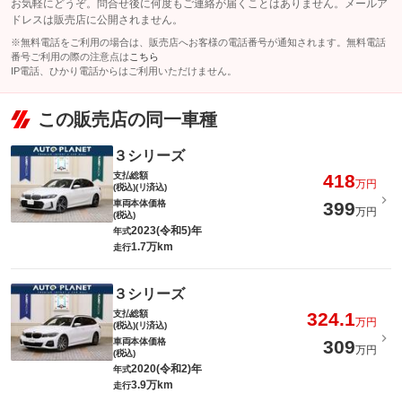
お気軽にどうぞ。問合せ後に何度もご連絡が届くことはありません。メールア
ドレスは販売店に公開されません。
※無料電話をご利用の場合は、販売店へお客様の電話番号が通知されます。無料電話
番号ご利用の際の注意点は
こちら
IP電話、ひかり電話からはご利用いただけません。
この販売店の同一車種
３シリーズ
支払総額
418
万円
(税込)(リ済込)
車両本体価格
399
万円
(税込)
2023(令和5)年
年式
1.7万km
走行
３シリーズ
支払総額
324.1
万円
(税込)(リ済込)
車両本体価格
309
万円
(税込)
2020(令和2)年
年式
3.9万km
走行