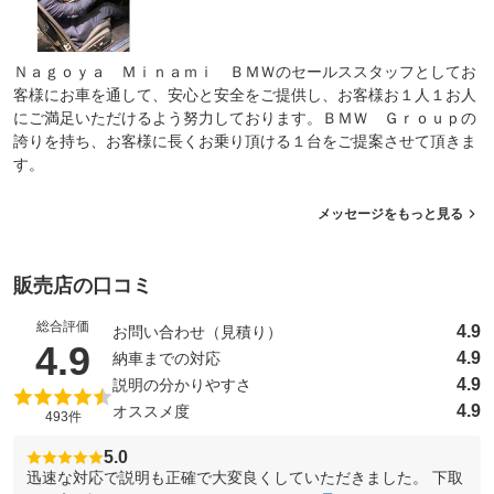
Ｎａｇｏｙａ Ｍｉｎａｍｉ ＢＭＷのセールススタッフとしてお
客様にお車を通して、安心と安全をご提供し、お客様お１人１お人
にご満足いただけるよう努力しております。ＢＭＷ Ｇｒｏｕｐの
誇りを持ち、お客様に長くお乗り頂ける１台をご提案させて頂きま
す。
メッセージをもっと見る
販売店の口コミ
総合評価
4.9
お問い合わせ（見積り）
（5点満点中）
4.9
4.9
納車までの対応
4.9
説明の分かりやすさ
4.9
オススメ度
493件
5.0
迅速な対応で説明も正確で大変良くしていただきました。 下取