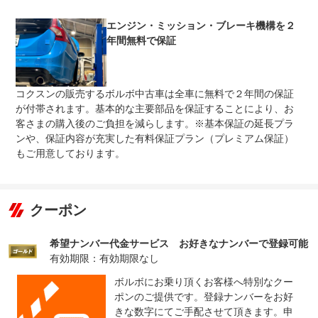
整備付 法定12ヶ月または法定24ヶ月点検整備付
法定整備
※車検なし・車検整備付の場合は法定24ヶ月点検整備付
エンジン・ミッション・ブレーキ機構を２
※商用車は6ヶ月または12ヶ月点検整備付
年間無料で保証
ボルボに精通した整備士が、最大９１項目に及ぶチェック
法定整備
基準で点検整備を実施。基本的な消耗部品７品目を新品交
について
換。当社は純正部品を使用した信頼性の高いサービスを提
供しております。※当社推奨社外部品も使用。
コクスンの販売するボルボ中古車は全車に無料で２年間の保証
が付帯されます。基本的な主要部品を保証することにより、お
客さまの購入後のご負担を減らします。※基本保証の延長プラ
ンや、保証内容が充実した有料保証プラン（プレミアム保証）
もご用意しております。
クーポン
希望ナンバー代金サービス お好きなナンバーで登録可能
有効期限：有効期限なし
ボルボにお乗り頂くお客様へ特別なクー
ポンのご提供です。登録ナンバーをお好
きな数字にてご手配させて頂きます。申