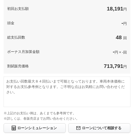
み。保証されていない安全装置、冷却装置、エアコン装置、電気
修理回数・
-
系統、加吸気機構、ステアリング機構などが保証されます。
備考
－
上限金額
18,191
初回お支払額
円
計181項目
保証項目
安全装置、冷却装置、エアコン装置、電気系統、加吸気機構、ス
免責金
-
保証
基本支払総額と同じ
テアリング機構などもカバーしたプレミアム保証です。
-
頭金
円
保証修理受
無制限。車両本体価格。
-
修理回数・
保証項目
-
付先
保証支払いの年間ご利用額の上限金額は車両本体価格（税込）ま
上限金額
でとなります。
48
総支払回数
回
ロードサー
修理回数・
-
-
ビスの有無
上限金額
免責金
無し
-
ボーナス月加算金額
円 × -回
免責金
-
遠方のお客様も保証修理対応は可能です。お客様最寄りの自動車
保証修理受
このパックの見積もり依頼（無料）
整備工場に搬入頂ければ、対象部品の修理費用を当社がお支払い
付先
します。
保証修理受
713,791
割賦販売価格
-
円
付先
ロードサー
無し
ビスの有無
ロードサー
-
ビスの有無
お支払い回数最大８４回払いまで可能となっております。車両本体価格に
対するお支払参考例となります。ご不明な点はお気軽にお問い合わせくだ
このパックの見積もり依頼（無料）
さい。
このパックの見積もり依頼（無料）
※上記のお支払い例は、あくまでも参考例です。
※詳しくは、各販売店までお問い合わせください。
ローンシミュレーション
ローンについて相談する