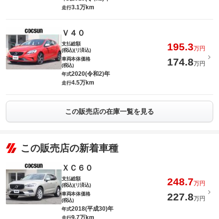
3.1万km
走行
Ｖ４０
支払総額
195.3
万円
(税込)(リ済込)
車両本体価格
174.8
万円
(税込)
2020(令和2)年
年式
4.5万km
走行
この販売店の在庫一覧を見る
この販売店の新着車種
ＸＣ６０
支払総額
248.7
万円
(税込)(リ済込)
車両本体価格
227.8
万円
(税込)
2018(平成30)年
年式
9.7万km
走行