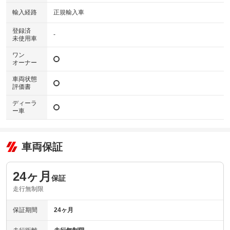
輸入経路
正規輸入車
登録済
-
未使用車
ワン
オーナー
車両状態
評価書
ディーラ
ー車
車両保証
24ヶ月
保証
走行無制限
保証期間
24ヶ月