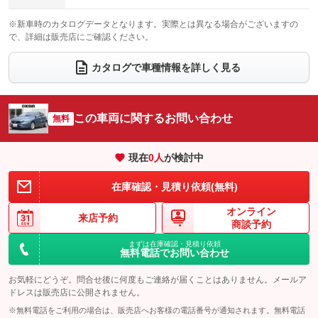
電動格納サードシート
シートヒーター
：装備なし
：装備なし
※新車時のカタログデータとなります。実際とは異なる場合がございますの
で、詳細は販売店にご確認ください。
ウォークスルー
後席モニター
：装備なし
：装備なし
電動リアゲート
フロントカメラ
カタログで車種情報を詳しく見る
：装備なし
：装備なし
シートエアコン
全周囲カメラ
：装備なし
：装備なし
サイドカメラ
ルーフレール
この車両に関するお問い合わせ
：装備なし
無料
：装備なし
エアサスペンション
ヘッドライトウォッシャー
：装備なし
：装備なし
現在
0
人
が検討中
装備略号／用語解説
在庫確認・見積り依頼(無料)
オンライン
来店予約
商談予約
まずは在庫確認・見積り依頼
無料電話でお問い合わせ
お気軽にどうぞ。問合せ後に何度もご連絡が届くことはありません。メールア
ドレスは販売店に公開されません。
※無料電話をご利用の場合は、販売店へお客様の電話番号が通知されます。無料電話