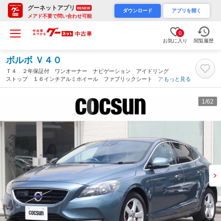
グーネットアプリ
RENEW
ダウンロード
アプリを開く
メアド不要で問い合わせ可能
0
お気に入り
閲覧履歴
ボルボ Ｖ４０
Ｔ４ ２年保証付 ワンオーナー ナビゲーション アイドリング
ストップ １６インチアルミホイール ファブリックシート アダ
もっと見る
プティブクルーズコントロール ブラインドスポットモニター Ｅ
ＴＣ 禁煙車（愛知県）
1
/62