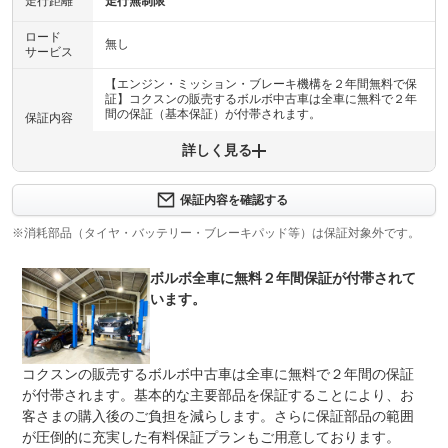
走行距離
走行無制限
ロード
無し
サービス
【エンジン・ミッション・ブレーキ機構を２年間無料で保
証】コクスンの販売するボルボ中古車は全車に無料で２年
間の保証（基本保証）が付帯されます。
保証内容
詳しく見る
保証内容について問い合わせる
計70項目
【基本保証項目７０項目】エンジン機構（シリンダーブロ
保証内容を確認する
保証項目
ック構成部品・シリンダーヘッド構成部品）３９項目、動
力伝達装置（トランスミッション部品）１５項目、制動装
※消耗部品（タイヤ・バッテリー・ブレーキパッド等）は保証対象外です。
置（ブレーキシステム部品）１６項目を保証。
ボルボ全車に無料２年間保証が付帯されて
修理回数
無制限
います。
車両本体価格
上限金額
ご購入時の車両本体価格（税込）を上限に保証修理費用を
お支払い致します。
コクスンの販売するボルボ中古車は全車に無料で２年間の保証
免責金
無し
が付帯されます。基本的な主要部品を保証することにより、お
客さまの購入後のご負担を減らします。さらに保証部品の範囲
保証修理
コクスン各支店、ならびに全国の自動車整備工場にて修理
受付先
対応が可能です。
が圧倒的に充実した有料保証プランもご用意しております。