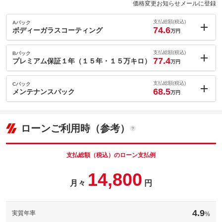
価格変更お知らせメールに登録
支払総額(税込)
Aパック
74.6
ボディーガラスコーティング
万円
内：オプシ
9.9
ョン価格
支払総額(税込)
Bパック
万円
77.4
(税込)
プレミアム保証１年（１５年・１５万キロ）
万円
車両本体価
44.8
万円
内：オプシ
格
12.7
ョン価格
支払総額(税込)
Cパック
万円
68.5
(税込)
メンテナンスパック
万円
車両本体価
44.8
万円
内：オプシ
格
3.8
ョン価格
万円
(税込)
パック内容
ローンご利用時（参考）
車両本体価
44.8
万円
ボディー全体の磨き上げを行い鏡面状態を復活させた後に表面に
格
ガラスの皮膜を作ります。ガラスの皮膜が塗装への汚れ等の侵食
パック内容
を防ぎ、輝きを長期間持続します。
支払総額（税込）のローン支払例
安全装置、冷却装置、エアコン装置、電気系統、加吸気機構、ス
備考
－
14,800
テアリング機構などもカバーしたプレミアム保証です。
月々
円
パック内容
保証
基本支払総額と同じ
備考
－
１２ヶ月点検（２回） ＋ エンジンオイル交換（２回） ＋
オイルフィルター交換（１回） ※車検の際は車検基本費用から
[保証付]：期間期限指定なし・走行無制限
保証項目
-
4.9
実質年率
%
基本保証の対象部品はエンジン、ミッション、ブレーキ機構の
１回分の点検費用１６，５００円をお値引きします。
保証