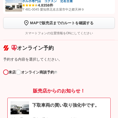
ボルボ専門店 コクスン 北名古屋
4.8
358件
【STEP1】
認証画面でグーネットを友だち追加してから「許可する」ボタンを押
〒481-0045 愛知県北名古屋市中之郷天神９
します
MAPで販売店までのルートを確認する
【STEP2】
トーク画面で
ボタンをタップして問い合わせを
完了してください。
スマートフォンの位置情報をONにしてください
こちら
オンライン予約
予約する内容を選択してください。
来店
オンライン商談予約
?
販売店からのお知らせ！
下取車両の買い取り強化中です。