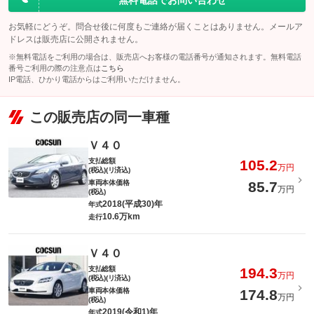
無料電話でお問い合わせ
お気軽にどうぞ。問合せ後に何度もご連絡が届くことはありません。メールア
ドレスは販売店に公開されません。
※無料電話をご利用の場合は、販売店へお客様の電話番号が通知されます。無料電話
番号ご利用の際の注意点は
こちら
IP電話、ひかり電話からはご利用いただけません。
この販売店の同一車種
Ｖ４０
支払総額
105.2
万円
(税込)(リ済込)
車両本体価格
85.7
万円
(税込)
2018(平成30)年
年式
10.6万km
走行
Ｖ４０
支払総額
194.3
万円
(税込)(リ済込)
車両本体価格
174.8
万円
(税込)
2019(令和1)年
年式