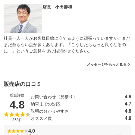
店長 小田善和
社員一人一人がお客様目線に立てるように頑張っていますが、まだ
まだ至らない点が多くあります。「こうしたらもっと良くなるの
に！」というご意見をぜひお聞かせください。
メッセージをもっと見る
販売店の口コミ
総合評価
4.8
お問い合わせ（見積り）
（5点満点中）
4.8
4.7
納車までの対応
4.8
説明の分かりやすさ
4.8
オススメ度
358件
4.0