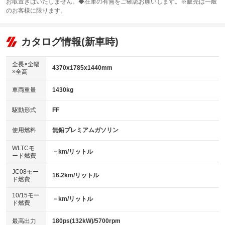
お取置きはいたしません。◆在庫の有無をご確認お願いします。※販売は一般
サンルーフ
ABS
TV：フルセグ
：装備なし
：装備あり
：装備あり
のお客様に限ります。
エアコン
Wエアコン
オーディオ：CDまたはCDチェンジャー
：装備あり
：装備なし
：装備あり
リフトアップ
パワーステアリング
カタログ情報(新車時)
ビジュアル
：装備なし
：装備あり
：装備なし
ダウンヒルアシストコントロール
アルミホイール：16インチ
：装備なし
：装備あり
全長×全幅
4370x1785x1440mm
×全高
パワーウィンドウ
盗難防止システム
革シート
ハーフレザーシート
：装備あり
：装備あり
：装備なし
：装備なし
車両重量
1430kg
アイドリングストップ
ドライブレコーダー
キーレス
LEDヘッドランプ
：装備あり
：装備なし
：装備あり
：装備なし
USB入力端子
Bluetooth接続
駆動形式
FF
HID(キセノンライト)
ポータブルナビ
：装備あり
：装備あり
：装備あり
：装備なし
100V電源
クリーンディーゼル
バックカメラ
ETC
使用燃料
無鉛プレミアムガソリン
：装備なし
：装備なし
：装備なし
：装備あり
センターデフロック
エアロ
スマートキー
：装備なし
WLTCモ
：装備なし
：装備なし
－km/リットル
ード燃費
レンタカーアップ
展示・試乗車
ローダウン
ランフラットタイヤ
：装備なし
：装備なし
：装備なし
：装備なし
JC08モー
16.2km/リットル
ド燃費
電動格納ミラー
パワーシート
3列シート
：装備あり
：装備あり
：装備なし
10/15モー
装備略号／用語解説
－km/リットル
ベンチシート
フルフラットシート
ド燃費
：装備なし
：装備なし
チップアップシート
オットマン
：装備なし
：装備なし
最高出力
180ps(132kW)/5700rpm