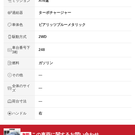
ミッション
AT6速
過給器
ターボチャージャー
車体色
ビアリッツブルーメタリック
駆動方式
2WD
車台番号下
248
3桁
燃料
ガソリン
その他
―
全体のサイ
―
ズ
荷台寸法
―
ハンドル
右
この車両に関するお問い合わせ
無料