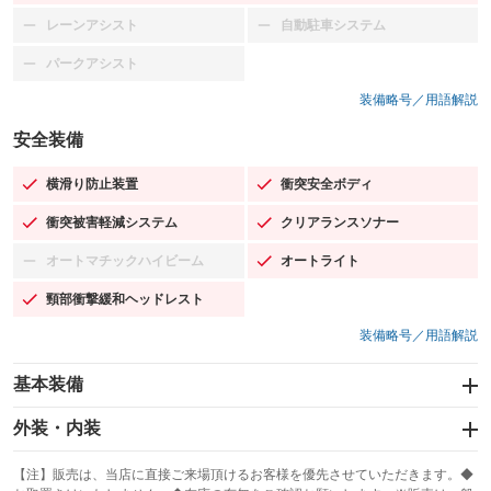
レーンアシスト
自動駐車システム
：装備なし
：装備なし
パークアシスト
：装備なし
装備略号／用語解説
安全装備
横滑り防止装置
衝突安全ボディ
：装備あり
：装備あり
衝突被害軽減システム
クリアランスソナー
：装備あり
：装備あり
オートマチックハイビーム
オートライト
：装備なし
：装備あり
頸部衝撃緩和ヘッドレスト
：装備あり
装備略号／用語解説
基本装備
エアバッグ：運転席/助手席/サイド
外装・内装
：装備あり
スライドドア
カーナビ：HDDナビ
：装備なし
：装備あり
【注】販売は、当店に直接ご来場頂けるお客様を優先させていただきます。◆