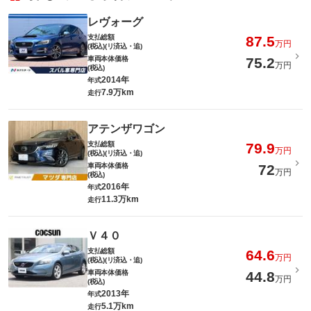
レヴォーグ
支払総額
87.5
万円
(税込)(リ済込・追)
車両本体価格
75.2
万円
(税込)
2014年
年式
7.9万km
走行
アテンザワゴン
支払総額
79.9
万円
(税込)(リ済込・追)
車両本体価格
72
万円
(税込)
2016年
年式
11.3万km
走行
Ｖ４０
支払総額
64.6
万円
(税込)(リ済込・追)
車両本体価格
44.8
万円
(税込)
2013年
年式
5.1万km
走行