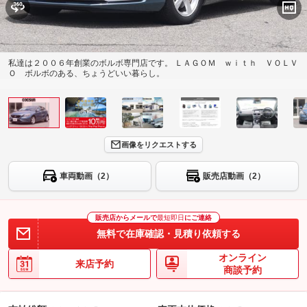
私達は２００６年創業のボルボ専門店です。 ＬＡＧＯＭ ｗｉｔｈ ＶＯＬＶ
Ｏ ボルボのある、ちょうどいい暮らし。
画像をリクエストする
車両動画（2）
販売店動画（2）
販売店からメールで
最短即日
にご連絡
無料で在庫確認・見積り依頼する
オンライン
来店予約
商談予約