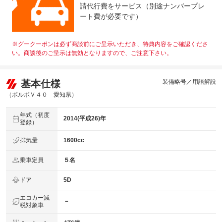
請代行費をサービス（別途ナンバープレ
ート費が必要です）
※グークーポンは必ず商談前にご呈示いただき、特典内容をご確認くださ
い。商談後のご呈示は無効となりますので、ご注意下さい。
基本仕様
装備略号／用語解説
（ボルボＶ４０ 愛知県）
年式（初度
2014(平成26)年
登録）
排気量
1600cc
乗車定員
５名
ドア
5D
エコカー減
－
税対象車