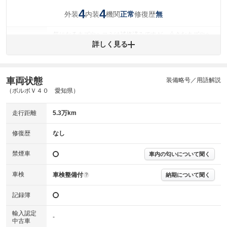
4
4
外装
内装
機関
修復歴
正常
無
気になるキズやヘコミは補修済みですが、小さなキズやヘ
外装
コミが残っています。
詳しく見る
(車両外装)
キズ・へこみについて問い合わせる
内装
気になる汚れ等が、部分的にあります。
(内装状態)
車両状態
装備略号／用語解説
（ボルボＶ４０ 愛知県）
主要機関に不具合はありません。
機関
走行距離
5.3万km
詳細は鑑定書をご確認ください。
修復歴
修復歴
なし
※グー鑑定は保証サービスではございません。購入時は必ず現車をご確認
下さい。
禁煙車
車内の匂いについて聞く
※実際にお渡しするコンディションチェックシートにつきましては、形式
および表示項目が異なる場合がございます。
※グー鑑定の評価はあくまでも記載している鑑定日の鑑定結果となりま
車検
車検整備付
納期について聞く
?
す。車両情報等の詳細は各販売店へお問い合わせ下さい。
記録簿
輸入認定
-
中古車