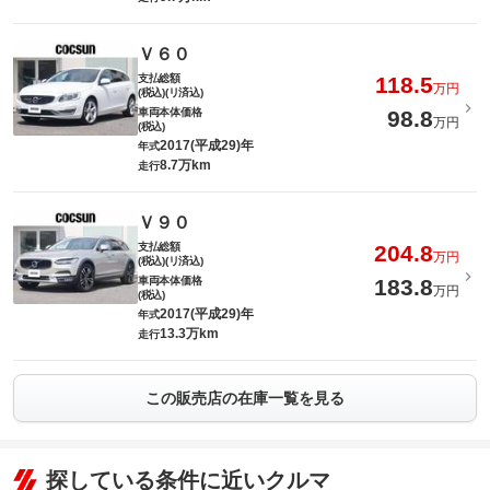
Ｖ６０
支払総額
118.5
万円
(税込)(リ済込)
車両本体価格
98.8
万円
(税込)
2017(平成29)年
年式
8.7万km
走行
Ｖ９０
支払総額
204.8
万円
(税込)(リ済込)
車両本体価格
183.8
万円
(税込)
2017(平成29)年
年式
13.3万km
走行
この販売店の在庫一覧を見る
探している条件に近いクルマ