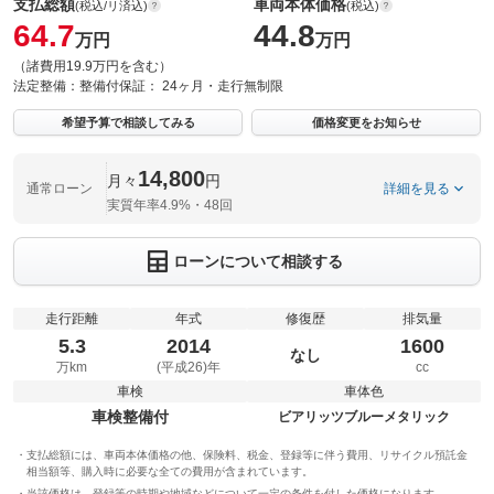
支払総額
車両本体価格
(税込/リ済込)
(税込)
64.7
44.8
万円
万円
（諸費用19.9万円を含む）
法定整備：
整備付
保証：
24ヶ月・走行無制限
希望予算で相談してみる
価格変更をお知らせ
14,800
月々
円
通常ローン
詳細を見る
実質年率4.9%・48回
ローンについて相談する
走行距離
年式
修復歴
排気量
5.3
2014
1600
なし
万km
(平成26)年
cc
車検
車体色
車検整備付
ビアリッツブルーメタリック
支払総額には、車両本体価格の他、保険料、税金、登録等に伴う費用、リサイクル預託金
相当額等、購入時に必要な全ての費用が含まれています。
当該価格は、登録等の時期や地域などについて一定の条件を付した価格になります。