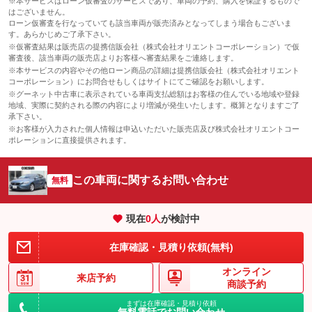
※本サービスはローン仮審査のサービスであり、車両の予約、購入を保証するもので
はございません。
ローン仮審査を行なっていても該当車両が販売済みとなってしまう場合もございま
す。あらかじめご了承下さい。
※仮審査結果は販売店の提携信販会社（株式会社オリエントコーポレーション）で仮
審査後、該当車両の販売店よりお客様へ審査結果をご連絡します。
※本サービスの内容やその他ローン商品の詳細は提携信販会社（株式会社オリエント
コーポレーション）にお問合せもしくはサイトにてご確認をお願いします。
※グーネット中古車に表示されている車両支払総額はお客様の住んでいる地域や登録
地域、実際に契約される際の内容により増減が発生いたします。概算となりますご了
承下さい。
※お客様が入力された個人情報は申込いただいた販売店及び株式会社オリエントコー
ポレーションに直接提供されます。
この車両に関するお問い合わせ
無料
現在
0
人
が検討中
在庫確認・見積り依頼(無料)
オンライン
来店予約
商談予約
まずは在庫確認・見積り依頼