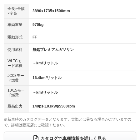
ダウンヒルアシストコントロール
アルミホイール：アルミホイール
：装備なし
：装備あり
全長×全幅
3890x1735x1500mm
×全高
パワーウィンドウ
盗難防止システム
革シート
ハーフレザーシート
：装備あり
：装備あり
：装備なし
：装備なし
車両重量
970kg
アイドリングストップ
ドライブレコーダー
キーレス
LEDヘッドランプ
：装備なし
：装備なし
：装備あり
：装備あり
USB入力端子
Bluetooth接続
駆動形式
FF
HID(キセノンライト)
ポータブルナビ
：装備あり
：装備あり
：装備なし
：装備なし
100V電源
クリーンディーゼル
バックカメラ
ETC
使用燃料
無鉛プレミアムガソリン
：装備なし
：装備なし
：装備あり
：装備あり
センターデフロック
エアロ
スマートキー
：装備なし
WLTCモ
：装備なし
：装備あり
－km/リットル
ード燃費
レンタカーアップ
展示・試乗車
ローダウン
ランフラットタイヤ
：装備なし
：装備なし
：装備なし
：装備なし
JC08モー
16.4km/リットル
ド燃費
電動格納ミラー
パワーシート
3列シート
：装備あり
：装備なし
：装備なし
10/15モー
装備略号／用語解説
－km/リットル
ベンチシート
フルフラットシート
ド燃費
：装備なし
：装備なし
チップアップシート
オットマン
：装備なし
：装備なし
最高出力
140ps(103kW)/5500rpm
電動格納サードシート
シートヒーター
：装備なし
：装備あり
※新車時のカタログデータとなります。実際とは異なる場合がございますの
で、詳細は販売店にご確認ください。
ウォークスルー
後席モニター
：装備なし
：装備なし
電動リアゲート
フロントカメラ
カタログで車種情報を詳しく見る
：装備なし
：装備なし