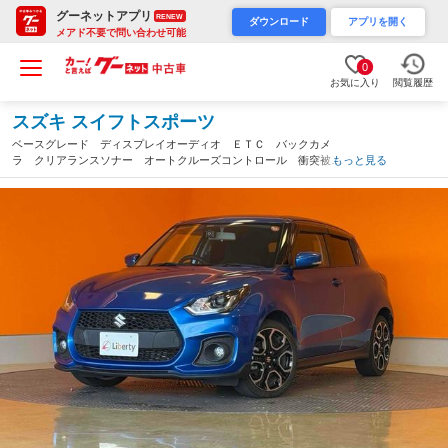
グーネットアプリ
RENEW
ダウンロード
アプリを開く
メアド不要で問い合わせ可能
0
お気に入り
閲覧履歴
スズキ スイフトスポーツ
ベースグレード ディスプレイオーディオ ＥＴＣ バックカメ
ラ クリアランスソナー オートクルーズコントロール 衝突被害
もっと見る
軽減システム アルミホイール オートライト ＬＥＤヘッドラン
プ スマートキー 電動格納ミラー（三重県）