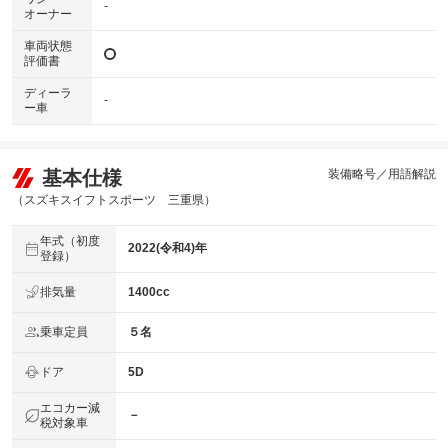
-
オーナー
車両状態
評価書
ディーラ
-
ー車
基本仕様
装備略号／用語解説
（スズキスイフトスポーツ 三重県）
年式（初度
2022(令和4)年
登録）
排気量
1400cc
乗車定員
５名
ドア
5D
エコカー減
－
税対象車