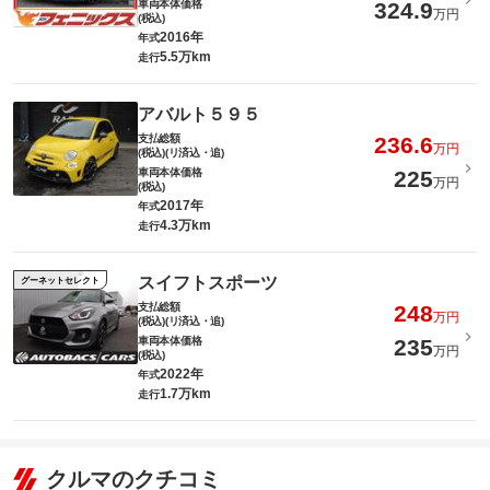
車両本体価格
324.9
万円
(税込)
2016年
年式
5.5万km
走行
アバルト５９５
支払総額
236.6
万円
(税込)(リ済込・追)
車両本体価格
225
万円
(税込)
2017年
年式
4.3万km
走行
スイフトスポーツ
グーネットセレクト
支払総額
248
万円
(税込)(リ済込・追)
車両本体価格
235
万円
(税込)
2022年
年式
1.7万km
走行
クルマのクチコミ