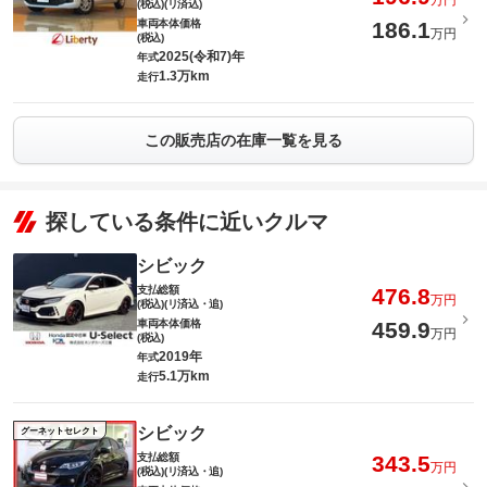
万円
(税込)(リ済込)
車両本体価格
186.1
万円
(税込)
2025(令和7)年
年式
1.3万km
走行
この販売店の在庫一覧を見る
探している条件に近いクルマ
シビック
支払総額
476.8
万円
(税込)(リ済込・追)
車両本体価格
459.9
万円
(税込)
2019年
年式
5.1万km
走行
シビック
グーネットセレクト
支払総額
343.5
万円
(税込)(リ済込・追)