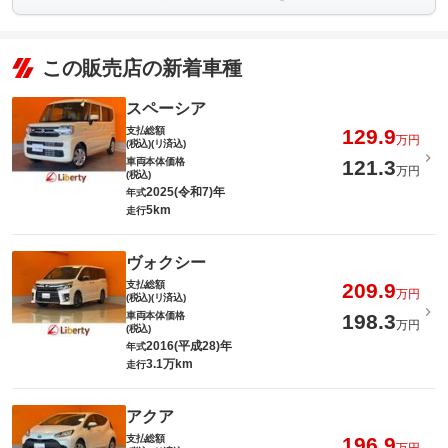
この販売店の新着車種
スペーシア
支払総額
129.9
万円
(税込)(リ済込)
車両本体価格
121.3
万円
(税込)
2025(令和7)年
年式
5km
走行
ヴォクシー
支払総額
209.9
万円
(税込)(リ済込)
車両本体価格
198.3
万円
(税込)
2016(平成28)年
年式
3.1万km
走行
アクア
支払総額
196.9