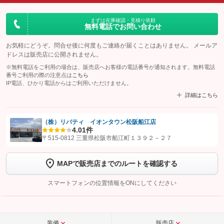
まずは在庫確認・見積り依頼
無料電話でお問い合わせ
お気軽にどうぞ。問合せ後に何度もご連絡が届くことはありません。 メールア
ドレスは販売店に公開されません。
※無料電話をご利用の場合は、販売店へお客様の電話番号が通知されます。無料電話
番号ご利用の際の注意点は
こちら
IP電話、ひかり電話からはご利用いただけません。
詳細はこちら
（株）リバティ イオンタウン松阪船江店
4.0
1件
【STEP1】
認証画面でグーネットを友だち追加してから「許可する」ボタンを押
〒515-0812 三重県松阪市船江町１３９２－２７
します
MAPで販売店までのルートを確認する
【STEP2】
トーク画面で
ボタンをタップして問い合わせを
完了してください。
スマートフォンの位置情報をONにしてください
こちら
装備
販売店