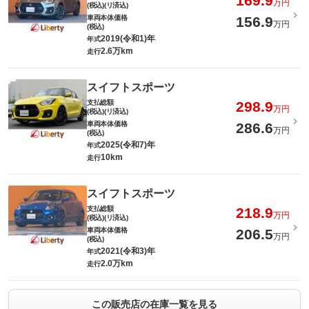
169.9
万円
(税込)(リ済込)
車両本体価格
156.9
万円
(税込)
2019(令和1)年
年式
2.6万km
走行
スイフトスポーツ
支払総額
298.9
万円
(税込)(リ済込)
車両本体価格
286.6
万円
(税込)
2025(令和7)年
年式
10km
走行
スイフトスポーツ
支払総額
218.9
万円
(税込)(リ済込)
車両本体価格
206.5
万円
(税込)
2021(令和3)年
年式
2.0万km
走行
この販売店の在庫一覧を見る