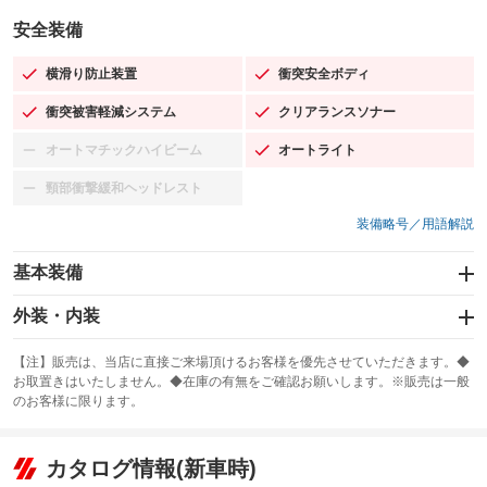
安全装備
横滑り防止装置
衝突安全ボディ
：装備あり
：装備あり
衝突被害軽減システム
クリアランスソナー
：装備あり
：装備あり
オートマチックハイビーム
オートライト
：装備なし
：装備あり
頸部衝撃緩和ヘッドレスト
：装備なし
装備略号／用語解説
基本装備
エアバッグ：運転席/助手席/サイド
外装・内装
：装備あり
スライドドア
カーナビ
：装備なし
：装備なし
【注】販売は、当店に直接ご来場頂けるお客様を優先させていただきます。◆
お取置きはいたしません。◆在庫の有無をご確認お願いします。※販売は一般
サンルーフ
ABS
TV
：装備なし
：装備あり
：装備なし
のお客様に限ります。
エアコン
Wエアコン
オーディオ：CDまたはCDチェンジャー
：装備あり
：装備なし
：装備あり
リフトアップ
パワーステアリング
カタログ情報(新車時)
ビジュアル
：装備なし
：装備あり
：装備なし