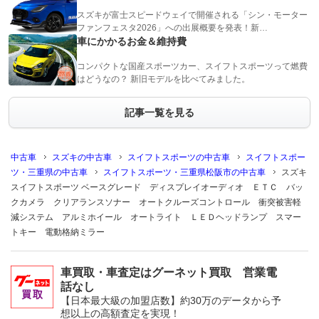
スズキが富士スピードウェイで開催される「シン・モーター
ファンフェスタ2026」への出展概要を発表！新…
車にかかるお金＆維持費
コンパクトな国産スポーツカー、スイフトスポーツって燃費
はどうなの？ 新旧モデルを比べてみました。
記事一覧を見る
中古車
スズキの中古車
スイフトスポーツの中古車
スイフトスポー
ツ・三重県の中古車
スイフトスポーツ・三重県松阪市の中古車
スズキ
スイフトスポーツ ベースグレード ディスプレイオーディオ ＥＴＣ バッ
クカメラ クリアランスソナー オートクルーズコントロール 衝突被害軽
減システム アルミホイール オートライト ＬＥＤヘッドランプ スマー
トキー 電動格納ミラー
車買取・車査定はグーネット買取 営業電
話なし
【日本最大級の加盟店数】約30万のデータから予
想以上の高額査定を実現！