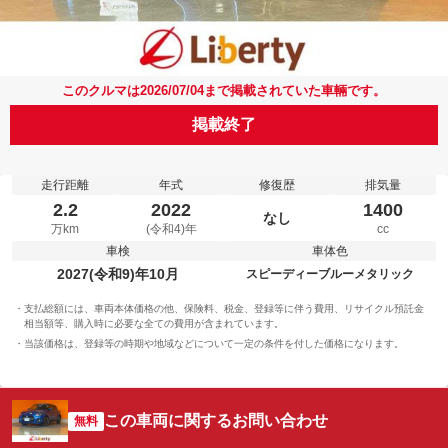
このクルマは2026/07/04まで掲載されていた車輛です。
掲載終了
走行距離
年式
修復歴
排気量
2.2
2022
1400
なし
万km
(令和4)年
cc
車検
車体色
2027(令和9)年10月
スピーディーブルーメタリック
支払総額には、車両本体価格の他、保険料、税金、登録等に伴う費用、リサイクル預託金
相当額等、購入時に必要な全ての費用が含まれています。
当該価格は、登録等の時期や地域などについて一定の条件を付した価格になります。
この車両に関するお問い合わせ
無料