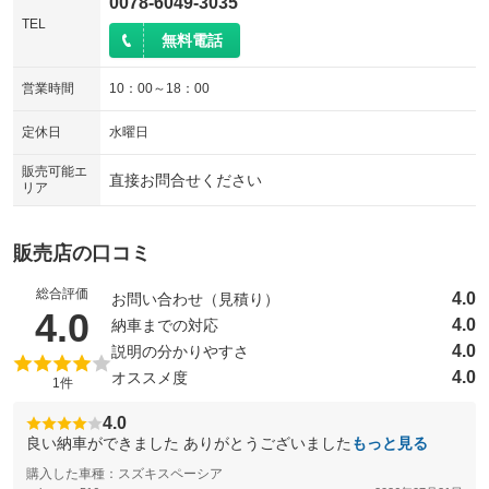
0078-6049-3035
TEL
無料電話
営業時間
10：00～18：00
定休日
水曜日
販売可能エ
直接お問合せください
リア
販売店の口コミ
総合評価
4.0
お問い合わせ（見積り）
（5点満点中）
4.0
4.0
納車までの対応
4.0
説明の分かりやすさ
4.0
オススメ度
1件
4.0
良い納車ができました ありがとうございました
もっと見る
購入した車種：スズキスペーシア