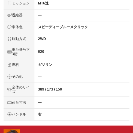
ミッション
MT6速
過給器
―
車体色
スピーディーブルーメタリック
駆動方式
2WD
車台番号下
020
3桁
燃料
ガソリン
その他
―
全体のサイ
389 / 173 / 150
ズ
荷台寸法
―
ハンドル
右