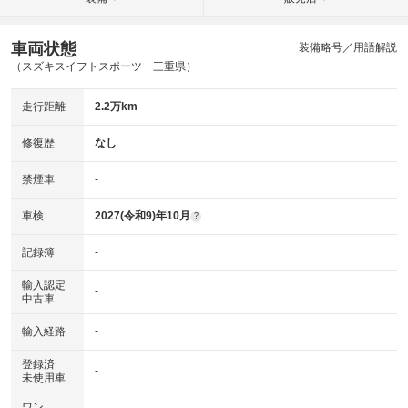
車両状態
装備略号／用語解説
（スズキスイフトスポーツ 三重県）
走行距離
2.2万km
修復歴
なし
禁煙車
-
車検
2027(令和9)年10月
?
記録簿
-
輸入認定
-
中古車
輸入経路
-
登録済
-
未使用車
ワン