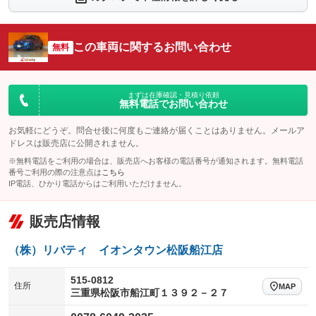
シートエアコン
全周囲カメラ
：装備なし
：装備なし
サイドカメラ
ルーフレール
この車両に関するお問い合わせ
：装備なし
無料
：装備なし
エアサスペンション
ヘッドライトウォッシャー
：装備なし
：装備なし
装備略号／用語解説
まずは在庫確認・見積り依頼
無料電話でお問い合わせ
お気軽にどうぞ。問合せ後に何度もご連絡が届くことはありません。メールア
ドレスは販売店に公開されません。
※無料電話をご利用の場合は、販売店へお客様の電話番号が通知されます。無料電話
番号ご利用の際の注意点は
こちら
IP電話、ひかり電話からはご利用いただけません。
販売店情報
（株）リバティ イオンタウン松阪船江店
515-0812
住所
MAP
三重県松阪市船江町１３９２－２７