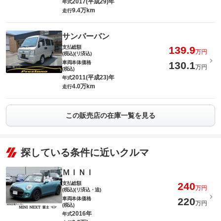
2017(平成29)年
年式
9.4万km
走行
サンバーバン
支払総額
139.9
万円
(税込)(リ済込)
車両本体価格
130.1
万円
(税込)
2011(平成23)年
年式
4.0万km
走行
この販売店の在庫一覧を見る
探している条件に近いクルマ
ＭＩＮＩ
支払総額
240
万円
(税込)(リ済込・追)
車両本体価格
220
万円
(税込)
2016年
年式