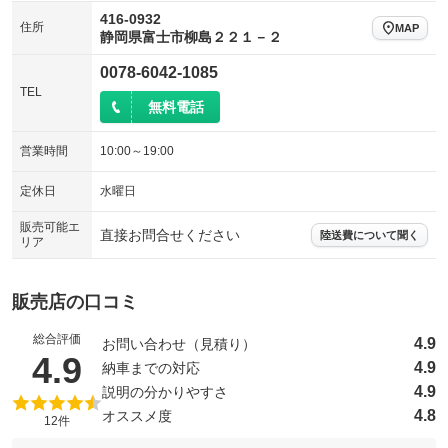
416-0932
住所
MAP
静岡県富士市柳島２２１－２
0078-6042-1085
TEL
無料電話
営業時間
10:00～19:00
定休日
水曜日
販売可能エ
直接お問合せください
陸送費について聞く
リア
販売店の口コミ
総合評価
4.9
お問い合わせ（見積り）
（5点満点中）
4.9
4.9
納車までの対応
4.9
説明の分かりやすさ
4.8
オススメ度
12件