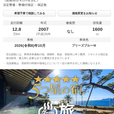
（諸費用12.4万円を含む）
法定整備：
整備付
保証：
保証無
希望予算で相談してみる
価格変更をお知らせ
走行距離
年式
修復歴
排気量
12.8
2007
1600
なし
万km
(平成19)年
cc
車検
車体色
2026(令和8)年10月
ブリーズブルーＭ
支払総額には、車両本体価格の他、保険料、税金、登録等に伴う費用、リサイクル預託金
相当額等、購入時に必要な全ての費用が含まれています。
当該価格は、登録等の時期や地域などについて一定の条件を付した価格になります。