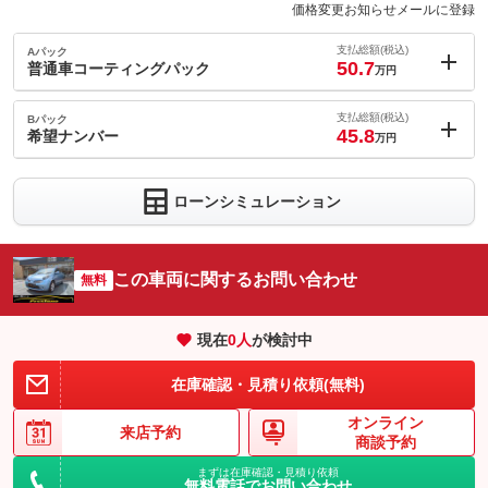
価格変更お知らせメールに登録
支払総額(税込)
Aパック
50.7
普通車コーティングパック
万円
内：オプシ
5.9
ョン価格
支払総額(税込)
Bパック
万円
45.8
(税込)
希望ナンバー
万円
車両本体価
32.4
万円
内：オプシ
格
1
ョン価格
万円
ローンシミュレーション
(税込)
車両本体価
32.4
万円
格
パック内容
この車両に関するお問い合わせ
無料
パック内容
備考
－
現在
0
人
が検討中
このパックの見積もり依頼（無料）
在庫確認・見積り依頼(無料)
備考
－
オンライン
来店予約
商談予約
このパックの見積もり依頼（無料）
まずは在庫確認・見積り依頼
無料電話でお問い合わせ