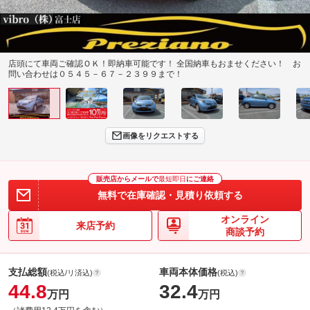
店頭にて車両ご確認ＯＫ！即納車可能です！ 全国納車もおませください！ お
問い合わせは０５４５－６７－２３９９まで！
画像をリクエストする
販売店からメールで
最短即日
にご連絡
無料で在庫確認・見積り依頼する
オンライン
来店予約
商談予約
支払総額
車両本体価格
(税込/リ済込)
(税込)
44.8
32.4
万円
万円