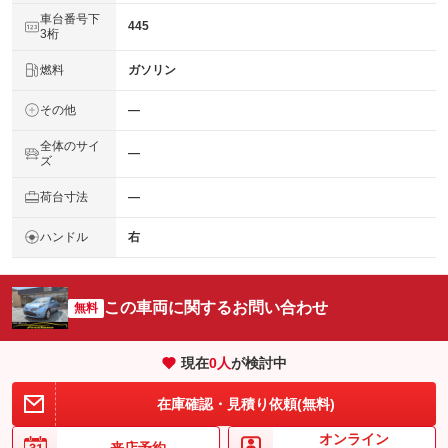
車台番号下
445
3桁
燃料
ガソリン
その他
―
全体のサイ
―
ズ
荷台寸法
―
ハンドル
右
この車両に関するお問い合わせ
無料
現在
0
人
が検討中
在庫確認・見積り依頼(無料)
オンライン