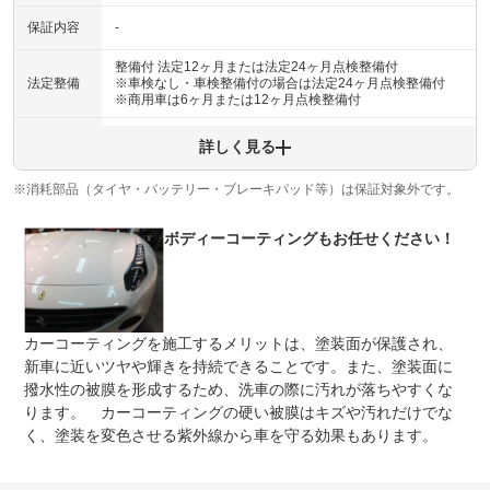
保証内容
-
整備付 法定12ヶ月または法定24ヶ月点検整備付
法定整備
※車検なし・車検整備付の場合は法定24ヶ月点検整備付
※商用車は6ヶ月または12ヶ月点検整備付
法定整備
-
詳しく見る
について
※消耗部品（タイヤ・バッテリー・ブレーキパッド等）は保証対象外です。
ボディーコーティングもお任せください！
カーコーティングを施工するメリットは、塗装面が保護され、
新車に近いツヤや輝きを持続できることです。また、塗装面に
撥水性の被膜を形成するため、洗車の際に汚れが落ちやすくな
ります。 カーコーティングの硬い被膜はキズや汚れだけでな
く、塗装を変色させる紫外線から車を守る効果もあります。