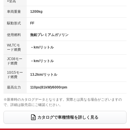
×全高
パワーウィンドウ
盗難防止システム
革シート
ハーフレザーシート
：装備あり
：装備あり
：装備なし
：装備なし
車両重量
1200kg
アイドリングストップ
ドライブレコーダー
キーレス
LEDヘッドランプ
：装備なし
：装備なし
：装備なし
：装備なし
USB入力端子
Bluetooth接続
駆動形式
FF
HID(キセノンライト)
ポータブルナビ
：装備なし
：装備あり
：装備なし
：装備なし
100V電源
クリーンディーゼル
バックカメラ
ETC
使用燃料
無鉛プレミアムガソリン
：装備なし
：装備なし
：装備なし
：装備あり
センターデフロック
エアロ
スマートキー
：装備なし
WLTCモ
：装備なし
：装備なし
－km/リットル
ード燃費
レンタカーアップ
展示・試乗車
ローダウン
ランフラットタイヤ
：装備なし
：装備なし
：装備なし
：装備なし
JC08モー
－km/リットル
ド燃費
電動格納ミラー
パワーシート
3列シート
：装備なし
：装備なし
：装備なし
10/15モー
装備略号／用語解説
13.2km/リットル
ベンチシート
フルフラットシート
ド燃費
：装備なし
：装備なし
チップアップシート
オットマン
：装備なし
：装備なし
最高出力
110ps(81kW)/6000rpm
電動格納サードシート
シートヒーター
：装備なし
：装備あり
※新車時のカタログデータとなります。実際とは異なる場合がございますの
で、詳細は販売店にご確認ください。
ウォークスルー
後席モニター
：装備なし
：装備なし
電動リアゲート
フロントカメラ
カタログで車種情報を詳しく見る
：装備なし
：装備なし
シートエアコン
全周囲カメラ
：装備なし
：装備なし