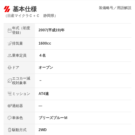
基本仕様
装備略号／用語解説
（日産マイクラＣ＋Ｃ 静岡県）
年式（初度
2007(平成19)年
登録）
排気量
1600cc
乗車定員
４名
ドア
オープン
エコカー減
－
税対象車
ミッション
AT4速
過給器
―
車体色
ブリーズブルーＭ
駆動方式
2WD