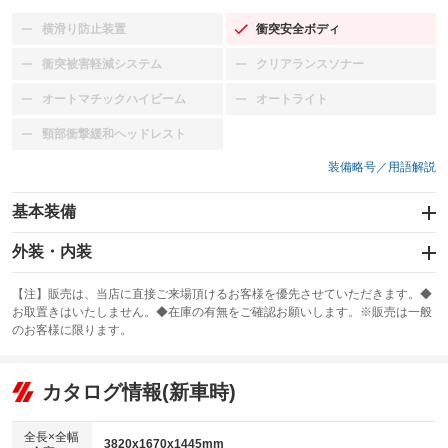
横滑り防止装置
衝突安全ボディ
：装備なし
：装備あり
衝突被害軽減システム
クリアランスソナー
：装備なし
：装備なし
オートマチックハイビーム
オートライト
：装備なし
：装備なし
頸部衝撃緩和ヘッドレスト
：装備なし
装備略号／用語解説
基本装備
エアバッグ：運転席/助手席/サイド
外装・内装
：装備あり
スライドドア
カーナビ：HDDナビ
：装備なし
：装備あり
【注】販売は、当店に直接ご来場頂けるお客様を優先させていただきます。◆
お取置きはいたしません。◆在庫の有無をご確認お願いします。※販売は一般
サンルーフ
ABS
TV
：装備あり
：装備あり
：装備なし
のお客様に限ります。
エアコン
Wエアコン
オーディオ：CDまたはCDチェンジャー
：装備あり
：装備なし
：装備あり
リフトアップ
パワーステアリング
カタログ情報(新車時)
ビジュアル
：装備なし
：装備あり
：装備なし
ダウンヒルアシストコントロール
アルミホイール：15インチ
：装備なし
：装備あり
全長×全幅
3820x1670x1445mm