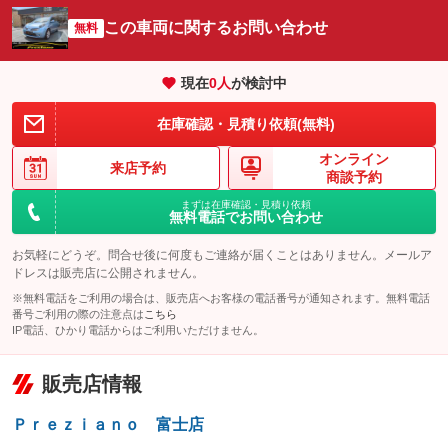
サイドカメラ
ルーフレール
この車両に関するお問い合わせ
：装備なし
無料
：装備なし
エアサスペンション
ヘッドライトウォッシャー
：装備なし
：装備なし
現在
0
人
が検討中
装備略号／用語解説
在庫確認・見積り依頼(無料)
オンライン
来店予約
商談予約
まずは在庫確認・見積り依頼
無料電話でお問い合わせ
お気軽にどうぞ。問合せ後に何度もご連絡が届くことはありません。メールア
ドレスは販売店に公開されません。
※無料電話をご利用の場合は、販売店へお客様の電話番号が通知されます。無料電話
番号ご利用の際の注意点は
こちら
IP電話、ひかり電話からはご利用いただけません。
販売店情報
Ｐｒｅｚｉａｎｏ 富士店