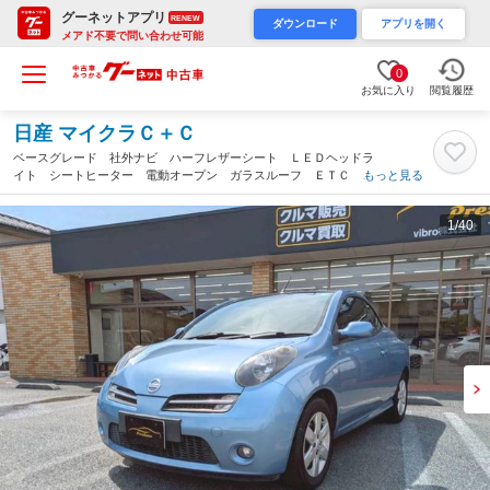
グーネットアプリ
RENEW
ダウンロード
アプリを開く
メアド不要で問い合わせ可能
0
お気に入り
閲覧履歴
日産 マイクラＣ＋Ｃ
ベースグレード 社外ナビ ハーフレザーシート ＬＥＤヘッドラ
イト シートヒーター 電動オープン ガラスルーフ ＥＴＣ ユ
もっと見る
ーザー買取 禁煙車（静岡県）
1
/40