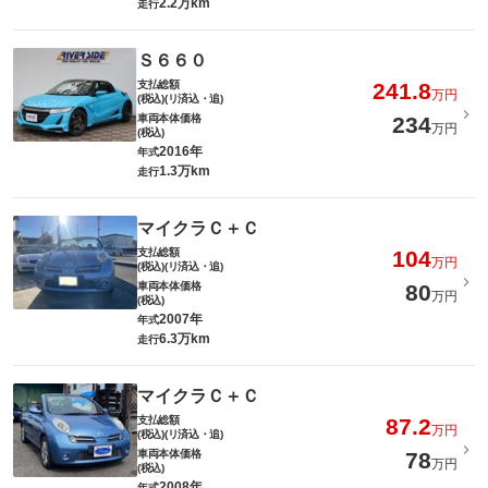
2.2万km
走行
Ｓ６６０
支払総額
241.8
万円
(税込)(リ済込・追)
車両本体価格
234
万円
(税込)
2016年
年式
1.3万km
走行
マイクラＣ＋Ｃ
支払総額
104
万円
(税込)(リ済込・追)
車両本体価格
80
万円
(税込)
2007年
年式
6.3万km
走行
マイクラＣ＋Ｃ
支払総額
87.2
万円
(税込)(リ済込・追)
車両本体価格
78
万円
(税込)
2008年
年式