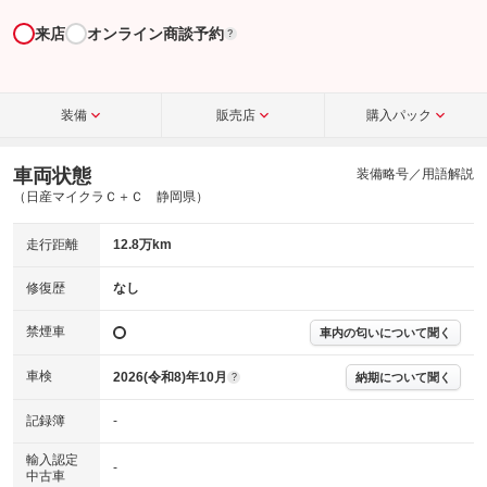
来店
オンライン商談予約
?
装備
販売店
購入パック
車両状態
装備略号／用語解説
（日産マイクラＣ＋Ｃ 静岡県）
走行距離
12.8万km
修復歴
なし
禁煙車
車内の匂いについて聞く
車検
2026(令和8)年10月
納期について聞く
?
記録簿
-
輸入認定
-
中古車