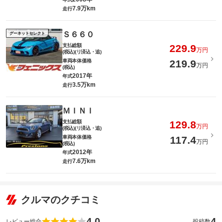
7.9万km
走行
Ｓ６６０
グーネットセレクト
支払総額
229.9
万円
(税込)(リ済込・追)
車両本体価格
219.9
万円
(税込)
2017年
年式
3.5万km
走行
ＭＩＮＩ
支払総額
129.8
万円
(税込)(リ済込・追)
車両本体価格
117.4
万円
(税込)
2012年
年式
7.6万km
走行
クルマのクチコミ
4.0
4
レビュー総合
投稿数