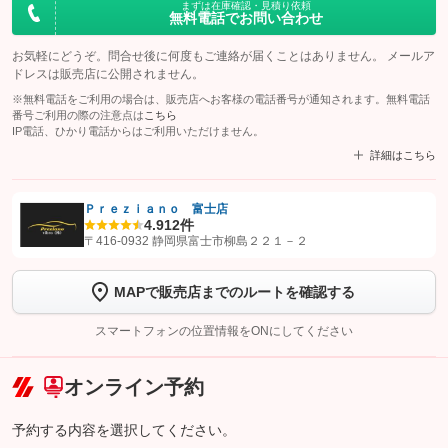
まずは在庫確認・見積り依頼
無料電話でお問い合わせ
お気軽にどうぞ。問合せ後に何度もご連絡が届くことはありません。 メールア
ドレスは販売店に公開されません。
※無料電話をご利用の場合は、販売店へお客様の電話番号が通知されます。無料電話
番号ご利用の際の注意点は
こちら
IP電話、ひかり電話からはご利用いただけません。
詳細はこちら
Ｐｒｅｚｉａｎｏ 富士店
4.9
12件
【STEP1】
認証画面でグーネットを友だち追加してから「許可する」ボタンを押
〒416-0932 静岡県富士市柳島２２１－２
します
MAPで販売店までのルートを確認する
【STEP2】
トーク画面で
ボタンをタップして問い合わせを
完了してください。
スマートフォンの位置情報をONにしてください
こちら
オンライン予約
予約する内容を選択してください。