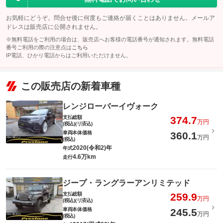
お気軽にどうぞ。問合せ後に何度もご連絡が届くことはありません。メールア
ドレスは販売店に公開されません。
※無料電話をご利用の場合は、販売店へお客様の電話番号が通知されます。無料電話
番号ご利用の際の注意点は
こちら
IP電話、ひかり電話からはご利用いただけません。
この販売店の新着車種
レンジローバーイヴォーク
支払総額
374.7
万円
(税込)(リ済込)
車両本体価格
360.1
万円
(税込)
2020(令和2)年
年式
4.6万km
走行
ジープ・ラングラーアンリミテッド
支払総額
259.9
万円
(税込)(リ済込)
車両本体価格
245.5
万円
(税込)