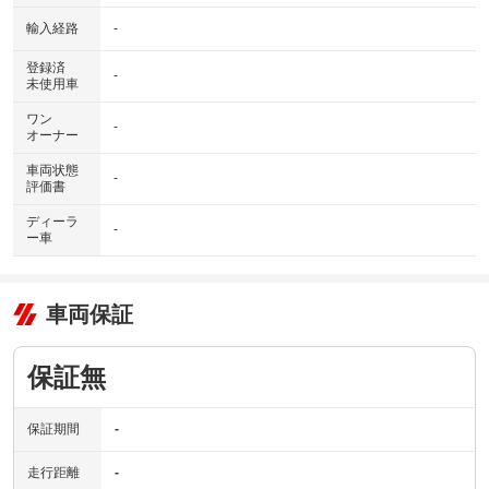
輸入経路
-
登録済
-
未使用車
ワン
-
オーナー
車両状態
-
評価書
ディーラ
-
ー車
車両保証
保証無
保証期間
-
走行距離
-