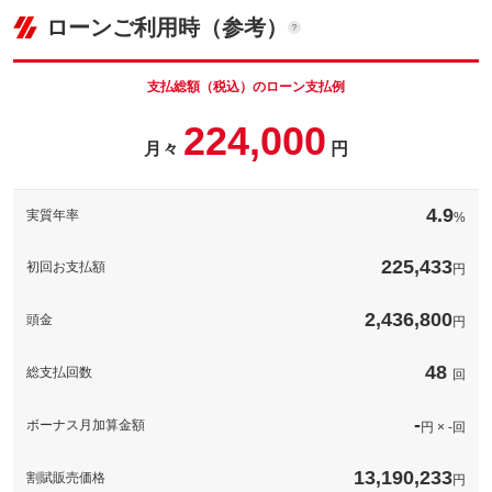
ローンご利用時（参考）
支払総額（税込）のローン支払例
224,000
月々
円
4.9
実質年率
%
225,433
初回お支払額
円
2,436,800
頭金
円
48
総支払回数
回
-
ボーナス月加算金額
円 × -回
13,190,233
割賦販売価格
円