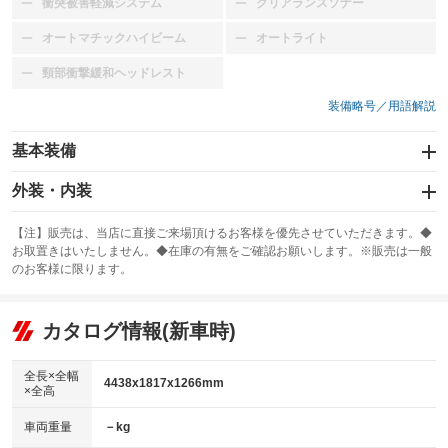
衝突被害軽減システム
クリアランスソナー
：装備なし
：装備なし
オートマチックハイビーム
オートライト
：装備なし
：装備なし
頸部衝撃緩和ヘッドレスト
：装備なし
装備略号／用語解説
基本装備
エアバッグ：運転席/助手席/サイド
外装・内装
：装備あり
スライドドア
カーナビ：HDDナビ
：装備なし
：装備あり
【注】販売は、当店に直接ご来場頂けるお客様を優先させていただきます。◆
お取置きはいたしません。◆在庫の有無をご確認お願いします。※販売は一般
サンルーフ
ABS
TV：フルセグ
：装備なし
：装備あり
：装備あり
のお客様に限ります。
エアコン
Wエアコン
オーディオ：CDまたはCDチェンジャー／ミュージックサーバー
：装備あり
：装備なし
：装備あり
リフトアップ
パワーステアリング
カタログ情報(新車時)
ビジュアル：-／DVD再生
：装備なし
：装備あり
：装備あり
ダウンヒルアシストコントロール
アルミホイール：20インチ
：装備なし
：装備あり
全長×全幅
4438x1817x1266mm
×全高
パワーウィンドウ
盗難防止システム
革シート
ハーフレザーシート
：装備あり
：装備あり
：装備なし
：装備なし
車両重量
－kg
アイドリングストップ
ドライブレコーダー
キーレス
LEDヘッドランプ
：装備なし
：装備なし
：装備あり
：装備なし