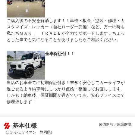
保証修理
-
受付先
ご購入後の不安を解消します！！車検・板金・塗装・修理・カ
整備付 法定12ヶ月または法定24ヶ月点検整備付
法定整備
※車検なし・車検整備付の場合は法定24ヶ月点検整備付
スタマイズ・レッカー（自社ローダー完備）など、万一の時も
※商用車は6ヶ月または12ヶ月点検整備付
私たちＭＡＫＩ ＴＲＡＤＥが全力でサポートします！ちょっ
とした事でも気になることがありましたらご相談ください。
法定整備
-
について
全車保証付！！
当店のお車全てに初期保証付き！末永く安心してカーライフが
過ごせるよう納車時にしっかり点検・整備してお渡しします。
しかも！納車後、保証期間が過ぎていても、安心プライスにて
修理致します！
基本仕様
装備略号／用語解説
（ポルシェケイマン 静岡県）