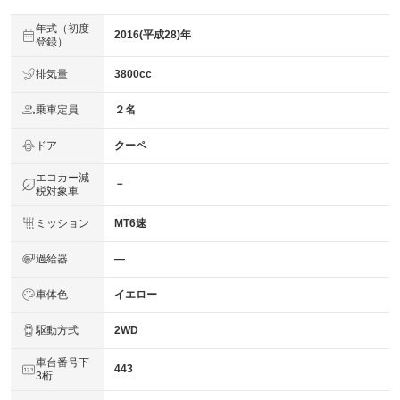
年式（初度
2016(平成28)年
登録）
排気量
3800cc
乗車定員
２名
ドア
クーペ
エコカー減
－
税対象車
ミッション
MT6速
過給器
―
車体色
イエロー
駆動方式
2WD
車台番号下
443
3桁