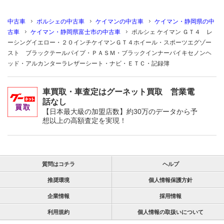
中古車
ポルシェの中古車
ケイマンの中古車
ケイマン・静岡県の中
古車
ケイマン・静岡県富士市の中古車
ポルシェ ケイマン ＧＴ４ レ
ーシングイエロー・２０インチケイマンＧＴ４ホイール・スポーツエグゾー
スト ブラックテールパイプ・ＰＡＳＭ・ブラックインナーバイキセノンヘ
ッド・アルカンターラレザーシート・ナビ・ＥＴＣ・記録簿
車買取・車査定はグーネット買取 営業電
話なし
【日本最大級の加盟店数】約30万のデータから予
想以上の高額査定を実現！
質問はコチラ
ヘルプ
推奨環境
個人情報保護方針
企業情報
採用情報
利用規約
個人情報の取扱いについて