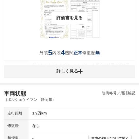
評価書を見る
5
4
外装
内装
機関
修復歴
正常
無
気になるようなキズやへこみがあった場合は綺麗に補修済
みですが、 小さなキズやヘコミが残っている場合もありま
詳しく見る
外装
す。
(車両外装)
キズ・へこみについて問い合わせる
内装
車両状態
装備略号／用語解説
気になる汚れ等が、部分的にあります。
(内装状態)
（ポルシェケイマン 静岡県）
主要機関に不具合はありません。
機関
走行距離
1.9万km
詳細は鑑定書をご確認ください。
修復歴
修復歴
なし
※グー鑑定は保証サービスではございません。購入時は必ず現車をご確認
禁煙車
下さい。
-
車内の匂いについて聞く