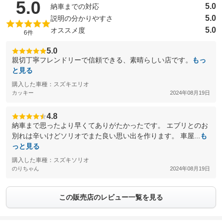
（5点満点中）
5.0
5.0
納車までの対応
5.0
説明の分かりやすさ
5.0
オススメ度
6件
5.0
親切丁寧フレンドリーで信頼できる、素晴らしい店です。
もっ
と見る
購入した車種：スズキエリオ
カッキー
2024年08月19日
4.8
納車まで思ったより早くてありがたかったです。 エブリとのお
別れは辛いけどソリオでまた良い思い出を作ります。 車屋...
も
っと見る
購入した車種：スズキソリオ
のりちゃん
2024年08月19日
この販売店のレビュー一覧を見る