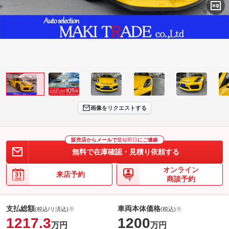
画像をリクエストする
販売店からメールで
最短即日
にご連絡
無料で在庫確認・見積り依頼する
オンライン
来店予約
商談予約
支払総額
車両本体価格
(税込/リ済込)
(税込)
1217.3
1200
万円
万円