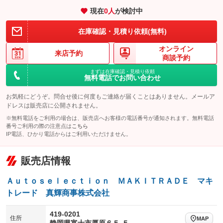
：装備なし
：装備なし
現在
0
人
が検討中
装備略号／用語解説
在庫確認・見積り依頼(無料)
オンライン
来店予約
商談予約
まずは在庫確認・見積り依頼
無料電話でお問い合わせ
お気軽にどうぞ。問合せ後に何度もご連絡が届くことはありません。メールア
ドレスは販売店に公開されません。
※無料電話をご利用の場合は、販売店へお客様の電話番号が通知されます。無料電話
番号ご利用の際の注意点は
こちら
IP電話、ひかり電話からはご利用いただけません。
販売店情報
Ａｕｔｏｓｅｌｅｃｔｉｏｎ ＭＡＫＩＴＲＡＤＥ マキ
トレード 真輝商事株式会社
419-0201
住所
MAP