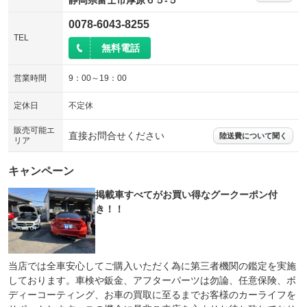
静岡県富士市厚原６５‐５
0078-6043-8255
TEL
無料電話
営業時間
9：00～19：00
定休日
不定休
販売可能エ
直接お問合せください
陸送費について聞く
リア
キャンペーン
掲載車すべてがお買い得なグークーポン付
き！！
当店では全車安心してご購入いただく為に第三者機関の鑑定を実施
しております。車検や鈑金、アフターパーツは勿論、任意保険、ボ
ディーコーティング、お車の買取に至るまでお客様のカーライフを