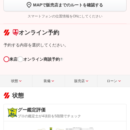
【STEP2】
トーク画面で
ボタンをタップして問い合わせを
MAPで販売店までのルートを確認する
完了してください。
スマートフォンの位置情報をONにしてください
こちら
オンライン予約
予約する内容を選択してください。
来店
オンライン商談予約
?
状態
装備
販売店
ローン
状態
グー鑑定評価
プロの鑑定士が4項目を5段階でチェック