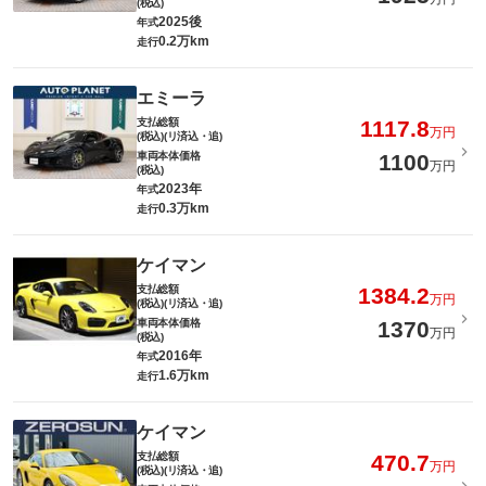
(税込)
2025後
年式
0.2万km
走行
エミーラ
支払総額
1117.8
万円
(税込)(リ済込・追)
車両本体価格
1100
万円
(税込)
2023年
年式
0.3万km
走行
ケイマン
支払総額
1384.2
万円
(税込)(リ済込・追)
車両本体価格
1370
万円
(税込)
2016年
年式
1.6万km
走行
ケイマン
支払総額
470.7
万円
(税込)(リ済込・追)