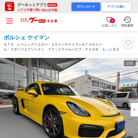
グーネットアプリ
RENEW
ダウンロード
アプリを開く
メアド不要で問い合わせ可能
0
お気に入り
閲覧履歴
ポルシェ ケイマン
ＧＴ４ レーシングイエロー・２０インチケイマンＧＴ４ホイー
ル・スポーツエグゾースト ブラックテールパイプ・ＰＡＳＭ・ブ
もっと見る
ラックインナーバイキセノンヘッド・アルカンターラレザーシー
ト・ナビ・ＥＴＣ・記録簿（静岡県）
1
/37