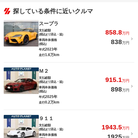
探している条件に近いクルマ
スープラ
支払総額
858.8
万円
(税込)(リ済込・追)
車両本体価格
838
万円
(税込)
2023年
年式
1.6万km
走行
Ｍ２
支払総額
915.1
万円
(税込)(リ済込・追)
車両本体価格
898
万円
(税込)
2025年
年式
0.2万km
走行
９１１
支払総額
1943.5
万円
(税込)(リ済込・追)
車両本体価格
1925
万円