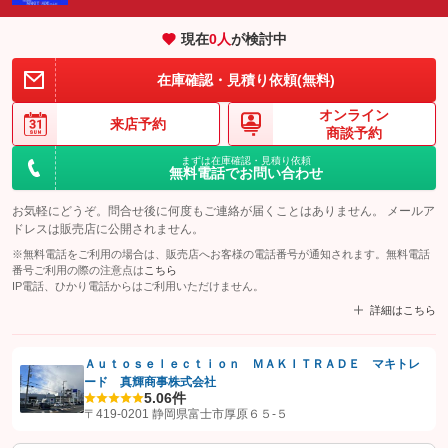
現在
0
人
が検討中
在庫確認・見積り依頼(無料)
オンライン
来店予約
商談予約
まずは在庫確認・見積り依頼
無料電話でお問い合わせ
お気軽にどうぞ。問合せ後に何度もご連絡が届くことはありません。 メールア
ドレスは販売店に公開されません。
※無料電話をご利用の場合は、販売店へお客様の電話番号が通知されます。無料電話
番号ご利用の際の注意点は
こちら
IP電話、ひかり電話からはご利用いただけません。
詳細はこちら
Ａｕｔｏｓｅｌｅｃｔｉｏｎ ＭＡＫＩＴＲＡＤＥ マキトレ
ード 真輝商事株式会社
【STEP1】
認証画面でグーネットを友だち追加してから「許可する」ボタンを押
5.0
6件
します
〒419-0201 静岡県富士市厚原６５‐５