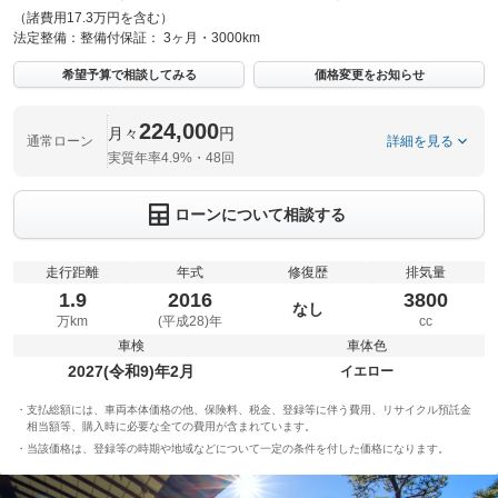
（諸費用17.3万円を含む）
法定整備：
整備付
保証：
3ヶ月・3000km
希望予算で相談してみる
価格変更をお知らせ
224,000
月々
円
通常ローン
詳細を見る
実質年率4.9%・48回
ローンについて相談する
走行距離
年式
修復歴
排気量
1.9
2016
3800
なし
万km
(平成28)年
cc
車検
車体色
2027(令和9)年2月
イエロー
支払総額には、車両本体価格の他、保険料、税金、登録等に伴う費用、リサイクル預託金
相当額等、購入時に必要な全ての費用が含まれています。
当該価格は、登録等の時期や地域などについて一定の条件を付した価格になります。