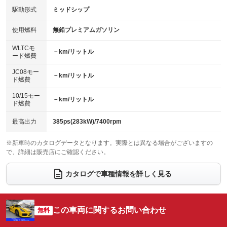
USB入力端子
Bluetooth接続
駆動形式
ミッドシップ
HID(キセノンライト)
ポータブルナビ
：装備なし
：装備あり
：装備あり
：装備なし
100V電源
クリーンディーゼル
バックカメラ
ETC
使用燃料
無鉛プレミアムガソリン
：装備なし
：装備なし
：装備なし
：装備あり
センターデフロック
エアロ
スマートキー
：装備なし
WLTCモ
：装備なし
：装備あり
－km/リットル
ード燃費
レンタカーアップ
展示・試乗車
ローダウン
ランフラットタイヤ
：装備なし
：装備なし
：装備なし
：装備なし
JC08モー
－km/リットル
ド燃費
電動格納ミラー
パワーシート
3列シート
：装備なし
：装備なし
：装備なし
10/15モー
装備略号／用語解説
－km/リットル
ベンチシート
フルフラットシート
ド燃費
：装備なし
：装備なし
チップアップシート
オットマン
：装備なし
：装備なし
最高出力
385ps(283kW)/7400rpm
電動格納サードシート
シートヒーター
：装備なし
：装備なし
※新車時のカタログデータとなります。実際とは異なる場合がございますの
で、詳細は販売店にご確認ください。
ウォークスルー
後席モニター
：装備なし
：装備なし
電動リアゲート
フロントカメラ
カタログで車種情報を詳しく見る
：装備なし
：装備なし
シートエアコン
全周囲カメラ
：装備なし
：装備なし
サイドカメラ
ルーフレール
この車両に関するお問い合わせ
：装備なし
無料
：装備なし
エアサスペンション
ヘッドライトウォッシャー