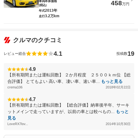
車両本体価格
458
万円
(税込)
2013年
年式
3.2万km
走行
クルマのクチコミ
4.1
19
レビュー総合
投稿数
4.9
【所有期間または運転回数】 ２か月程度 ２５００ｋｍ位 【総
合評価】 とてもよい 高い車、凄い車、速い車...
もっと見る
crema106
2018年02月22日
4.7
【所有期間または運転回数】 【総合評価】納車後半年、サーキ
ットメインで走っていますが、以前の車とは較べもの...
もっと
見る
LoveRX7lov...
2014年10月30日