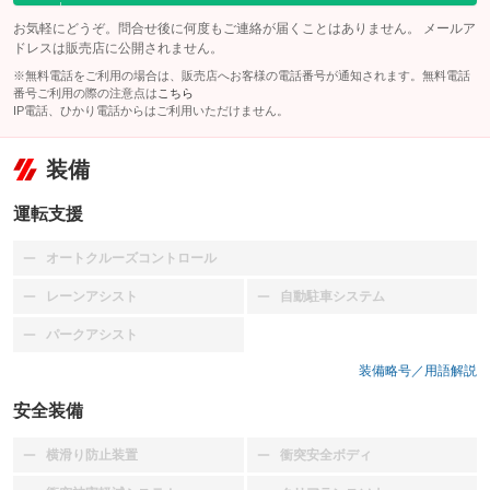
お気軽にどうぞ。問合せ後に何度もご連絡が届くことはありません。 メールア
ドレスは販売店に公開されません。
※無料電話をご利用の場合は、販売店へお客様の電話番号が通知されます。無料電話
番号ご利用の際の注意点は
こちら
IP電話、ひかり電話からはご利用いただけません。
装備
運転支援
オートクルーズコントロール
：装備なし
レーンアシスト
自動駐車システム
：装備なし
：装備なし
パークアシスト
：装備なし
装備略号／用語解説
安全装備
横滑り防止装置
衝突安全ボディ
：装備なし
：装備なし