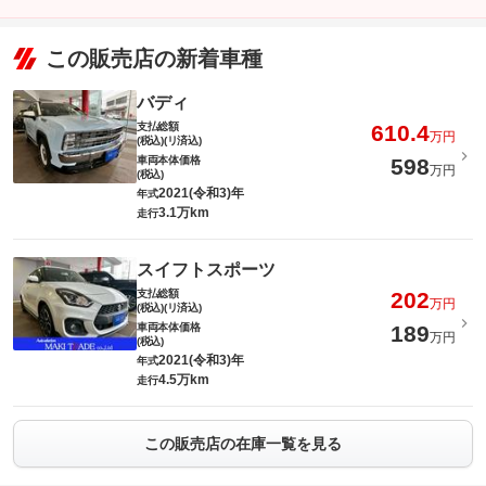
この販売店の新着車種
バディ
支払総額
610.4
万円
(税込)(リ済込)
車両本体価格
598
万円
(税込)
2021(令和3)年
年式
3.1万km
走行
スイフトスポーツ
支払総額
202
万円
(税込)(リ済込)
車両本体価格
189
万円
(税込)
2021(令和3)年
年式
4.5万km
走行
この販売店の在庫一覧を見る