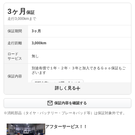
3ヶ月
保証
走行3,000kmまで
保証期間
3ヶ月
走行距離
3,000km
ロード
無し
サービス
別途有償で１年・２年・３年と加入できるＧｏｏ保証もご
ざいます
保証内容
保証内容について問い合わせる
詳しく見る
保証項目
-
保証内容を確認する
修理回数
-
※消耗部品（タイヤ・バッテリー・ブレーキパッド等）は保証対象外です。
上限金額
-
アフターサービス！！
免責金
無し