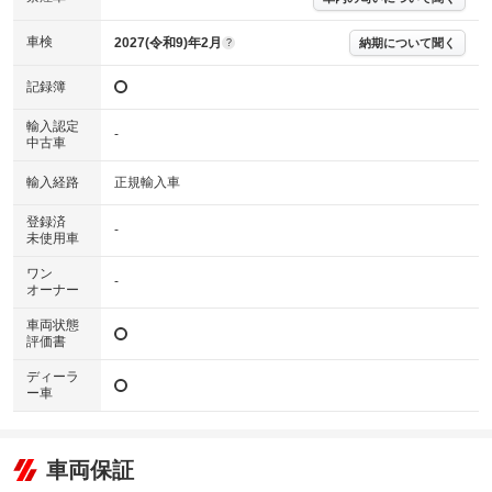
※実際にお渡しするコンディションチェックシートにつきましては、形式
および表示項目が異なる場合がございます。
車検
2027(令和9)年2月
納期について聞く
?
※グー鑑定の評価はあくまでも記載している鑑定日の鑑定結果となりま
す。車両情報等の詳細は各販売店へお問い合わせ下さい。
記録簿
輸入認定
-
中古車
輸入経路
正規輸入車
登録済
-
未使用車
ワン
-
オーナー
車両状態
評価書
ディーラ
ー車
車両保証