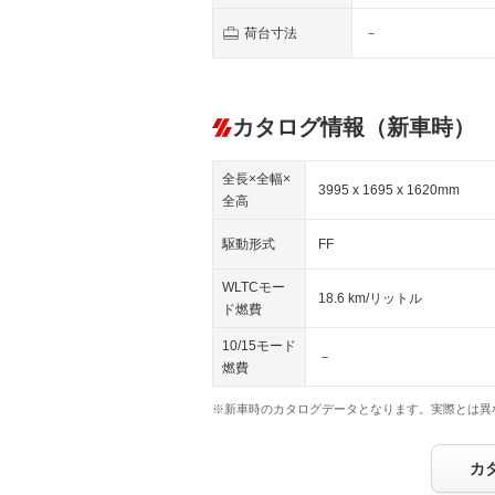
荷台寸法
－
カタログ情報（新車時）
全長×全幅×
3995 x 1695 x 1620mm
全高
駆動形式
FF
WLTCモー
18.6 km/リットル
ド燃費
10/15モード
－
燃費
※新車時のカタログデータとなります。実際とは異
カ