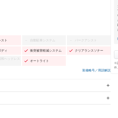
シスト
自動駐車システム
パークアシスト
－
－
ボディ
衝突被害軽減システム
クリアランスソナー
緩和ヘッドレス
オートライト
※
件
装備略号／用語解説
スライドドア
サンルーフ
－
－
Wエアコン
リフトアップ
－
－
TV
－
パワーステアリング
パワーウィンドウ