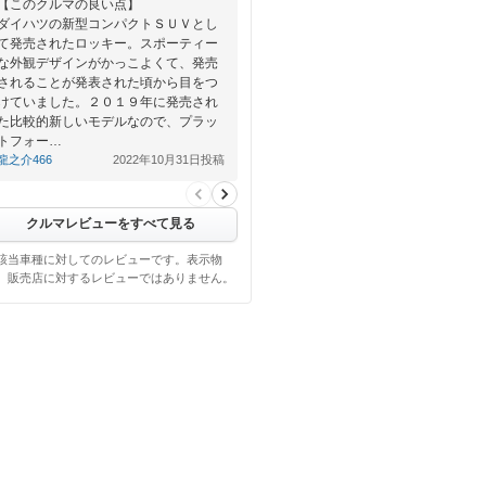
【このクルマの良い点】
ダイハツの新型コンパクトＳＵＶとし
て発売されたロッキー。スポーティー
な外観デザインがかっこよくて、発売
されることが発表された頃から目をつ
けていました。２０１９年に発売され
た比較的新しいモデルなので、プラッ
トフォー…
龍之介466
2022年10月31日投稿
クルマレビューをすべて見る
該当車種に対してのレビューです。表示物
、販売店に対するレビューではありません。