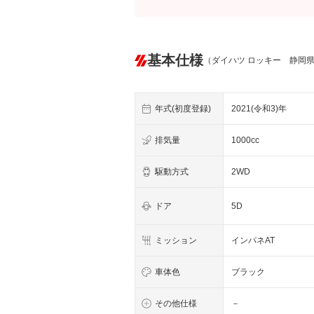
基本仕様
（ダイハツ ロッキー 静岡
年式(初度登録)
2021(令和3)年
排気量
1000cc
駆動方式
2WD
ドア
5D
ミッション
インパネAT
車体色
ブラック
その他仕様
－