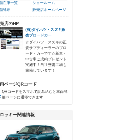
舗在庫一覧
ショールーム
舗詳細
販売店ホームページ
売店のHP
(有)ダイハツ・スズキ販
売ブロードカー
☆ダイハツ・スズキの正
規サブディーラーのブロ
ード・カーです☆新車・
中古車ご成約プレゼント
実施中！自社整備工場も
完備しています！
両ページQRコード
QRコードをスマホで読み込むと車両詳
細ページに遷移できます
ロッキー関連情報