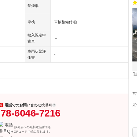
禁煙車
－
車検
車検整備付
輸入認定中
－
古車
車両状態評
○
価書
住
営
定
電話でのお問い合わせ
携帯可
料
78-6046-7216
販売店への無料電話番号を
QRコードで読み取れます。