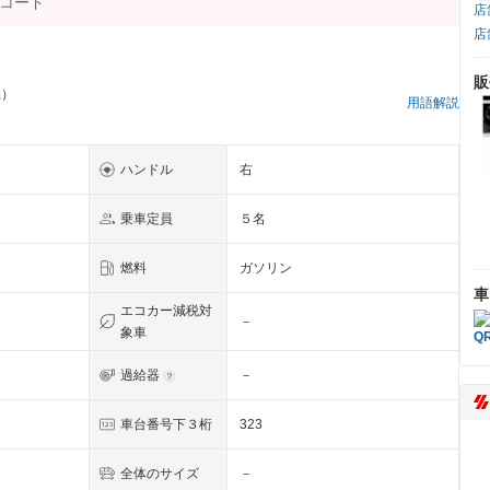
店
店
販
県）
用語解説
ハンドル
右
乗車定員
５名
燃料
ガソリン
車
エコカー減税対
－
象車
過給器
－
車台番号下３桁
323
全体のサイズ
－