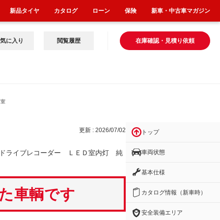
新品タイヤ
カタログ
ローン
保険
新車・中古車マガジン
気に入り
閲覧履歴
在庫確認・見積り依頼
Ｄ室
更新 : 2026/07/02
トップ
車両状態
ドライブレコーダー ＬＥＤ室内灯 純
基本仕様
いた車輌です
カタログ情報（新車時）
安全装備エリア