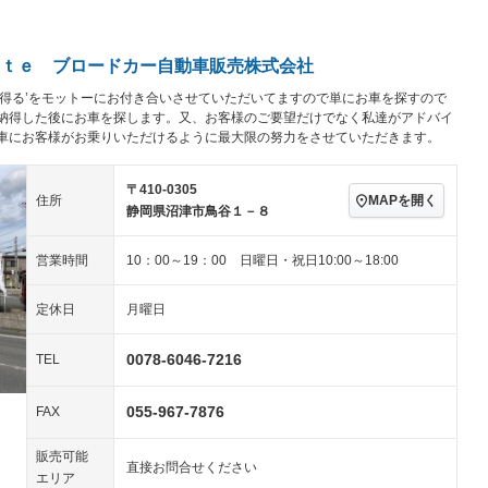
アルミホイール：16イ
－ビジュアル
－
ンチ
ングストップ
ドライブレコーダー
USB入力端子
－
ハーフレザーシート
キーレス
－
ｔｅ ブロードカー自動車販売株式会社
クリーンディーゼル
センターデフロック
－
－
を得る’をモットーにお付き合いさせていただいてますので単にお車を探すので
セノンライト)
ポータブルナビ
バックカメラ
－
乗車
電動格納ミラー
納得した後にお車を探します。又、お客様のご要望だけでなく私達がアドバイ
－
車にお客様がお乗りいただけるように最大限の努力をさせていただきます。
スマートキー
ローダウン
－
装備略号／用語解説
ート
3列シート
ベンチシート
－
－
〒410-0305
MAPを開く
住所
静岡県沼津市鳥谷１－８
ップシート
オットマン
電動格納サードシート
－
－
営業時間
10：00～19：00 日曜日・祝日10:00～18:00
スルー
後席モニター
電動リアゲート
－
－
アコン
全周囲カメラ
サイドカメラ
定休日
月曜日
ペンション
0078-6046-7216
TEL
装備略号／用語解説
055-967-7876
FAX
販売可能
直接お問合せください
エリア