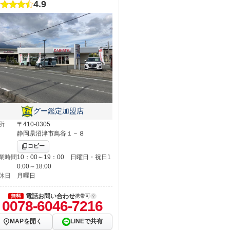
4.9
グー鑑定加盟店
所
〒410-0305
静岡県沼津市鳥谷１－８
コピー
業時間
10：00～19：00 日曜日・祝日1
0:00～18:00
休日
月曜日
電話お問い合わせ
無料
携帯可
0078-6046-7216
MAPを開く
LINEで共有