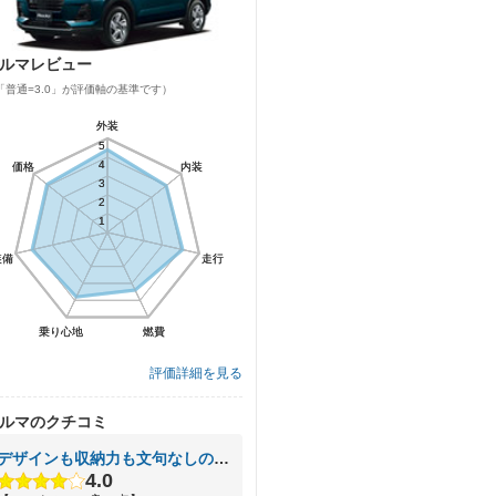
ルマレビュー
「普通=3.0」が評価軸の基準です）
外装
外装
5
5
4
4
価格
価格
内装
内装
3
3
2
2
1
1
装備
装備
走行
走行
乗り心地
乗り心地
燃費
燃費
評価詳細を見る
ルマのクチコミ
デザインも収納力も文句なしの新型コンパクトカー
4.0