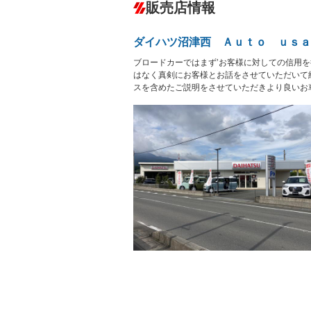
－
販売店情報
オーディオ
－
盗難防止システム
アイドリ
ヘッドライトウォッシャ
革シート
－
－
ダイハツ沼津西 Ａｕｔｏ ｕｓａ
ー
Bluetooth接続
100V電源
－
－
ブロードカーではまず’お客様に対しての信用
LEDヘッドランプ
HID(キ
－
レンタカーアップ
展示・試
はなく真剣にお客様とお話をさせていただいて
－
－
スを含めたご説明をさせていただきより良いお
ETC
エアロ
－
ランフラットタイヤ
パワーシ
－
－
フルフラットシート
チップア
－
－
シートヒーター
ウォーク
－
－
フロントカメラ
シートエ
－
ルーフレール
エアサス
－
－