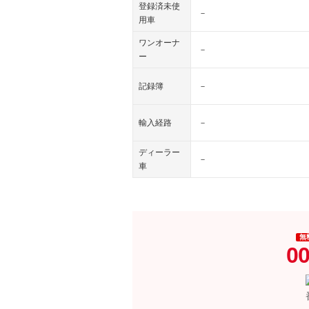
登録済未使
－
用車
ワンオーナ
－
ー
記録簿
－
輸入経路
－
ディーラー
－
車
無
00