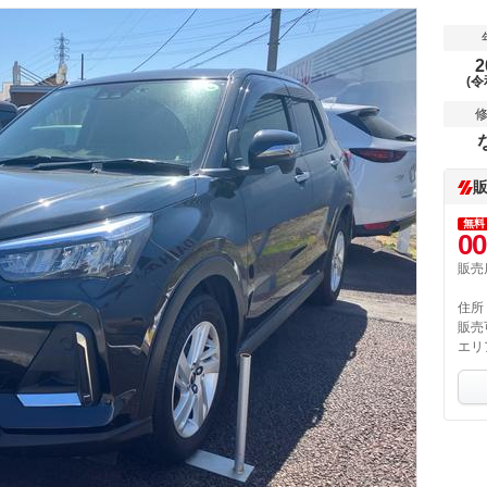
2
(令
無料
00
販売
住所
販売
エリ