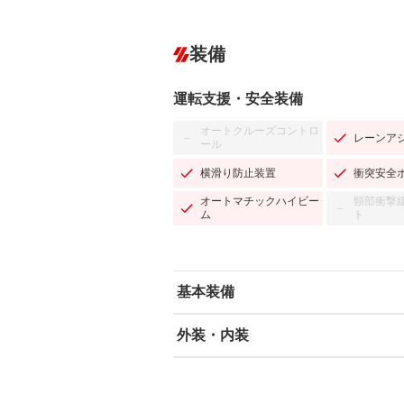
装備
運転支援・安全装備
オートクルーズコントロ
レーンア
－
ール
横滑り防止装置
衝突安全
オートマチックハイビー
頸部衝撃
－
ム
ト
基本装備
外装・内装
エアバッグ：運転席/助手席/サイド
ABS
エアコン
カーナビ
－
ダウンヒルアシストコントロール