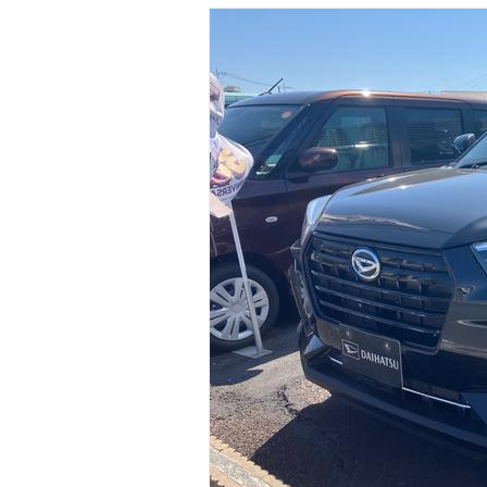
マガジン
車カタログ
自動車ローン
保険
レビュー
価格相場
教習所
用語集