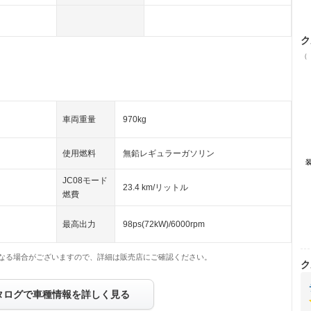
ク
（
車両重量
970kg
使用燃料
無鉛レギュラーガソリン
JC08モード
23.4 km/リットル
燃費
最高出力
98ps(72kW)/6000rpm
なる場合がございますので、詳細は販売店にご確認ください。
ク
タログで車種情報を詳しく見る