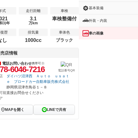
基本装備
年式
走行距離
車検
021
3.1
車検整備付
外装・内装
和3)年
万km
修復歴
排気量
車体色
車の画像
なし
1000cc
ブラック
販売店情報
電話お問い合わせ
携帯可
78-6046-7216
電話番号QR
店
ダイハツ沼津西 Ａｕｔｏ ｕｓａｔ
ｅ ブロードカー自動車販売株式会社
静岡県沼津市鳥谷１－８
可能
直接お問合せください
ア
MAPを開く
LINEで共有