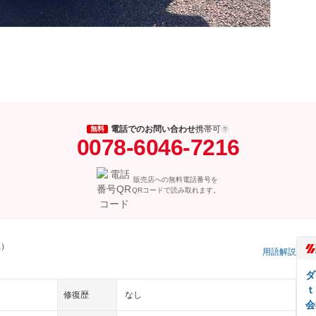
電話でのお問い合わせ
携帯可
無料
0078-6046-7216
販売店への無料電話番号を
QRコードで読み取れます。
県）
用語解説
ダ
ｔ
修復歴
なし
会