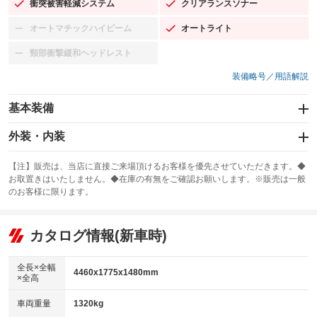
衝突被害軽減システム
クリアランスソナー
：装備あり
：装備あり
オートマチックハイビーム
オートライト
：装備なし
：装備あり
頸部衝撃緩和ヘッドレスト
：装備なし
装備略号／用語解説
基本装備
エアバッグ：運転席/助手席/サイド
外装・内装
：装備あり
スライドドア
カーナビ：メモリーナビ他
：装備なし
：装備あり
【注】販売は、当店に直接ご来場頂けるお客様を優先させていただきます。◆
お取置きはいたしません。◆在庫の有無をご確認お願いします。※販売は一般
サンルーフ
ABS
TV：フルセグ
：装備なし
：装備あり
：装備あり
のお客様に限ります。
エアコン
Wエアコン
オーディオ：CDまたはCDチェンジャー／ミュージックプレイヤー接続
：装備あり
：装備なし
：装備あり
可／ミュージックサーバー
リフトアップ
パワーステアリング
カタログ情報(新車時)
：装備なし
：装備あり
ビジュアル：-／DVD再生
：装備あり
ダウンヒルアシストコントロール
：装備なし
アルミホイール：17インチ
全長×全幅
：装備あり
4460x1775x1480mm
×全高
パワーウィンドウ
盗難防止システム
：装備あり
：装備あり
革シート
ハーフレザーシート
：装備なし
：装備なし
車両重量
1320kg
アイドリングストップ
ドライブレコーダー
：装備あり
：装備あり
キーレス
LEDヘッドランプ