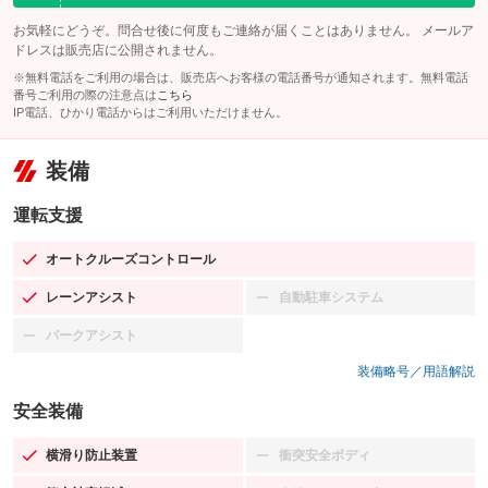
お気軽にどうぞ。問合せ後に何度もご連絡が届くことはありません。 メールア
ドレスは販売店に公開されません。
※無料電話をご利用の場合は、販売店へお客様の電話番号が通知されます。無料電話
番号ご利用の際の注意点は
こちら
IP電話、ひかり電話からはご利用いただけません。
装備
運転支援
オートクルーズコントロール
：装備あり
レーンアシスト
自動駐車システム
：装備あり
：装備なし
パークアシスト
：装備なし
装備略号／用語解説
安全装備
横滑り防止装置
衝突安全ボディ
：装備あり
：装備なし