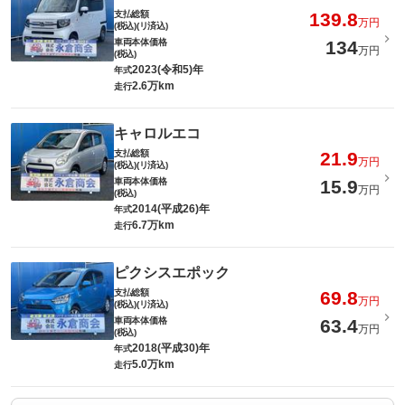
支払総額
139.8
万円
(税込)(リ済込)
車両本体価格
134
万円
(税込)
2023(令和5)年
年式
2.6万km
走行
キャロルエコ
支払総額
21.9
万円
(税込)(リ済込)
車両本体価格
15.9
万円
(税込)
2014(平成26)年
年式
6.7万km
走行
ピクシスエポック
支払総額
69.8
万円
(税込)(リ済込)
車両本体価格
63.4
万円
(税込)
2018(平成30)年
年式
5.0万km
走行