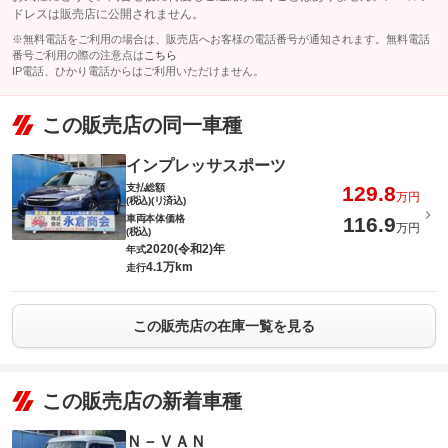
ドレスは販売店に公開されません。
※無料電話をご利用の場合は、販売店へお客様の電話番号が通知されます。無料電話
番号ご利用の際の注意点は
こちら
IP電話、ひかり電話からはご利用いただけません。
この販売店の同一車種
インプレッサスポーツ
支払総額
129.8
万円
(税込)(リ済込)
車両本体価格
116.9
万円
(税込)
2020(令和2)年
年式
4.1万km
走行
この販売店の在庫一覧を見る
この販売店の新着車種
Ｎ－ＶＡＮ