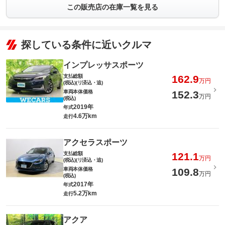
この販売店の在庫一覧を見る
探している条件に近いクルマ
インプレッサスポーツ
支払総額
162.9
万円
(税込)(リ済込・追)
車両本体価格
152.3
万円
(税込)
2019年
年式
4.6万km
走行
アクセラスポーツ
支払総額
121.1
万円
(税込)(リ済込・追)
車両本体価格
109.8
万円
(税込)
2017年
年式
5.2万km
走行
アクア