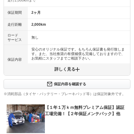
走行2,000kmまで
保証期間
2ヶ月
走行距離
2,000km
ロード
無し
サービス
安心のオリジナル保証です。もちろん保証書も発行致しま
す。また、当社推奨の有償補償も完備しておりますので、
お気軽にスタッフまでご相談下さい。
保証内容
詳しく見る
保証内容について問い合わせる
保証項目
-
保証内容を確認する
修理回数
-
※消耗部品（タイヤ・バッテリー・ブレーキパッド等）は保証対象外です。
上限金額
-
【１年１万ｋｍ無料プレミアム保証】認証
工場完備！【２年保証メンテパック】他
免責金
無し
保証修理
-
受付先