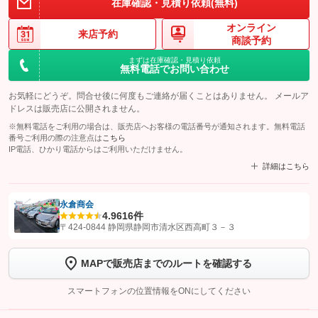
在庫確認・見積り依頼(無料)
オンライン
来店予約
商談予約
まずは在庫確認・見積り依頼
無料電話でお問い合わせ
お気軽にどうぞ。問合せ後に何度もご連絡が届くことはありません。 メールア
ドレスは販売店に公開されません。
※無料電話をご利用の場合は、販売店へお客様の電話番号が通知されます。無料電話
番号ご利用の際の注意点は
こちら
IP電話、ひかり電話からはご利用いただけません。
詳細はこちら
永倉商会
4.9
616件
【STEP1】
認証画面でグーネットを友だち追加してから「許可する」ボタンを押
〒424-0844 静岡県静岡市清水区西高町３－３
します
MAPで販売店までのルートを確認する
【STEP2】
トーク画面で
ボタンをタップして問い合わせを
完了してください。
スマートフォンの位置情報をONにしてください
こちら