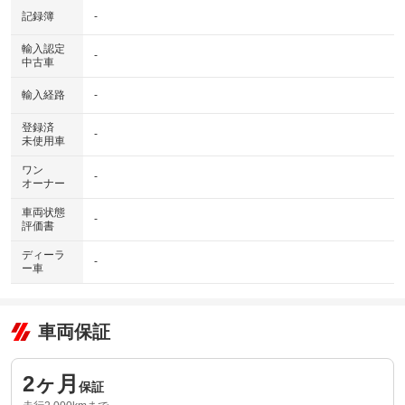
記録簿
-
輸入認定
-
中古車
輸入経路
-
登録済
-
未使用車
ワン
-
オーナー
車両状態
-
評価書
ディーラ
-
ー車
車両保証
2ヶ月
保証