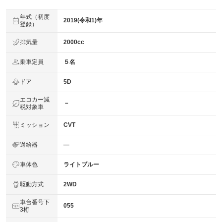
年式（初度
2019(令和1)年
登録）
排気量
2000cc
乗車定員
５名
ドア
5D
エコカー減
－
税対象車
ミッション
CVT
過給器
―
車体色
ライトブルー
駆動方式
2WD
車台番号下
055
3桁