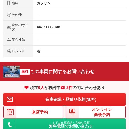
燃料
ガソリン
その他
―
全体のサイ
447 / 177 / 148
ズ
荷台寸法
―
ハンドル
右
この車両に関するお問い合わせ
無料
現在
0
人
が検討中
2件
の問い合わせあり
在庫確認・見積り依頼(無料)
オンライン
来店予約
商談予約
まずは在庫確認・見積り依頼
無料電話でお問い合わせ