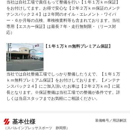
当社は自社工場で責任もって整備を行い【１年１万ｋｍ保証】
整備付 法定12ヶ月または法定24ヶ月点検整備付
をお付けしてます。お得で安心な【２年２万ｋｍ保証のメンテ
法定整備
※車検なし・車検整備付の場合は法定24ヶ月点検整備付
ナンスパック２４】は２年間のオイル・エレメント・ワイパ
※商用車は6ヶ月または12ヶ月点検整備付
ー・６か月毎の点検、車検検査料等も含まれております。当社
２４ヵ月点検（エンジンオイル・オイルエレメント無条件
専用【エスカー保証】は最長７年・走行無制限・（リース対
法定整備
交換）メーカー保証残の車両はメーカー保証継続点検も実
について
応）
施致します。
【１年１万ｋｍ無料プレミアム保証】
当社では自社整備工場でしっかり整備したうえで、【１年１万
ｋｍ無料プレミアム保証】をお付けしております。【メンテナ
ンスパック２４】にご加入頂いたお車は【２年２万ｋｍ】に延
長となります。※保証整備は当社工場での整備が条件です。詳
しくは当店スタッフまでお気軽にご相談ください。
基本仕様
装備略号／用語解説
（スバルインプレッサスポーツ 静岡県）