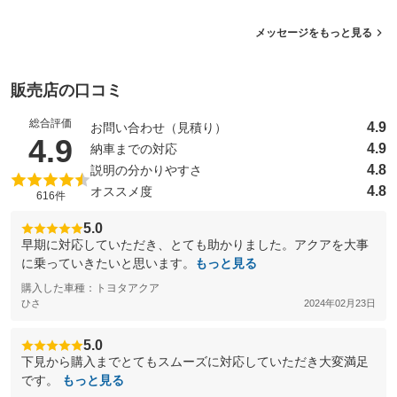
メッセージをもっと見る
販売店の口コミ
総合評価
4.9
お問い合わせ（見積り）
（5点満点中）
4.9
4.9
納車までの対応
4.8
説明の分かりやすさ
4.8
オススメ度
616件
5.0
早期に対応していただき、とても助かりました。アクアを大事
に乗っていきたいと思います。
もっと見る
購入した車種：トヨタアクア
ひさ
2024年02月23日
5.0
下見から購入までとてもスムーズに対応していただき大変満足
です。
もっと見る