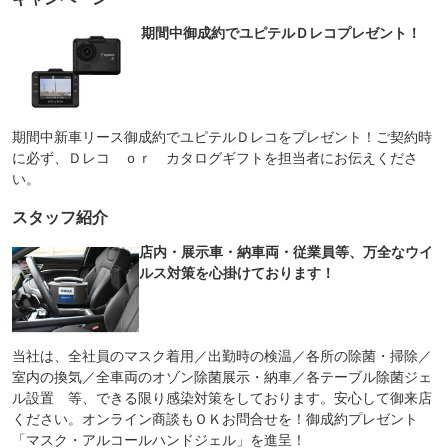
期間中御成約でユピテルＤレコプレゼント！
期間中新車リース御成約でユピテルＤレコをプレゼント！ご契約時
に必ず、Ｄレコ ｏｒ カタログギフトを担当者にお伝えくださ
い。
スタッフ紹介
店内・展示車・納車両・従業員等、万全なウイ
ルス対策を心掛けております！
当社は、全社員のマスク着用／出勤時の検温／各所の除菌・掃除／
室内の換気／全車両のオゾン除菌展示・納車／各テーブル除菌ジェ
ル設置 等、できる限り感染対策をしております。安心して御来店
ください。オンライン商談もＯＫお問合せを！御成約プレゼント
「マスク・アルコールハンドジェル」を進呈！