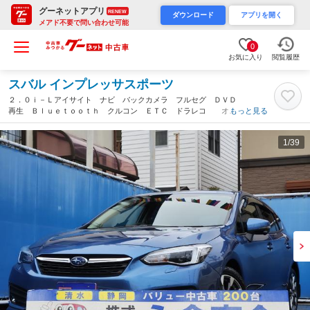
グーネットアプリ
RENEW
ダウンロード
アプリを開く
メアド不要で問い合わせ可能
0
お気に入り
閲覧履歴
スバル インプレッサスポーツ
２．０ｉ－Ｌアイサイト ナビ バックカメラ フルセグ ＤＶＤ
再生 Ｂｌｕｅｔｏｏｔｈ クルコン ＥＴＣ ドラレコ オー
もっと見る
トライトＬＥＤ フォグ アイドリングストップ 純正アルミ パ
ワーシート（静岡県）
1
/39