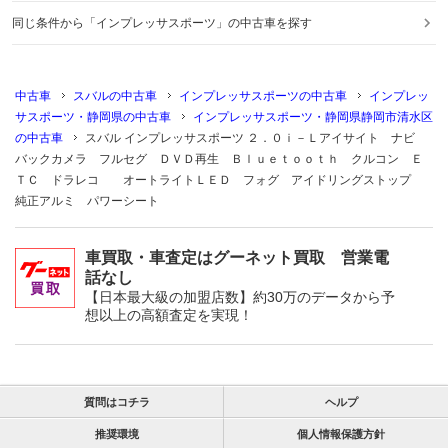
同じ条件から「インプレッサスポーツ」の中古車を探す
中古車
スバルの中古車
インプレッサスポーツの中古車
インプレッ
サスポーツ・静岡県の中古車
インプレッサスポーツ・静岡県静岡市清水区
の中古車
スバル インプレッサスポーツ ２．０ｉ－Ｌアイサイト ナビ
バックカメラ フルセグ ＤＶＤ再生 Ｂｌｕｅｔｏｏｔｈ クルコン Ｅ
ＴＣ ドラレコ オートライトＬＥＤ フォグ アイドリングストップ
純正アルミ パワーシート
車買取・車査定はグーネット買取 営業電
話なし
【日本最大級の加盟店数】約30万のデータから予
想以上の高額査定を実現！
質問はコチラ
ヘルプ
推奨環境
個人情報保護方針