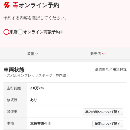
オンライン予約
予約する内容を選択してください。
来店
オンライン商談予約
?
装備
販売店
車両状態
装備略号／用語解説
（スバルインプレッサスポーツ 静岡県）
走行距離
2.8万km
修復歴
あり
禁煙車
-
車内の匂いについて聞く
車検
車検整備付
納期について聞く
?