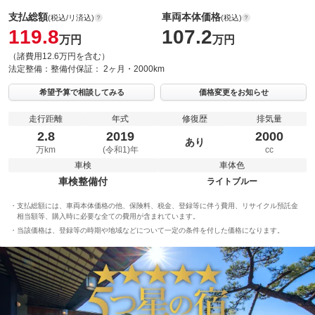
支払総額
車両本体価格
(税込/リ済込)
(税込)
119.8
107.2
万円
万円
（諸費用12.6万円を含む）
法定整備：
整備付
保証：
2ヶ月・2000km
希望予算で相談してみる
価格変更をお知らせ
走行距離
年式
修復歴
排気量
2.8
2019
2000
あり
万km
(令和1)年
cc
車検
車体色
車検整備付
ライトブルー
支払総額には、車両本体価格の他、保険料、税金、登録等に伴う費用、リサイクル預託金
相当額等、購入時に必要な全ての費用が含まれています。
当該価格は、登録等の時期や地域などについて一定の条件を付した価格になります。