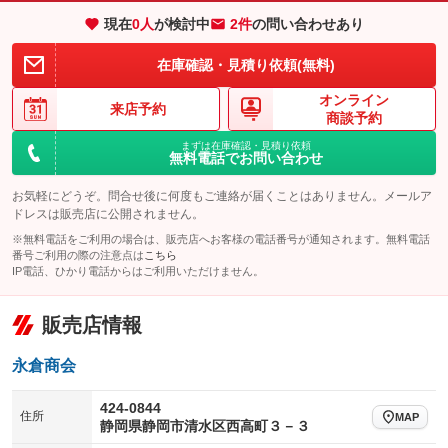
エアサスペンション
ヘッドライトウォッシャー
：装備なし
：装備なし
現在
0
人
が検討中
2件
の問い合わせあり
装備略号／用語解説
在庫確認・見積り依頼(無料)
オンライン
来店予約
商談予約
まずは在庫確認・見積り依頼
無料電話でお問い合わせ
お気軽にどうぞ。問合せ後に何度もご連絡が届くことはありません。メールア
ドレスは販売店に公開されません。
※無料電話をご利用の場合は、販売店へお客様の電話番号が通知されます。無料電話
番号ご利用の際の注意点は
こちら
IP電話、ひかり電話からはご利用いただけません。
販売店情報
永倉商会
424-0844
住所
MAP
静岡県静岡市清水区西高町３－３