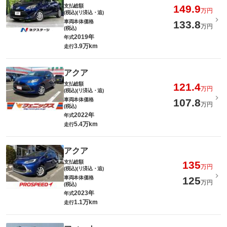
支払総額
149.9
万円
(税込)(リ済込・追)
車両本体価格
133.8
万円
(税込)
2019年
年式
3.9万km
走行
アクア
支払総額
121.4
万円
(税込)(リ済込・追)
車両本体価格
107.8
万円
(税込)
2022年
年式
5.4万km
走行
アクア
支払総額
135
万円
(税込)(リ済込・追)
車両本体価格
125
万円
(税込)
2023年
年式
1.1万km
走行