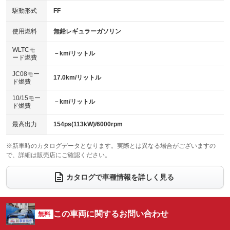
：装備あり
：装備あり
USB入力端子
Bluetooth接続
駆動形式
FF
：装備あり
：装備あり
HID(キセノンライト)
ポータブルナビ
：装備なし
：装備なし
100V電源
クリーンディーゼル
使用燃料
無鉛レギュラーガソリン
：装備なし
：装備なし
バックカメラ
ETC
：装備あり
：装備あり
センターデフロック
：装備なし
WLTCモ
エアロ
スマートキー
－km/リットル
：装備なし
：装備あり
ード燃費
レンタカーアップ
展示・試乗車
：装備なし
：装備なし
ローダウン
ランフラットタイヤ
：装備なし
：装備なし
JC08モー
17.0km/リットル
ド燃費
電動格納ミラー
：装備あり
パワーシート
3列シート
：装備あり
：装備なし
10/15モー
装備略号／用語解説
－km/リットル
ド燃費
ベンチシート
フルフラットシート
：装備なし
：装備なし
チップアップシート
オットマン
最高出力
154ps(113kW)/6000rpm
：装備なし
：装備なし
電動格納サードシート
シートヒーター
：装備なし
：装備なし
※新車時のカタログデータとなります。実際とは異なる場合がございますの
で、詳細は販売店にご確認ください。
ウォークスルー
後席モニター
：装備なし
：装備なし
カタログで車種情報を詳しく見る
電動リアゲート
フロントカメラ
：装備なし
：装備なし
シートエアコン
全周囲カメラ
：装備なし
：装備なし
この車両に関するお問い合わせ
サイドカメラ
無料
ルーフレール
：装備なし
：装備なし