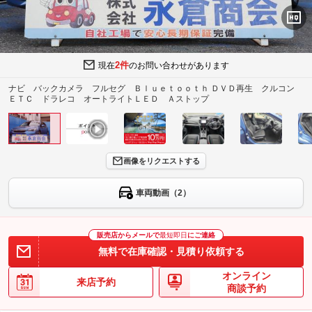
2件
現在
のお問い合わせがあります
ナビ バックカメラ フルセグ Ｂｌｕｅｔｏｏｔｈ ＤＶＤ再生 クルコン
ＥＴＣ ドラレコ オートライトＬＥＤ Ａストップ
画像をリクエストする
車両動画（2）
販売店からメールで
最短即日
にご連絡
無料で在庫確認・見積り依頼する
オンライン
来店予約
商談予約