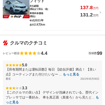
フィット
支払総額
137.8
万円
(税込)(リ済込・追)
車両本体価格
131.2
万円
(税込)
2021年
年式
2.9万km
走行
クルマのクチコミ
4.4
99
レビュー総合
投稿数
5.0
【所有期間または運転回数】毎日 【総合評価】満点！ 【良い
点】コーティングまた付けたいなー ...
もっと見る
番長
2021年05月06日
3.3
【このクルマの良い点】 デザインが洗練されている。歴代イン
プレッサでは一番好み。 車を真正面（真後ろ）から見たと...
も
っと見る