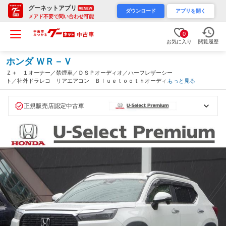
グーネットアプリ
RENEW
ダウンロード
アプリを開く
メアド不要で問い合わせ可能
0
お気に入り
閲覧履歴
ホンダ ＷＲ－Ｖ
Ｚ＋ １オーナー／禁煙車／ＤＳＰオーディオ／ハーフレザーシー
ト／社外ドラレコ リアエアコン Ｂｌｕｅｔｏｏｔｈオーディ
もっと見る
オ 電動格納式ドアミラー ワンオーナー 車線逸脱警告 フルセ
グテレビ サイドエアバッグ（静岡県）
正規販売店認定中古車