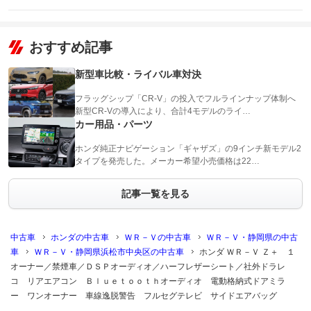
おすすめ記事
新型車比較・ライバル車対決
フラッグシップ「CR-V」の投入でフルラインナップ体制へ
新型CR-Vの導入により、合計4モデルのライ…
カー用品・パーツ
ホンダ純正ナビゲーション「ギャザズ」の9インチ新モデル2
タイプを発売した。メーカー希望小売価格は22…
記事一覧を見る
中古車
ホンダの中古車
ＷＲ－Ｖの中古車
ＷＲ－Ｖ・静岡県の中古
車
ＷＲ－Ｖ・静岡県浜松市中央区の中古車
ホンダ ＷＲ－Ｖ Ｚ＋ １
オーナー／禁煙車／ＤＳＰオーディオ／ハーフレザーシート／社外ドラレ
コ リアエアコン Ｂｌｕｅｔｏｏｔｈオーディオ 電動格納式ドアミラ
ー ワンオーナー 車線逸脱警告 フルセグテレビ サイドエアバッグ