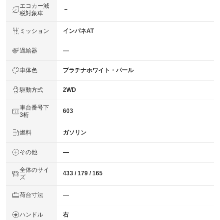
エコカー減
－
税対象車
ミッション
インパネAT
過給器
―
車体色
プラチナホワイト・パール
駆動方式
2WD
車台番号下
603
3桁
燃料
ガソリン
その他
―
全体のサイ
433 / 179 / 165
ズ
荷台寸法
―
ハンドル
右