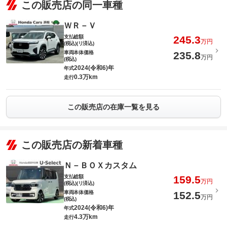
この販売店の同一車種
ＷＲ－Ｖ
支払総額
245.3
万円
(税込)(リ済込)
車両本体価格
235.8
万円
(税込)
2024(令和6)年
年式
0.3万km
走行
この販売店の在庫一覧を見る
この販売店の新着車種
Ｎ－ＢＯＸカスタム
支払総額
159.5
万円
(税込)(リ済込)
車両本体価格
152.5
万円
(税込)
2024(令和6)年
年式
4.3万km
走行