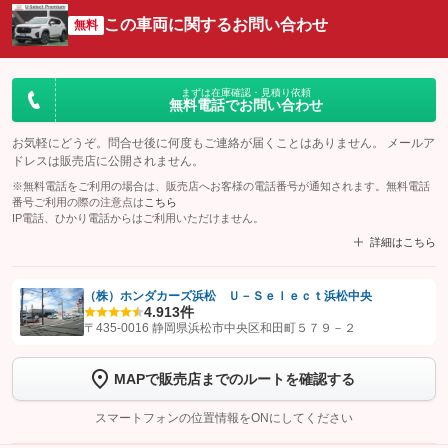
この車両に関するお問い合わせ
無料
まずは在庫確認・見積り依頼
無料電話でお問い合わせ
お気軽にどうぞ。問合せ後に何度もご連絡が届くことはありません。 メールア
ドレスは販売店に公開されません。
※無料電話をご利用の場合は、販売店へお客様の電話番号が通知されます。無料電話
番号ご利用の際の注意点は
こちら
IP電話、ひかり電話からはご利用いただけません。
詳細はこちら
（株）ホンダカーズ浜松 Ｕ－Ｓｅｌｅｃｔ浜松中央
4.9
13件
【STEP1】
認証画面でグーネットを友だち追加してから「許可する」ボタンを押
〒435-0016 静岡県浜松市中央区和田町５７９－２
します
MAPで販売店までのルートを確認する
【STEP2】
トーク画面で
ボタンをタップして問い合わせを
完了してください。
スマートフォンの位置情報をONにしてください
こちら