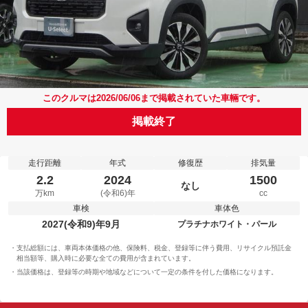
このクルマは2026/06/06まで掲載されていた車輛です。
掲載終了
走行距離
年式
修復歴
排気量
2.2
2024
1500
なし
万km
(令和6)年
cc
車検
車体色
2027(令和9)年9月
プラチナホワイト・パール
支払総額には、車両本体価格の他、保険料、税金、登録等に伴う費用、リサイクル預託金
相当額等、購入時に必要な全ての費用が含まれています。
当該価格は、登録等の時期や地域などについて一定の条件を付した価格になります。