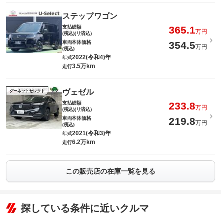
ステップワゴン
支払総額
365.1
万円
(税込)(リ済込)
車両本体価格
354.5
万円
(税込)
2022(令和4)年
年式
3.5万km
走行
ヴェゼル
グーネットセレクト
支払総額
233.8
万円
(税込)(リ済込)
車両本体価格
219.8
万円
(税込)
2021(令和3)年
年式
6.2万km
走行
この販売店の在庫一覧を見る
探している条件に近いクルマ