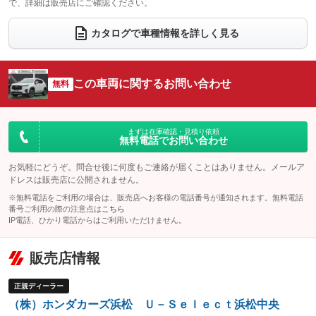
で、詳細は販売店にご確認ください。
ウォークスルー
後席モニター
：装備なし
：装備なし
電動リアゲート
フロントカメラ
カタログで車種情報を詳しく見る
：装備なし
：装備なし
シートエアコン
全周囲カメラ
：装備なし
：装備なし
サイドカメラ
ルーフレール
この車両に関するお問い合わせ
：装備なし
無料
：装備なし
エアサスペンション
ヘッドライトウォッシャー
：装備なし
：装備なし
装備略号／用語解説
まずは在庫確認・見積り依頼
無料電話でお問い合わせ
お気軽にどうぞ。問合せ後に何度もご連絡が届くことはありません。メールア
ドレスは販売店に公開されません。
※無料電話をご利用の場合は、販売店へお客様の電話番号が通知されます。無料電話
番号ご利用の際の注意点は
こちら
IP電話、ひかり電話からはご利用いただけません。
販売店情報
正規ディーラー
（株）ホンダカーズ浜松 Ｕ－Ｓｅｌｅｃｔ浜松中央