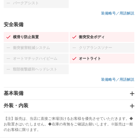
パークアシスト
：装備なし
装備略号／用語解説
安全装備
横滑り防止装置
衝突安全ボディ
：装備あり
：装備あり
衝突被害軽減システム
クリアランスソナー
：装備なし
：装備なし
オートマチックハイビーム
オートライト
：装備なし
：装備あり
頸部衝撃緩和ヘッドレスト
：装備なし
装備略号／用語解説
基本装備
エアバッグ：運転席/助手席/サイド
外装・内装
：装備あり
スライドドア
カーナビ
：装備なし
：装備なし
【注】販売は、当店に直接ご来場頂けるお客様を優先させていただきます。◆
お取置きはいたしません。◆在庫の有無をご確認お願いします。※販売は一般
サンルーフ
ABS
TV：フルセグ
：装備なし
：装備あり
：装備あり
のお客様に限ります。
エアコン
Wエアコン