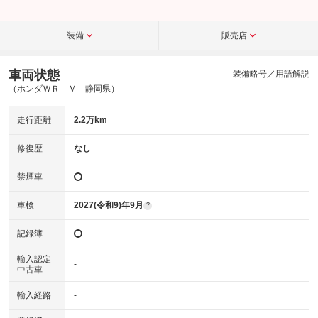
装備
販売店
車両状態
装備略号／用語解説
（ホンダＷＲ－Ｖ 静岡県）
走行距離
2.2万km
修復歴
なし
禁煙車
車検
2027(令和9)年9月
?
記録簿
輸入認定
-
中古車
輸入経路
-