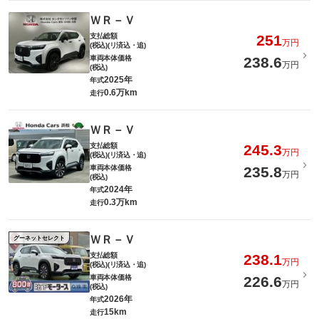
ＷＲ－Ｖ
支払総額
251
万円
(税込)(リ済込・追)
車両本体価格
238.6
万円
(税込)
2025年
年式
0.6万km
走行
ＷＲ－Ｖ
支払総額
245.3
万円
(税込)(リ済込・追)
車両本体価格
235.8
万円
(税込)
2024年
年式
0.3万km
走行
ＷＲ－Ｖ
グーネットセレクト
支払総額
238.1
万円
(税込)(リ済込・追)
車両本体価格
226.6
万円
(税込)
2026年
年式
15km
走行