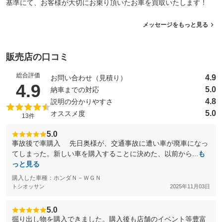
基準にて、お客様が大切にお乗り頂いたお車を買取いたします！
メッセージをもっと見る
販売店の口コミ
総合評価
4.9
お問い合わせ（見積り）
（5点満点中）
4.9
5.0
納車までの対応
4.8
説明の分かりやすさ
5.0
オススメ度
13件
5.0
事故後で車購入 先日奥様が、交通事故に遭い車が廃車になっ
てしまった。新しい車を購入することに決めた、以前から...
も
っと見る
購入した車種：ホンダＮ－ＷＧＮ
トシオッサン
2025年11月03日
5.0
掘り出し物を購入できました。購入後も店舗のイベント等豊富