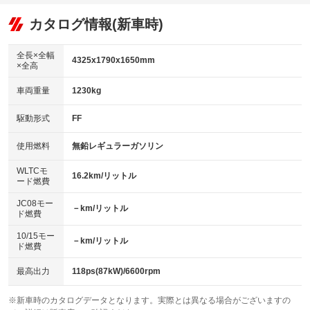
オーディオ：ミュージックプレイヤー接続可
：装備あり
：装備あり
：装備あり
リフトアップ
パワーステアリング
カタログ情報(新車時)
ビジュアル
：装備なし
：装備あり
：装備なし
ダウンヒルアシストコントロール
アルミホイール：アルミホイール
：装備なし
：装備あり
全長×全幅
4325x1790x1650mm
×全高
パワーウィンドウ
盗難防止システム
革シート
ハーフレザーシート
：装備あり
：装備あり
：装備なし
：装備あり
車両重量
1230kg
アイドリングストップ
ドライブレコーダー
キーレス
LEDヘッドランプ
：装備あり
：装備なし
：装備あり
：装備あり
USB入力端子
Bluetooth接続
駆動形式
FF
HID(キセノンライト)
ポータブルナビ
：装備あり
：装備あり
：装備なし
：装備なし
100V電源
クリーンディーゼル
バックカメラ
ETC
使用燃料
無鉛レギュラーガソリン
：装備なし
：装備なし
：装備あり
：装備あり
センターデフロック
エアロ
スマートキー
：装備なし
WLTCモ
：装備なし
：装備あり
16.2km/リットル
ード燃費
レンタカーアップ
展示・試乗車
ローダウン
ランフラットタイヤ
：装備なし
：装備なし
：装備なし
：装備なし
JC08モー
－km/リットル
ド燃費
電動格納ミラー
パワーシート
3列シート
：装備あり
：装備なし
：装備なし
10/15モー
装備略号／用語解説
－km/リットル
ベンチシート
フルフラットシート
ド燃費
：装備なし
：装備なし
チップアップシート
オットマン
：装備なし
：装備なし
最高出力
118ps(87kW)/6600rpm
電動格納サードシート
シートヒーター
：装備なし
：装備なし
※新車時のカタログデータとなります。実際とは異なる場合がございますの