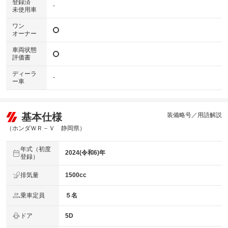
登録済
-
未使用車
ワン
オーナー
車両状態
評価書
ディーラ
-
ー車
基本仕様
装備略号／用語解説
（ホンダＷＲ－Ｖ 静岡県）
年式（初度
2024(令和6)年
登録）
排気量
1500cc
乗車定員
５名
ドア
5D