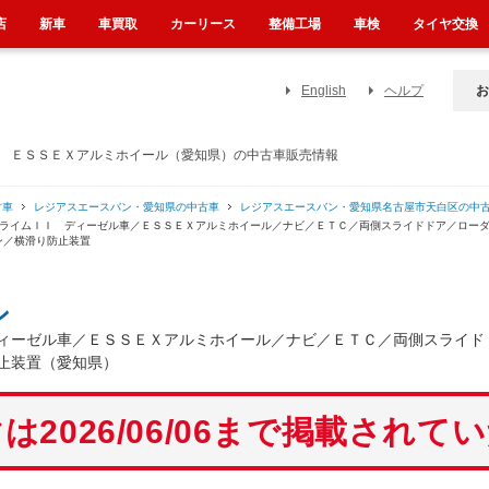
店
新車
車買取
カーリース
整備工場
車検
タイヤ交換
English
ヘルプ
お
車 ＥＳＳＥＸアルミホイール（愛知県）の中古車販売情報
古車
レジアスエースバン・愛知県の中古車
レジアスエースバン・愛知県名古屋市天白区の中
プライムＩＩ ディーゼル車／ＥＳＳＥＸアルミホイール／ナビ／ＥＴＣ／両側スライドドア／ロー
ン／横滑り防止装置
ン
ィーゼル車／ＥＳＳＥＸアルミホイール／ナビ／ＥＴＣ／両側スライド
止装置（愛知県）
は2026/06/06まで掲載されて