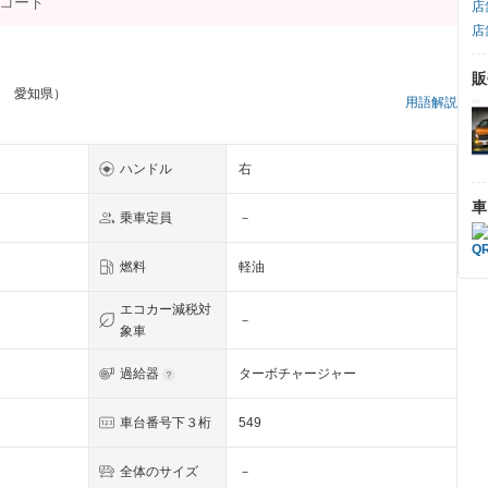
店
店
販
ン 愛知県）
用語解説
ハンドル
右
車
乗車定員
－
燃料
軽油
エコカー減税対
－
象車
過給器
ターボチャージャー
車台番号下３桁
549
全体のサイズ
－