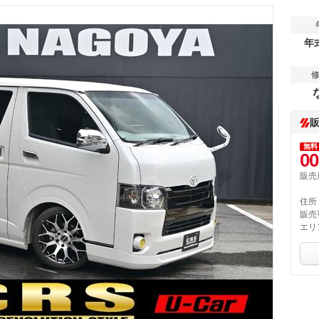
年
無料
00
販売
住所
販売
エリ