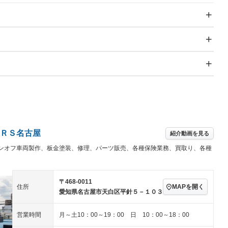
スライドドア：両面
サンルーフ
－
Wエアコン
リフトアップ
－
TV：フルセグ
パワーステアリング
パワーウィンドウ
アルミホイール：アルミ
－ビジュアル
－
冷凍（超低温 -30℃以
ホイール
 -20℃）
冷蔵
－
－
下）
ングストップ
ドライブレコーダー
USB入力端子
－
－
ハーフレザーシート
キーレス
－
全低床（フルフラットロ
高床
－
－
クリーンディーゼル
センターデフロック
－
－
ー）
セノンライト)
ポータブルナビ
バックカメラ
－
ＲＳ名古屋
乗車
電動格納ミラー
ラジコン付き
－
－
紹介動画を見る
装備略号／用語解説
スマートキー
ローダウン
ンオフ車両製作、板金塗装、修理、パーツ販売、各種保険業務、買取り、各種
ール
垂直式
アーム式
－
－
ート
3列シート
ベンチシート
－
－
ラッシングレール
サイドドア
－
－
ップシート
オットマン
電動格納サードシート
－
〒468-0011
－
MAPを開く
住所
き
クラッチレス
ヒッチメンバー
－
－
愛知県名古屋市天白区平針５－１０３
スルー
後席モニター
電動リアゲート
－
－
営業時間
月～土10：00～19：00 日 10：00～18：00
アコン
全周囲カメラ
サイドカメラ
－
－