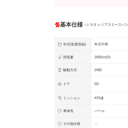
基本仕様
（トヨタ レジアスエースバ
年式(初度登録)
年式不明
排気量
2800cc(D)
駆動方式
2WD
ドア
5D
ミッション
AT6速
車体色
パール
その他仕様
－