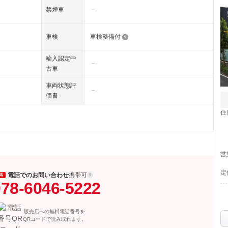
禁煙車
－
車検
車検整備付
輸入認定中
－
古車
車両状態評
－
価書
住
営
定
電話でのお問い合わせ
携帯可
料
78-6046-5222
販売店への無料電話番号を
QRコードで読み取れます。