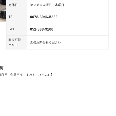
装備略号／用語解説
ペンション
定休日
第２第４火曜日 水曜日
0078-6046-5222
TEL
装備略号／用語解説
052-838-9100
FAX
販売可能
直接お問合せください
エリア
海
店店長 角谷宙海（すみや ひろみ）】