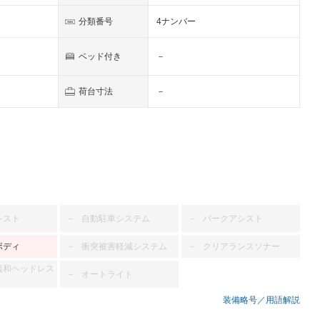
分類番号
4ナンバー
ベッド付き
－
荷台寸法
－
シスト
自動駐車システム
パークアシスト
－
－
ボディ
衝突被害軽減システム
クリアランスソナー
－
－
緩和ヘッドレス
オートライト
－
装備略号／用語解説