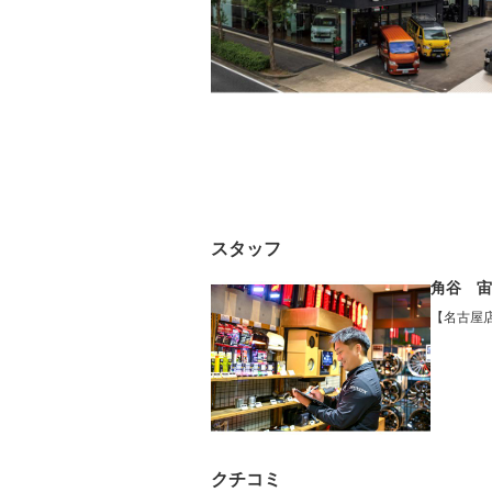
ルーフレール
エアサス
－
－
スタッフ
角谷 宙
【名古屋
クチコミ