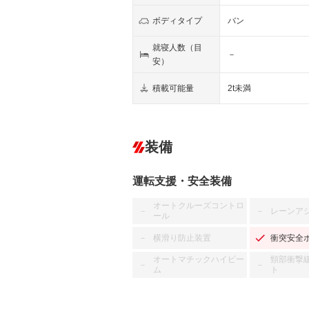
ボディタイプ
バン
就寝人数（目
－
安）
積載可能量
2t未満
装備
運転支援・安全装備
オートクルーズコントロ
レーンア
－
－
ール
横滑り防止装置
衝突安全
－
オートマチックハイビー
頸部衝撃
－
－
ム
ト