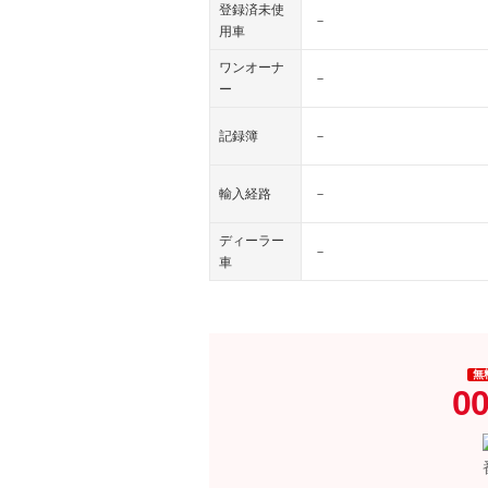
登録済未使
－
用車
ワンオーナ
－
ー
記録簿
－
輸入経路
－
ディーラー
－
車
無
00