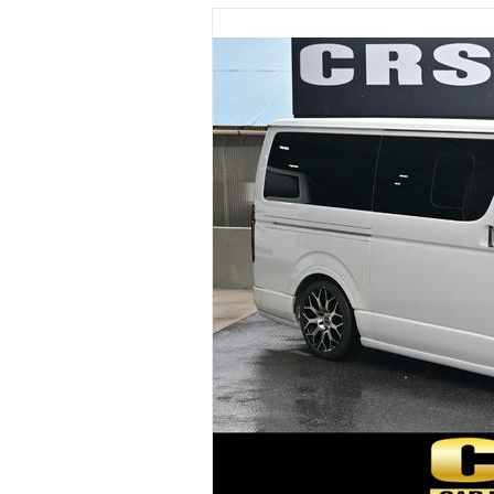
マガジン
車カタログ
自動車ローン
保険
レビュー
価格相場
教習所
用語集