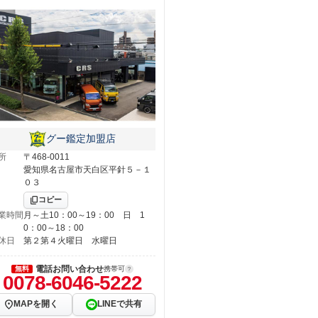
グー鑑定加盟店
所
〒468-0011
愛知県名古屋市天白区平針５－１
０３
コピー
業時間
月～土10：00～19：00 日 1
0：00～18：00
休日
第２第４火曜日 水曜日
電話お問い合わせ
無料
携帯可
0078-6046-5222
MAPを開く
LINEで共有