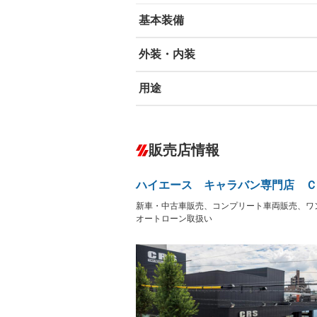
基本装備
外装・内装
エアバッグ：運転席/助手席
ABS
エアコン
用途
カーナビ：メモリーナビ他
ダウンヒルアシストコントロール
－
オーディオ
－
冷凍（中温 -5℃）
冷凍（低温
－
－
盗難防止システム
アイドリ
－
－
ヘッドライトウォッシャ
販売店情報
革シート
－
－
ー
保冷
低床
－
－
Bluetooth接続
100V電源
－
－
LEDヘッドランプ
HID(キ
－
ハイエース キャラバン専門店 Ｃ
レンタカーアップ
展示・試
－
－
ETC
エアロ
－
新車・中古車販売、コンプリート車両販売、ワ
フックイン付き
アームロ
－
－
オートローン取扱い
ランフラットタイヤ
パワーシ
－
－
後輪ダブル
三方開
－
－
フルフラットシート
チップア
－
－
三転ダンプ
荷台幌付
－
－
シートヒーター
ウォーク
－
－
坂道発進補助装置
－
フロントカメラ
シートエ
－
－