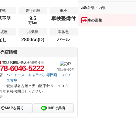
外装・内装
年式
走行距離
車検
式不明
9.5
車検整備付
車の画像
万km
修復歴
排気量
車体色
なし
2800cc(D)
パール
販売店情報
電話お問い合わせ
携帯可
78-6046-5222
電話番号QR
店
ハイエース キャラバン専門店 ＣＲＳ
名古屋
愛知県名古屋市天白区平針５－１０３
可能
直接お問合せください
ア
MAPを開く
LINEで共有