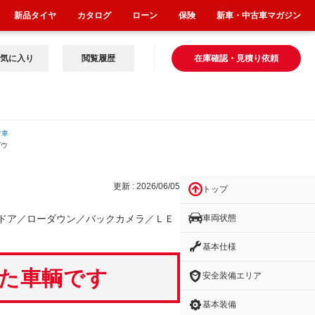
新品タイヤ
カタログ
ローン
保険
新車・中古車マガジン
気に入り
閲覧履歴
在庫確認・見積り依頼
古車
ダウ
更新 : 2026/06/05
トップ
車両状態
ドア／ローダウン／バックカメラ／ＬＥ
基本仕様
いた車輌です
安全装備エリア
基本装備