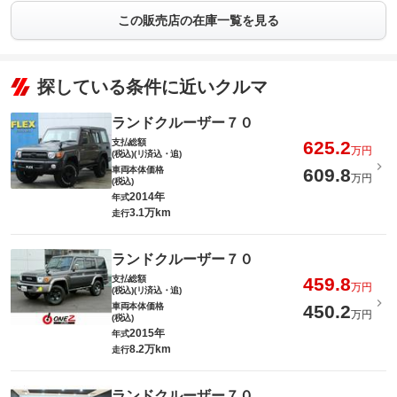
この販売店の在庫一覧を見る
探している条件に近いクルマ
ランドクルーザー７０
支払総額
625.2
万円
(税込)(リ済込・追)
車両本体価格
609.8
万円
(税込)
2014年
年式
3.1万km
走行
ランドクルーザー７０
支払総額
459.8
万円
(税込)(リ済込・追)
車両本体価格
450.2
万円
(税込)
2015年
年式
8.2万km
走行
ランドクルーザー７０