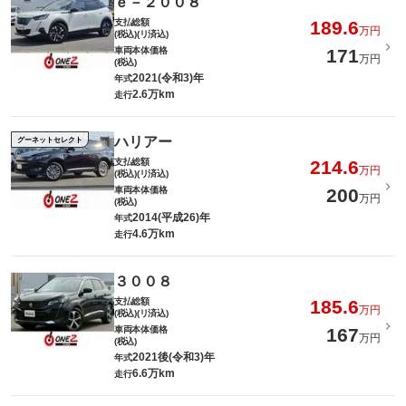
ｅ－２００８
支払総額
189.6
万円
(税込)(リ済込)
車両本体価格
171
万円
(税込)
2021(令和3)年
年式
2.6万km
走行
ハリアー
グーネットセレクト
支払総額
214.6
万円
(税込)(リ済込)
車両本体価格
200
万円
(税込)
2014(平成26)年
年式
4.6万km
走行
３００８
支払総額
185.6
万円
(税込)(リ済込)
車両本体価格
167
万円
(税込)
2021後(令和3)年
年式
6.6万km
走行