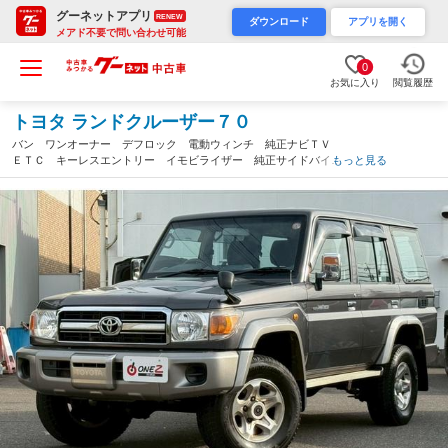
グーネットアプリ
RENEW
ダウンロード
アプリを開く
メアド不要で問い合わせ可能
0
お気に入り
閲覧履歴
トヨタ ランドクルーザー７０
バン ワンオーナー デフロック 電動ウィンチ 純正ナビＴＶ
ＥＴＣ キーレスエントリー イモビライザー 純正サイドバイザ
もっと見る
ー ３０周年記念モデル ５速ＭＴ 取説／保証書付 記録簿（愛
知県）