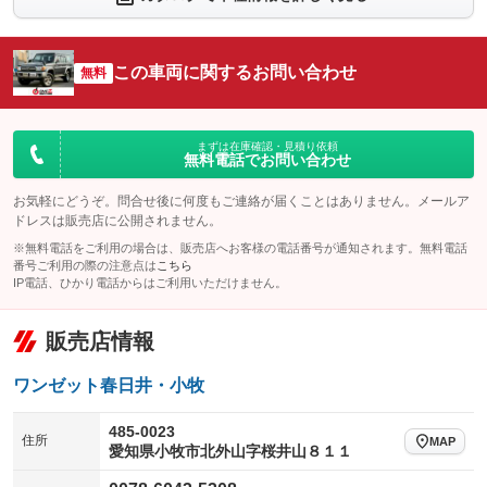
シートエアコン
全周囲カメラ
：装備なし
：装備なし
サイドカメラ
ルーフレール
この車両に関するお問い合わせ
：装備なし
無料
：装備なし
エアサスペンション
ヘッドライトウォッシャー
：装備なし
：装備なし
装備略号／用語解説
まずは在庫確認・見積り依頼
無料電話でお問い合わせ
お気軽にどうぞ。問合せ後に何度もご連絡が届くことはありません。メールア
ドレスは販売店に公開されません。
※無料電話をご利用の場合は、販売店へお客様の電話番号が通知されます。無料電話
番号ご利用の際の注意点は
こちら
IP電話、ひかり電話からはご利用いただけません。
販売店情報
ワンゼット春日井・小牧
485-0023
住所
MAP
愛知県小牧市北外山字桜井山８１１