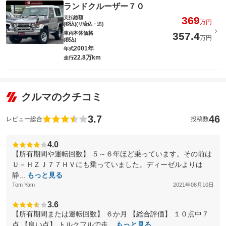
ランドクルーザー７０
支払総額
369
万円
(税込)(リ済込・追)
車両本体価格
357.4
万円
(税込)
2001年
年式
22.8万km
走行
クルマのクチコミ
3.7
46
レビュー総合
投稿数
4.0
【所有期間や運転回数】 ５～６年ほど乗っています。その前は
Ｕ－ＨＺＪ７７ＨＶにも乗っていました。ディーゼルよりは
静...
もっと見る
Tom Yam
2021年08月10日
3.6
【所有期間または運転回数】 ６か月 【総合評価】 １０点中７
点 【良い点】 トルクフルで走...
もっと見る