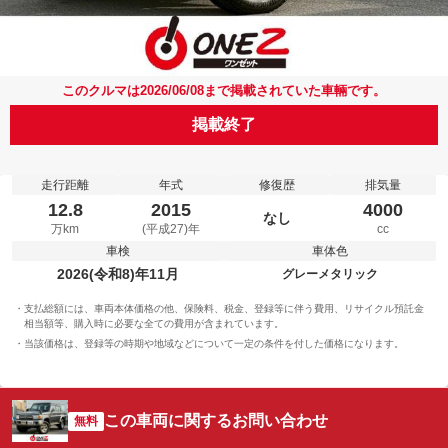
このクルマは2026/06/08まで掲載されていた車輛です。
掲載終了
走行距離
年式
修復歴
排気量
12.8
2015
4000
なし
万km
(平成27)年
cc
車検
車体色
2026(令和8)年11月
グレーメタリック
支払総額には、車両本体価格の他、保険料、税金、登録等に伴う費用、リサイクル預託金
相当額等、購入時に必要な全ての費用が含まれています。
当該価格は、登録等の時期や地域などについて一定の条件を付した価格になります。
この車両に関するお問い合わせ
無料