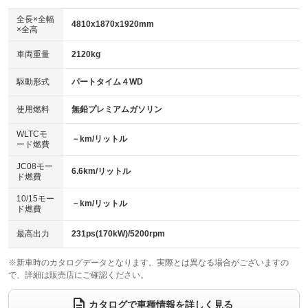
ダウンヒルアシストコントロール
アルミホイール：アルミホイール
：装備なし
：装備あり
全長×全幅
4810x1870x1920mm
×全高
パワーウィンドウ
盗難防止システム
革シート
ハーフレザーシート
：装備あり
：装備あり
：装備なし
：装備なし
車両重量
2120kg
アイドリングストップ
ドライブレコーダー
キーレス
LEDヘッドランプ
：装備なし
：装備なし
：装備あり
：装備なし
USB入力端子
Bluetooth接続
駆動形式
パートタイム４WD
HID(キセノンライト)
ポータブルナビ
：装備なし
：装備あり
：装備なし
：装備なし
100V電源
クリーンディーゼル
バックカメラ
ETC
使用燃料
無鉛プレミアムガソリン
：装備なし
：装備なし
：装備なし
：装備あり
センターデフロック
エアロ
スマートキー
：装備あり
WLTCモ
：装備なし
：装備なし
－km/リットル
ード燃費
レンタカーアップ
展示・試乗車
ローダウン
ランフラットタイヤ
：装備なし
：装備なし
：装備なし
：装備なし
JC08モー
6.6km/リットル
ド燃費
電動格納ミラー
パワーシート
3列シート
：装備なし
：装備なし
：装備なし
10/15モー
装備略号／用語解説
－km/リットル
ベンチシート
フルフラットシート
ド燃費
：装備なし
：装備あり
チップアップシート
オットマン
：装備なし
：装備なし
最高出力
231ps(170kW)/5200rpm
電動格納サードシート
シートヒーター
：装備なし
：装備なし
※新車時のカタログデータとなります。実際とは異なる場合がございますの
で、詳細は販売店にご確認ください。
ウォークスルー
後席モニター
：装備なし
：装備なし
電動リアゲート
フロントカメラ
カタログで車種情報を詳しく見る
：装備なし
：装備なし