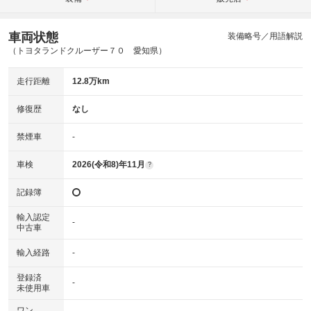
車両状態
装備略号／用語解説
（トヨタランドクルーザー７０ 愛知県）
走行距離
12.8万km
修復歴
なし
禁煙車
-
車検
2026(令和8)年11月
?
記録簿
輸入認定
-
中古車
輸入経路
-
登録済
-
未使用車
ワン