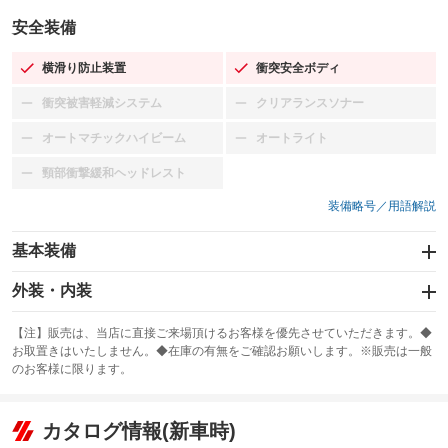
安全装備
横滑り防止装置
衝突安全ボディ
：装備あり
：装備あり
衝突被害軽減システム
クリアランスソナー
：装備なし
：装備なし
オートマチックハイビーム
オートライト
：装備なし
：装備なし
頸部衝撃緩和ヘッドレスト
：装備なし
装備略号／用語解説
基本装備
エアバッグ：運転席/助手席
外装・内装
：装備あり
スライドドア
カーナビ：メモリーナビ他
：装備なし
：装備あり
【注】販売は、当店に直接ご来場頂けるお客様を優先させていただきます。◆
お取置きはいたしません。◆在庫の有無をご確認お願いします。※販売は一般
サンルーフ
ABS
TV：フルセグ
：装備なし
：装備あり
：装備あり
のお客様に限ります。
エアコン
Wエアコン
オーディオ：CDまたはCDチェンジャー
：装備あり
：装備なし
：装備あり
リフトアップ
パワーステアリング
カタログ情報(新車時)
ビジュアル：-／DVD再生
：装備なし
：装備あり
：装備あり