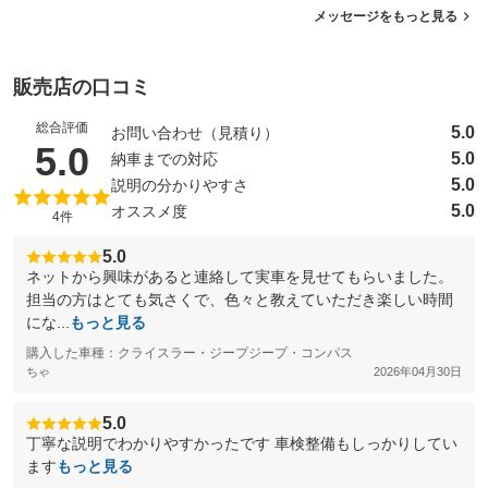
メッセージをもっと見る
販売店の口コミ
総合評価
5.0
お問い合わせ（見積り）
（5点満点中）
5.0
5.0
納車までの対応
5.0
説明の分かりやすさ
5.0
オススメ度
4件
5.0
ネットから興味があると連絡して実車を見せてもらいました。
担当の方はとても気さくで、色々と教えていただき楽しい時間
にな...
もっと見る
購入した車種：クライスラー・ジープジープ・コンパス
ちゃ
2026年04月30日
5.0
丁寧な説明でわかりやすかったです 車検整備もしっかりしてい
ます
もっと見る