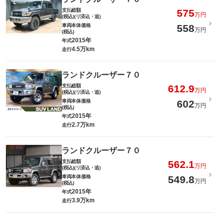
支払総額
575
万円
(税込)(リ済込・追)
車両本体価格
558
万円
(税込)
2015年
年式
4.5万km
走行
ランドクルーザー７０
支払総額
612.9
万円
(税込)(リ済込・追)
車両本体価格
602
万円
(税込)
2015年
年式
2.7万km
走行
ランドクルーザー７０
支払総額
562.1
万円
(税込)(リ済込・追)
車両本体価格
549.8
万円
(税込)
2015年
年式
3.9万km
走行