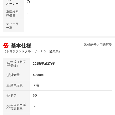
オーナー
車両状態
-
評価書
ディーラ
-
ー車
基本仕様
装備略号／用語解説
（トヨタランドクルーザー７０ 愛知県）
年式（初度
2015(平成27)年
登録）
排気量
4000cc
乗車定員
２名
ドア
5D
エコカー減
－
税対象車