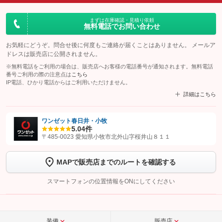
まずは在庫確認・見積り依頼
無料電話でお問い合わせ
お気軽にどうぞ。問合せ後に何度もご連絡が届くことはありません。 メールア
ドレスは販売店に公開されません。
※無料電話をご利用の場合は、販売店へお客様の電話番号が通知されます。無料電話
番号ご利用の際の注意点は
こちら
IP電話、ひかり電話からはご利用いただけません。
詳細はこちら
ワンゼット春日井・小牧
5.0
4件
【STEP1】
認証画面でグーネットを友だち追加してから「許可する」ボタンを押
〒485-0023 愛知県小牧市北外山字桜井山８１１
します
MAPで販売店までのルートを確認する
【STEP2】
トーク画面で
ボタンをタップして問い合わせを
完了してください。
スマートフォンの位置情報をONにしてください
こちら
装備
販売店