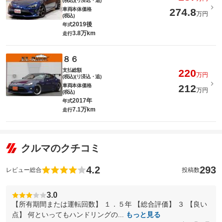
(税込)(リ済込・追)
車両本体価格
274.8
万円
(税込)
2019後
年式
3.8万km
走行
８６
支払総額
220
万円
(税込)(リ済込・追)
車両本体価格
212
万円
(税込)
2017年
年式
7.1万km
走行
クルマのクチコミ
4.2
293
レビュー総合
投稿数
3.0
【所有期間または運転回数】 １．５年 【総合評価】 ３ 【良い
点】 何といってもハンドリングの...
もっと見る