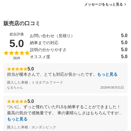
メッセージをもっと見る
販売店の口コミ
総合評価
5.0
お問い合わせ（見積り）
（5点満点中）
5.0
5.0
納車までの対応
5.0
説明の分かりやすさ
5.0
オススメ度
36件
5.0
担当が榎本さんで、とても対応が良かったです。
もっと見る
購入した車種：トヨタアルファード
なるちゃん
2026年08月01日
5.0
ついに、ずっと憧れていたFL5を納車することができました！
最高の気分で感無量です。 車の素晴らしさはもちろんですが...
もっと見る
購入した車種：ホンダシビック