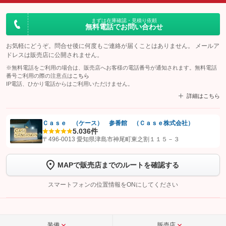
まずは在庫確認・見積り依頼
無料電話でお問い合わせ
お気軽にどうぞ。問合せ後に何度もご連絡が届くことはありません。 メールア
ドレスは販売店に公開されません。
※無料電話をご利用の場合は、販売店へお客様の電話番号が通知されます。無料電話
番号ご利用の際の注意点は
こちら
IP電話、ひかり電話からはご利用いただけません。
詳細はこちら
Ｃａｓｅ （ケース） 参番館 （Ｃａｓｅ株式会社）
5.0
36件
【STEP1】
認証画面でグーネットを友だち追加してから「許可する」ボタンを押
〒496-0013 愛知県津島市神尾町東之割１１５－３
します
MAPで販売店までのルートを確認する
【STEP2】
トーク画面で
ボタンをタップして問い合わせを
完了してください。
スマートフォンの位置情報をONにしてください
こちら
装備
販売店