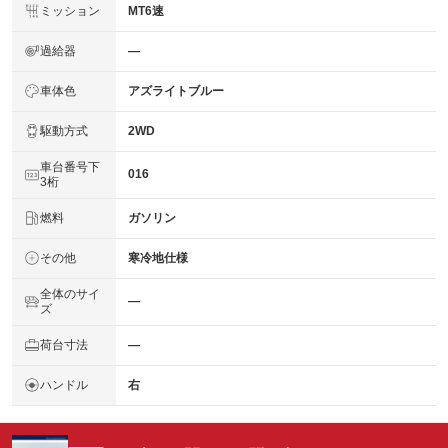
ミッション
MT6速
過給器
―
車体色
アズライトブルー
駆動方式
2WD
車台番号下
016
3桁
燃料
ガソリン
その他
寒冷地仕様
全体のサイ
―
ズ
荷台寸法
―
ハンドル
右