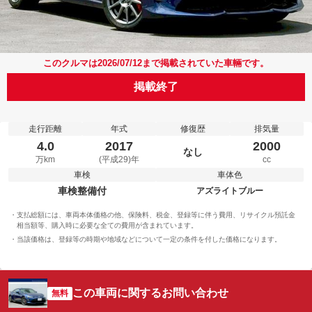
このクルマは2026/07/12まで掲載されていた車輛です。
掲載終了
走行距離
年式
修復歴
排気量
4.0
2017
2000
なし
万km
(平成29)年
cc
車検
車体色
車検整備付
アズライトブルー
支払総額には、車両本体価格の他、保険料、税金、登録等に伴う費用、リサイクル預託金
相当額等、購入時に必要な全ての費用が含まれています。
当該価格は、登録等の時期や地域などについて一定の条件を付した価格になります。
この車両に関するお問い合わせ
無料