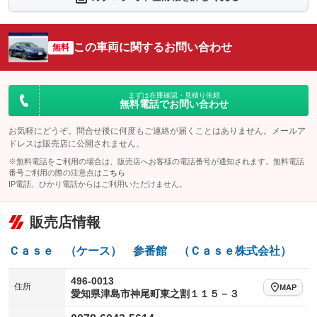
シートエアコン
全周囲カメラ
：装備なし
：装備なし
サイドカメラ
ルーフレール
この車両に関するお問い合わせ
：装備なし
無料
：装備なし
エアサスペンション
ヘッドライトウォッシャー
：装備なし
：装備なし
装備略号／用語解説
まずは在庫確認・見積り依頼
無料電話でお問い合わせ
お気軽にどうぞ。問合せ後に何度もご連絡が届くことはありません。メールア
ドレスは販売店に公開されません。
※無料電話をご利用の場合は、販売店へお客様の電話番号が通知されます。無料電話
番号ご利用の際の注意点は
こちら
IP電話、ひかり電話からはご利用いただけません。
販売店情報
Ｃａｓｅ （ケース） 参番館 （Ｃａｓｅ株式会社）
496-0013
住所
MAP
愛知県津島市神尾町東之割１１５－３