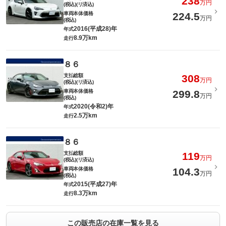
238
万円
(税込)(リ済込)
車両本体価格
224.5
万円
(税込)
2016(平成28)年
年式
8.9万km
走行
８６
支払総額
308
万円
(税込)(リ済込)
車両本体価格
299.8
万円
(税込)
2020(令和2)年
年式
2.5万km
走行
８６
支払総額
119
万円
(税込)(リ済込)
車両本体価格
104.3
万円
(税込)
2015(平成27)年
年式
8.3万km
走行
この販売店の在庫一覧を見る