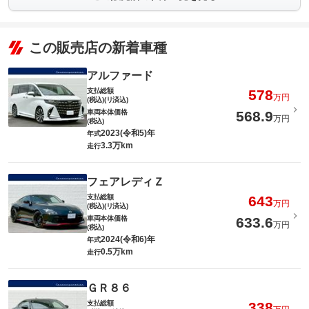
この販売店の新着車種
アルファード
支払総額
578
万円
(税込)(リ済込)
車両本体価格
568.9
万円
(税込)
2023(令和5)年
年式
3.3万km
走行
フェアレディＺ
支払総額
643
万円
(税込)(リ済込)
車両本体価格
633.6
万円
(税込)
2024(令和6)年
年式
0.5万km
走行
ＧＲ８６
支払総額
338