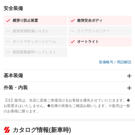
安全装備
横滑り防止装置
衝突安全ボディ
：装備あり
：装備あり
衝突被害軽減システム
クリアランスソナー
：装備なし
：装備なし
オートマチックハイビーム
オートライト
：装備なし
：装備あり
頸部衝撃緩和ヘッドレスト
：装備なし
装備略号／用語解説
基本装備
エアバッグ：運転席/助手席/サイド
外装・内装
：装備あり
スライドドア
カーナビ：メモリーナビ他
：装備なし
：装備あり
【注】販売は、当店に直接ご来場頂けるお客様を優先させていただきます。◆
お取置きはいたしません。◆在庫の有無をご確認お願いします。※販売は一般
サンルーフ
ABS
TV：フルセグ
：装備なし
：装備あり
：装備あり
のお客様に限ります。
エアコン
Wエアコン
オーディオ：CDまたはCDチェンジャー
：装備あり
：装備なし
：装備あり
リフトアップ
パワーステアリング
カタログ情報(新車時)
ビジュアル：-／DVD再生
：装備なし
：装備あり
：装備あり