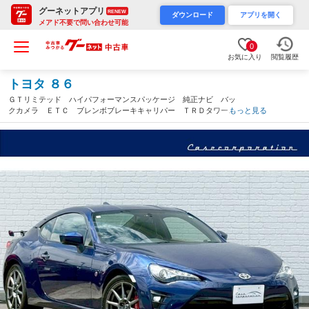
グーネットアプリ
RENEW
ダウンロード
アプリを開く
メアド不要で問い合わせ可能
0
お気に入り
閲覧履歴
トヨタ ８６
ＧＴリミテッド ハイパフォーマンスパッケージ 純正ナビ バッ
クカメラ ＥＴＣ ブレンボブレーキキャリパー ＴＲＤタワーバ
もっと見る
ー ＴＲＤスタビライザー ＦＵＪＩＴＵＢＯマフラー シートヒ
ーター オートライト ハーフレザーシート 寒冷地仕様 スマー
トキー（愛知県）