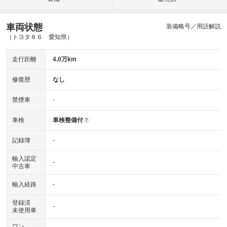
車両状態
装備略号／用語解説
（トヨタ８６ 愛知県）
走行距離
4.0万km
修復歴
なし
禁煙車
-
車検
車検整備付
?
記録簿
-
輸入認定
-
中古車
輸入経路
-
登録済
-
未使用車
ワン