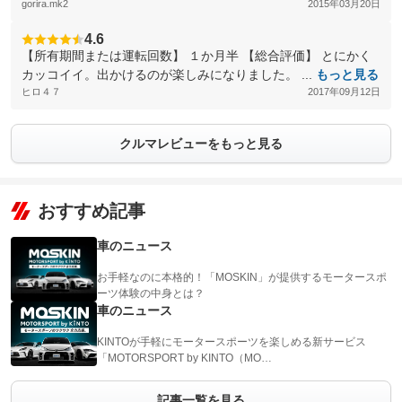
gorira.mk2
2015年03月20日
4.6
【所有期間または運転回数】 １か月半 【総合評価】 とにかく
カッコイイ。出かけるのが楽しみになりました。 ...
もっと見る
ヒロ４７
2017年09月12日
クルマレビューをもっと見る
おすすめ記事
車のニュース
お手軽なのに本格的！「MOSKIN」が提供するモータースポ
ーツ体験の中身とは？
車のニュース
KINTOが手軽にモータースポーツを楽しめる新サービス
「MOTORSPORT by KINTO（MO…
記事一覧を見る