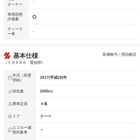
-
オーナー
車両状態
評価書
ディーラ
-
ー車
基本仕様
装備略号／用語解説
（トヨタ８６ 愛知県）
年式（初度
2017(平成29)年
登録）
排気量
2000cc
乗車定員
４名
ドア
クーペ
エコカー減
－
税対象車