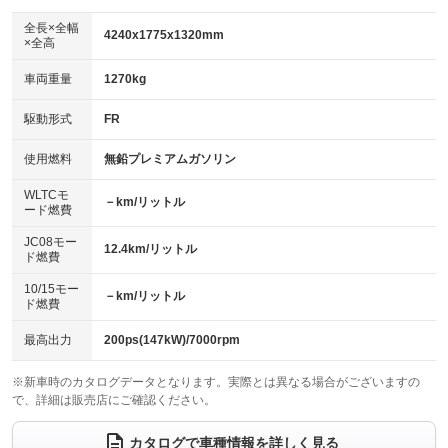
ダウンヒルアシストコントロール
アルミホイール：17インチ
：装備なし
：装備あり
全長×全幅
4240x1775x1320mm
×全高
パワーウィンドウ
盗難防止システム
革シート
ハーフレザーシート
：装備あり
：装備あり
：装備なし
：装備あり
車両重量
1270kg
アイドリングストップ
ドライブレコーダー
キーレス
LEDヘッドランプ
：装備なし
：装備なし
：装備あり
：装備あり
USB入力端子
Bluetooth接続
駆動形式
FR
HID(キセノンライト)
ポータブルナビ
：装備あり
：装備あり
：装備なし
：装備なし
100V電源
クリーンディーゼル
バックカメラ
ETC2.0
使用燃料
無鉛プレミアムガソリン
：装備なし
：装備なし
：装備あり
：装備あり
センターデフロック
エアロ
スマートキー
：装備なし
WLTCモ
：装備なし
：装備あり
－km/リットル
ード燃費
レンタカーアップ
展示・試乗車
ローダウン
ランフラットタイヤ
：装備なし
：装備なし
：装備なし
：装備なし
JC08モー
12.4km/リットル
ド燃費
電動格納ミラー
パワーシート
3列シート
：装備あり
：装備なし
：装備なし
10/15モー
装備略号／用語解説
－km/リットル
ベンチシート
フルフラットシート
ド燃費
：装備なし
：装備なし
チップアップシート
オットマン
：装備なし
：装備なし
最高出力
200ps(147kW)/7000rpm
電動格納サードシート
シートヒーター
：装備なし
：装備あり
※新車時のカタログデータとなります。実際とは異なる場合がございますの
で、詳細は販売店にご確認ください。
ウォークスルー
後席モニター
：装備なし
：装備なし
電動リアゲート
フロントカメラ
カタログで車種情報を詳しく見る
：装備なし
：装備なし