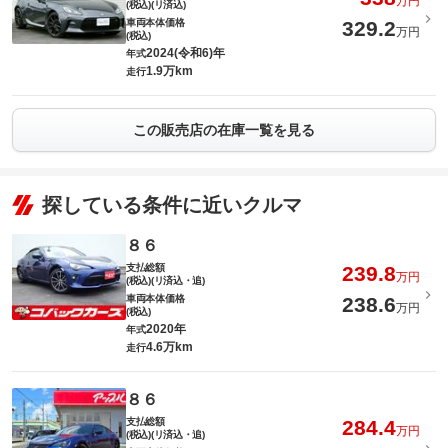
万円
(税込)(リ済込)
車両本体価格
329.2
万円
(税込)
2024(令和6)年
年式
1.9万km
走行
この販売店の在庫一覧を見る
探している条件に近いクルマ
８６
支払総額
239.8
万円
(税込)(リ済込・追)
車両本体価格
238.6
万円
(税込)
2020年
年式
4.6万km
走行
８６
支払総額
284.4
万円
(税込)(リ済込・追)