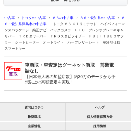
中古車
トヨタの中古車
８６の中古車
８６・愛知県の中古車
８
６・愛知県津島市の中古車
トヨタ ８６ ＧＴリミテッド ハイパフォーマ
ンスパッケージ 純正ナビ バックカメラ ＥＴＣ ブレンボブレーキキャ
リパー ＴＲＤタワーバー ＴＲＤスタビライザー ＦＵＪＩＴＵＢＯマフ
ラー シートヒーター オートライト ハーフレザーシート 寒冷地仕様
スマートキー
車買取・車査定はグーネット買取 営業電
話なし
【日本最大級の加盟店数】約30万のデータから予
想以上の高額査定を実現！
質問はコチラ
ヘルプ
推奨環境
個人情報保護方針
企業情報
採用情報