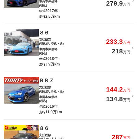
車両本体価格
279.9
万円
(税込)
2017年
年式
2.5万km
走行
８６
支払総額
233.3
万円
(税込)(リ済込・追)
車両本体価格
218
万円
(税込)
2018年
年式
3.9万km
走行
ＢＲＺ
支払総額
144.2
万円
(税込)(リ済込・追)
車両本体価格
134.8
万円
(税込)
2016年
年式
11.9万km
走行
８６
支払総額
287
万円