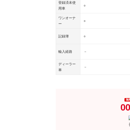
登録済未使
○
用車
ワンオーナ
○
ー
記録簿
○
輸入経路
－
ディーラー
－
車
無
00