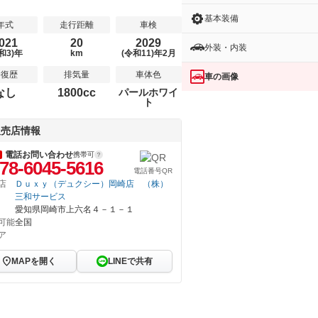
基本装備
年式
走行距離
車検
021
20
2029
外装・内装
和3)年
km
(令和11)年2月
修復歴
排気量
車体色
車の画像
なし
1800cc
パールホワイ
ト
販売店情報
電話お問い合わせ
携帯可
78-6045-5616
電話番号QR
店
Ｄｕｘｙ（デュクシー）岡崎店 （株）
三和サービス
愛知県岡崎市上六名４－１－１
可能
全国
ア
MAPを開く
LINEで共有