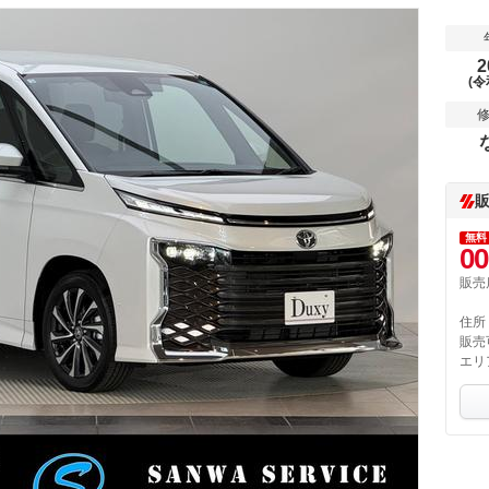
2
(令
無料
00
販売
住所
販売
エリ