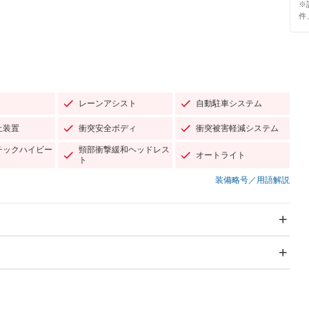
※
件
レーンアシスト
自動駐車システム
止装置
衝突安全ボディ
衝突被害軽減システム
チックハイビー
頸部衝撃緩和ヘッドレス
オートライト
ト
装備略号／用語解説
スライドドア：両面電動
サンルーフ
－
Wエアコン
リフトアップ
－
TV：フルセグ
パワーステアリング
パワーウィンドウ