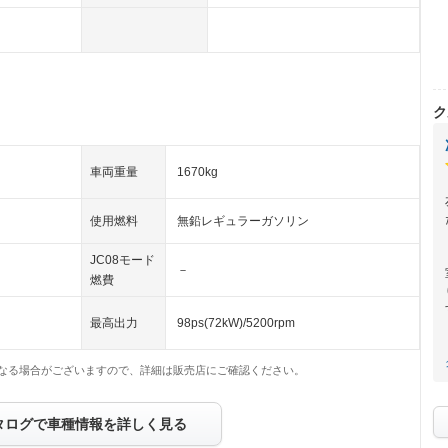
ク
車両重量
1670kg
使用燃料
無鉛レギュラーガソリン
JC08モード
－
燃費
最高出力
98ps(72kW)/5200rpm
なる場合がございますので、詳細は販売店にご確認ください。
タログで車種情報を詳しく見る