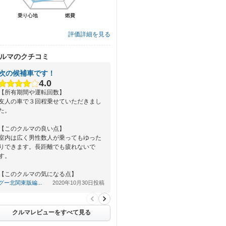
乗り心地
乗り心地
燃費
燃費
評価詳細を見る
ルマのクチコミ
次の候補車です！
4.0
【所有期間や運転回数】
友人の車で３回程乗せていただきまし
た。
【このクルマの良い点】
室内は広く男性数人が乗ってもゆった
りできます。長距離でも疲れないで
す。
【このクルマの気になる点】
外観は高級感もあっていいですが、…
グー北関東版編...
2020年10月30日投稿
クルマレビューをすべて見る