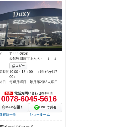
所
〒444-0858
愛知県岡崎市上六名４－１－１
コピー
業時間
10:00～18：00 （最終受付17：
00）
休日
毎週月曜日・毎月第2第3火曜日
電話お問い合わせ
無料
携帯可
0078-6045-5616
MAPを開く
LINEで共有
舗在庫一覧
ショールーム
両ページQRコード