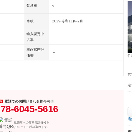
禁煙車
○
車検
2029(令和11)年2月
輸入認定中
－
古車
車両状態評
－
価書
住
営
定
電話でのお問い合わせ
携帯可
料
78-6045-5616
店
販売店への無料電話番号を
QRコードで読み取れます。
車