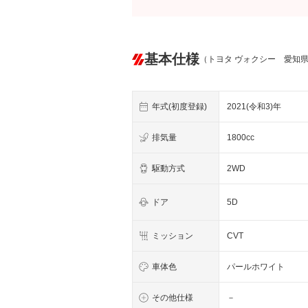
基本仕様
（トヨタ ヴォクシー 愛知
年式(初度登録)
2021(令和3)年
排気量
1800cc
駆動方式
2WD
ドア
5D
ミッション
CVT
車体色
パールホワイト
その他仕様
－