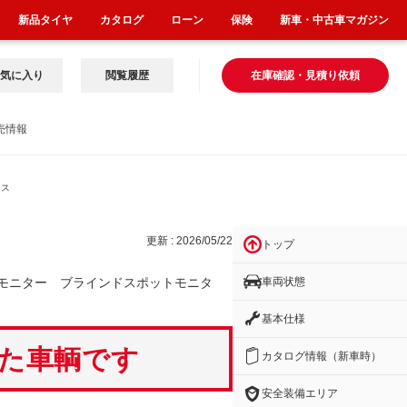
新品タイヤ
カタログ
ローン
保険
新車・中古車マガジン
気に入り
閲覧履歴
在庫確認・見積り依頼
売情報
ドス
更新 : 2026/05/22
トップ
車両状態
モニター ブラインドスポットモニタ
基本仕様
いた車輌です
カタログ情報（新車時）
安全装備エリア