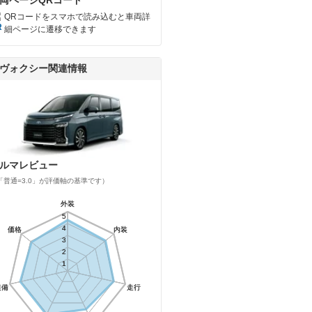
QRコードをスマホで読み込むと車両詳
細ページに遷移できます
ヴォクシー関連情報
ルマレビュー
「普通=3.0」が評価軸の基準です）
外装
外装
5
5
4
4
価格
価格
内装
内装
3
3
2
2
1
1
装備
装備
走行
走行