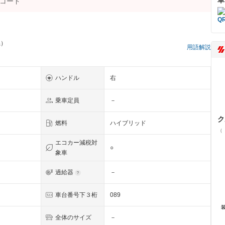
県）
用語解説
ハンドル
右
乗車定員
－
ク
燃料
ハイブリッド
（
エコカー減税対
○
象車
過給器
－
車台番号下３桁
089
全体のサイズ
－