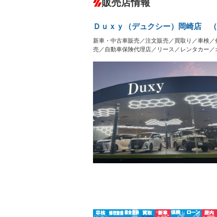
販売店情報
オーディオ：ミュージックプレイヤー接
盗難防止システム
アイドリ
－
ヘッドライトウォッシャ
革シート
－
－
Ｄｕｘｙ（デュクシー）岡崎店 （
ー
Bluetooth接続
100V電源
新車・中古車販売／注文販売／買取り／車検／
LEDヘッドランプ
HID(キ
－
レンタカーアップ
展示・試
売／自動車保険代理店／リース／レンタカー／
－
－
ETC2.0
エアロ
－
ランフラットタイヤ
パワーシ
－
－
フルフラットシート
チップア
－
－
シートヒーター
ウォーク
フロントカメラ
シートエ
－
ルーフレール
エアサス
－
－