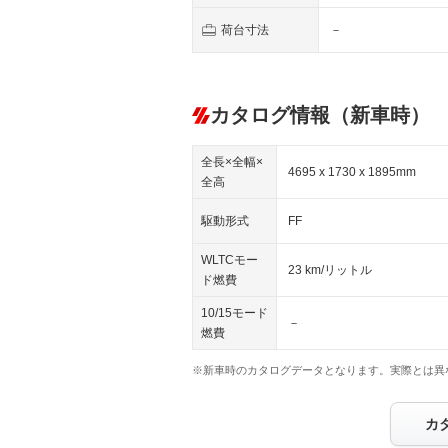
荷台寸法
－
カタログ情報（新車時）
全長×全幅×
4695 x 1730 x 1895mm
全高
駆動形式
FF
WLTCモー
23 km/リットル
ド燃費
10/15モード
－
燃費
※新車時のカタログデータとなります。実際とは異
カ