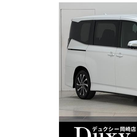
マガジン
車カタログ
自動車ローン
保険
レビュー
価格相場
教習所
用語集