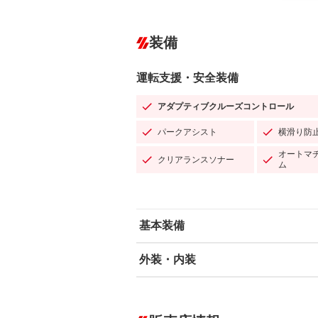
装備
運転支援・安全装備
アダプティブクルーズコントロール
パークアシスト
横滑り防
オートマ
クリアランスソナー
ム
基本装備
外装・内装
エアバッグ：運転席/助手席/サイド
ABS
エアコン
カーナビ：メモリーナビ他
ダウンヒルアシストコントロール
－