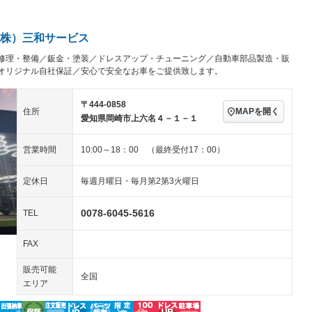
アルミホイール：17イ
続可
－ビジュアル
－
ンチ
ングストップ
ドライブレコーダー
USB入力端子
－
ハーフレザーシート
キーレス
株）三和サービス
クリーンディーゼル
センターデフロック
－
－
修理・整備／鈑金・塗装／ドレスアップ・チューニング／自動車部品製造・販
セノンライト)
ポータブルナビ
バックカメラ
－
乗車
電動格納ミラー
オリジナル自社保証／安心で安全なお車をご提供致します。
スマートキー
ローダウン
－
〒444-0858
装備略号／用語解説
MAPを開く
住所
ート
3列シート
ベンチシート
－
愛知県岡崎市上六名４－１－１
ップシート
オットマン
電動格納サードシート
－
－
営業時間
10:00～18：00 （最終受付17：00）
スルー
後席モニター
電動リアゲート
－
－
定休日
毎週月曜日・毎月第2第3火曜日
アコン
全周囲カメラ
サイドカメラ
0078-6045-5616
ペンション
TEL
FAX
装備略号／用語解説
販売可能
全国
エリア