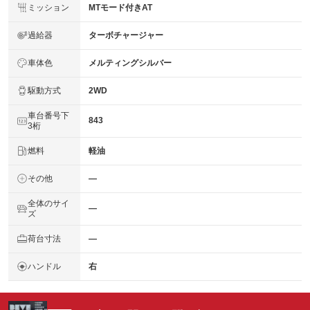
ミッション
MTモード付きAT
過給器
ターボチャージャー
車体色
メルティングシルバー
駆動方式
2WD
車台番号下
843
3桁
燃料
軽油
その他
―
全体のサイ
―
ズ
荷台寸法
―
ハンドル
右