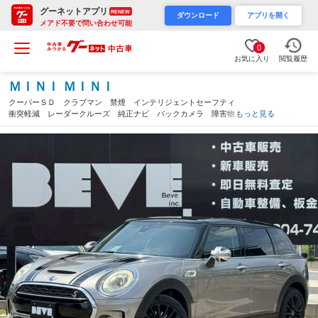
グーネットアプリ
RENEW
ダウンロード
アプリを開く
メアド不要で問い合わせ可能
0
お気に入り
閲覧履歴
ＭＩＮＩ ＭＩＮＩ
クーパーＳＤ クラブマン 禁煙 インテリジェントセーフティ
衝突軽減 レーダークルーズ 純正ナビ バックカメラ 障害物セ
もっと見る
ンサー Ｂｌｕｅｔｏｏｔｈ スマートキー ＥＴＣ オートライ
ト フォグランプ 純正１７インチアルミホイール（愛知県）