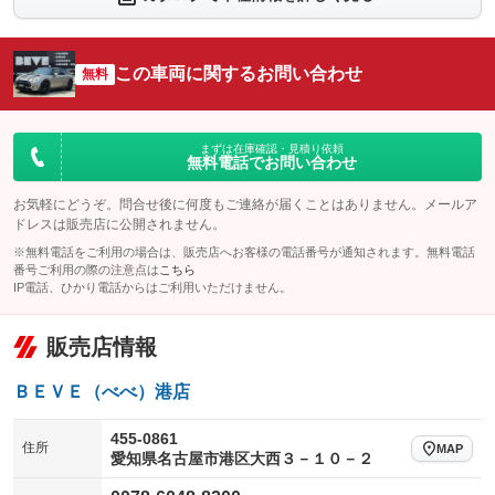
シートエアコン
全周囲カメラ
：装備なし
：装備なし
サイドカメラ
ルーフレール
この車両に関するお問い合わせ
：装備なし
無料
：装備なし
エアサスペンション
ヘッドライトウォッシャー
：装備なし
：装備なし
装備略号／用語解説
まずは在庫確認・見積り依頼
無料電話でお問い合わせ
お気軽にどうぞ。問合せ後に何度もご連絡が届くことはありません。メールア
ドレスは販売店に公開されません。
※無料電話をご利用の場合は、販売店へお客様の電話番号が通知されます。無料電話
番号ご利用の際の注意点は
こちら
IP電話、ひかり電話からはご利用いただけません。
販売店情報
ＢＥＶＥ（べべ）港店
455-0861
住所
MAP
愛知県名古屋市港区大西３－１０－２