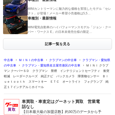
MINIカントリーマンに魅力的な価格を実現したモデル「セレ
クト」が登場！メーカー希望小売価格は5,5…
車種別・最新情報
MINI電気自動車のハイパフォーマンスモデル「ジョン・クー
パー・ワークス E」の日本未発売仕様の限定…
記事一覧を見る
中古車
ＭＩＮＩの中古車
クラブマンの中古車
クラブマン・愛知県
の中古車
クラブマン・愛知県名古屋市港区の中古車
ＭＩＮＩ クラブ
マン クーパーＳＤ クラブマン 禁煙 インテリジェントセーフティ 衝突
軽減 レーダークルーズ 純正ナビ バックカメラ 障害物センサー Ｂｌ
ｕｅｔｏｏｔｈ スマートキー ＥＴＣ オートライト フォグランプ 純
正１７インチアルミホイール
車買取・車査定はグーネット買取 営業電
話なし
【日本最大級の加盟店数】約30万のデータから予