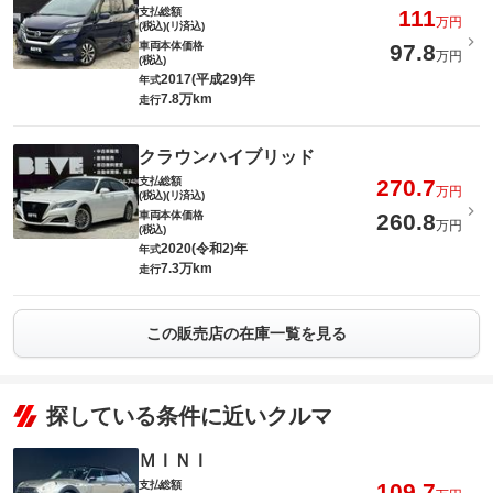
支払総額
111
万円
(税込)(リ済込)
車両本体価格
97.8
万円
(税込)
2017(平成29)年
年式
7.8万km
走行
クラウンハイブリッド
支払総額
270.7
万円
(税込)(リ済込)
車両本体価格
260.8
万円
(税込)
2020(令和2)年
年式
7.3万km
走行
この販売店の在庫一覧を見る
探している条件に近いクルマ
ＭＩＮＩ
支払総額
109.7