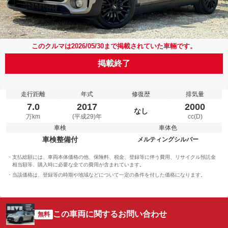
このクルマは2026/05/30まで掲載されていた車輛です。
掲載終了
走行距離
年式
修復歴
排気量
7.0
2017
2000
なし
万km
(平成29)年
cc(D)
車検
車体色
車検整備付
メルティングシルバー
支払総額には、車両本体価格の他、保険料、税金、登録等に伴う費用、リサイクル預託金
相当額等、購入時に必要な全ての費用が含まれています。
当該価格は、登録等の時期や地域などについて一定の条件を付した価格になります。
この車両に関するお問い合わせ
無料