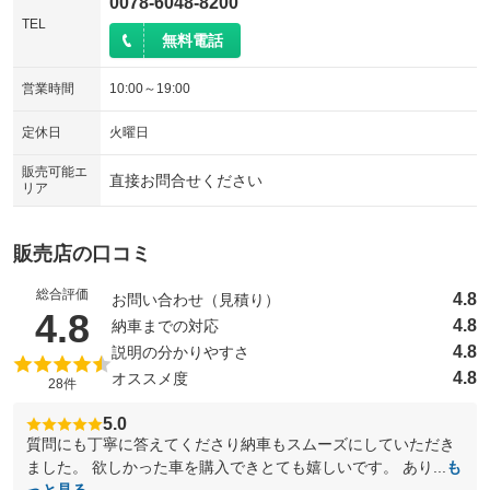
0078-6048-8200
TEL
無料電話
営業時間
10:00～19:00
定休日
火曜日
販売可能エ
直接お問合せください
リア
販売店の口コミ
総合評価
4.8
お問い合わせ（見積り）
（5点満点中）
4.8
4.8
納車までの対応
4.8
説明の分かりやすさ
4.8
オススメ度
28件
5.0
質問にも丁寧に答えてくださり納車もスムーズにしていただき
ました。 欲しかった車を購入できとても嬉しいです。 あり...
も