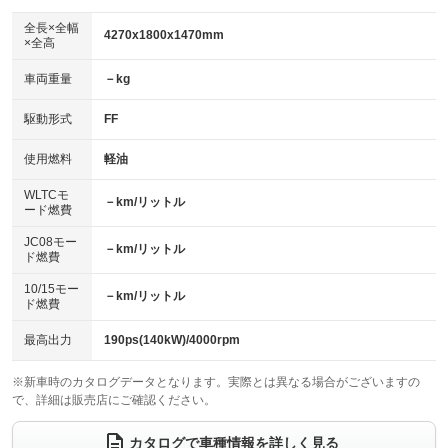
ダウンヒルアシストコントロール
アルミホイール：17インチ
：装備なし
：装備あり
全長×全幅
4270x1800x1470mm
×全高
パワーウィンドウ
盗難防止システム
革シート
ハーフレザーシート
：装備あり
：装備あり
：装備なし
：装備なし
車両重量
－kg
アイドリングストップ
ドライブレコーダー
キーレス
LEDヘッドランプ
：装備あり
：装備あり
：装備あり
：装備なし
USB入力端子
Bluetooth接続
駆動形式
FF
HID(キセノンライト)
ポータブルナビ
：装備あり
：装備あり
：装備あり
：装備なし
100V電源
クリーンディーゼル
バックカメラ
ETC
使用燃料
軽油
：装備なし
：装備あり
：装備あり
：装備あり
センターデフロック
エアロ
スマートキー
：装備なし
WLTCモ
：装備なし
：装備あり
－km/リットル
ード燃費
レンタカーアップ
展示・試乗車
ローダウン
ランフラットタイヤ
：装備なし
：装備なし
：装備なし
：装備なし
JC08モー
－km/リットル
ド燃費
電動格納ミラー
パワーシート
3列シート
：装備あり
：装備なし
：装備なし
10/15モー
装備略号／用語解説
－km/リットル
ベンチシート
フルフラットシート
ド燃費
：装備なし
：装備なし
チップアップシート
オットマン
：装備なし
：装備なし
最高出力
190ps(140kW)/4000rpm
電動格納サードシート
シートヒーター
：装備なし
：装備なし
※新車時のカタログデータとなります。実際とは異なる場合がございますの
で、詳細は販売店にご確認ください。
ウォークスルー
後席モニター
：装備なし
：装備なし
電動リアゲート
フロントカメラ
カタログで車種情報を詳しく見る
：装備なし
：装備なし