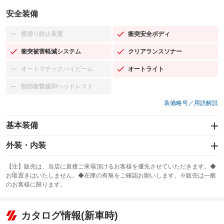
安全装備
横滑り防止装置
衝突安全ボディ
：装備なし
：装備あり
衝突被害軽減システム
クリアランスソナー
：装備あり
：装備あり
オートマチックハイビーム
オートライト
：装備なし
：装備あり
頸部衝撃緩和ヘッドレスト
：装備なし
装備略号／用語解説
基本装備
エアバッグ：運転席/助手席/サイド
外装・内装
：装備あり
スライドドア
カーナビ：HDDナビ
：装備なし
：装備あり
【注】販売は、当店に直接ご来場頂けるお客様を優先させていただきます。◆
お取置きはいたしません。◆在庫の有無をご確認お願いします。※販売は一般
サンルーフ
ABS
TV
：装備なし
：装備あり
：装備なし
のお客様に限ります。
エアコン
Wエアコン
オーディオ：ミュージックプレイヤー接続可
：装備あり
：装備なし
：装備あり
リフトアップ
パワーステアリング
カタログ情報(新車時)
ビジュアル
：装備なし
：装備あり
：装備なし