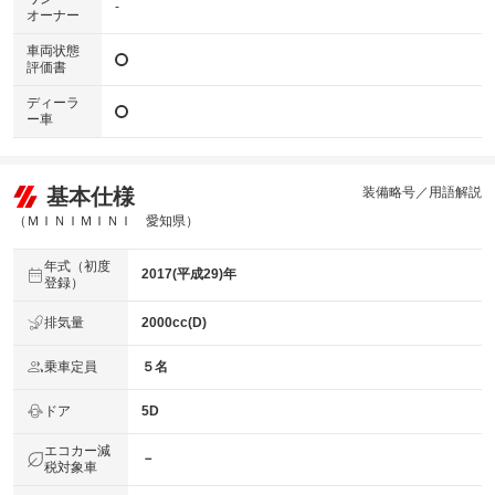
-
オーナー
車両状態
評価書
ディーラ
ー車
基本仕様
装備略号／用語解説
（ＭＩＮＩＭＩＮＩ 愛知県）
年式（初度
2017(平成29)年
登録）
排気量
2000cc(D)
乗車定員
５名
ドア
5D
エコカー減
－
税対象車