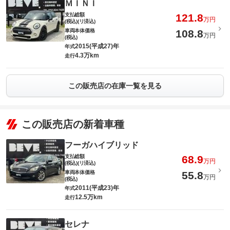
ＭＩＮＩ
支払総額
121.8
万円
(税込)(リ済込)
車両本体価格
108.8
万円
(税込)
2015(平成27)年
年式
4.3万km
走行
この販売店の在庫一覧を見る
この販売店の新着車種
フーガハイブリッド
支払総額
68.9
万円
(税込)(リ済込)
車両本体価格
55.8
万円
(税込)
2011(平成23)年
年式
12.5万km
走行
セレナ