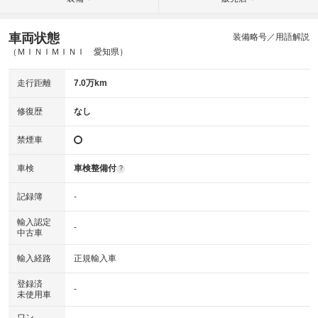
車両状態
装備略号／用語解説
（ＭＩＮＩＭＩＮＩ 愛知県）
走行距離
7.0万km
修復歴
なし
禁煙車
車検
車検整備付
?
記録簿
-
輸入認定
-
中古車
輸入経路
正規輸入車
登録済
-
未使用車
ワン