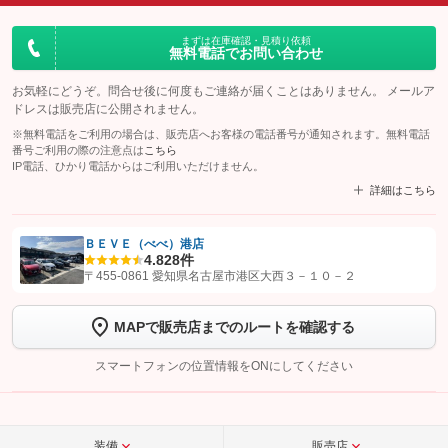
まずは在庫確認・見積り依頼
無料電話でお問い合わせ
お気軽にどうぞ。問合せ後に何度もご連絡が届くことはありません。 メールア
ドレスは販売店に公開されません。
※無料電話をご利用の場合は、販売店へお客様の電話番号が通知されます。無料電話
番号ご利用の際の注意点は
こちら
IP電話、ひかり電話からはご利用いただけません。
詳細はこちら
ＢＥＶＥ（べべ）港店
4.8
28件
【STEP1】
認証画面でグーネットを友だち追加してから「許可する」ボタンを押
〒455-0861 愛知県名古屋市港区大西３－１０－２
します
MAPで販売店までのルートを確認する
【STEP2】
トーク画面で
ボタンをタップして問い合わせを
完了してください。
スマートフォンの位置情報をONにしてください
こちら
装備
販売店