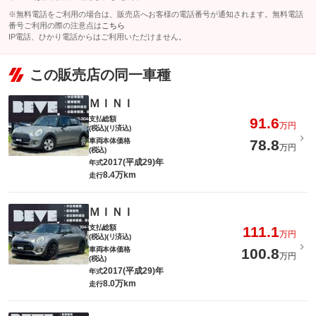
※無料電話をご利用の場合は、販売店へお客様の電話番号が通知されます。無料電話
番号ご利用の際の注意点は
こちら
IP電話、ひかり電話からはご利用いただけません。
この販売店の同一車種
ＭＩＮＩ
支払総額
91.6
万円
(税込)(リ済込)
車両本体価格
78.8
万円
(税込)
2017(平成29)年
年式
8.4万km
走行
ＭＩＮＩ
支払総額
111.1
万円
(税込)(リ済込)
車両本体価格
100.8
万円
(税込)
2017(平成29)年
年式
8.0万km
走行