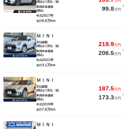
万円
(税込)(リ済込・追)
車両本体価格
99.8
万円
(税込)
2017年
年式
6.6万km
走行
ＭＩＮＩ
支払総額
219.9
万円
(税込)(リ済込・追)
車両本体価格
206.5
万円
(税込)
2021年
年式
3.1万km
走行
ＭＩＮＩ
支払総額
187.5
万円
(税込)(リ済込・追)
車両本体価格
173.3
万円
(税込)
2019年
年式
7.8万km
走行
ＭＩＮＩ