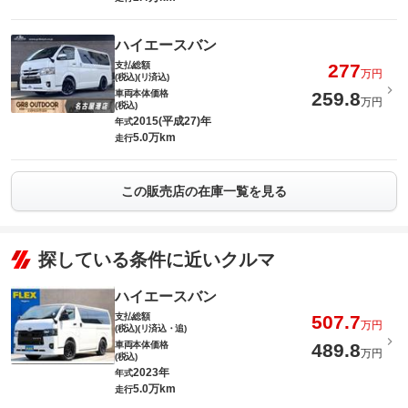
ハイエースバン
支払総額
277
万円
(税込)(リ済込)
車両本体価格
259.8
万円
(税込)
2015(平成27)年
年式
5.0万km
走行
この販売店の在庫一覧を見る
探している条件に近いクルマ
ハイエースバン
支払総額
507.7
万円
(税込)(リ済込・追)
車両本体価格
489.8
万円
(税込)
2023年
年式
5.0万km
走行