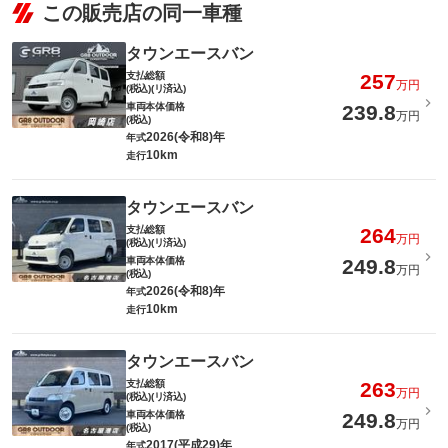
この販売店の同一車種
タウンエースバン
支払総額
257
万円
(税込)(リ済込)
車両本体価格
239.8
万円
(税込)
2026(令和8)年
年式
10km
走行
タウンエースバン
支払総額
264
万円
(税込)(リ済込)
車両本体価格
249.8
万円
(税込)
2026(令和8)年
年式
10km
走行
タウンエースバン
支払総額
263
万円
(税込)(リ済込)
車両本体価格
249.8
万円
(税込)
2017(平成29)年
年式