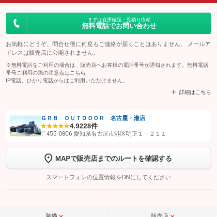
まずは在庫確認・見積り依頼
無料電話でお問い合わせ
お気軽にどうぞ。問合せ後に何度もご連絡が届くことはありません。 メールア
ドレスは販売店に公開されません。
※無料電話をご利用の場合は、販売店へお客様の電話番号が通知されます。無料電話
番号ご利用の際の注意点は
こちら
IP電話、ひかり電話からはご利用いただけません。
詳細はこちら
ＧＲ８ ＯＵＴＤＯＯＲ 名古屋・港店
4.9
228件
【STEP1】
認証画面でグーネットを友だち追加してから「許可する」ボタンを押
〒455-0806 愛知県名古屋市港区明正１－２１１
します
MAPで販売店までのルートを確認する
【STEP2】
トーク画面で
ボタンをタップして問い合わせを
完了してください。
スマートフォンの位置情報をONにしてください
こちら
装備
販売店