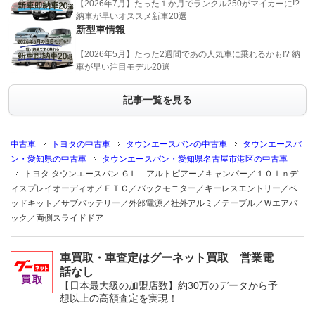
【2026年7月】たった１か月でランクル250がマイカーに!?
納車が早いオススメ新車20選
新型車情報
【2026年5月】たった2週間であの人気車に乗れるかも!? 納
車が早い注目モデル20選
記事一覧を見る
中古車
トヨタの中古車
タウンエースバンの中古車
タウンエースバ
ン・愛知県の中古車
タウンエースバン・愛知県名古屋市港区の中古車
トヨタ タウンエースバン ＧＬ アルトピアーノキャンパー／１０ｉｎデ
ィスプレイオーディオ／ＥＴＣ／バックモニター／キーレスエントリー／ベ
ッドキット／サブバッテリー／外部電源／社外アルミ／テーブル／Ｗエアバ
ック／両側スライドドア
車買取・車査定はグーネット買取 営業電
話なし
【日本最大級の加盟店数】約30万のデータから予
想以上の高額査定を実現！