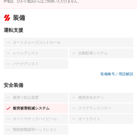
IP電話、ひかり電話からはご利用いただけません。
装備
運転支援
オートクルーズコントロール
：装備なし
レーンアシスト
自動駐車システム
：装備なし
：装備なし
パークアシスト
：装備なし
装備略号／用語解説
安全装備
横滑り防止装置
衝突安全ボディ
：装備なし
：装備なし
衝突被害軽減システム
クリアランスソナー
：装備あり
：装備なし
オートマチックハイビーム
オートライト
：装備なし
：装備なし
頸部衝撃緩和ヘッドレスト
：装備なし