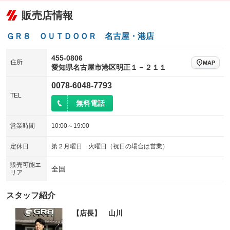
：装備なし
：装備あり
販売店情報
給水タンク
排水タンク
ローダウン
ランフラットタイヤ
：装備なし
：装備なし
：装備なし
：装備なし
温水設備
テレビ
パワーシート
3列シート
：装備なし
：装備なし
ＧＲ８ ＯＵＴＤＯＯＲ 名古屋・港店
：装備なし
：装備なし
可動式室内
テント接続可
ベンチシート
フルフラットシート
：装備なし
：装備なし
：装備なし
：装備なし
455-0806
住所
MAP
愛知県名古屋市港区明正１－２１１
クラッチレス
ヒッチメンバー
チップアップシート
オットマン
：装備なし
：装備なし
：装備あり
：装備なし
0078-6048-7793
坂道発進補助装置
レンタカーアップ
電動格納サードシート
シートヒーター
：装備なし
：装備なし
：装備なし
：装備なし
TEL
無料電話
展示・試乗車
ウォークスルー
後席モニター
：装備なし
：装備なし
：装備なし
電動格納ミラー
電動リアゲート
フロントカメラ
：装備なし
営業時間
10:00～19:00
：装備なし
：装備なし
装備略号／用語解説
シートエアコン
全周囲カメラ
：装備なし
：装備なし
定休日
第２月曜日 火曜日（祝日の場合は営業）
サイドカメラ
ルーフレール
：装備なし
：装備なし
販売可能エ
全国
リア
エアサスペンション
ヘッドライトウォッシャー
：装備なし
：装備なし
スタッフ紹介
FFヒーター
電子レンジ
：装備なし
：装備なし
【店長】 山川
冷蔵庫 ３ＷＡＹ式
冷蔵庫 コンプレッサー式
：装備なし
：装備なし
プルダウンベッド（昇降式ベッ
プルダウンベッド・電動（昇降