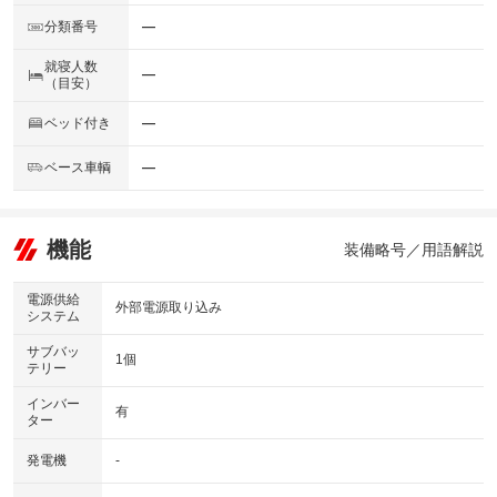
分類番号
―
就寝人数
―
（目安）
ベッド付き
―
ベース車輌
―
機能
装備略号／用語解説
電源供給
外部電源取り込み
システム
サブバッ
1個
テリー
インバー
有
ター
発電機
-