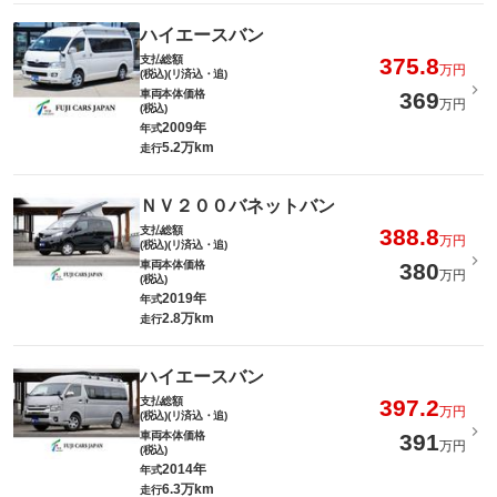
ハイエースバン
支払総額
375.8
万円
(税込)(リ済込・追)
車両本体価格
369
万円
(税込)
2009年
年式
5.2万km
走行
ＮＶ２００バネットバン
支払総額
388.8
万円
(税込)(リ済込・追)
車両本体価格
380
万円
(税込)
2019年
年式
2.8万km
走行
ハイエースバン
支払総額
397.2
万円
(税込)(リ済込・追)
車両本体価格
391
万円
(税込)
2014年
年式
6.3万km
走行