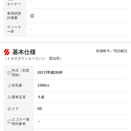
-
オーナー
車両状態
評価書
ディーラ
-
ー車
基本仕様
装備略号／用語解説
（トヨタタウンエースバン 愛知県）
年式（初度
2017(平成29)年
登録）
排気量
1500cc
乗車定員
５名
ドア
5D
エコカー減
－
税対象車