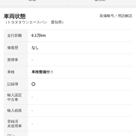
車両状態
装備略号／用語解説
（トヨタタウンエースバン 愛知県）
走行距離
6.1万km
修復歴
なし
禁煙車
-
車検
車検整備付
?
記録簿
輸入認定
-
中古車
輸入経路
-
登録済
-
未使用車
ワン