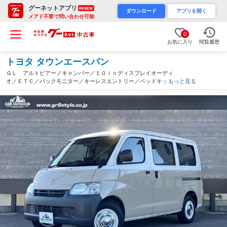
グーネットアプリ
RENEW
ダウンロード
アプリを開く
メアド不要で問い合わせ可能
0
お気に入り
閲覧履歴
トヨタ タウンエースバン
ＧＬ アルトピアーノキャンパー／１０ｉｎディスプレイオーディ
オ／ＥＴＣ／バックモニター／キーレスエントリー／ベッドキット
もっと見る
／サブバッテリー／外部電源／社外アルミ／テーブル／Ｗエアバッ
ク／両側スライドドア（愛知県）