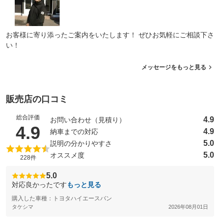
：装備なし
：装備なし
ド）
式ベッド）
バンクベッド
二段ベッド
：装備なし
：装備なし
お客様に寄り添ったご案内をいたします！ ぜひお気軽にご相談下さ
座席兼用
常設ベッド
：装備あり
：装備あり
い！
組立ベッド・電動
組立ベッド
：装備なし
：装備あり
メッセージをもっと見る
キッチン（シンク）
キッチン（コンロ）
：装備なし
：装備なし
トイレ
ルーフエアコン
：装備なし
：装備なし
販売店の口コミ
ウインドウエアコン
テーブル
：装備なし
：装備なし
総合評価
4.9
お問い合わせ（見積り）
シャワー
サイドオーニング
（5点満点中）
4.9
：装備なし
：装備なし
4.9
納車までの対応
ポップアップルーフ
網戸
5.0
説明の分かりやすさ
：装備なし
：装備なし
5.0
オススメ度
228件
装備略号／用語解説
5.0
対応良かったです
もっと見る
購入した車種：トヨタハイエースバン
タケシマ
2026年08月01日