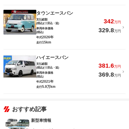
タウンエースバン
支払総額
342
万円
(税込)(リ済込・追)
車両本体価格
329.8
万円
(税込)
2026年
年式
15km
走行
ハイエースバン
支払総額
381.6
万円
(税込)(リ済込・追)
車両本体価格
369.8
万円
(税込)
2021年
年式
5.9万km
走行
おすすめ記事
新型車情報