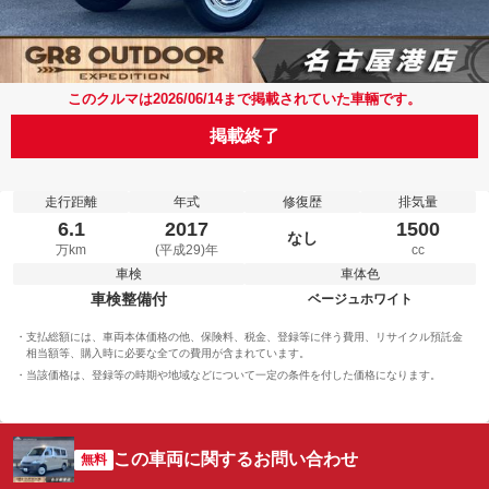
このクルマは2026/06/14まで掲載されていた車輛です。
掲載終了
走行距離
年式
修復歴
排気量
6.1
2017
1500
なし
万km
(平成29)年
cc
車検
車体色
車検整備付
ベージュホワイト
支払総額には、車両本体価格の他、保険料、税金、登録等に伴う費用、リサイクル預託金
相当額等、購入時に必要な全ての費用が含まれています。
当該価格は、登録等の時期や地域などについて一定の条件を付した価格になります。
この車両に関するお問い合わせ
無料