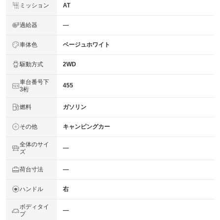
ミッション
AT
過給器
―
車体色
ベージュホワイト
駆動方式
2WD
車台番号下
455
3桁
燃料
ガソリン
その他
キャンピングカー
全体のサイ
―
ズ
荷台寸法
―
ハンドル
右
ボディタイ
―
プ