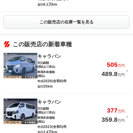
6.1万km
走行
この販売店の在庫一覧を見る
この販売店の新着車種
キャラバン
支払総額
505
万円
(税込)(リ済込)
車両本体価格
489.8
万円
(税込)
2026(令和8)年
年式
25km
走行
キャラバン
支払総額
377
万円
(税込)(リ済込)
車両本体価格
359.8
万円
(税込)
2023(令和5)年
年式
2.4万km
走行