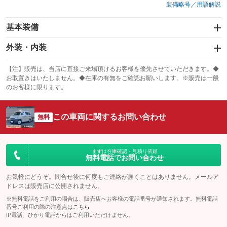
装備略号／用語解説
基本装備
エアバッグ：運転席/助手席
外装・内装
：装備あり
スライドドア：両面
カーナビ
：装備あり
：装備なし
【注】販売は、当店に直接ご来場頂けるお客様を優先させていただきます。◆
お取置きはいたしません。◆在庫の有無をご確認お願いします。※販売は一般
サンルーフ
ABS
TV
：装備なし
：装備あり
：装備なし
のお客様に限ります。
エアコン
Wエアコン
オーディオ
：装備あり
：装備なし
：装備なし
この車両に関するお問い合わせ
リフトアップ
パワーステアリング
無料
ビジュアル
：装備なし
：装備あり
：装備なし
ダウンヒルアシストコントロール
アルミホイール：アルミホイール
：装備なし
：装備あり
パワーウィンドウ
盗難防止システム
まずは在庫確認・見積り依頼
革シート
ハーフレザーシート
：装備あり
：装備あり
無料電話でお問い合わせ
：装備なし
：装備なし
アイドリングストップ
ドライブレコーダー
キーレス
LEDヘッドランプ
：装備あり
：装備なし
：装備あり
：装備なし
お気軽にどうぞ。問合せ後に何度もご連絡が届くことはありません。メールア
ドレスは販売店に公開されません。
USB入力端子
Bluetooth接続
HID(キセノンライト)
ポータブルナビ
：装備なし
：装備あり
：装備なし
：装備なし
※無料電話をご利用の場合は、販売店へお客様の電話番号が通知されます。無料電話
100V電源
クリーンディーゼル
番号ご利用の際の注意点は
こちら
バックカメラ
ETC
：装備あり
：装備なし
：装備あり
：装備あり
IP電話、ひかり電話からはご利用いただけません。
センターデフロック
エアロ
スマートキー
：装備なし