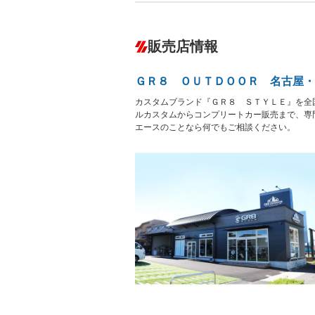
ABS
エアコン
カーナビ
－
ダウンヒルアシストコントロール
－
販売店情報
オーディオ
－
盗難防止システム
アイドリ
－
－
ヘッドライトウォッシャ
革シート
－
－
ー
ＧＲ８ ＯＵＴＤＯＯＲ 名古屋・
Bluetooth接続
100V電源
－
LEDヘッドランプ
HID(キ
カスタムブランド『ＧＲ８ ＳＴＹＬＥ』を全
－
レンタカーアップ
展示・試
ルカスタムからコンプリートカー販売まで、専
－
－
ETC
エアロ
エースのことなら何でもご相談ください。
－
－
ランフラットタイヤ
パワーシ
－
－
フルフラットシート
チップア
－
シートヒーター
ウォーク
－
－
フロントカメラ
シートエ
－
－
ルーフレール
エアサス
－
－