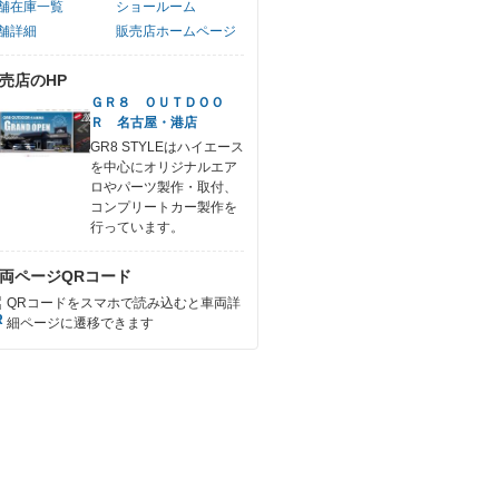
舗在庫一覧
ショールーム
舗詳細
販売店ホームページ
売店のHP
ＧＲ８ ＯＵＴＤＯＯ
Ｒ 名古屋・港店
GR8 STYLEはハイエース
を中心にオリジナルエア
ロやパーツ製作・取付、
コンプリートカー製作を
行っています。
両ページQRコード
QRコードをスマホで読み込むと車両詳
細ページに遷移できます