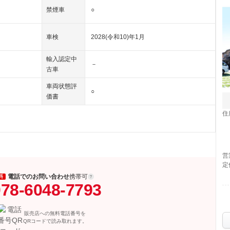
禁煙車
○
車検
2028(令和10)年1月
輸入認定中
－
古車
車両状態評
○
価書
住
営
定
電話でのお問い合わせ
携帯可
料
78-6048-7793
販売店への無料電話番号を
QRコードで読み取れます。