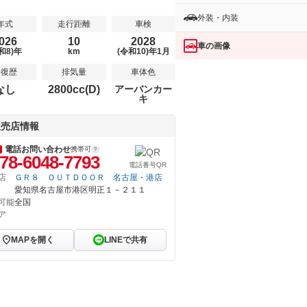
外装・内装
年式
走行距離
車検
026
10
2028
車の画像
和8)年
km
(令和10)年1月
修復歴
排気量
車体色
なし
2800cc(D)
アーバンカー
キ
販売店情報
電話お問い合わせ
携帯可
78-6048-7793
電話番号QR
店
ＧＲ８ ＯＵＴＤＯＯＲ 名古屋・港店
愛知県名古屋市港区明正１－２１１
可能
全国
ア
MAPを開く
LINEで共有