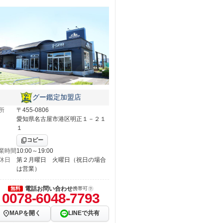
グー鑑定加盟店
所
〒455-0806
愛知県名古屋市港区明正１－２１
１
コピー
業時間
10:00～19:00
休日
第２月曜日 火曜日（祝日の場合
は営業）
電話お問い合わせ
無料
携帯可
0078-6048-7793
MAPを開く
LINEで共有