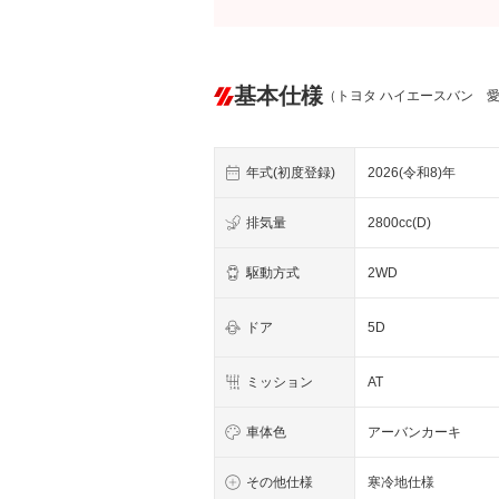
基本仕様
（トヨタ ハイエースバン 
年式(初度登録)
2026(令和8)年
排気量
2800cc(D)
駆動方式
2WD
ドア
5D
ミッション
AT
車体色
アーバンカーキ
その他仕様
寒冷地仕様