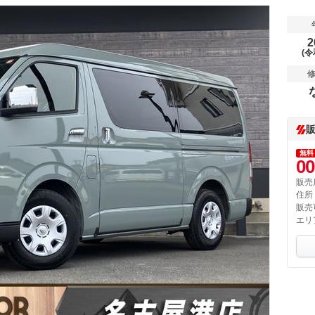
2
(令
無料
00
販売
住所
販売
エリ