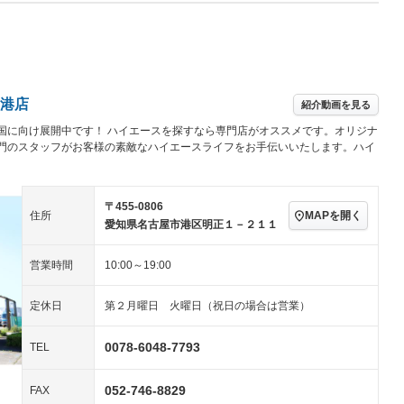
Wエアコン
リフトアップ
－
TV
－
パワーステアリング
パワーウィンドウ
－ビジュアル
アルミホイール
－
－
ングストップ
ドライブレコーダー
USB入力端子
－
－
ハーフレザーシート
キーレス
－
港店
紹介動画を見る
クリーンディーゼル
センターデフロック
－
－
セノンライト)
ポータブルナビ
バックカメラ
国に向け展開中です！ ハイエースを探すなら専門店がオススメです。オリジナ
－
乗車
電動格納ミラー
門のスタッフがお客様の素敵なハイエースライフをお手伝いいたします。ハイ
スマートキー
ローダウン
－
装備略号／用語解説
ート
3列シート
ベンチシート
－
－
〒455-0806
MAPを開く
住所
愛知県名古屋市港区明正１－２１１
ップシート
オットマン
電動格納サードシート
－
－
スルー
後席モニター
電動リアゲート
－
－
営業時間
10:00～19:00
アコン
全周囲カメラ
サイドカメラ
－
定休日
第２月曜日 火曜日（祝日の場合は営業）
ペンション
0078-6048-7793
TEL
装備略号／用語解説
052-746-8829
FAX