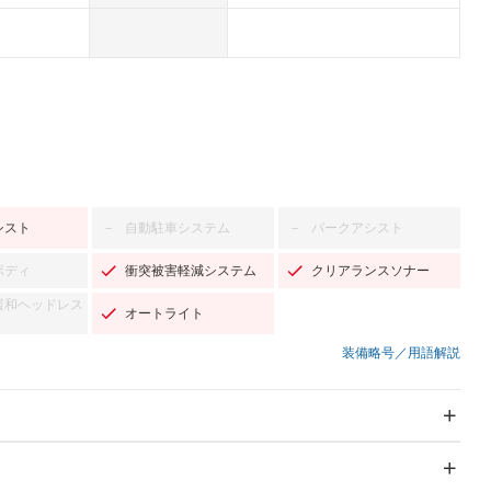
シスト
自動駐車システム
パークアシスト
－
－
ボディ
衝突被害軽減システム
クリアランスソナー
緩和ヘッドレス
オートライト
装備略号／用語解説
スライドドア：両面電動
サンルーフ
－