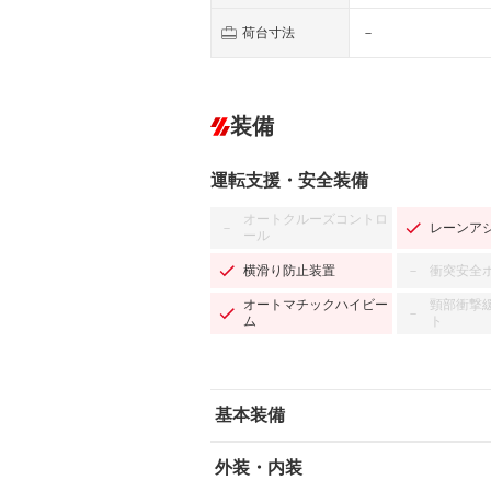
荷台寸法
－
装備
運転支援・安全装備
オートクルーズコントロ
レーンア
－
ール
横滑り防止装置
衝突安全
－
オートマチックハイビー
頸部衝撃
－
ム
ト
基本装備
外装・内装
エアバッグ：運転席/助手席