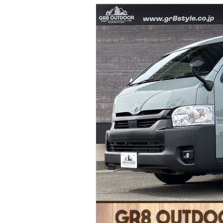
マガジン
車カタログ
自動車ローン
保険
レビュー
価格相場
教習所
用語集