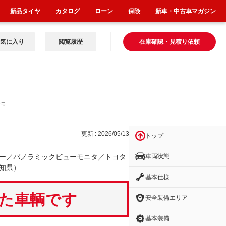
新品タイヤ
カタログ
ローン
保険
新車・中古車マガジン
気に入り
閲覧履歴
在庫確認・見積り依頼
ーモ
更新 : 2026/05/13
トップ
車両状態
ー／パノラミックビューモニタ／トヨタ
知県）
基本仕様
いた車輌です
安全装備エリア
基本装備