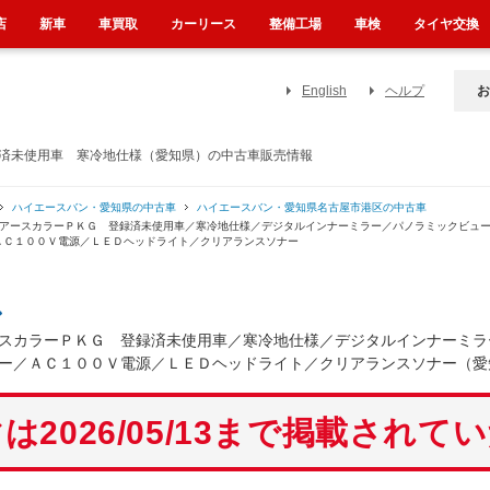
店
新車
車買取
カーリース
整備工場
車検
タイヤ交換
English
ヘルプ
お
録済未使用車 寒冷地仕様（愛知県）の中古車販売情報
ハイエースバン・愛知県の中古車
ハイエースバン・愛知県名古屋市港区の中古車
 アースカラーＰＫＧ 登録済未使用車／寒冷地仕様／デジタルインナーミラー／パノラミックビュ
ＡＣ１００Ｖ電源／ＬＥＤヘッドライト／クリアランスソナー
ン
スカラーＰＫＧ 登録済未使用車／寒冷地仕様／デジタルインナーミラ
ー／ＡＣ１００Ｖ電源／ＬＥＤヘッドライト／クリアランスソナー（愛
は2026/05/13まで掲載されて