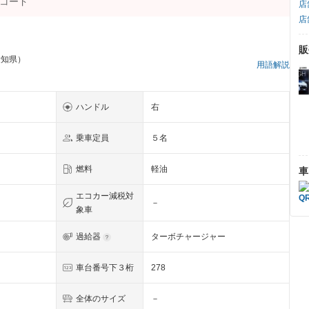
店
店
販
愛知県）
用語解説
ハンドル
右
乗車定員
５名
燃料
軽油
車
エコカー減税対
－
象車
過給器
ターボチャージャー
車台番号下３桁
278
全体のサイズ
－