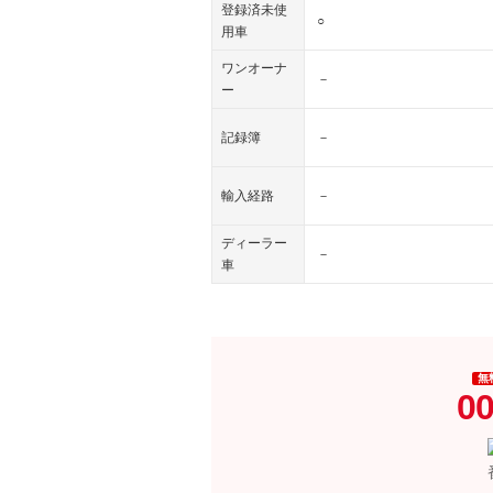
登録済未使
○
用車
ワンオーナ
－
ー
記録簿
－
輸入経路
－
ディーラー
－
車
無
00