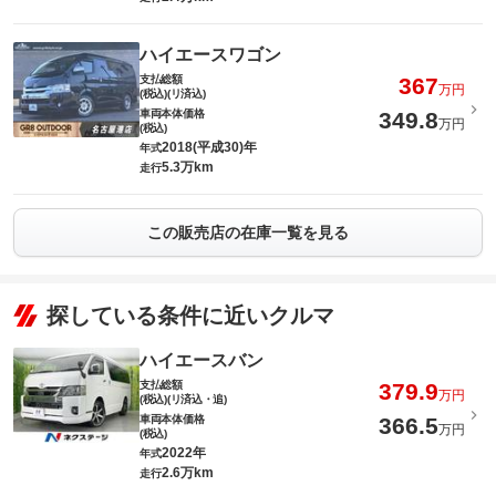
ハイエースワゴン
支払総額
367
万円
(税込)(リ済込)
車両本体価格
349.8
万円
(税込)
2018(平成30)年
年式
5.3万km
走行
この販売店の在庫一覧を見る
探している条件に近いクルマ
ハイエースバン
支払総額
379.9
万円
(税込)(リ済込・追)
車両本体価格
366.5
万円
(税込)
2022年
年式
2.6万km
走行