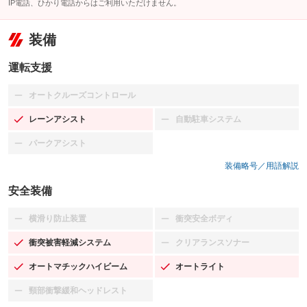
IP電話、ひかり電話からはご利用いただけません。
装備
運転支援
オートクルーズコントロール
：装備なし
レーンアシスト
自動駐車システム
：装備あり
：装備なし
パークアシスト
：装備なし
装備略号／用語解説
安全装備
横滑り防止装置
衝突安全ボディ
：装備なし
：装備なし
衝突被害軽減システム
クリアランスソナー
：装備あり
：装備なし
オートマチックハイビーム
オートライト
：装備あり
：装備あり
頸部衝撃緩和ヘッドレスト
：装備なし