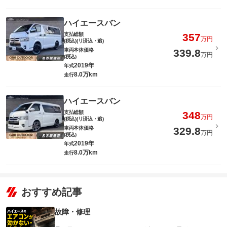
ハイエースバン
支払総額
357
万円
(税込)(リ済込・追)
車両本体価格
339.8
万円
(税込)
2019年
年式
8.0万km
走行
ハイエースバン
支払総額
348
万円
(税込)(リ済込・追)
車両本体価格
329.8
万円
(税込)
2019年
年式
8.0万km
走行
おすすめ記事
故障・修理