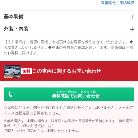
装備略号／用語解説
基本装備
エアバッグ：運転席/助手席
外装・内装
：装備あり
スライドドア：両面電動
カーナビ：メモリーナビ他
：装備あり
：装備あり
【注】販売は、当店に直接ご来場頂けるお客様を優先させていただきます。◆
お取置きはいたしません。◆在庫の有無をご確認お願いします。※販売は一般
サンルーフ
ABS
TV：フルセグ
：装備なし
：装備あり
：装備あり
のお客様に限ります。
エアコン
Wエアコン
オーディオ
：装備あり
：装備あり
：装備なし
この車両に関するお問い合わせ
リフトアップ
パワーステアリング
無料
ビジュアル
：装備なし
：装備あり
：装備なし
ダウンヒルアシストコントロール
アルミホイール：アルミホイール
：装備なし
：装備あり
パワーウィンドウ
盗難防止システム
まずは在庫確認・見積り依頼
革シート
ハーフレザーシート
：装備あり
：装備あり
無料電話でお問い合わせ
：装備なし
：装備あり
アイドリングストップ
ドライブレコーダー
キーレス
LEDヘッドランプ
：装備なし
：装備なし
：装備あり
：装備あり
お気軽にどうぞ。問合せ後に何度もご連絡が届くことはありません。メールア
ドレスは販売店に公開されません。
USB入力端子
Bluetooth接続
HID(キセノンライト)
ポータブルナビ
：装備なし
：装備あり
：装備なし
：装備なし
※無料電話をご利用の場合は、販売店へお客様の電話番号が通知されます。無料電話
100V電源
クリーンディーゼル
番号ご利用の際の注意点は
こちら
バックカメラ
ETC
：装備なし
：装備なし
：装備あり
：装備あり
IP電話、ひかり電話からはご利用いただけません。
センターデフロック
エアロ
スマートキー
：装備なし