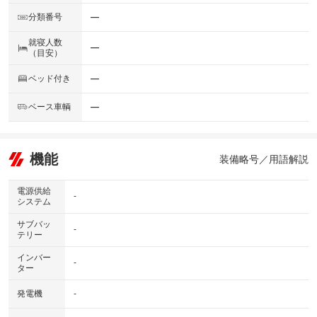
分類番号
―
就寝人数
―
（目安）
ベッド付き
―
ベース車輌
―
機能
装備略号／用語解説
電源供給
-
システム
サブバッ
-
テリー
インバー
-
ター
発電機
-