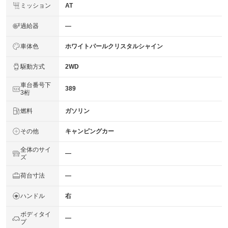
ミッション
AT
過給器
―
車体色
ホワイトパールクリスタルシャイン
駆動方式
2WD
車台番号下
389
3桁
燃料
ガソリン
その他
キャンピングカー
全体のサイ
―
ズ
荷台寸法
―
ハンドル
右
ボディタイ
―
プ