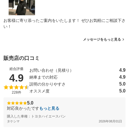
：装備なし
：装備なし
ド）
式ベッド）
バンクベッド
二段ベッド
：装備なし
：装備なし
お客様に寄り添ったご案内をいたします！ ぜひお気軽にご相談下さ
座席兼用
常設ベッド
：装備なし
：装備あり
い！
組立ベッド・電動
組立ベッド
：装備なし
：装備あり
メッセージをもっと見る
キッチン（シンク）
キッチン（コンロ）
：装備なし
：装備なし
トイレ
ルーフエアコン
：装備なし
：装備なし
販売店の口コミ
ウインドウエアコン
テーブル
：装備なし
：装備なし
総合評価
4.9
お問い合わせ（見積り）
シャワー
サイドオーニング
（5点満点中）
4.9
：装備なし
：装備なし
4.9
納車までの対応
ポップアップルーフ
網戸
5.0
説明の分かりやすさ
：装備なし
：装備なし
5.0
オススメ度
228件
装備略号／用語解説
5.0
対応良かったです
もっと見る
購入した車種：トヨタハイエースバン
タケシマ
2026年08月01日