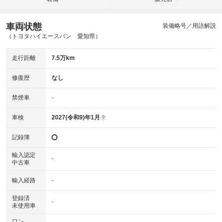
車両状態
装備略号／用語解説
（トヨタハイエースバン 愛知県）
走行距離
7.5万km
修復歴
なし
禁煙車
-
車検
2027(令和9)年1月
?
記録簿
輸入認定
-
中古車
輸入経路
-
登録済
-
未使用車
ワン