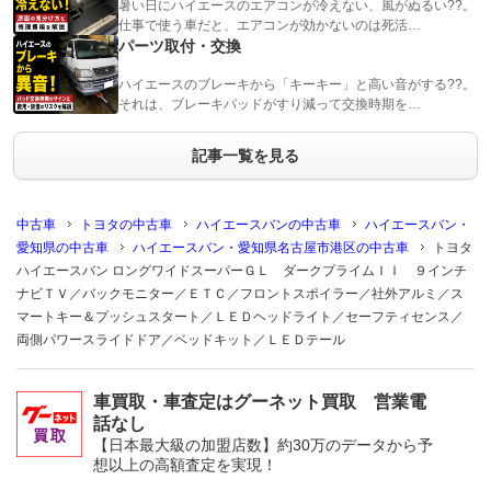
暑い日にハイエースのエアコンが冷えない、風がぬるい??。
仕事で使う車だと、エアコンが効かないのは死活…
パーツ取付・交換
ハイエースのブレーキから「キーキー」と高い音がする??。
それは、ブレーキパッドがすり減って交換時期を…
記事一覧を見る
中古車
トヨタの中古車
ハイエースバンの中古車
ハイエースバン・
愛知県の中古車
ハイエースバン・愛知県名古屋市港区の中古車
トヨタ
ハイエースバン ロングワイドスーパーＧＬ ダークプライムＩＩ ９インチ
ナビＴＶ／バックモニター／ＥＴＣ／フロントスポイラー／社外アルミ／ス
マートキー＆プッシュスタート／ＬＥＤヘッドライト／セーフティセンス／
両側パワースライドドア／ベッドキット／ＬＥＤテール
車買取・車査定はグーネット買取 営業電
話なし
【日本最大級の加盟店数】約30万のデータから予
想以上の高額査定を実現！