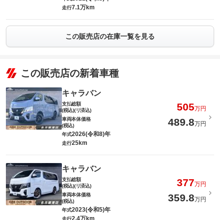
7.1万km
走行
この販売店の在庫一覧を見る
この販売店の新着車種
キャラバン
支払総額
505
万円
(税込)(リ済込)
車両本体価格
489.8
万円
(税込)
2026(令和8)年
年式
25km
走行
キャラバン
支払総額
377
万円
(税込)(リ済込)
車両本体価格
359.8
万円
(税込)
2023(令和5)年
年式
2.4万km
走行