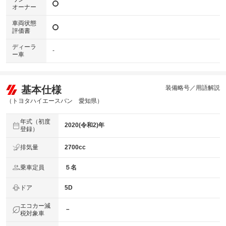
オーナー
車両状態
評価書
ディーラ
-
ー車
基本仕様
装備略号／用語解説
（トヨタハイエースバン 愛知県）
年式（初度
2020(令和2)年
登録）
排気量
2700cc
乗車定員
５名
ドア
5D
エコカー減
－
税対象車