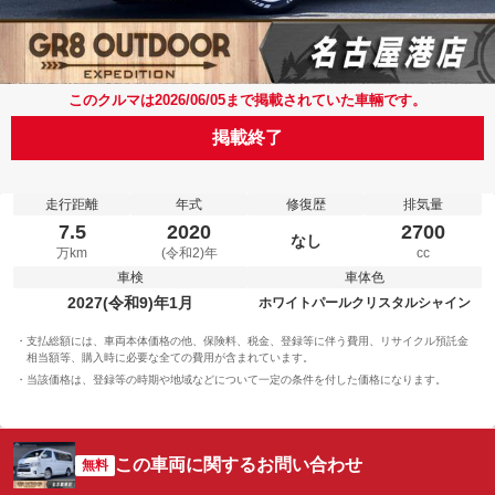
このクルマは2026/06/05まで掲載されていた車輛です。
掲載終了
走行距離
年式
修復歴
排気量
7.5
2020
2700
なし
万km
(令和2)年
cc
車検
車体色
2027(令和9)年1月
ホワイトパールクリスタルシャイン
支払総額には、車両本体価格の他、保険料、税金、登録等に伴う費用、リサイクル預託金
相当額等、購入時に必要な全ての費用が含まれています。
当該価格は、登録等の時期や地域などについて一定の条件を付した価格になります。
この車両に関するお問い合わせ
無料