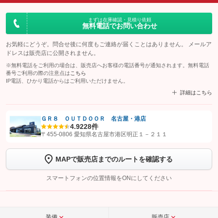
まずは在庫確認・見積り依頼
無料電話でお問い合わせ
お気軽にどうぞ。問合せ後に何度もご連絡が届くことはありません。 メールア
ドレスは販売店に公開されません。
※無料電話をご利用の場合は、販売店へお客様の電話番号が通知されます。無料電話
番号ご利用の際の注意点は
こちら
IP電話、ひかり電話からはご利用いただけません。
詳細はこちら
ＧＲ８ ＯＵＴＤＯＯＲ 名古屋・港店
4.9
228件
【STEP1】
認証画面でグーネットを友だち追加してから「許可する」ボタンを押
〒455-0806 愛知県名古屋市港区明正１－２１１
します
MAPで販売店までのルートを確認する
【STEP2】
トーク画面で
ボタンをタップして問い合わせを
完了してください。
スマートフォンの位置情報をONにしてください
こちら
装備
販売店