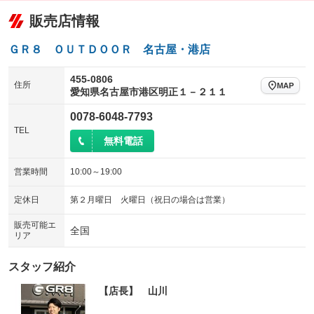
：装備あり
：装備あり
販売店情報
給水タンク
排水タンク
ローダウン
ランフラットタイヤ
：装備なし
：装備なし
：装備なし
：装備なし
温水設備
テレビ
パワーシート
3列シート
：装備なし
：装備なし
ＧＲ８ ＯＵＴＤＯＯＲ 名古屋・港店
：装備なし
：装備なし
可動式室内
テント接続可
ベンチシート
フルフラットシート
：装備なし
：装備なし
：装備なし
：装備なし
455-0806
住所
MAP
愛知県名古屋市港区明正１－２１１
クラッチレス
ヒッチメンバー
チップアップシート
オットマン
：装備なし
：装備なし
：装備あり
：装備なし
0078-6048-7793
坂道発進補助装置
レンタカーアップ
電動格納サードシート
シートヒーター
：装備なし
：装備なし
：装備なし
：装備なし
TEL
無料電話
展示・試乗車
ウォークスルー
後席モニター
：装備なし
：装備なし
：装備なし
電動格納ミラー
電動リアゲート
フロントカメラ
：装備あり
営業時間
10:00～19:00
：装備なし
：装備なし
装備略号／用語解説
シートエアコン
全周囲カメラ
：装備なし
：装備なし
定休日
第２月曜日 火曜日（祝日の場合は営業）
サイドカメラ
ルーフレール
：装備なし
：装備なし
販売可能エ
全国
リア
エアサスペンション
ヘッドライトウォッシャー
：装備なし
：装備なし
スタッフ紹介
FFヒーター
電子レンジ
：装備なし
：装備なし
【店長】 山川
冷蔵庫 ３ＷＡＹ式
冷蔵庫 コンプレッサー式
：装備なし
：装備なし
プルダウンベッド（昇降式ベッ
プルダウンベッド・電動（昇降