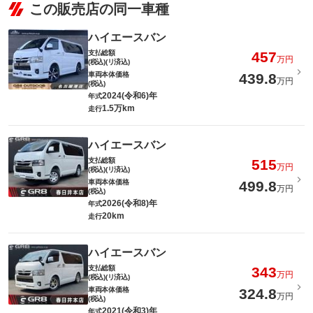
この販売店の同一車種
ハイエースバン
支払総額
457
万円
(税込)(リ済込)
車両本体価格
439.8
万円
(税込)
2024(令和6)年
年式
1.5万km
走行
ハイエースバン
支払総額
515
万円
(税込)(リ済込)
車両本体価格
499.8
万円
(税込)
2026(令和8)年
年式
20km
走行
ハイエースバン
支払総額
343
万円
(税込)(リ済込)
車両本体価格
324.8
万円
(税込)
2021(令和3)年
年式