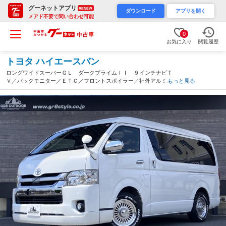
グーネットアプリ
RENEW
ダウンロード
アプリを開く
メアド不要で問い合わせ可能
0
お気に入り
閲覧履歴
トヨタ ハイエースバン
ロングワイドスーパーＧＬ ダークプライムＩＩ ９インチナビＴ
Ｖ／バックモニター／ＥＴＣ／フロントスポイラー／社外アルミ／
もっと見る
スマートキー＆プッシュスタート／ＬＥＤヘッドライト／セーフテ
ィセンス／両側パワースライドドア／ベッドキット／ＬＥＤテール
（愛知県）