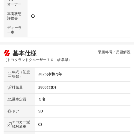
-
オーナー
車両状態
評価書
ディーラ
-
ー車
基本仕様
装備略号／用語解説
（トヨタランドクルーザー７０ 岐阜県）
年式（初度
2025(令和7)年
登録）
排気量
2800cc(D)
乗車定員
５名
ドア
5D
エコカー減
税対象車