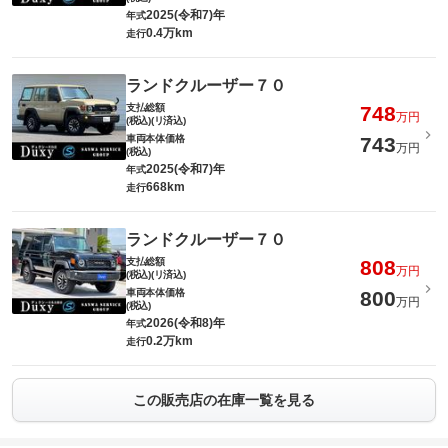
2025(令和7)年
年式
0.4万km
走行
ランドクルーザー７０
支払総額
748
万円
(税込)(リ済込)
車両本体価格
743
万円
(税込)
2025(令和7)年
年式
668km
走行
ランドクルーザー７０
支払総額
808
万円
(税込)(リ済込)
車両本体価格
800
万円
(税込)
2026(令和8)年
年式
0.2万km
走行
この販売店の在庫一覧を見る