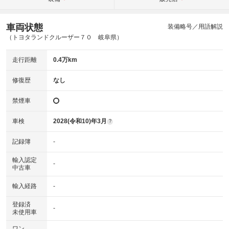
車両状態
装備略号／用語解説
（トヨタランドクルーザー７０ 岐阜県）
走行距離
0.4万km
修復歴
なし
禁煙車
車検
2028(令和10)年3月
?
記録簿
-
輸入認定
-
中古車
輸入経路
-
登録済
-
未使用車
ワン