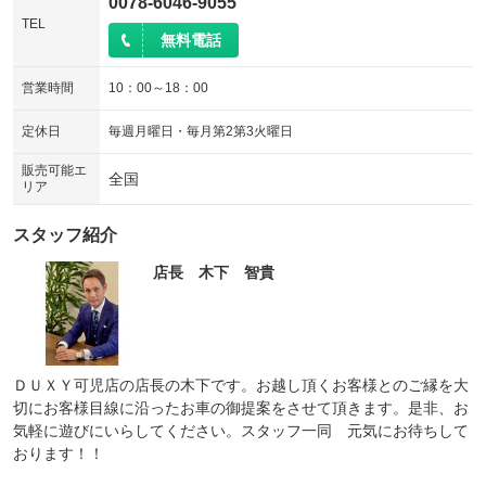
0078-6046-9055
TEL
無料電話
営業時間
10：00～18：00
定休日
毎週月曜日・毎月第2第3火曜日
販売可能エ
全国
リア
スタッフ紹介
店長 木下 智貴
ＤＵＸＹ可児店の店長の木下です。お越し頂くお客様とのご縁を大
切にお客様目線に沿ったお車の御提案をさせて頂きます。是非、お
気軽に遊びにいらしてください。スタッフ一同 元気にお待ちして
おります！！