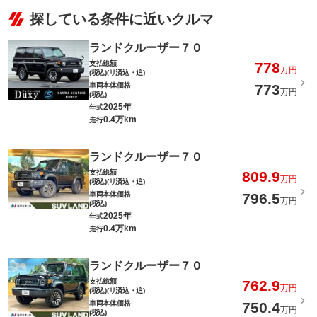
探している条件に近いクルマ
ランドクルーザー７０
支払総額
778
万円
(税込)(リ済込・追)
車両本体価格
773
万円
(税込)
2025年
年式
0.4万km
走行
ランドクルーザー７０
支払総額
809.9
万円
(税込)(リ済込・追)
車両本体価格
796.5
万円
(税込)
2025年
年式
0.4万km
走行
ランドクルーザー７０
支払総額
762.9
万円
(税込)(リ済込・追)
車両本体価格
750.4
万円
(税込)