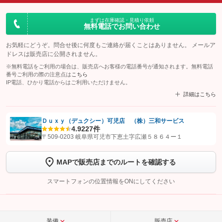
まずは在庫確認・見積り依頼
無料電話でお問い合わせ
お気軽にどうぞ。問合せ後に何度もご連絡が届くことはありません。 メールア
ドレスは販売店に公開されません。
※無料電話をご利用の場合は、販売店へお客様の電話番号が通知されます。無料電話
番号ご利用の際の注意点は
こちら
IP電話、ひかり電話からはご利用いただけません。
詳細はこちら
Ｄｕｘｙ（デュクシー）可児店 （株）三和サービス
4.9
227件
【STEP1】
認証画面でグーネットを友だち追加してから「許可する」ボタンを押
〒509-0203 岐阜県可児市下恵土字広瀬５８６４ー１
します
MAPで販売店までのルートを確認する
【STEP2】
トーク画面で
ボタンをタップして問い合わせを
完了してください。
スマートフォンの位置情報をONにしてください
こちら
装備
販売店