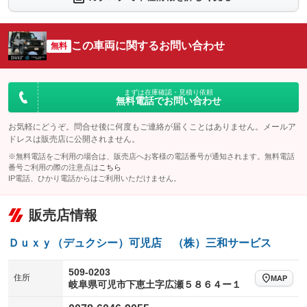
シートエアコン
全周囲カメラ
：装備なし
：装備なし
サイドカメラ
ルーフレール
この車両に関するお問い合わせ
：装備なし
無料
：装備なし
エアサスペンション
ヘッドライトウォッシャー
：装備なし
：装備なし
装備略号／用語解説
まずは在庫確認・見積り依頼
無料電話でお問い合わせ
お気軽にどうぞ。問合せ後に何度もご連絡が届くことはありません。メールア
ドレスは販売店に公開されません。
※無料電話をご利用の場合は、販売店へお客様の電話番号が通知されます。無料電話
番号ご利用の際の注意点は
こちら
IP電話、ひかり電話からはご利用いただけません。
販売店情報
Ｄｕｘｙ（デュクシー）可児店 （株）三和サービス
509-0203
住所
MAP
岐阜県可児市下恵土字広瀬５８６４ー１