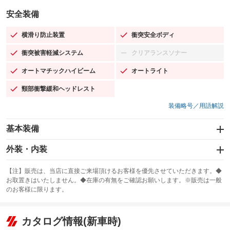
安全装備
横滑り防止装置
衝突安全ボディ
：装備あり
：装備あり
衝突被害軽減システム
クリアランスソナー
：装備あり
：装備なし
オートマチックハイビーム
オートライト
：装備あり
：装備あり
頸部衝撃緩和ヘッドレスト
：装備あり
装備略号／用語解説
基本装備
エアバッグ：運転席/助手席/サイド
外装・内装
：装備あり
スライドドア
カーナビ：SDナビ
：装備なし
：装備あり
【注】販売は、当店に直接ご来場頂けるお客様を優先させていただきます。◆
お取置きはいたしません。◆在庫の有無をご確認お願いします。※販売は一般
サンルーフ
ABS
TV：フルセグ
：装備なし
：装備あり
：装備あり
のお客様に限ります。
エアコン
Wエアコン
オーディオ：CDまたはCDチェンジャー
：装備あり
：装備なし
：装備あり
リフトアップ
パワーステアリング
カタログ情報(新車時)
ビジュアル：-／DVD再生
：装備なし
：装備あり
：装備あり