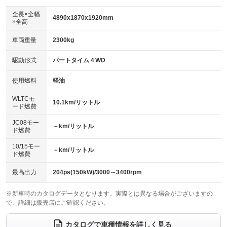
ダウンヒルアシストコントロール
アルミホイール：16インチ
：装備あり
：装備あり
全長×全幅
4890x1870x1920mm
×全高
パワーウィンドウ
盗難防止システム
革シート
ハーフレザーシート
：装備あり
：装備なし
：装備なし
：装備なし
車両重量
2300kg
アイドリングストップ
ドライブレコーダー
キーレス
LEDヘッドランプ
：装備なし
：装備なし
：装備あり
：装備あり
USB入力端子
Bluetooth接続
駆動形式
パートタイム４WD
HID(キセノンライト)
ポータブルナビ
：装備あり
：装備あり
：装備なし
：装備なし
100V電源
クリーンディーゼル
バックカメラ
ETC
使用燃料
軽油
：装備なし
：装備なし
：装備あり
：装備あり
センターデフロック
エアロ
スマートキー
：装備あり
WLTCモ
：装備なし
：装備あり
10.1km/リットル
ード燃費
レンタカーアップ
展示・試乗車
ローダウン
ランフラットタイヤ
：装備なし
：装備あり
：装備なし
：装備なし
JC08モー
－km/リットル
ド燃費
電動格納ミラー
パワーシート
3列シート
：装備あり
：装備なし
：装備なし
10/15モー
装備略号／用語解説
－km/リットル
ベンチシート
フルフラットシート
ド燃費
：装備なし
：装備なし
チップアップシート
オットマン
：装備なし
：装備なし
最高出力
204ps(150kW)/3000～3400rpm
電動格納サードシート
シートヒーター
：装備なし
：装備なし
※新車時のカタログデータとなります。実際とは異なる場合がございますの
で、詳細は販売店にご確認ください。
ウォークスルー
後席モニター
：装備なし
：装備なし
電動リアゲート
フロントカメラ
カタログで車種情報を詳しく見る
：装備なし
：装備なし