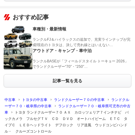
おすすめ記事
車種別・最新情報
ランクルFJ＆ハイラックスの追加で、充実ラインナップが完
成!現在のトヨタは、決して売れ線とはいえない…
アウトドア・キャンプ・車中泊
ランクルBASEが「フィールドスタイル トーキョー 2026」
でランドクルーザー“70”・“250”…
記事一覧を見る
中古車
トヨタの中古車
ランドクルーザー７０の中古車
ランドクル
ーザー７０・岐阜県の中古車
ランドクルーザー７０・岐阜県可児市の中古
車
トヨタ ランドクルーザー７０ ＡＸ カロッツェリア７インチナビ バ
ックカメラ フルセグＴＶ ＣＤ ＤＶＤ オートハイビーム ＥＴＣ タ
イプＣ ＬＥＤヘッドライト デフロック リア送風 ウッドコンビハンド
ル・ クルーズコントロール