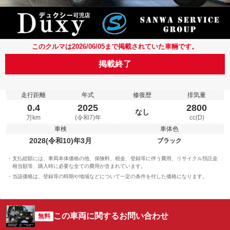
このクルマは2026/06/05まで掲載されていた車輛です。
掲載終了
走行距離
年式
修復歴
排気量
0.4
2025
2800
なし
万km
(令和7)年
cc(D)
車検
車体色
2028(令和10)年3月
ブラック
支払総額には、車両本体価格の他、保険料、税金、登録等に伴う費用、リサイクル預託金
相当額等、購入時に必要な全ての費用が含まれています。
当該価格は、登録等の時期や地域などについて一定の条件を付した価格になります。
この車両に関するお問い合わせ
無料