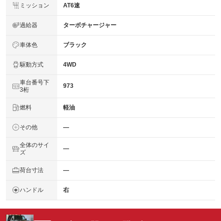
ミッション
AT6速
過給器
ターボチャージャー
車体色
ブラック
駆動方式
4WD
車台番号下
973
3桁
燃料
軽油
その他
―
全体のサイ
―
ズ
荷台寸法
―
ハンドル
右