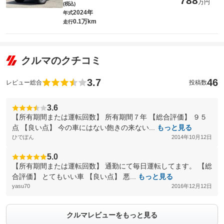
788
万円
(税込)
2024年
年式
0.1万km
走行
クルマのクチコミ
3.7
46
レビュー総合
投稿数
3.6
【所有期間または運転回数】 所有期間７年 【総合評価】 ９５
点 【良い点】 今の車にはない飽きの来ない...
もっと見る
ひでぽん
2014年10月12日
5.0
【所有期間または運転回数】 通勤にて毎日運転してます。 【総
合評価】 とてもいい車 【良い点】 悪...
もっと見る
yasu70
2016年12月12日
クルマレビューをもっと見る