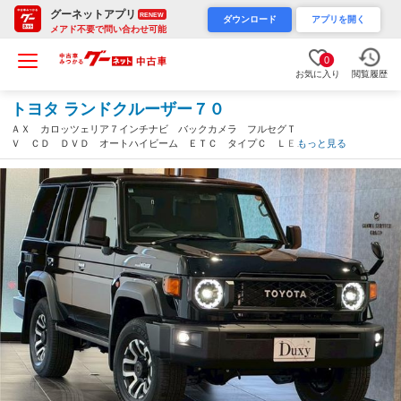
グーネットアプリ
RENEW
ダウンロード
アプリを開く
メアド不要で問い合わせ可能
0
お気に入り
閲覧履歴
トヨタ ランドクルーザー７０
ＡＸ カロッツェリア７インチナビ バックカメラ フルセグＴ
Ｖ ＣＤ ＤＶＤ オートハイビーム ＥＴＣ タイプＣ ＬＥＤ
もっと見る
ヘッドライト デフロック リア送風 ウッドコンビハンドル・
クルーズコントロール（岐阜県）