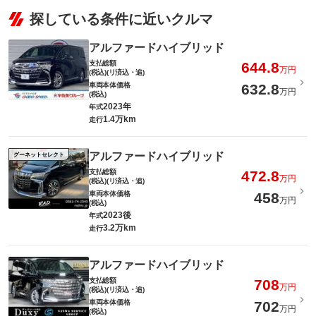
探している条件に近いクルマ
アルファードハイブリッド
支払総額
644.8
万円
(税込)(リ済込・追)
車両本体価格
632.8
万円
(税込)
2023年
年式
1.4万km
走行
アルファードハイブリッド
グーネットセレクト
支払総額
472.8
万円
(税込)(リ済込・追)
車両本体価格
458
万円
(税込)
2023後
年式
3.2万km
走行
アルファードハイブリッド
支払総額
708
万円
(税込)(リ済込・追)
車両本体価格
702
万円
(税込)