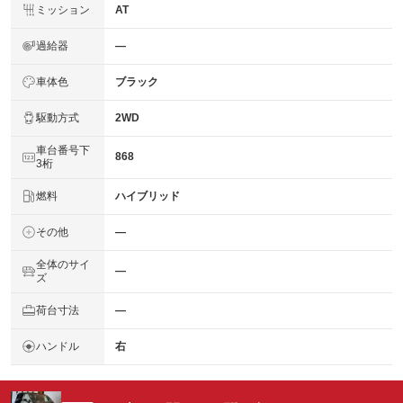
ミッション
AT
過給器
―
車体色
ブラック
駆動方式
2WD
車台番号下
868
3桁
燃料
ハイブリッド
その他
―
全体のサイ
―
ズ
荷台寸法
―
ハンドル
右