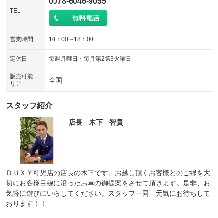
0078-6046-9055
TEL
無料電話
営業時間
10：00～18：00
定休日
毎週月曜日・毎月第2第3火曜日
販売可能エ
全国
リア
スタッフ紹介
店長 木下 智貴
ＤＵＸＹ可児店の店長の木下です。お越し頂くお客様とのご縁を大
切にお客様目線に沿ったお車の御提案をさせて頂きます。是非、お
気軽に遊びにいらしてください。スタッフ一同 元気にお待ちして
おります！！