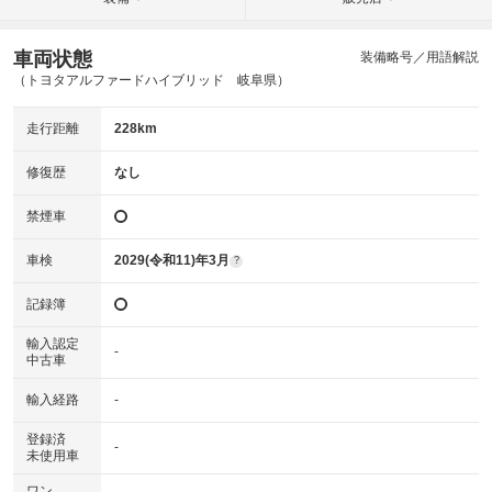
車両状態
装備略号／用語解説
（トヨタアルファードハイブリッド 岐阜県）
走行距離
228km
修復歴
なし
禁煙車
車検
2029(令和11)年3月
?
記録簿
輸入認定
-
中古車
輸入経路
-
登録済
-
未使用車
ワン