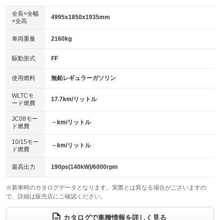
ダウンヒルアシストコントロール
アルミホイール：18インチ
：装備あり
：装備あり
全長×全幅
4995x1850x1935mm
×全高
パワーウィンドウ
盗難防止システム
革シート
ハーフレザーシート
：装備あり
：装備あり
：装備あり
：装備あり
車両重量
2160kg
アイドリングストップ
ドライブレコーダー
キーレス
LEDヘッドランプ
：装備あり
：装備あり
：装備あり
：装備あり
USB入力端子
Bluetooth接続
駆動形式
FF
HID(キセノンライト)
ポータブルナビ
：装備あり
：装備あり
：装備あり
：装備なし
100V電源
クリーンディーゼル
バックカメラ
ETC2.0
使用燃料
無鉛レギュラーガソリン
：装備あり
：装備なし
：装備あり
：装備あり
センターデフロック
エアロ
スマートキー
：装備なし
WLTCモ
：装備なし
：装備あり
17.7km/リットル
ード燃費
レンタカーアップ
展示・試乗車
ローダウン
ランフラットタイヤ
：装備なし
：装備あり
：装備なし
：装備なし
JC08モー
－km/リットル
ド燃費
電動格納ミラー
パワーシート
3列シート
：装備あり
：装備あり
：装備あり
10/15モー
装備略号／用語解説
－km/リットル
ベンチシート
フルフラットシート
ド燃費
：装備なし
：装備あり
チップアップシート
オットマン
：装備あり
：装備あり
最高出力
190ps(140kW)/6000rpm
電動格納サードシート
シートヒーター
：装備なし
：装備あり
※新車時のカタログデータとなります。実際とは異なる場合がございますの
で、詳細は販売店にご確認ください。
ウォークスルー
後席モニター
：装備あり
：装備なし
電動リアゲート
フロントカメラ
カタログで車種情報を詳しく見る
：装備あり
：装備あり