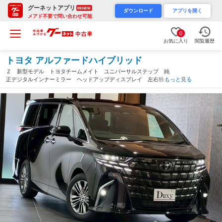
グーネットアプリ
RENEW
ダウンロード
アプリを開く
メアド不要で問い合わせ可能
0
お気に入り
閲覧履歴
トヨタ アルファードハイブリッド
Ｚ 新型モデル トヨタチームメイト ユニバーサルステップ 純
正デジタルインナーミラー ヘッドアップディスプレイ 左右独立
もっと見る
ムーンルーフ 純正ディスプレイオーディオ フルセグＴＶ ＥＴ
Ｃ２．０ シートクーラー（岐阜県）