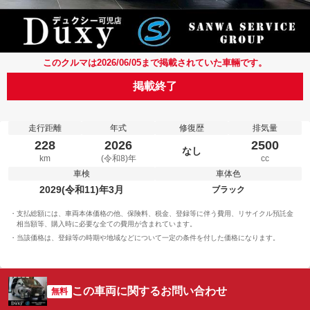
このクルマは2026/06/05まで掲載されていた車輛です。
掲載終了
走行距離
年式
修復歴
排気量
228
2026
2500
なし
km
(令和8)年
cc
車検
車体色
2029(令和11)年3月
ブラック
支払総額には、車両本体価格の他、保険料、税金、登録等に伴う費用、リサイクル預託金
相当額等、購入時に必要な全ての費用が含まれています。
当該価格は、登録等の時期や地域などについて一定の条件を付した価格になります。
この車両に関するお問い合わせ
無料