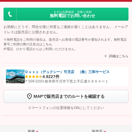
まずは在庫確認・見積り依頼
無料電話でお問い合わせ
お気軽にどうぞ。問合せ後に何度もご連絡が届くことはありません。 メールア
ドレスは販売店に公開されません。
※無料電話をご利用の場合は、販売店へお客様の電話番号が通知されます。無料電話
番号ご利用の際の注意点は
こちら
IP電話、ひかり電話からはご利用いただけません。
詳細はこちら
Ｄｕｘｙ（デュクシー）可児店 （株）三和サービス
4.9
227件
【STEP1】
認証画面でグーネットを友だち追加してから「許可する」ボタンを押
〒509-0203 岐阜県可児市下恵土字広瀬５８６４ー１
します
MAPで販売店までのルートを確認する
【STEP2】
トーク画面で
ボタンをタップして問い合わせを
完了してください。
スマートフォンの位置情報をONにしてください
こちら
装備
販売店