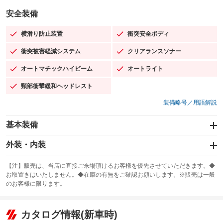
安全装備
横滑り防止装置
衝突安全ボディ
：装備あり
：装備あり
衝突被害軽減システム
クリアランスソナー
：装備あり
：装備あり
オートマチックハイビーム
オートライト
：装備あり
：装備あり
頸部衝撃緩和ヘッドレスト
：装備あり
装備略号／用語解説
基本装備
エアバッグ：運転席/助手席/サイド
外装・内装
：装備あり
スライドドア：両面電動
カーナビ：メモリーナビ他
：装備あり
：装備あり
【注】販売は、当店に直接ご来場頂けるお客様を優先させていただきます。◆
お取置きはいたしません。◆在庫の有無をご確認お願いします。※販売は一般
サンルーフ
ABS
TV：フルセグ
：装備あり
：装備あり
：装備あり
のお客様に限ります。
エアコン
Wエアコン
オーディオ：ミュージックプレイヤー接続可／ミュージックサーバー
：装備あり
：装備あり
：装備あり
リフトアップ
パワーステアリング
カタログ情報(新車時)
ビジュアル
：装備なし
：装備あり
：装備なし