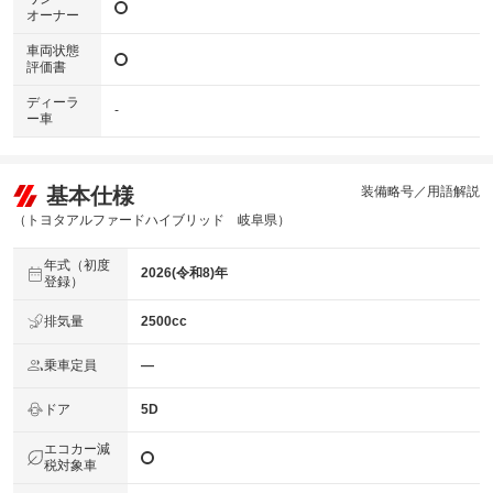
オーナー
車両状態
評価書
ディーラ
-
ー車
基本仕様
装備略号／用語解説
（トヨタアルファードハイブリッド 岐阜県）
年式（初度
2026(令和8)年
登録）
排気量
2500cc
乗車定員
―
ドア
5D
エコカー減
税対象車