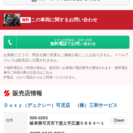
シートエアコン
全周囲カメラ
：装備あり
：装備あり
サイドカメラ
ルーフレール
この車両に関するお問い合わせ
：装備あり
無料
：装備なし
エアサスペンション
ヘッドライトウォッシャー
：装備なし
：装備なし
装備略号／用語解説
まずは在庫確認・見積り依頼
無料電話でお問い合わせ
お気軽にどうぞ。問合せ後に何度もご連絡が届くことはありません。メールア
ドレスは販売店に公開されません。
※無料電話をご利用の場合は、販売店へお客様の電話番号が通知されます。無料電話
番号ご利用の際の注意点は
こちら
IP電話、ひかり電話からはご利用いただけません。
販売店情報
Ｄｕｘｙ（デュクシー）可児店 （株）三和サービス
509-0203
住所
MAP
岐阜県可児市下恵土字広瀬５８６４ー１