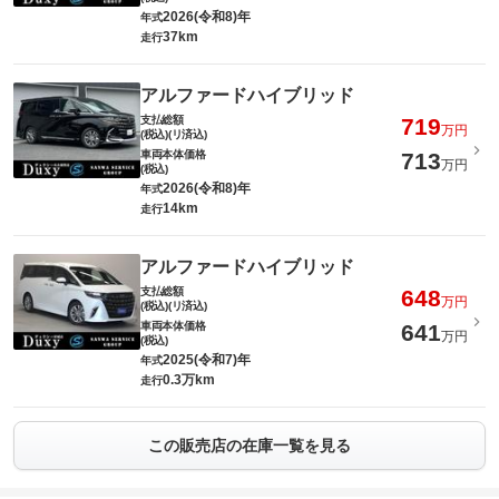
2026(令和8)年
年式
37km
走行
アルファードハイブリッド
支払総額
719
万円
(税込)(リ済込)
車両本体価格
713
万円
(税込)
2026(令和8)年
年式
14km
走行
アルファードハイブリッド
支払総額
648
万円
(税込)(リ済込)
車両本体価格
641
万円
(税込)
2025(令和7)年
年式
0.3万km
走行
この販売店の在庫一覧を見る