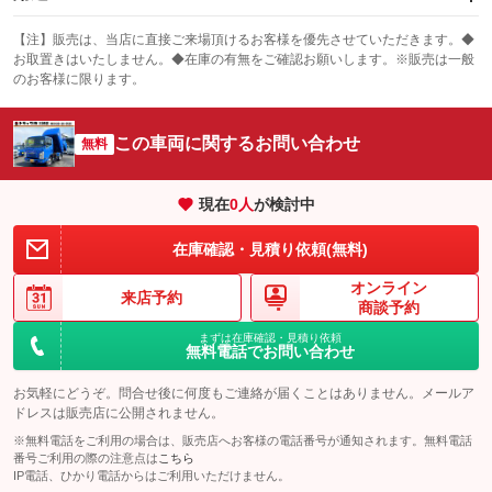
サンルーフ
ABS
TV
：装備なし
：装備あり
冷凍（中温 -5℃）
冷凍（低温 -20℃）
：装備なし
：装備なし
：装備なし
【注】販売は、当店に直接ご来場頂けるお客様を優先させていただきます。◆
お取置きはいたしません。◆在庫の有無をご確認お願いします。※販売は一般
エアコン
Wエアコン
オーディオ
：装備あり
：装備なし
冷凍（超低温 -30℃以下）
冷蔵
：装備なし
：装備なし
：装備なし
のお客様に限ります。
リフトアップ
パワーステアリング
ビジュアル
：装備なし
：装備あり
保冷
低床
：装備なし
：装備なし
：装備なし
ダウンヒルアシストコントロール
この車両に関するお問い合わせ
アルミホイール
：装備なし
無料
全低床（フルフラットロー）
高床
：装備なし
：装備あり
：装備なし
パワーウィンドウ
盗難防止システム
革シート
ハーフレザーシート
：装備あり
：装備なし
装備略号／用語解説
：装備なし
：装備なし
現在
0
人
が検討中
アイドリングストップ
ドライブレコーダー
キーレス
LEDヘッドランプ
：装備なし
：装備あり
：装備あり
：装備なし
在庫確認・見積り依頼(無料)
USB入力端子
Bluetooth接続
HID(キセノンライト)
ポータブルナビ
：装備なし
：装備なし
：装備なし
：装備なし
オンライン
100V電源
クリーンディーゼル
バックカメラ
ETC
来店予約
：装備なし
：装備なし
：装備なし
：装備なし
商談予約
センターデフロック
エアロ
スマートキー
：装備なし
まずは在庫確認・見積り依頼
：装備なし
：装備なし
無料電話でお問い合わせ
ラジコン付き
フックイン付き
ローダウン
ランフラットタイヤ
：装備なし
：装備なし
：装備なし
：装備なし
お気軽にどうぞ。問合せ後に何度もご連絡が届くことはありません。メールア
アームロール
垂直式
パワーシート
3列シート
：装備なし
：装備なし
ドレスは販売店に公開されません。
：装備なし
：装備なし
※無料電話をご利用の場合は、販売店へお客様の電話番号が通知されます。無料電話
アーム式
後輪ダブル
ベンチシート
フルフラットシート
：装備なし
：装備あり
：装備なし
：装備なし
番号ご利用の際の注意点は
こちら
IP電話、ひかり電話からはご利用いただけません。
三方開
ラッシングレール
チップアップシート
オットマン
：装備なし
：装備なし