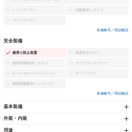
：装備なし
レーンアシスト
自動駐車システム
：装備なし
：装備なし
パークアシスト
：装備なし
装備略号／用語解説
安全装備
横滑り防止装置
衝突安全ボディ
：装備あり
：装備なし
衝突被害軽減システム
クリアランスソナー
：装備なし
：装備なし
オートマチックハイビーム
オートライト
：装備なし
：装備なし
頸部衝撃緩和ヘッドレスト
：装備なし
装備略号／用語解説
基本装備
エアバッグ：運転席
外装・内装
：装備あり
スライドドア
カーナビ
：装備なし
用途
：装備なし