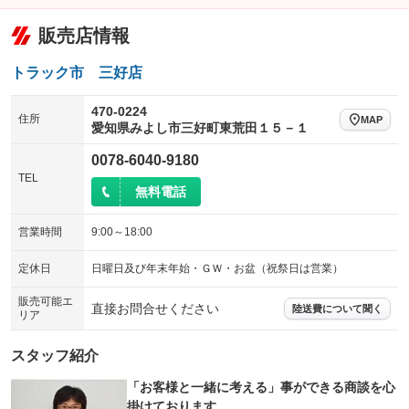
：装備なし
：装備なし
サイドドア
三転ダンプ
電動格納サードシート
シートヒーター
：装備なし
：装備なし
販売店情報
：装備なし
：装備なし
荷台幌付き
クラッチレス
ウォークスルー
後席モニター
：装備なし
：装備なし
：装備なし
：装備なし
トラック市 三好店
ヒッチメンバー
坂道発進補助装置
電動リアゲート
フロントカメラ
：装備なし
：装備なし
：装備なし
：装備なし
470-0224
住所
レンタカーアップ
展示・試乗車
MAP
シートエアコン
全周囲カメラ
：装備なし
：装備なし
愛知県みよし市三好町東荒田１５－１
：装備なし
：装備なし
電動格納ミラー
サイドカメラ
ルーフレール
：装備あり
0078-6040-9180
：装備なし
：装備なし
TEL
装備略号／用語解説
エアサスペンション
ヘッドライトウォッシャー
無料電話
：装備なし
：装備なし
装備略号／用語解説
営業時間
9:00～18:00
定休日
日曜日及び年末年始・ＧＷ・お盆（祝祭日は営業）
販売可能エ
直接お問合せください
陸送費について聞く
リア
スタッフ紹介
「お客様と一緒に考える」事ができる商談を心
掛けております