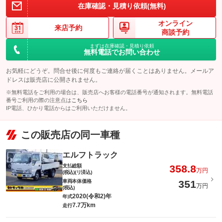
在庫確認・見積り依頼(無料)
オンライン
来店予約
商談予約
まずは在庫確認・見積り依頼
無料電話でお問い合わせ
お気軽にどうぞ。問合せ後に何度もご連絡が届くことはありません。メールア
ドレスは販売店に公開されません。
※無料電話をご利用の場合は、販売店へお客様の電話番号が通知されます。無料電話
番号ご利用の際の注意点は
こちら
IP電話、ひかり電話からはご利用いただけません。
この販売店の同一車種
エルフトラック
支払総額
358.8
万円
(税込)(リ済込)
車両本体価格
351
万円
(税込)
2020(令和2)年
年式
7.7万km
走行