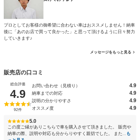
プロとしてお客様の御希望に合わない車はおススメしません！納車
後に「あのお店で買って良かった」と思って頂けるように日々努力
していきます♪
メッセージをもっと見る
販売店の口コミ
総合評価
4.9
お問い合わせ（見積り）
（5点満点中）
4.9
4.9
納車までの対応
4.9
説明の分かりやすさ
4.9
オススメ度
92件
5.0
この度ご縁がありこちらで車を購入させて頂きました。 販売や
納車の際、説明や対応も分からりやすく親切でした。 また...
も