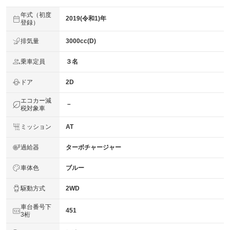
年式（初度
2019(令和1)年
登録）
排気量
3000cc(D)
乗車定員
３名
ドア
2D
エコカー減
－
税対象車
ミッション
AT
過給器
ターボチャージャー
車体色
ブルー
駆動方式
2WD
車台番号下
451
3桁