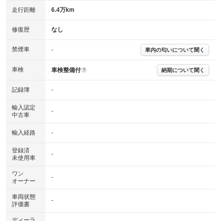
走行距離
6.4万km
修復歴
なし
禁煙車
-
車内の匂いについて聞く
車検
車検整備付
納期について聞く
?
記録簿
-
輸入認定
-
中古車
輸入経路
-
登録済
-
未使用車
ワン
-
オーナー
車両状態
-
評価書
ディーラ