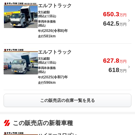
エルフトラック
支払総額
650.3
万円
(税込)(リ済込)
車両本体価格
642.5
万円
(税込)
2026(令和8)年
年式
581km
走行
エルフトラック
支払総額
627.8
万円
(税込)(リ済込)
車両本体価格
618
万円
(税込)
2025(令和7)年
年式
596km
走行
この販売店の在庫一覧を見る
この販売店の新着車種