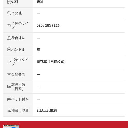
燃料
軽油
その他
―
全体のサイ
525 / 185 / 216
ズ
荷台寸法
―
ハンドル
右
ボディタイ
塵芥車（回転板式）
プ
分類番号
―
就寝人数
―
（目安）
ベッド付き
―
積載可能量
2t以上5t未満