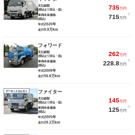
支払総額
735
万円
(税込)(リ済込・追)
車両本体価格
715
万円
(税込)
2020年
年式
0.9万km
走行
フォワード
支払総額
262
万円
(税込)(リ済込・追)
車両本体価格
228.8
万円
(税込)
2009年
年式
56.9万km
走行
ファイター
グーネットセレクト
支払総額
145
万円
(税込)(リ済込・追)
車両本体価格
125
万円
(税込)
2005年
年式
29.3万km
走行