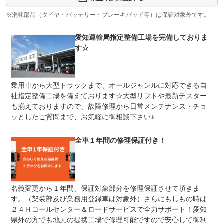
保証項目
-
※消耗部品（タイヤ・バッテリー・ブレーキパッド等）は保証対象外です。
修理回数
無制限
愛知運輸局指定整備工場を完備しておりま
車両本体価格
上限金額
累計２５万円まで。有償で１００万円まで引き上げが可能
す☆
です。
免責金
無し
乗用車から大型トラックまで、オールジャンルに対応できる自
保証修理
「当店」もしくは「２４Ｈ専用コールセンター」
社指定整備工場を備えております☆大型リフトや最新テスター
受付先
も揃えておりますので、故障修理から日常メンテナンス・チョ
整備付 法定12ヶ月または法定24ヶ月点検整備付
ッとしたご質問まで、お気軽に御相談下さい♪
法定整備
※車検なし・車検整備付の場合は法定24ヶ月点検整備付
※商用車は6ヶ月または12ヶ月点検整備付
全車１年間の修理保証付き！
納車までに自社整備工場にて法定点検整備を実施します。
法定整備
オイル・ワイパーなど消耗品は新品に交換致します。費用
について
は全て支払価格に含まれます。
名義変更から１年間、保証対象部分を修理保証させて頂きま
す。（架装部及び業務用登録車は対象外）さらにもしもの時は
２４Ｈコールセンター＆ロードサービスで全力サポート！愛知
県外の方でも地元の提携工場で修理可能ですので安心して御利