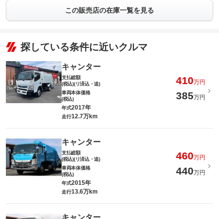
この販売店の在庫一覧を見る
探している条件に近いクルマ
キャンター
支払総額
410
万円
(税込)(リ済込・追)
車両本体価格
385
万円
(税込)
2017年
年式
12.7万km
走行
キャンター
支払総額
460
万円
(税込)(リ済込・追)
車両本体価格
440
万円
(税込)
2015年
年式
13.6万km
走行
キャンター