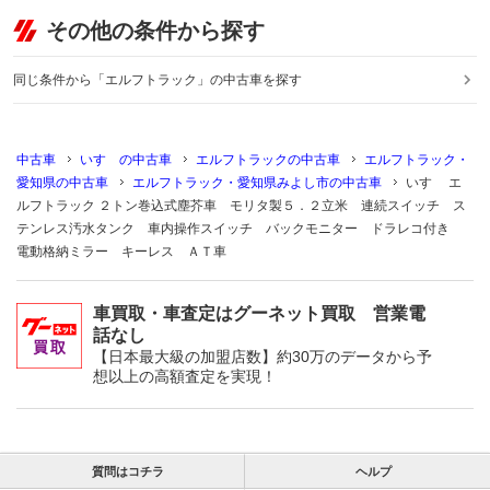
その他の条件から探す
同じ条件から「エルフトラック」の中古車を探す
中古車
いすゞの中古車
エルフトラックの中古車
エルフトラック・
愛知県の中古車
エルフトラック・愛知県みよし市の中古車
いすゞ エ
ルフトラック ２トン巻込式塵芥車 モリタ製５．２立米 連続スイッチ ス
テンレス汚水タンク 車内操作スイッチ バックモニター ドラレコ付き
電動格納ミラー キーレス ＡＴ車
車買取・車査定はグーネット買取 営業電
話なし
【日本最大級の加盟店数】約30万のデータから予
想以上の高額査定を実現！
質問はコチラ
ヘルプ