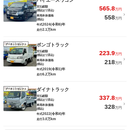
ハイエースワゴン
支払総額
565.8
万円
(税込)(リ済込)
車両本体価格
558
万円
(税込)
2024(令和6)年
年式
2.1万km
走行
ボンゴトラック
グーネットセレクト
支払総額
223.9
万円
(税込)(リ済込)
車両本体価格
218
万円
(税込)
2019(令和1)年
年式
6.2万km
走行
ダイナトラック
グーネットセレクト
支払総額
337.8
万円
(税込)(リ済込)
車両本体価格
328
万円
(税込)
2022(令和4)年
年式
3.0万km
走行