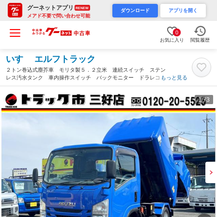
グーネットアプリ
RENEW
ダウンロード
アプリを開く
メアド不要で問い合わせ可能
0
お気に入り
閲覧履歴
いすゞ エルフトラック
２トン巻込式塵芥車 モリタ製５．２立米 連続スイッチ ステン
レス汚水タンク 車内操作スイッチ バックモニター ドラレコ付
もっと見る
き 電動格納ミラー キーレス ＡＴ車（愛知県）
1
/73