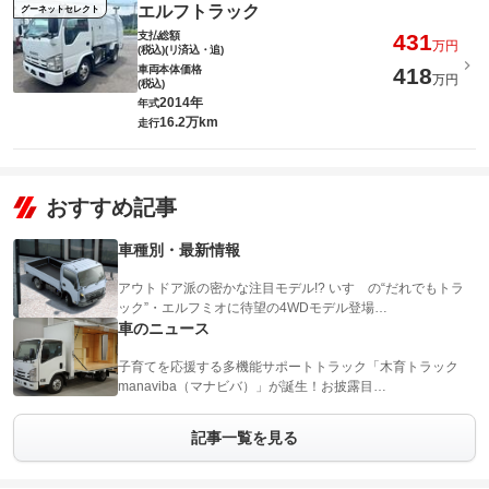
エルフトラック
グーネットセレクト
支払総額
431
万円
(税込)(リ済込・追)
車両本体価格
418
万円
(税込)
2014年
年式
16.2万km
走行
おすすめ記事
車種別・最新情報
アウトドア派の密かな注目モデル!? いすゞの“だれでもトラ
ック”・エルフミオに待望の4WDモデル登場…
車のニュース
子育てを応援する多機能サポートトラック「木育トラック
manaviba（マナビバ）」が誕生！お披露目…
記事一覧を見る