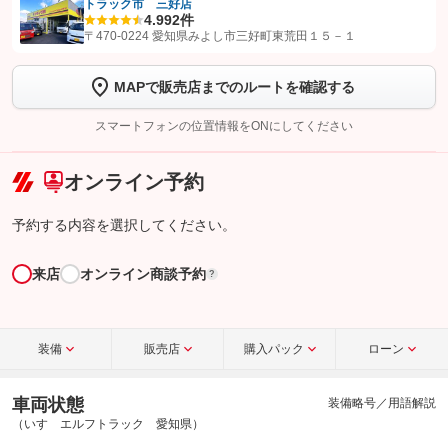
トラック市 三好店
4.9
92件
【STEP1】
認証画面でグーネットを友だち追加してから「許可する」ボタンを押
〒470-0224 愛知県みよし市三好町東荒田１５－１
します
MAPで販売店までのルートを確認する
【STEP2】
トーク画面で
ボタンをタップして問い合わせを
完了してください。
スマートフォンの位置情報をONにしてください
こちら
オンライン予約
予約する内容を選択してください。
来店
オンライン商談予約
?
装備
販売店
購入パック
ローン
車両状態
装備略号／用語解説
（いすゞエルフトラック 愛知県）