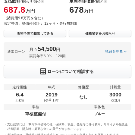
支払総額
車両本体価格
(税込/リ済込)
(税込)
687.8
678
万円
万円
（諸費用9.8万円を含む）
法定整備：
整備付
保証：
12ヶ月・走行無制限
希望予算で相談してみる
価格変更をお知らせ
54,500
月々
円
通常ローン
詳細を見る
実質年率6.9%・120回
ローンについて相談する
走行距離
年式
修復歴
排気量
6.4
2019
3000
なし
万km
(令和1)年
cc(D)
車検
車体色
車検整備付
ブルー
支払総額には、車両本体価格の他、保険料、税金、登録等に伴う費用、リサイクル預託金
相当額等、購入時に必要な全ての費用が含まれています。
当該価格は、登録等の時期や地域などについて一定の条件を付した価格になります。