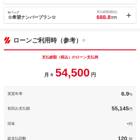
内：オプシ
2
ョン価格
支払総額(税込)
Bパック
万円
688.8
(税込)
☆希望ナンバープラン☆
万円
車両本体価
678
万円
内：オプシ
格
1
ョン価格
万円
(税込)
ローンご利用時（参考）
車両本体価
678
万円
格
パック内容
支払総額（税込）のローン支払例
納車までにＥＴＣ車載器を取付します（登録料も含みます）
54,500
パック内容
月々
円
備考
－
☆お好きな数字のナンバープレートをお付けします☆
6.9
このパックの見積もり依頼（無料）
実質年率
%
備考
－
55,145
初回お支払額
円
このパックの見積もり依頼（無料）
-
頭金
円
120
総支払回数
回