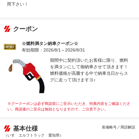
用下さい！
クーポン
☆燃料満タン納車クーポン☆
有効期限：2026/8/1～2026/8/31
期間中に契約頂いたお客様に限り、燃料
を満タンにして御納車させて頂きます！
燃料価格が高騰する中で納車当日からス
グに走って頂けますヨ♪
※グークーポンは必ず商談前にご呈示いただき、特典内容をご確認くださ
い。商談後のご呈示は無効となりますので、ご注意下さい。
基本仕様
装備略号／用語解説
（いすゞエルフトラック 愛知県）