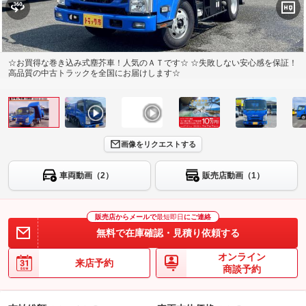
☆お買得な巻き込み式塵芥車！人気のＡＴです☆ ☆失敗しない安心感を保証！
高品質の中古トラックを全国にお届けします☆
画像をリクエストする
車両動画（2）
販売店動画（1）
販売店からメールで
最短即日
にご連絡
無料で在庫確認・見積り依頼する
オンライン
来店予約
商談予約