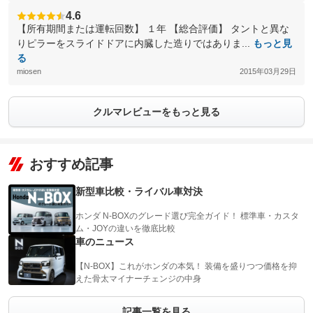
4.6
【所有期間または運転回数】 １年 【総合評価】 タントと異な
りピラーをスライドドアに内臓した造りではありま...
もっと見
る
miosen
2015年03月29日
クルマレビューをもっと見る
おすすめ記事
新型車比較・ライバル車対決
ホンダ N-BOXのグレード選び完全ガイド！ 標準車・カスタ
ム・JOYの違いを徹底比較
車のニュース
【N-BOX】これがホンダの本気！ 装備を盛りつつ価格を抑
えた骨太マイナーチェンジの中身
記事一覧を見る