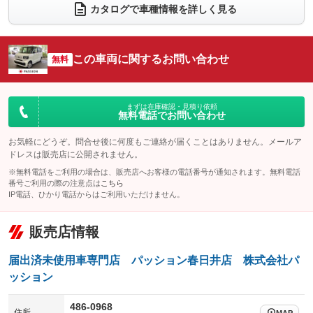
電動リアゲート
フロントカメラ
カタログで車種情報を詳しく見る
：装備なし
：装備なし
シートエアコン
全周囲カメラ
：装備なし
：装備なし
サイドカメラ
ルーフレール
この車両に関するお問い合わせ
：装備なし
無料
：装備なし
エアサスペンション
ヘッドライトウォッシャー
：装備なし
：装備なし
装備略号／用語解説
まずは在庫確認・見積り依頼
無料電話でお問い合わせ
お気軽にどうぞ。問合せ後に何度もご連絡が届くことはありません。メールア
ドレスは販売店に公開されません。
※無料電話をご利用の場合は、販売店へお客様の電話番号が通知されます。無料電話
番号ご利用の際の注意点は
こちら
IP電話、ひかり電話からはご利用いただけません。
販売店情報
届出済未使用車専門店 パッション春日井店 株式会社パ
ッション
486-0968
住所
MAP