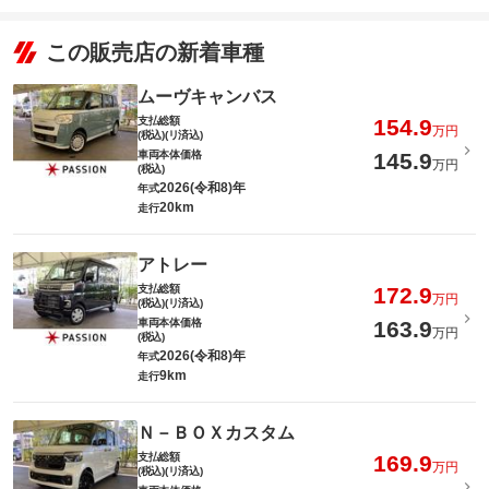
この販売店の新着車種
ムーヴキャンバス
支払総額
154.9
万円
(税込)(リ済込)
車両本体価格
145.9
万円
(税込)
2026(令和8)年
年式
20km
走行
アトレー
支払総額
172.9
万円
(税込)(リ済込)
車両本体価格
163.9
万円
(税込)
2026(令和8)年
年式
9km
走行
Ｎ－ＢＯＸカスタム
支払総額
169.9
万円
(税込)(リ済込)