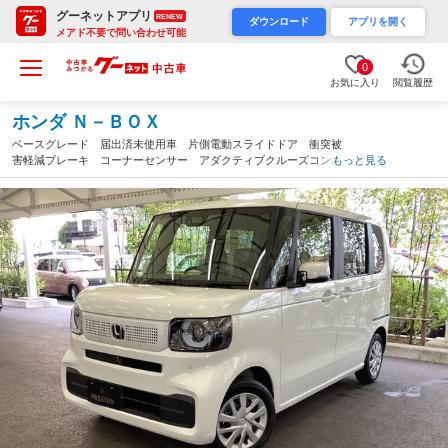
グーネットアプリ
RENEW
ダウンロード
アプリを開く
メアド不要で問い合わせ可能
0
お気に入り
閲覧履歴
ホンダ Ｎ－ＢＯＸ
ベースグレード 届出済未使用車 片側電動スライドドア 衝突被
害軽減ブレーキ コーナーセンサー アダクティブクルーズコント
もっと見る
ロール スマートキー チップアップシート アイドリングストッ
プ ＬＥＤ 電動格納ドアミラー（愛知県）