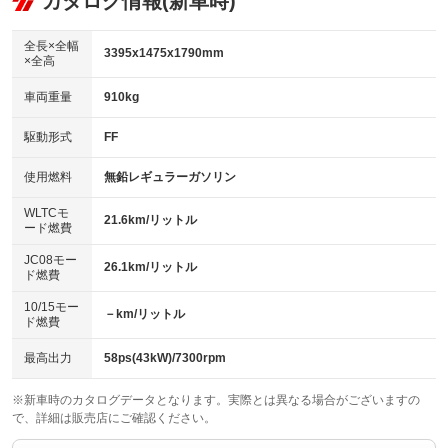
カタログ情報(新車時)
ビジュアル
：装備なし
：装備あり
：装備なし
ダウンヒルアシストコントロール
アルミホイール
：装備なし
：装備なし
全長×全幅
3395x1475x1790mm
×全高
パワーウィンドウ
盗難防止システム
革シート
ハーフレザーシート
：装備あり
：装備あり
：装備なし
：装備なし
車両重量
910kg
アイドリングストップ
ドライブレコーダー
キーレス
LEDヘッドランプ
：装備あり
：装備なし
：装備あり
：装備あり
USB入力端子
Bluetooth接続
駆動形式
FF
HID(キセノンライト)
ポータブルナビ
：装備なし
：装備なし
：装備なし
：装備なし
100V電源
クリーンディーゼル
バックカメラ
ETC
使用燃料
無鉛レギュラーガソリン
：装備なし
：装備なし
：装備あり
：装備なし
センターデフロック
エアロ
スマートキー
：装備なし
WLTCモ
：装備なし
：装備あり
21.6km/リットル
ード燃費
レンタカーアップ
展示・試乗車
ローダウン
ランフラットタイヤ
：装備なし
：装備なし
：装備なし
：装備なし
JC08モー
26.1km/リットル
ド燃費
電動格納ミラー
パワーシート
3列シート
：装備あり
：装備なし
：装備なし
10/15モー
装備略号／用語解説
－km/リットル
ベンチシート
フルフラットシート
ド燃費
：装備あり
：装備なし
チップアップシート
オットマン
：装備あり
：装備なし
最高出力
58ps(43kW)/7300rpm
電動格納サードシート
シートヒーター
：装備なし
：装備あり
※新車時のカタログデータとなります。実際とは異なる場合がございますの
で、詳細は販売店にご確認ください。
ウォークスルー
後席モニター
：装備なし
：装備なし