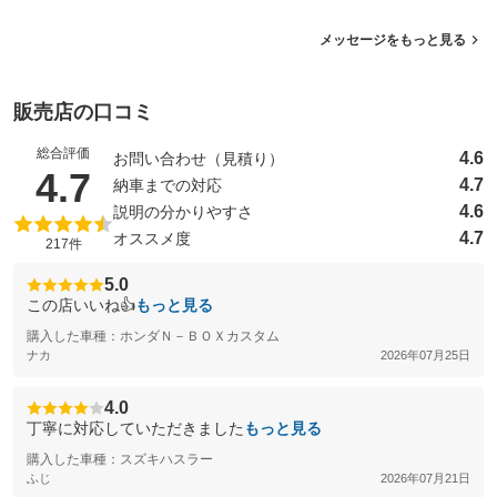
メッセージをもっと見る
販売店の口コミ
総合評価
4.6
お問い合わせ（見積り）
（5点満点中）
4.7
4.7
納車までの対応
4.6
説明の分かりやすさ
4.7
オススメ度
217件
5.0
この店いいね👍
もっと見る
購入した車種：ホンダＮ－ＢＯＸカスタム
ナカ
2026年07月25日
4.0
丁寧に対応していただきました
もっと見る
購入した車種：スズキハスラー
ふじ
2026年07月21日