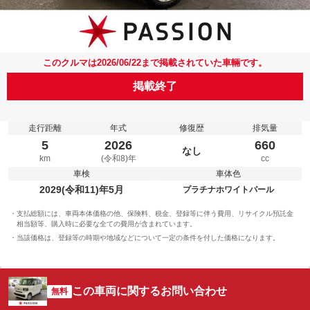
このクルマは2026/06/22まで掲載されていた車輛です。
掲載終了
走行距離
年式
修復歴
排気量
5
2026
660
なし
km
(令和8)年
cc
車検
車体色
2029(令和11)年5月
プラチナホワイトパール
支払総額には、車両本体価格の他、保険料、税金、登録等に伴う費用、リサイクル預託金
相当額等、購入時に必要な全ての費用が含まれています。
当該価格は、登録等の時期や地域などについて一定の条件を付した価格になります。
この車両に関するお問い合わせ
無料