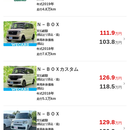
2019年
年式
4.8万km
走行
Ｎ－ＢＯＸ
支払総額
111.9
万円
(税込)(リ済込・追)
車両本体価格
103.8
万円
(税込)
2018年
年式
7.6万km
走行
Ｎ－ＢＯＸカスタム
支払総額
126.9
万円
(税込)(リ済込・追)
車両本体価格
118.5
万円
(税込)
2018年
年式
5.1万km
走行
Ｎ－ＢＯＸ
支払総額
129.8
万円
(税込)(リ済込・追)
車両本体価格