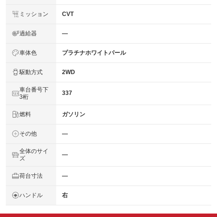
ミッション
CVT
過給器
―
車体色
プラチナホワイトパール
駆動方式
2WD
車台番号下
337
3桁
燃料
ガソリン
その他
―
全体のサイ
―
ズ
荷台寸法
―
ハンドル
右