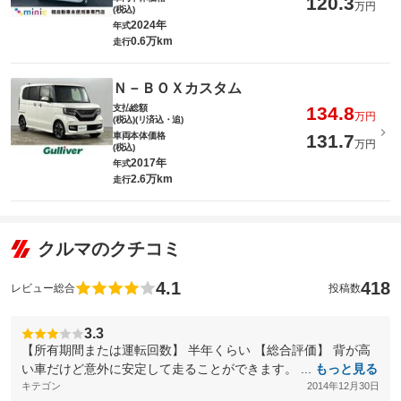
120.3
万円
(税込)
2024年
年式
0.6万km
走行
Ｎ－ＢＯＸカスタム
支払総額
134.8
万円
(税込)(リ済込・追)
車両本体価格
131.7
万円
(税込)
2017年
年式
2.6万km
走行
クルマのクチコミ
4.1
418
レビュー総合
投稿数
3.3
【所有期間または運転回数】 半年くらい 【総合評価】 背が高
い車だけど意外に安定して走ることができます。 ...
もっと見る
キテゴン
2014年12月30日