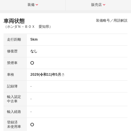
装備
販売店
車両状態
装備略号／用語解説
（ホンダＮ－ＢＯＸ 愛知県）
走行距離
5km
修復歴
なし
禁煙車
車検
2029(令和11)年5月
?
記録簿
-
輸入認定
-
中古車
輸入経路
-
登録済
未使用車