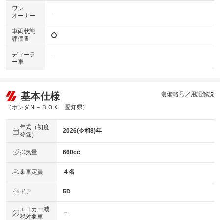
ワン
-
オーナー
車両状態
評価書
ディーラ
-
ー車
基本仕様
装備略号／用語解説
（ホンダＮ－ＢＯＸ 愛知県）
年式（初度
2026(令和8)年
登録）
排気量
660cc
乗車定員
４名
ドア
5D
エコカー減
－
税対象車