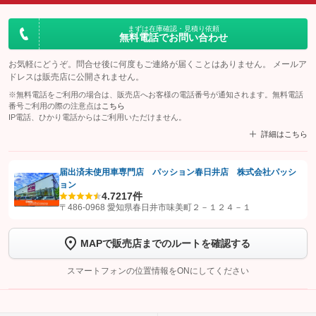
まずは在庫確認・見積り依頼
無料電話でお問い合わせ
お気軽にどうぞ。問合せ後に何度もご連絡が届くことはありません。 メールア
ドレスは販売店に公開されません。
※無料電話をご利用の場合は、販売店へお客様の電話番号が通知されます。無料電話
番号ご利用の際の注意点は
こちら
IP電話、ひかり電話からはご利用いただけません。
詳細はこちら
届出済未使用車専門店 パッション春日井店 株式会社パッシ
ョン
【STEP1】
認証画面でグーネットを友だち追加してから「許可する」ボタンを押
4.7
217件
します
〒486-0968 愛知県春日井市味美町２－１２４－１
【STEP2】
トーク画面で
ボタンをタップして問い合わせを
MAPで販売店までのルートを確認する
完了してください。
スマートフォンの位置情報をONにしてください
こちら