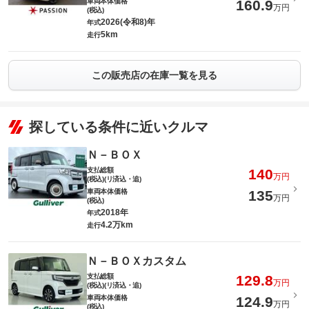
車両本体価格
160.9
万円
(税込)
2026(令和8)年
年式
5km
走行
この販売店の在庫一覧を見る
探している条件に近いクルマ
Ｎ－ＢＯＸ
支払総額
140
万円
(税込)(リ済込・追)
車両本体価格
135
万円
(税込)
2018年
年式
4.2万km
走行
Ｎ－ＢＯＸカスタム
支払総額
129.8
万円
(税込)(リ済込・追)
車両本体価格
124.9
万円
(税込)