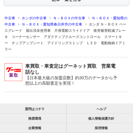
中古車
ホンダの中古車
Ｎ－ＢＯＸの中古車
Ｎ－ＢＯＸ・愛知県の
中古車
Ｎ－ＢＯＸ・愛知県春日井市の中古車
ホンダ Ｎ－ＢＯＸ ベー
スグレード 届出済未使用車 片側電動スライドドア 衝突被害軽減ブレー
キ コーナーセンサー アダクティブクルーズコントロール スマートキ
ー チップアップシート アイドリングストップ ＬＥＤ 電動格納ドアミ
ラー
車買取・車査定はグーネット買取 営業電
話なし
【日本最大級の加盟店数】約30万のデータから予
想以上の高額査定を実現！
質問はコチラ
ヘルプ
推奨環境
個人情報保護方針
企業情報
採用情報