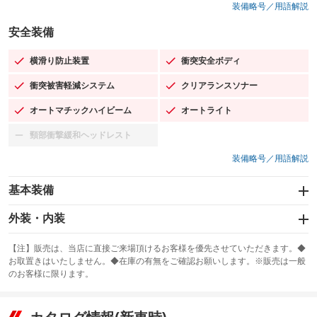
装備略号／用語解説
安全装備
横滑り防止装置
衝突安全ボディ
：装備あり
：装備あり
衝突被害軽減システム
クリアランスソナー
：装備あり
：装備あり
オートマチックハイビーム
オートライト
：装備あり
：装備あり
頸部衝撃緩和ヘッドレスト
：装備なし
装備略号／用語解説
基本装備
エアバッグ：運転席/助手席/サイド
外装・内装
：装備あり
スライドドア：両側スライド・片側電動
カーナビ
：装備あり
：装備なし
【注】販売は、当店に直接ご来場頂けるお客様を優先させていただきます。◆
お取置きはいたしません。◆在庫の有無をご確認お願いします。※販売は一般
サンルーフ
ABS
TV
：装備なし
：装備あり
：装備なし
のお客様に限ります。
エアコン
Wエアコン
オーディオ
：装備あり
：装備なし
：装備なし
リフトアップ
パワーステアリング