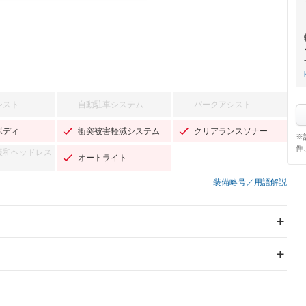
シスト
自動駐車システム
パークアシスト
－
－
ボディ
衝突被害軽減システム
クリアランスソナー
※
件
緩和ヘッドレス
オートライト
装備略号／用語解説
スライドドア：両面電動
サンルーフ
－
Wエアコン
リフトアップ
－
－
TV
－
パワーステアリング
パワーウィンドウ