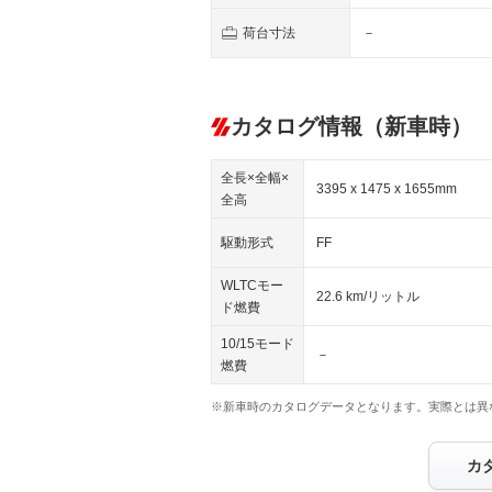
荷台寸法
－
カタログ情報（新車時）
全長×全幅×
3395 x 1475 x 1655mm
全高
駆動形式
FF
WLTCモー
22.6 km/リットル
ド燃費
10/15モード
－
燃費
※新車時のカタログデータとなります。実際とは異
カ