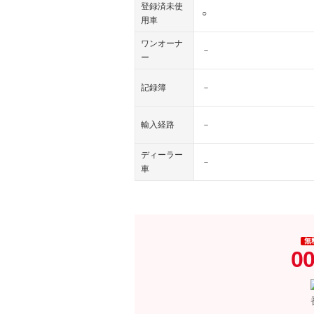
登録済未使
○
用車
ワンオーナ
－
ー
記録簿
－
輸入経路
－
ディーラー
－
車
無
00