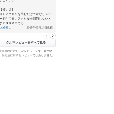
すごくいい
【良い点】
軽くアクセルを踏むだけでかなりスピ
ードがでる。アクセルを調節しないと
すぐ８０キロでる
kira888...
2015年03月14日投稿
【悪い点】
８０キロ近くで走行するとガソリンが
ガ…
クルマレビューをすべて見る
該当車種に対してのレビューです。表示物
、販売店に対するレビューではありません。