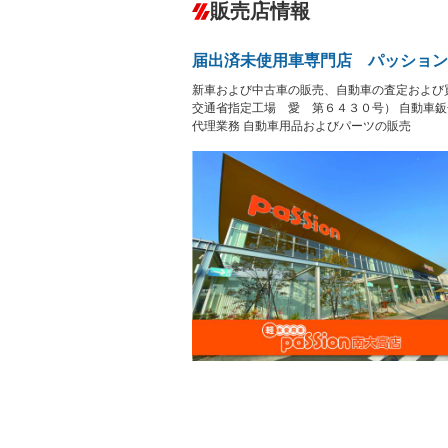
－
販売店情報
オーディオ
－
盗難防止システム
アイドリ
ヘッドライトウォッシャ
革シート
－
－
ー
届出済未使用車専門店 パッション
Bluetooth接続
100V電源
－
－
LEDヘッドランプ
HID(キ
新車および中古車の販売、自動車の査定および
－
レンタカーアップ
展示・試
交通省指定工場 愛 第６４３０号） 自動車
－
－
ETC
エアロ
代理業務 自動車用品およびパーツの販売
－
－
ランフラットタイヤ
パワーシ
－
－
フルフラットシート
チップア
－
－
シートヒーター
ウォーク
－
－
フロントカメラ
シートエ
－
－
ルーフレール
エアサス
－
－