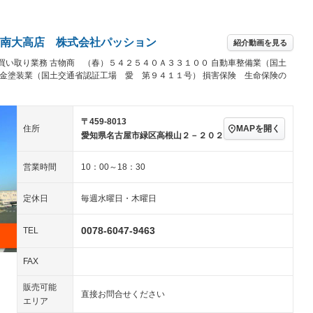
－ビジュアル
アルミホイール
－
－
ングストップ
ドライブレコーダー
USB入力端子
－
－
ハーフレザーシート
キーレス
－
南大高店 株式会社パッション
紹介動画を見る
クリーンディーゼル
センターデフロック
－
－
セノンライト)
ポータブルナビ
バックカメラ
買い取り業務 古物商 （春）５４２５４０Ａ３３１００ 自動車整備業（国土
－
乗車
電動格納ミラー
鈑金塗装業（国土交通省認証工場 愛 第９４１１号） 損害保険 生命保険の
スマートキー
ローダウン
－
装備略号／用語解説
ート
3列シート
ベンチシート
－
〒459-8013
MAPを開く
住所
愛知県名古屋市緑区高根山２－２０２
ップシート
オットマン
電動格納サードシート
－
－
スルー
後席モニター
電動リアゲート
－
－
営業時間
10：00～18：30
アコン
全周囲カメラ
サイドカメラ
－
－
定休日
毎週水曜日・木曜日
ペンション
0078-6047-9463
TEL
装備略号／用語解説
FAX
販売可能
直接お問合せください
エリア