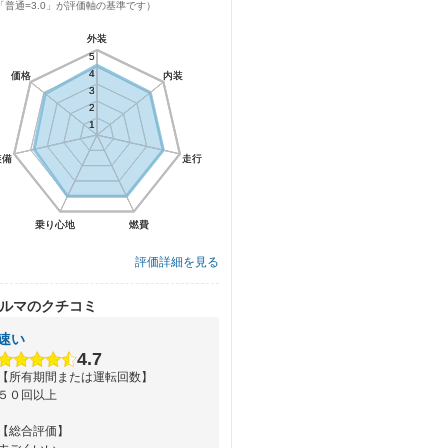
「普通=3.0」が評価軸の基準です）
外装
外装
5
5
4
4
価格
価格
内装
内装
3
3
2
2
1
1
装備
装備
走行
走行
乗り心地
乗り心地
燃費
燃費
評価詳細を見る
ルマのクチコミ
速い
4.7
【所有期間または運転回数】
５０回以上
【総合評価】