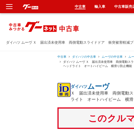
中古車
輸入車
中古車販売
新車
中古車
ダイハツ ムーヴ Ｘ 届出済未使用車 両側電動スライドドア 衝突被害軽減
輸入車
中古車
ダイハツの中古車
ムーヴの中古車
ム
ダイハツ ムーヴ Ｘ 届出済未使用車 両側電動ス
ヘッドライト オートハイビーム 横滑り防止機能
クルマ買取
ムーヴ
ダイハツ
カーリース
Ｘ 届出済未使用車 両側電動ス
ライト オートハイビーム 横滑
タイヤ交換
このクルマ
整備工場
車検