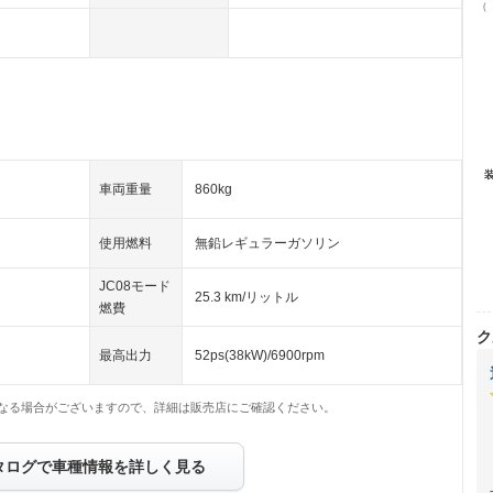
（
車両重量
860kg
使用燃料
無鉛レギュラーガソリン
JC08モード
25.3 km/リットル
燃費
ク
最高出力
52ps(38kW)/6900rpm
なる場合がございますので、詳細は販売店にご確認ください。
タログで車種情報を詳しく見る