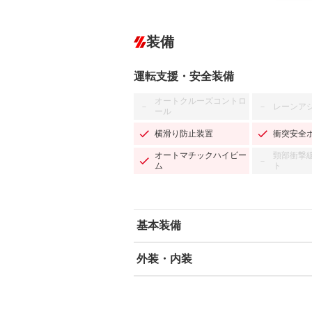
装備
運転支援・安全装備
オートクルーズコントロ
レーンア
－
－
ール
横滑り防止装置
衝突安全
オートマチックハイビー
頸部衝撃
－
ム
ト
基本装備
外装・内装
エアバッグ：運転席/助手席/サイド
ABS
エアコン
カーナビ
－
ダウンヒルアシストコントロール