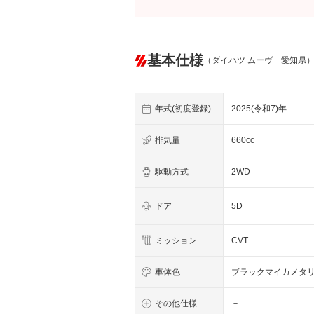
基本仕様
（ダイハツ ムーヴ 愛知県
年式(初度登録)
2025(令和7)年
排気量
660cc
駆動方式
2WD
ドア
5D
ミッション
CVT
車体色
ブラックマイカメタ
その他仕様
－