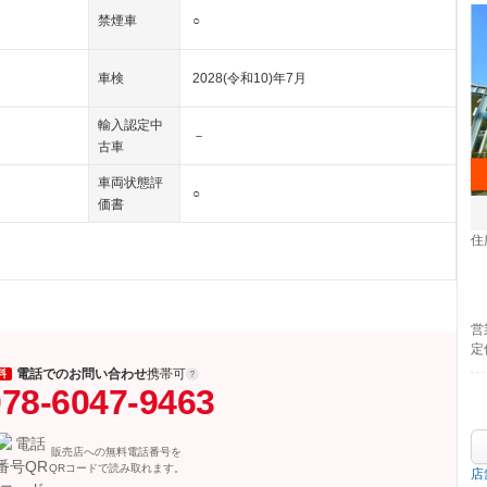
禁煙車
○
車検
2028(令和10)年7月
輸入認定中
－
古車
車両状態評
○
価書
住
営
定
電話でのお問い合わせ
携帯可
料
78-6047-9463
販売店への無料電話番号を
QRコードで読み取れます。
店