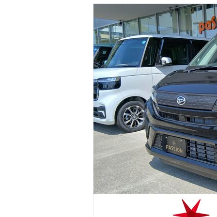
マガジン
車カタログ
自動車ローン
保険
レビュー
価格相場
教習所
用語集