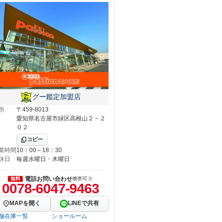
グー鑑定加盟店
所
〒459-8013
愛知県名古屋市緑区高根山２－２
０２
コピー
業時間
10：00～18：30
休日
毎週水曜日・木曜日
電話お問い合わせ
無料
携帯可
0078-6047-9463
MAPを開く
LINEで共有
舗在庫一覧
ショールーム