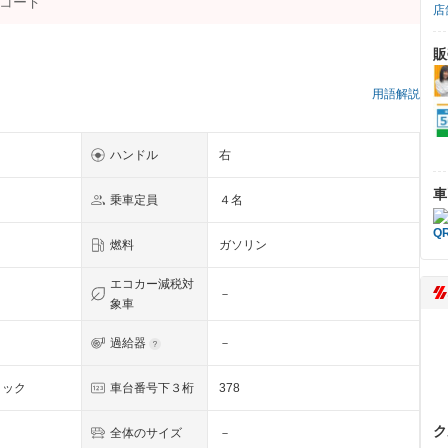
店
販
）
用語解説
ハンドル
右
車
乗車定員
４名
燃料
ガソリン
エコカー減税対
－
象車
過給器
－
リック
車台番号下３桁
378
ク
全体のサイズ
－