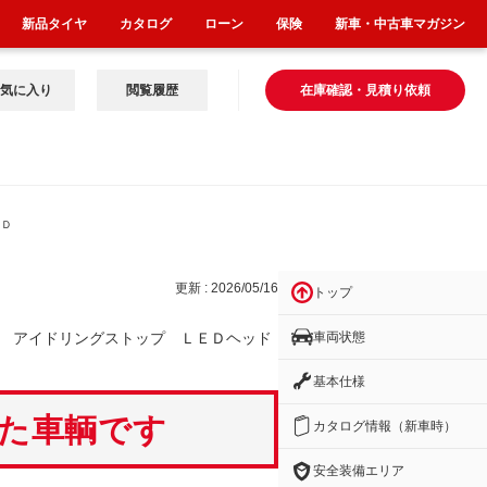
新品タイヤ
カタログ
ローン
保険
新車・中古車マガジン
気に入り
閲覧履歴
在庫確認・見積り依頼
ＥＤ
更新 : 2026/05/16
トップ
車両状態
 アイドリングストップ ＬＥＤヘッド
基本仕様
いた車輌です
カタログ情報（新車時）
安全装備エリア