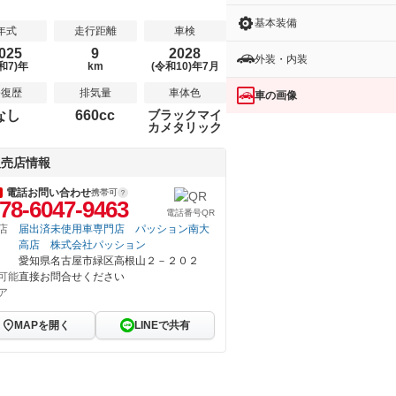
基本装備
年式
走行距離
車検
025
9
2028
外装・内装
和7)年
km
(令和10)年7月
修復歴
排気量
車体色
車の画像
なし
660cc
ブラックマイ
カメタリック
販売店情報
電話お問い合わせ
携帯可
78-6047-9463
電話番号QR
店
届出済未使用車専門店 パッション南大
高店 株式会社パッション
愛知県名古屋市緑区高根山２－２０２
可能
直接お問合せください
ア
MAPを開く
LINEで共有