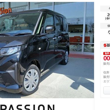
2
(令
無料
00
販売
住所
販売
エリ