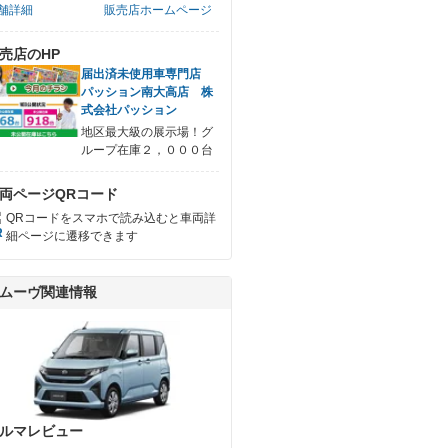
舗詳細
販売店ホームページ
売店のHP
届出済未使用車専門店
パッション南大高店 株
式会社パッション
地区最大級の展示場！グ
ループ在庫２，０００台
両ページQRコード
QRコードをスマホで読み込むと車両詳
細ページに遷移できます
ムーヴ関連情報
ルマレビュー