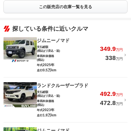
この販売店の在庫一覧を見る
探している条件に近いクルマ
ジムニーノマド
支払総額
349.9
万円
(税込)(リ済込・追)
車両本体価格
338
万円
(税込)
2025年
年式
0.5万km
走行
ランドクルーザープラド
支払総額
492.9
万円
(税込)(リ済込・追)
車両本体価格
472.8
万円
(税込)
2023年
年式
1.9万km
走行
ジムニーノマド