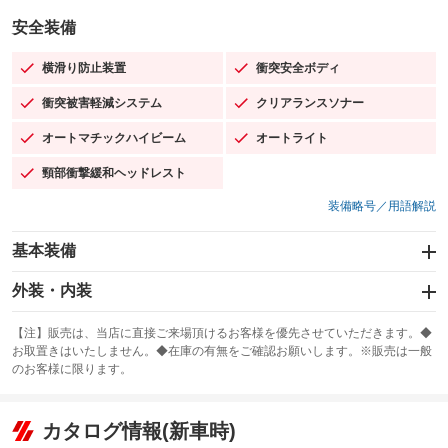
安全装備
横滑り防止装置
衝突安全ボディ
：装備あり
：装備あり
衝突被害軽減システム
クリアランスソナー
：装備あり
：装備あり
オートマチックハイビーム
オートライト
：装備あり
：装備あり
頸部衝撃緩和ヘッドレスト
：装備あり
装備略号／用語解説
基本装備
エアバッグ：運転席/助手席/サイド
外装・内装
：装備あり
スライドドア
カーナビ
：装備なし
：装備なし
【注】販売は、当店に直接ご来場頂けるお客様を優先させていただきます。◆
お取置きはいたしません。◆在庫の有無をご確認お願いします。※販売は一般
サンルーフ
ABS
TV
：装備なし
：装備あり
：装備なし
のお客様に限ります。
エアコン
Wエアコン
オーディオ：ミュージックプレイヤー接続可
：装備あり
：装備なし
：装備あり
リフトアップ
パワーステアリング
カタログ情報(新車時)
ビジュアル
：装備なし
：装備あり
：装備なし