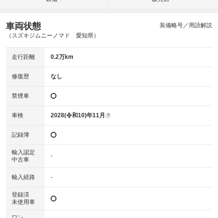
車両状態
装備略号／用語解説
（スズキジムニーノマド 愛知県）
走行距離
0.2万km
修復歴
なし
禁煙車
車検
2028(令和10)年11月
?
記録簿
輸入認定
-
中古車
輸入経路
-
登録済
未使用車
ワン