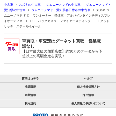
中古車
スズキの中古車
ジムニーノマドの中古車
ジムニーノマド・
愛知県の中古車
ジムニーノマド・愛知県春日井市の中古車
スズキ ジ
ムニーノマド ＦＣ ワンオーナー 禁煙車 アルパイン９インチディスプレ
イオーディオ ＥＴＣ バックカメラ ファイアースティック ＢＦグッド
リッチ スチールホイール
車買取・車査定はグーネット買取 営業電
話なし
【日本最大級の加盟店数】約30万のデータから予
想以上の高額査定を実現！
質問はコチラ
ヘルプ
推奨環境
個人情報保護方針
企業情報
採用情報
利用規約
個人情報の取扱いについて