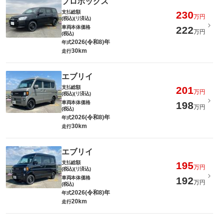
プロボックス
支払総額
230
万円
(税込)(リ済込)
車両本体価格
222
万円
(税込)
2026(令和8)年
年式
30km
走行
エブリイ
支払総額
201
万円
(税込)(リ済込)
車両本体価格
198
万円
(税込)
2026(令和8)年
年式
30km
走行
エブリイ
支払総額
195
万円
(税込)(リ済込)
車両本体価格
192
万円
(税込)
2026(令和8)年
年式
20km
走行