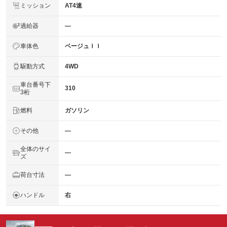
ミッション
AT4速
過給器
―
車体色
ベージュＩＩ
駆動方式
4WD
車台番号下
310
3桁
燃料
ガソリン
その他
―
全体のサイ
―
ズ
荷台寸法
―
ハンドル
右