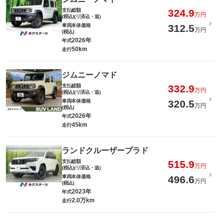
支払総額
324.9
万円
(税込)(リ済込・追)
車両本体価格
312.5
万円
(税込)
2026年
年式
50km
走行
ジムニーノマド
支払総額
332.9
万円
(税込)(リ済込・追)
車両本体価格
320.5
万円
(税込)
2026年
年式
45km
走行
ランドクルーザープラド
支払総額
515.9
万円
(税込)(リ済込・追)
車両本体価格
496.6
万円
(税込)
2023年
年式
2.0万km
走行