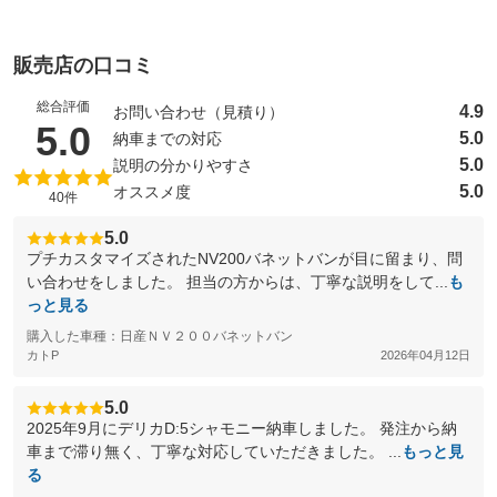
販売店の口コミ
総合評価
4.9
お問い合わせ（見積り）
（5点満点中）
5.0
5.0
納車までの対応
5.0
説明の分かりやすさ
5.0
オススメ度
40件
5.0
プチカスタマイズされたNV200バネットバンが目に留まり、問
い合わせをしました。 担当の方からは、丁寧な説明をして...
も
っと見る
購入した車種：日産ＮＶ２００バネットバン
カトP
2026年04月12日
5.0
2025年9月にデリカD:5シャモニー納車しました。 発注から納
車まで滞り無く、丁寧な対応していただきました。 ...
もっと見
る