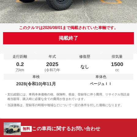
このクルマは2026/08/01まで掲載されていた車輛です。
掲載終了
走行距離
年式
修復歴
排気量
0.2
2025
1500
なし
万km
(令和7)年
cc
車検
車体色
2028(令和10)年11月
ベージュＩＩ
支払総額には、車両本体価格の他、保険料、税金、登録等に伴う費用、リサイクル預託金
相当額等、購入時に必要な全ての費用が含まれています。
当該価格は、登録等の時期や地域などについて一定の条件を付した価格になります。
この車両に関するお問い合わせ
無料