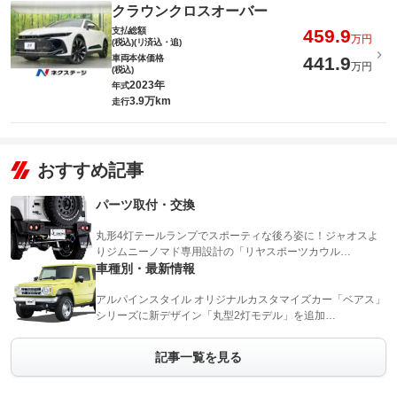
クラウンクロスオーバー
支払総額
459.9
万円
(税込)(リ済込・追)
車両本体価格
441.9
万円
(税込)
2023年
年式
3.9万km
走行
おすすめ記事
パーツ取付・交換
丸形4灯テールランプでスポーティな後ろ姿に！ジャオスよ
りジムニーノマド専用設計の「リヤスポーツカウル…
車種別・最新情報
アルパインスタイル オリジナルカスタマイズカー「ベアス」
シリーズに新デザイン「丸型2灯モデル」を追加…
記事一覧を見る