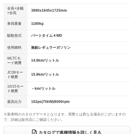
ダウンヒルアシストコントロール
アルミホイール
：装備あり
：装備なし
全長×全幅
3890x1645x1725mm
×全高
パワーウィンドウ
盗難防止システム
革シート
ハーフレザーシート
：装備あり
：装備あり
：装備なし
：装備なし
車両重量
1180kg
アイドリングストップ
ドライブレコーダー
キーレス
LEDヘッドランプ
：装備あり
：装備なし
：装備あり
：装備あり
USB入力端子
Bluetooth接続
駆動形式
パートタイム４WD
HID(キセノンライト)
ポータブルナビ
：装備あり
：装備あり
：装備なし
：装備なし
100V電源
クリーンディーゼル
バックカメラ
ETC
使用燃料
無鉛レギュラーガソリン
：装備なし
：装備なし
：装備あり
：装備あり
センターデフロック
エアロ
スマートキー
：装備なし
WLTCモ
：装備なし
：装備あり
14.9km/リットル
ード燃費
レンタカーアップ
展示・試乗車
ローダウン
ランフラットタイヤ
：装備なし
：装備なし
：装備なし
：装備なし
JC08モー
15.9km/リットル
ド燃費
電動格納ミラー
パワーシート
3列シート
：装備あり
：装備なし
：装備なし
10/15モー
装備略号／用語解説
－km/リットル
ベンチシート
フルフラットシート
ド燃費
：装備なし
：装備なし
チップアップシート
オットマン
：装備なし
：装備なし
最高出力
102ps(75kW)/6000rpm
電動格納サードシート
シートヒーター
：装備なし
：装備あり
※新車時のカタログデータとなります。実際とは異なる場合がございますの
で、詳細は販売店にご確認ください。
ウォークスルー
後席モニター
：装備なし
：装備なし
電動リアゲート
フロントカメラ
カタログで車種情報を詳しく見る
：装備なし
：装備なし