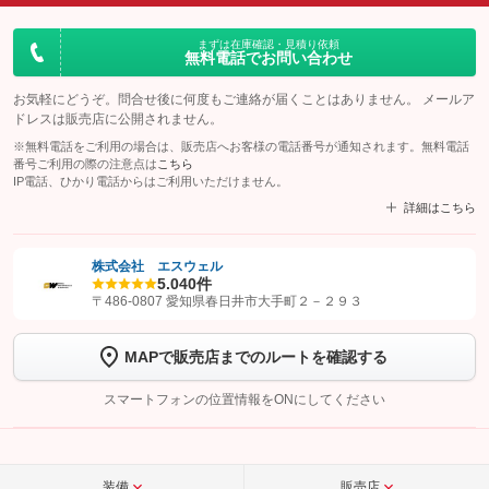
まずは在庫確認・見積り依頼
無料電話でお問い合わせ
お気軽にどうぞ。問合せ後に何度もご連絡が届くことはありません。 メールア
ドレスは販売店に公開されません。
※無料電話をご利用の場合は、販売店へお客様の電話番号が通知されます。無料電話
番号ご利用の際の注意点は
こちら
IP電話、ひかり電話からはご利用いただけません。
詳細はこちら
株式会社 エスウェル
5.0
40件
【STEP1】
認証画面でグーネットを友だち追加してから「許可する」ボタンを押
〒486-0807 愛知県春日井市大手町２－２９３
します
MAPで販売店までのルートを確認する
【STEP2】
トーク画面で
ボタンをタップして問い合わせを
完了してください。
スマートフォンの位置情報をONにしてください
こちら
装備
販売店