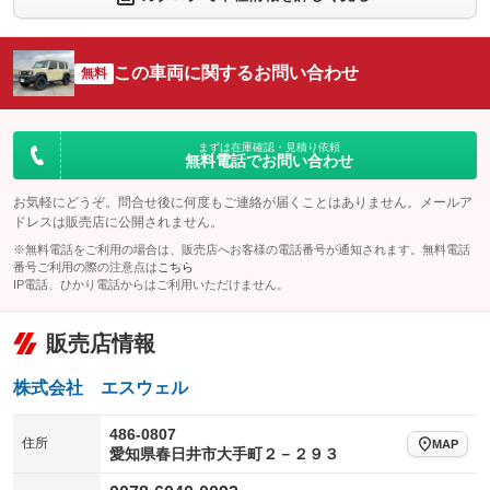
シートエアコン
全周囲カメラ
：装備なし
：装備なし
サイドカメラ
ルーフレール
この車両に関するお問い合わせ
：装備なし
無料
：装備なし
エアサスペンション
ヘッドライトウォッシャー
：装備なし
：装備あり
装備略号／用語解説
まずは在庫確認・見積り依頼
無料電話でお問い合わせ
お気軽にどうぞ。問合せ後に何度もご連絡が届くことはありません。メールア
ドレスは販売店に公開されません。
※無料電話をご利用の場合は、販売店へお客様の電話番号が通知されます。無料電話
番号ご利用の際の注意点は
こちら
IP電話、ひかり電話からはご利用いただけません。
販売店情報
株式会社 エスウェル
486-0807
住所
MAP
愛知県春日井市大手町２－２９３