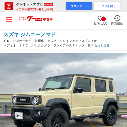
グーネットアプリ
RENEW
ダウンロード
アプリを開く
メアド不要で問い合わせ可能
0
お気に入り
閲覧履歴
スズキ ジムニーノマド
ＦＣ ワンオーナー 禁煙車 アルパイン９インチディスプレイオ
ーディオ ＥＴＣ バックカメラ ファイアースティック ＢＦグ
もっと見る
ッドリッチ スチールホイール（愛知県）