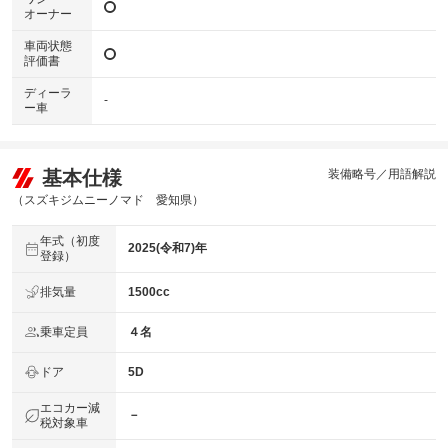
オーナー
車両状態
評価書
ディーラ
-
ー車
基本仕様
装備略号／用語解説
（スズキジムニーノマド 愛知県）
年式（初度
2025(令和7)年
登録）
排気量
1500cc
乗車定員
４名
ドア
5D
エコカー減
－
税対象車