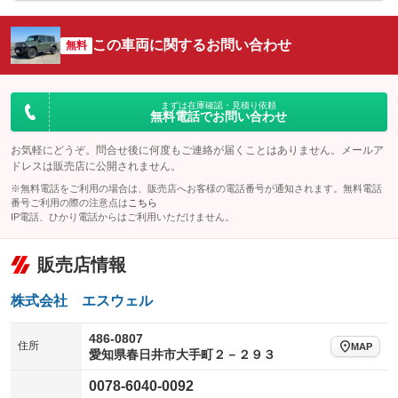
シートエアコン
全周囲カメラ
：装備なし
：装備なし
サイドカメラ
ルーフレール
この車両に関するお問い合わせ
：装備なし
無料
：装備なし
エアサスペンション
ヘッドライトウォッシャー
：装備なし
：装備あり
装備略号／用語解説
まずは在庫確認・見積り依頼
無料電話でお問い合わせ
お気軽にどうぞ。問合せ後に何度もご連絡が届くことはありません。メールア
ドレスは販売店に公開されません。
※無料電話をご利用の場合は、販売店へお客様の電話番号が通知されます。無料電話
番号ご利用の際の注意点は
こちら
IP電話、ひかり電話からはご利用いただけません。
販売店情報
株式会社 エスウェル
486-0807
住所
MAP
愛知県春日井市大手町２－２９３
0078-6040-0092