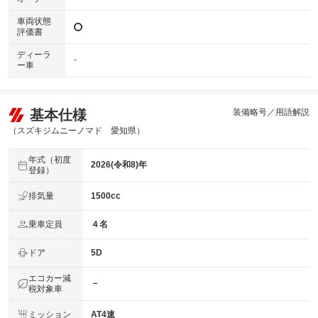
車両状態
評価書
ディーラ
-
ー車
基本仕様
装備略号／用語解説
（スズキジムニーノマド 愛知県）
年式（初度
2026(令和8)年
登録）
排気量
1500cc
乗車定員
４名
ドア
5D
エコカー減
－
税対象車
ミッション
AT4速