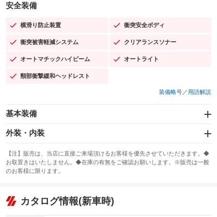
安全装備
横滑り防止装置
衝突安全ボディ
：装備あり
：装備あり
衝突被害軽減システム
クリアランスソナー
：装備あり
：装備あり
オートマチックハイビーム
オートライト
：装備あり
：装備あり
頸部衝撃緩和ヘッドレスト
：装備あり
装備略号／用語解説
基本装備
エアバッグ：運転席/助手席/サイド
外装・内装
：装備あり
スライドドア
カーナビ
：装備なし
：装備なし
【注】販売は、当店に直接ご来場頂けるお客様を優先させていただきます。◆
お取置きはいたしません。◆在庫の有無をご確認お願いします。※販売は一般
サンルーフ
ABS
TV
：装備なし
：装備あり
：装備なし
のお客様に限ります。
エアコン
Wエアコン
オーディオ
：装備あり
：装備なし
：装備なし
リフトアップ
パワーステアリング
カタログ情報(新車時)
ビジュアル
：装備なし
：装備あり
：装備なし
ダウンヒルアシストコントロール