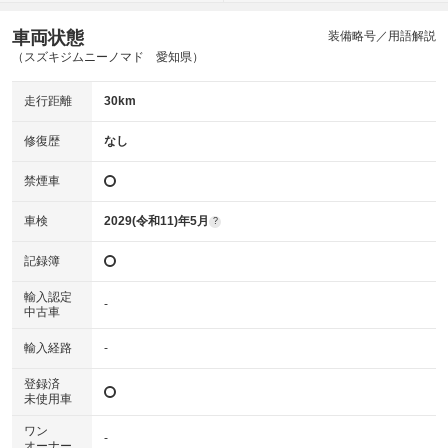
車両状態
装備略号／用語解説
（スズキジムニーノマド 愛知県）
走行距離
30km
修復歴
なし
禁煙車
車検
2029(令和11)年5月
?
記録簿
輸入認定
-
中古車
輸入経路
-
登録済
未使用車
ワン
-
オーナー