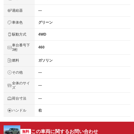
過給器
―
車体色
グリーン
駆動方式
4WD
車台番号下
460
3桁
燃料
ガソリン
その他
―
全体のサイ
―
ズ
荷台寸法
―
ハンドル
右
この車両に関するお問い合わせ
無料