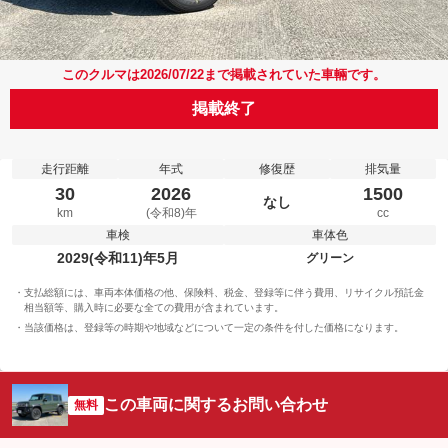
このクルマは2026/07/22まで掲載されていた車輛です。
掲載終了
走行距離
年式
修復歴
排気量
30
2026
1500
なし
km
(令和8)年
cc
車検
車体色
2029(令和11)年5月
グリーン
支払総額には、車両本体価格の他、保険料、税金、登録等に伴う費用、リサイクル預託金
相当額等、購入時に必要な全ての費用が含まれています。
当該価格は、登録等の時期や地域などについて一定の条件を付した価格になります。
この車両に関するお問い合わせ
無料