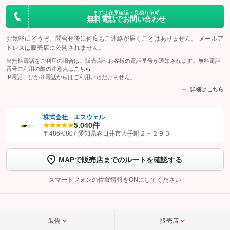
まずは在庫確認・見積り依頼
無料電話でお問い合わせ
お気軽にどうぞ。問合せ後に何度もご連絡が届くことはありません。 メールア
ドレスは販売店に公開されません。
※無料電話をご利用の場合は、販売店へお客様の電話番号が通知されます。無料電話
番号ご利用の際の注意点は
こちら
IP電話、ひかり電話からはご利用いただけません。
詳細はこちら
株式会社 エスウェル
5.0
40件
【STEP1】
認証画面でグーネットを友だち追加してから「許可する」ボタンを押
〒486-0807 愛知県春日井市大手町２－２９３
します
MAPで販売店までのルートを確認する
【STEP2】
トーク画面で
ボタンをタップして問い合わせを
完了してください。
スマートフォンの位置情報をONにしてください
こちら
装備
販売店