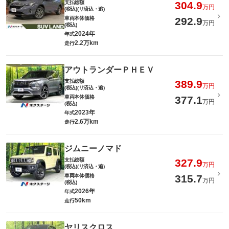
支払総額
304.9
万円
(税込)(リ済込・追)
車両本体価格
292.9
万円
(税込)
2024年
年式
2.2万km
走行
アウトランダーＰＨＥＶ
支払総額
389.9
万円
(税込)(リ済込・追)
車両本体価格
377.1
万円
(税込)
2023年
年式
2.6万km
走行
ジムニーノマド
支払総額
327.9
万円
(税込)(リ済込・追)
車両本体価格
315.7
万円
(税込)
2026年
年式
50km
走行
ヤリスクロス