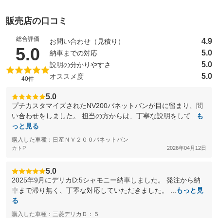
販売店の口コミ
総合評価
4.9
お問い合わせ（見積り）
（5点満点中）
5.0
5.0
納車までの対応
5.0
説明の分かりやすさ
5.0
オススメ度
40件
5.0
プチカスタマイズされたNV200バネットバンが目に留まり、問
い合わせをしました。 担当の方からは、丁寧な説明をして...
も
っと見る
購入した車種：日産ＮＶ２００バネットバン
カトP
2026年04月12日
5.0
2025年9月にデリカD:5シャモニー納車しました。 発注から納
車まで滞り無く、丁寧な対応していただきました。 ...
もっと見
る
購入した車種：三菱デリカＤ：５