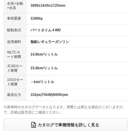
アルミホイール：15インチ
：装備あり
：装備あり
全長×全幅
3890x1645x1725mm
×全高
パワーウィンドウ
盗難防止システム
革シート
ハーフレザーシート
：装備あり
：装備あり
：装備なし
：装備なし
車両重量
1180kg
アイドリングストップ
ドライブレコーダー
キーレス
LEDヘッドランプ
：装備あり
：装備なし
：装備あり
：装備あり
USB入力端子
Bluetooth接続
駆動形式
パートタイム４WD
HID(キセノンライト)
ポータブルナビ
：装備なし
：装備なし
：装備なし
：装備なし
100V電源
クリーンディーゼル
バックカメラ
ETC
使用燃料
無鉛レギュラーガソリン
：装備なし
：装備なし
：装備なし
：装備なし
センターデフロック
エアロ
スマートキー
：装備なし
WLTCモ
：装備なし
：装備あり
14.9km/リットル
ード燃費
レンタカーアップ
展示・試乗車
ローダウン
ランフラットタイヤ
：装備なし
：装備なし
：装備なし
：装備なし
JC08モー
15.9km/リットル
ド燃費
電動格納ミラー
パワーシート
3列シート
：装備あり
：装備なし
：装備なし
10/15モー
装備略号／用語解説
－km/リットル
ベンチシート
フルフラットシート
ド燃費
：装備なし
：装備なし
チップアップシート
オットマン
：装備なし
：装備なし
最高出力
102ps(75kW)/6000rpm
電動格納サードシート
シートヒーター
：装備なし
：装備あり
※新車時のカタログデータとなります。実際とは異なる場合がございますの
で、詳細は販売店にご確認ください。
ウォークスルー
後席モニター
：装備なし
：装備なし
電動リアゲート
フロントカメラ
カタログで車種情報を詳しく見る
：装備なし
：装備なし