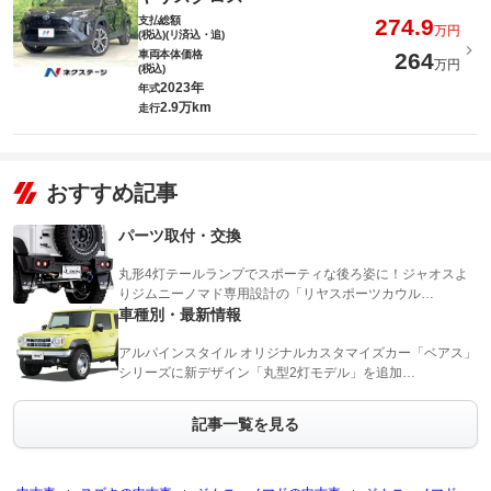
支払総額
274.9
万円
(税込)(リ済込・追)
車両本体価格
264
万円
(税込)
2023年
年式
2.9万km
走行
おすすめ記事
パーツ取付・交換
丸形4灯テールランプでスポーティな後ろ姿に！ジャオスよ
りジムニーノマド専用設計の「リヤスポーツカウル…
車種別・最新情報
アルパインスタイル オリジナルカスタマイズカー「ベアス」
シリーズに新デザイン「丸型2灯モデル」を追加…
記事一覧を見る