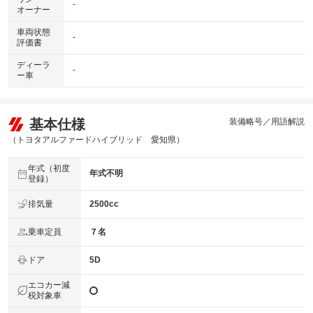
-
オーナー
車両状態
-
評価書
ディーラ
-
ー車
基本仕様
装備略号／用語解説
（トヨタアルファードハイブリッド 愛知県）
年式（初度
年式不明
登録）
排気量
2500cc
乗車定員
７名
ドア
5D
エコカー減
税対象車