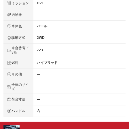
ミッション
CVT
過給器
―
車体色
パール
駆動方式
2WD
車台番号下
723
3桁
燃料
ハイブリッド
その他
―
全体のサイ
―
ズ
荷台寸法
―
ハンドル
右