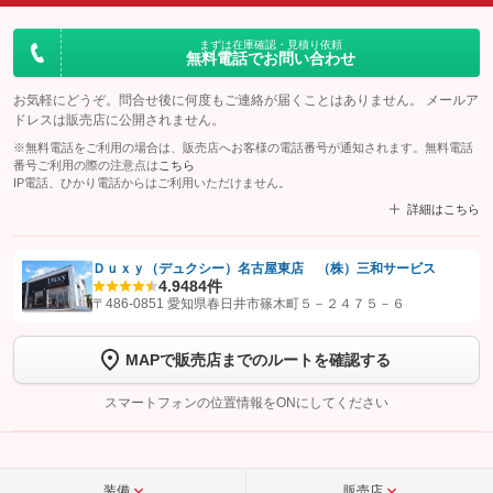
まずは在庫確認・見積り依頼
無料電話でお問い合わせ
お気軽にどうぞ。問合せ後に何度もご連絡が届くことはありません。 メールア
ドレスは販売店に公開されません。
※無料電話をご利用の場合は、販売店へお客様の電話番号が通知されます。無料電話
番号ご利用の際の注意点は
こちら
IP電話、ひかり電話からはご利用いただけません。
詳細はこちら
Ｄｕｘｙ（デュクシー）名古屋東店 （株）三和サービス
4.9
484件
【STEP1】
認証画面でグーネットを友だち追加してから「許可する」ボタンを押
〒486-0851 愛知県春日井市篠木町５－２４７５－６
します
MAPで販売店までのルートを確認する
【STEP2】
トーク画面で
ボタンをタップして問い合わせを
完了してください。
スマートフォンの位置情報をONにしてください
こちら
装備
販売店