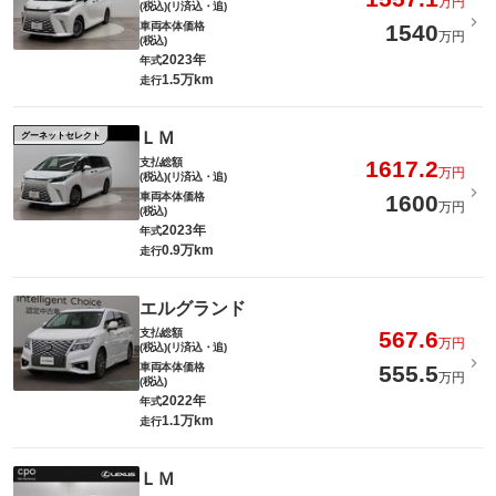
万円
(税込)(リ済込・追)
車両本体価格
1540
万円
(税込)
2023年
年式
1.5万km
走行
ＬＭ
グーネットセレクト
支払総額
1617.2
万円
(税込)(リ済込・追)
車両本体価格
1600
万円
(税込)
2023年
年式
0.9万km
走行
エルグランド
支払総額
567.6
万円
(税込)(リ済込・追)
車両本体価格
555.5
万円
(税込)
2022年
年式
1.1万km
走行
ＬＭ