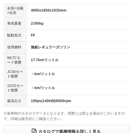
ダウンヒルアシストコントロール
アルミホイール：18インチ
：装備なし
：装備あり
全長×全幅
4995x1850x1935mm
×全高
パワーウィンドウ
盗難防止システム
革シート
ハーフレザーシート
：装備あり
：装備あり
：装備なし
：装備あり
車両重量
2160kg
アイドリングストップ
ドライブレコーダー
キーレス
LEDヘッドランプ
：装備なし
：装備あり
：装備あり
：装備あり
USB入力端子
Bluetooth接続
駆動形式
FF
HID(キセノンライト)
ポータブルナビ
：装備あり
：装備あり
：装備あり
：装備なし
100V電源
クリーンディーゼル
バックカメラ
ETC2.0
使用燃料
無鉛レギュラーガソリン
：装備あり
：装備なし
：装備あり
：装備あり
センターデフロック
エアロ
スマートキー
：装備なし
WLTCモ
：装備あり
：装備あり
17.7km/リットル
ード燃費
レンタカーアップ
展示・試乗車
ローダウン
ランフラットタイヤ
：装備なし
：装備なし
：装備なし
：装備なし
JC08モー
－km/リットル
ド燃費
電動格納ミラー
パワーシート
3列シート
：装備あり
：装備あり
：装備あり
10/15モー
装備略号／用語解説
－km/リットル
ベンチシート
フルフラットシート
ド燃費
：装備なし
：装備あり
チップアップシート
オットマン
：装備あり
：装備あり
最高出力
190ps(140kW)/6000rpm
電動格納サードシート
シートヒーター
：装備あり
：装備あり
※新車時のカタログデータとなります。実際とは異なる場合がございますの
で、詳細は販売店にご確認ください。
ウォークスルー
後席モニター
：装備あり
：装備あり
電動リアゲート
フロントカメラ
カタログで車種情報を詳しく見る
：装備あり
：装備あり