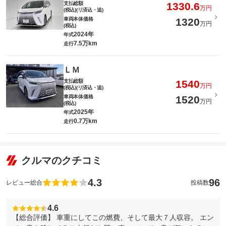
支払総額
1330.6
万円
(税込)(リ済込・追)
車両本体価格
1320
万円
(税込)
2024年
年式
7.5万km
走行
ＬＭ
支払総額
1540
万円
(税込)(リ済込・追)
車両本体価格
1520
万円
(税込)
2025年
年式
0.7万km
走行
クルマのクチコミ
4.3
96
レビュー総合
投稿数
4.6
【総合評価】 車重にしてこの燃費、そして最大７人収容。 エン