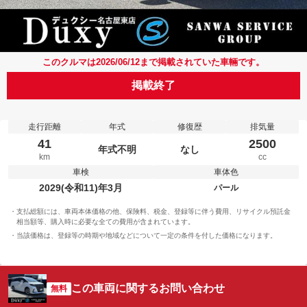
このクルマは2026/06/12まで掲載されていた車輛です。
掲載終了
走行距離
年式
修復歴
排気量
41
2500
年式不明
なし
km
cc
車検
車体色
2029(令和11)年3月
パール
支払総額には、車両本体価格の他、保険料、税金、登録等に伴う費用、リサイクル預託金
相当額等、購入時に必要な全ての費用が含まれています。
当該価格は、登録等の時期や地域などについて一定の条件を付した価格になります。
この車両に関するお問い合わせ
無料