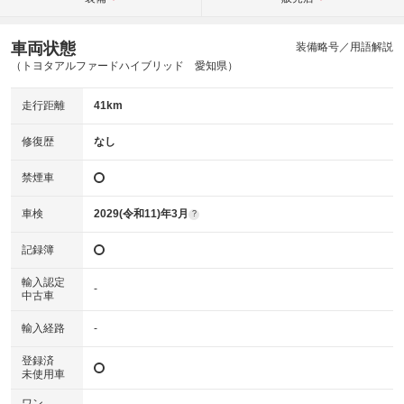
車両状態
装備略号／用語解説
（トヨタアルファードハイブリッド 愛知県）
走行距離
41km
修復歴
なし
禁煙車
車検
2029(令和11)年3月
?
記録簿
輸入認定
-
中古車
輸入経路
-
登録済
未使用車
ワン