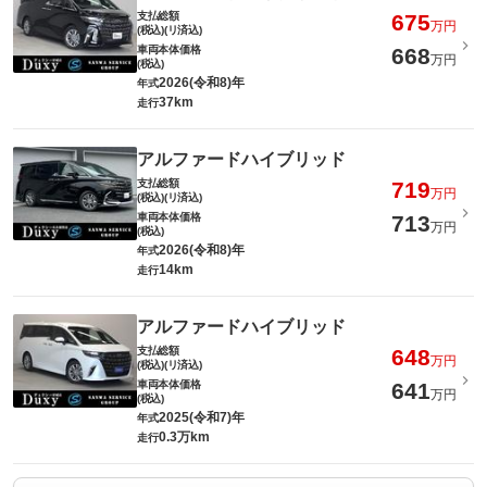
支払総額
675
万円
(税込)(リ済込)
車両本体価格
668
万円
(税込)
2026(令和8)年
年式
37km
走行
アルファードハイブリッド
支払総額
719
万円
(税込)(リ済込)
車両本体価格
713
万円
(税込)
2026(令和8)年
年式
14km
走行
アルファードハイブリッド
支払総額
648
万円
(税込)(リ済込)
車両本体価格
641
万円
(税込)
2025(令和7)年
年式
0.3万km
走行