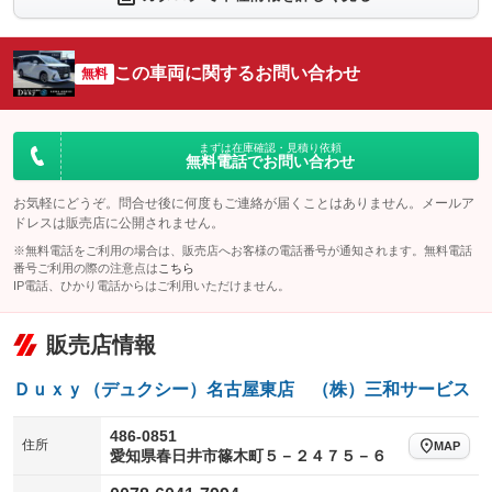
シートエアコン
全周囲カメラ
：装備あり
：装備あり
サイドカメラ
ルーフレール
この車両に関するお問い合わせ
：装備あり
無料
：装備なし
エアサスペンション
ヘッドライトウォッシャー
：装備なし
：装備あり
装備略号／用語解説
まずは在庫確認・見積り依頼
無料電話でお問い合わせ
お気軽にどうぞ。問合せ後に何度もご連絡が届くことはありません。メールア
ドレスは販売店に公開されません。
※無料電話をご利用の場合は、販売店へお客様の電話番号が通知されます。無料電話
番号ご利用の際の注意点は
こちら
IP電話、ひかり電話からはご利用いただけません。
販売店情報
Ｄｕｘｙ（デュクシー）名古屋東店 （株）三和サービス
486-0851
住所
MAP
愛知県春日井市篠木町５－２４７５－６