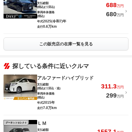
支払総額
688
万円
(税込)(リ済込)
車両本体価格
680
万円
(税込)
2025(令和7)年
年式
0.6万km
走行
この販売店の在庫一覧を見る
探している条件に近いクルマ
アルファードハイブリッド
支払総額
311.3
万円
(税込)(リ済込・追)
車両本体価格
299
万円
(税込)
2015年
年式
7.0万km
走行
ＬＭ
グーネットセレクト
支払総額
1557.1