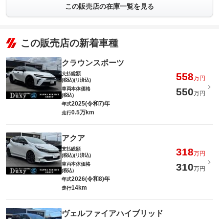
この販売店の在庫一覧を見る
この販売店の新着車種
クラウンスポーツ
支払総額
558
万円
(税込)(リ済込)
車両本体価格
550
万円
(税込)
2025(令和7)年
年式
0.5万km
走行
アクア
支払総額
318
万円
(税込)(リ済込)
車両本体価格
310
万円
(税込)
2026(令和8)年
年式
14km
走行
ヴェルファイアハイブリッド