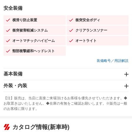
安全装備
横滑り防止装置
衝突安全ボディ
：装備あり
：装備あり
衝突被害軽減システム
クリアランスソナー
：装備あり
：装備あり
オートマチックハイビーム
オートライト
：装備あり
：装備あり
頸部衝撃緩和ヘッドレスト
：装備あり
装備略号／用語解説
基本装備
エアバッグ：運転席/助手席/サイド
外装・内装
：装備あり
スライドドア：両面電動
カーナビ：メモリーナビ他
：装備あり
：装備あり
【注】販売は、当店に直接ご来場頂けるお客様を優先させていただきます。◆
お取置きはいたしません。◆在庫の有無をご確認お願いします。※販売は一般
サンルーフ
ABS
TV：フルセグ
：装備あり
：装備あり
：装備あり
のお客様に限ります。
エアコン
Wエアコン
オーディオ：ミュージックプレイヤー接続可
：装備あり
：装備あり
：装備あり
リフトアップ
パワーステアリング
カタログ情報(新車時)
ビジュアル
：装備なし
：装備あり
：装備なし