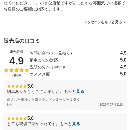
せていただきます。小さな店舗ですがあったかな雰囲気での接客で
お客様のご要望にお応えします。
メッセージをもっと見る
販売店の口コミ
総合評価
4.9
お問い合わせ（見積り）
（5点満点中）
4.9
5.0
納車までの対応
4.9
説明の分かりやすさ
5.0
オススメ度
484件
5.0
納車ありがとうございました。
もっと見る
購入した車種：トヨタランドクルーザー２５０
kkk
2026年07月31日
5.0
とても親切で良かったです。
もっと見る