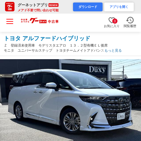
グーネットアプリ
RENEW
ダウンロード
アプリを開く
メアド不要で問い合わせ可能
0
お気に入り
閲覧履歴
トヨタ アルファードハイブリッド
Ｚ 登録済未使用車 モデリスタエアロ １３．２型有機ＥＬ後席
モニタ ユニバーサルステップ トヨタチームメイトアドバンスト
もっと見る
パーク 左右独立ムーンルーフ カラーヘッドアップディスプレ
イ デジタルインナーミラー（愛知県）