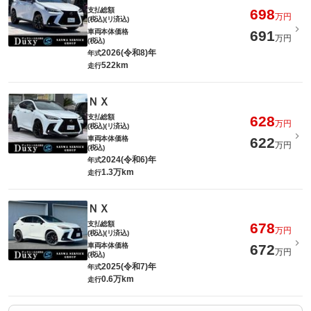
支払総額
698
万円
(税込)(リ済込)
車両本体価格
691
万円
(税込)
2026(令和8)年
年式
522km
走行
ＮＸ
支払総額
628
万円
(税込)(リ済込)
車両本体価格
622
万円
(税込)
2024(令和6)年
年式
1.3万km
走行
ＮＸ
支払総額
678
万円
(税込)(リ済込)
車両本体価格
672
万円
(税込)
2025(令和7)年
年式
0.6万km
走行