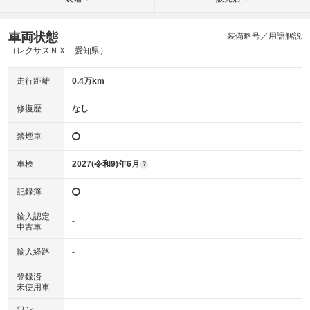
車両状態
装備略号／用語解説
（レクサスＮＸ 愛知県）
走行距離
0.4万km
修復歴
なし
禁煙車
車検
2027(令和9)年6月
?
記録簿
輸入認定
-
中古車
輸入経路
-
登録済
-
未使用車
ワン