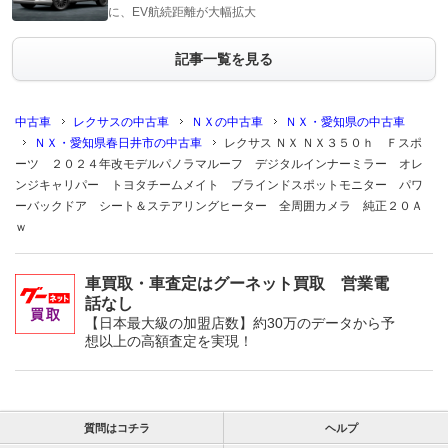
に、EV航続距離が大幅拡大
記事一覧を見る
中古車
レクサスの中古車
ＮＸの中古車
ＮＸ・愛知県の中古車
ＮＸ・愛知県春日井市の中古車
レクサス ＮＸ ＮＸ３５０ｈ Ｆスポ
ーツ ２０２４年改モデルパノラマルーフ デジタルインナーミラー オレ
ンジキャリパー トヨタチームメイト ブラインドスポットモニター パワ
ーバックドア シート＆ステアリングヒーター 全周囲カメラ 純正２０Ａ
ｗ
車買取・車査定はグーネット買取 営業電
話なし
【日本最大級の加盟店数】約30万のデータから予
想以上の高額査定を実現！
質問はコチラ
ヘルプ