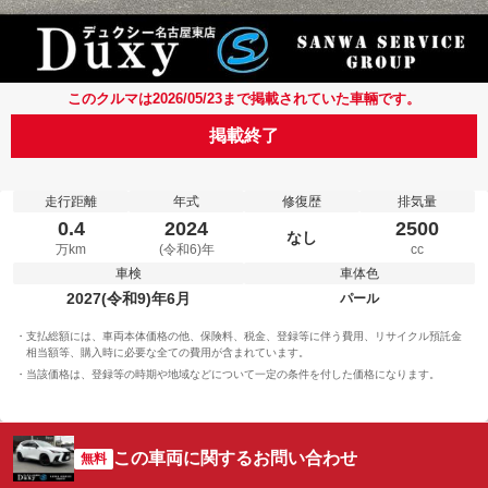
このクルマは2026/05/23まで掲載されていた車輛です。
掲載終了
走行距離
年式
修復歴
排気量
0.4
2024
2500
なし
万km
(令和6)年
cc
車検
車体色
2027(令和9)年6月
パール
支払総額には、車両本体価格の他、保険料、税金、登録等に伴う費用、リサイクル預託金
相当額等、購入時に必要な全ての費用が含まれています。
当該価格は、登録等の時期や地域などについて一定の条件を付した価格になります。
この車両に関するお問い合わせ
無料