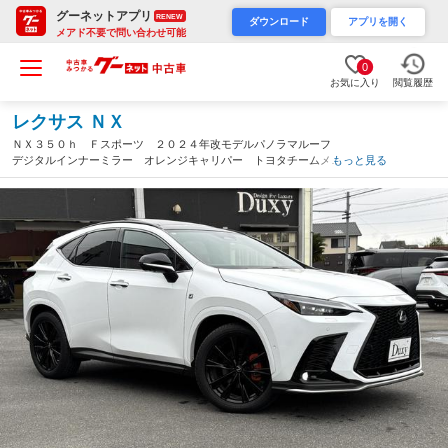
グーネットアプリ
RENEW
ダウンロード
アプリを開く
メアド不要で問い合わせ可能
0
お気に入り
閲覧履歴
レクサス ＮＸ
ＮＸ３５０ｈ Ｆスポーツ ２０２４年改モデルパノラマルーフ
デジタルインナーミラー オレンジキャリパー トヨタチームメイ
もっと見る
ト ブラインドスポットモニター パワーバックドア シート＆ス
テアリングヒーター 全周囲カメラ 純正２０Ａｗ（愛知県）