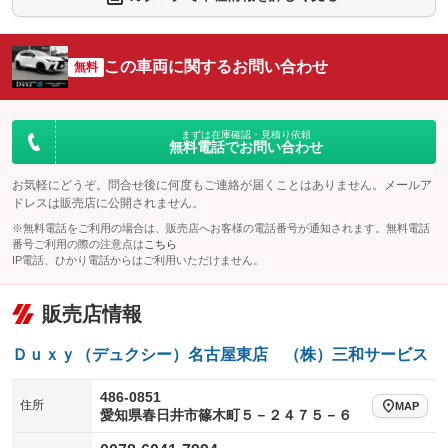
シートエアコン
全周囲カメラ
：装備あり
：装備あり
サイドカメラ
ルーフレール
この車両に関するお問い合わせ
：装備あり
無料
：装備あり
エアサスペンション
ヘッドライトウォッシャー
：装備なし
：装備あり
装備略号／用語解説
まずは在庫確認・見積り依頼
無料電話でお問い合わせ
お気軽にどうぞ。問合せ後に何度もご連絡が届くことはありません。メールア
ドレスは販売店に公開されません。
※無料電話をご利用の場合は、販売店へお客様の電話番号が通知されます。無料電話
番号ご利用の際の注意点は
こちら
IP電話、ひかり電話からはご利用いただけません。
販売店情報
Ｄｕｘｙ（デュクシー）名古屋東店 （株）三和サービス
486-0851
住所
MAP
愛知県春日井市篠木町５－２４７５－６