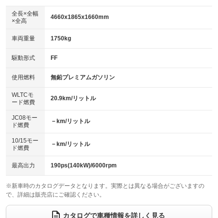
ダウンヒルアシストコントロール
アルミホイール：20インチ
：装備なし
：装備あり
全長×全幅
4660x1865x1660mm
×全高
パワーウィンドウ
盗難防止システム
革シート
ハーフレザーシート
：装備あり
：装備あり
：装備あり
：装備なし
車両重量
1750kg
アイドリングストップ
ドライブレコーダー
キーレス
LEDヘッドランプ
：装備なし
：装備あり
：装備あり
：装備あり
USB入力端子
Bluetooth接続
駆動形式
FF
HID(キセノンライト)
ポータブルナビ
：装備あり
：装備あり
：装備なし
：装備なし
100V電源
クリーンディーゼル
バックカメラ
ETC2.0
使用燃料
無鉛プレミアムガソリン
：装備あり
：装備なし
：装備あり
：装備あり
センターデフロック
エアロ
スマートキー
：装備なし
WLTCモ
：装備なし
：装備あり
20.9km/リットル
ード燃費
レンタカーアップ
展示・試乗車
ローダウン
ランフラットタイヤ
：装備なし
：装備なし
：装備なし
：装備なし
JC08モー
－km/リットル
ド燃費
電動格納ミラー
パワーシート
3列シート
：装備あり
：装備あり
：装備なし
10/15モー
装備略号／用語解説
－km/リットル
ベンチシート
フルフラットシート
ド燃費
：装備なし
：装備あり
チップアップシート
オットマン
：装備なし
：装備なし
最高出力
190ps(140kW)/6000rpm
電動格納サードシート
シートヒーター
：装備なし
：装備あり
※新車時のカタログデータとなります。実際とは異なる場合がございますの
で、詳細は販売店にご確認ください。
ウォークスルー
後席モニター
：装備なし
：装備なし
電動リアゲート
フロントカメラ
カタログで車種情報を詳しく見る
：装備あり
：装備あり