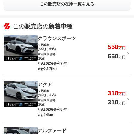
この販売店の在庫一覧を見る
この販売店の新着車種
クラウンスポーツ
支払総額
558
万円
(税込)(リ済込)
車両本体価格
550
万円
(税込)
2025(令和7)年
年式
0.5万km
走行
アクア
支払総額
318
万円
(税込)(リ済込)
車両本体価格
310
万円
(税込)
2026(令和8)年
年式
14km
走行
アルファード