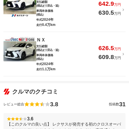
支払総額
642.9
万円
(税込)(リ済込・追)
車両本体価格
630.5
万円
(税込)
2024年
年式
0.4万km
走行
ＮＸ
支払総額
626.5
万円
(税込)(リ済込・追)
車両本体価格
609.8
万円
(税込)
2024年
年式
1.1万km
走行
クルマのクチコミ
3.8
31
レビュー総合
投稿数
3.6
【このクルマの良い点】 レクサスが発売する初のクロスオーバ