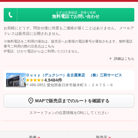
まずは在庫確認・見積り依頼
無料電話でお問い合わせ
お気軽にどうぞ。問合せ後に何度もご連絡が届くことはありません。 メールア
ドレスは販売店に公開されません。
※無料電話をご利用の場合は、販売店へお客様の電話番号が通知されます。無料電話
番号ご利用の際の注意点は
こちら
IP電話、ひかり電話からはご利用いただけません。
詳細はこちら
Ｄｕｘｙ（デュクシー）名古屋東店 （株）三和サービス
4.9
484件
【STEP1】
認証画面でグーネットを友だち追加してから「許可する」ボタンを押
〒486-0851 愛知県春日井市篠木町５－２４７５－６
します
MAPで販売店までのルートを確認する
【STEP2】
トーク画面で
ボタンをタップして問い合わせを
完了してください。
スマートフォンの位置情報をONにしてください
こちら
装備
販売店