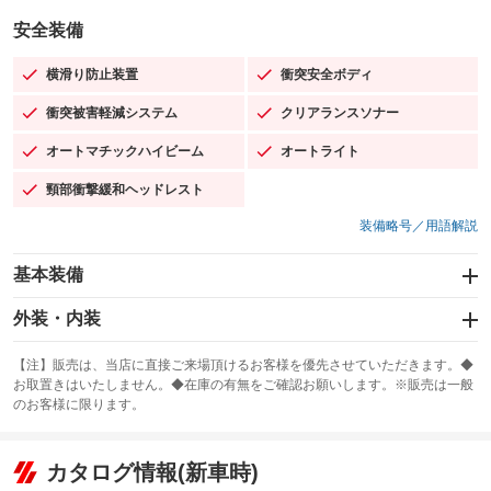
安全装備
横滑り防止装置
衝突安全ボディ
：装備あり
：装備あり
衝突被害軽減システム
クリアランスソナー
：装備あり
：装備あり
オートマチックハイビーム
オートライト
：装備あり
：装備あり
頸部衝撃緩和ヘッドレスト
：装備あり
装備略号／用語解説
基本装備
エアバッグ：運転席/助手席/サイド
外装・内装
：装備あり
スライドドア
カーナビ：メモリーナビ他
：装備なし
：装備あり
【注】販売は、当店に直接ご来場頂けるお客様を優先させていただきます。◆
お取置きはいたしません。◆在庫の有無をご確認お願いします。※販売は一般
サンルーフ
ABS
TV：フルセグ
：装備あり
：装備あり
：装備あり
のお客様に限ります。
エアコン
Wエアコン
オーディオ：ミュージックプレイヤー接続可
：装備あり
：装備あり
：装備あり
リフトアップ
パワーステアリング
カタログ情報(新車時)
ビジュアル
：装備なし
：装備あり
：装備なし