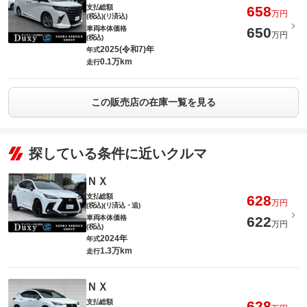
支払総額
658
万円
(税込)(リ済込)
車両本体価格
650
万円
(税込)
2025(令和7)年
年式
0.1万km
走行
この販売店の在庫一覧を見る
探している条件に近いクルマ
ＮＸ
支払総額
628
万円
(税込)(リ済込・追)
車両本体価格
622
万円
(税込)
2024年
年式
1.3万km
走行
ＮＸ
支払総額
628