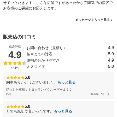
せていただきます。小さな店舗ですがあったかな雰囲気での接客で
お客様のご要望にお応えします。
メッセージをもっと見る
販売店の口コミ
総合評価
4.9
お問い合わせ（見積り）
（5点満点中）
4.9
5.0
納車までの対応
4.9
説明の分かりやすさ
5.0
オススメ度
484件
5.0
納車ありがとうございました。
もっと見る
購入した車種：トヨタランドクルーザー２５０
kkk
2026年07月31日
5.0
とても親切で良かったです。
もっと見る