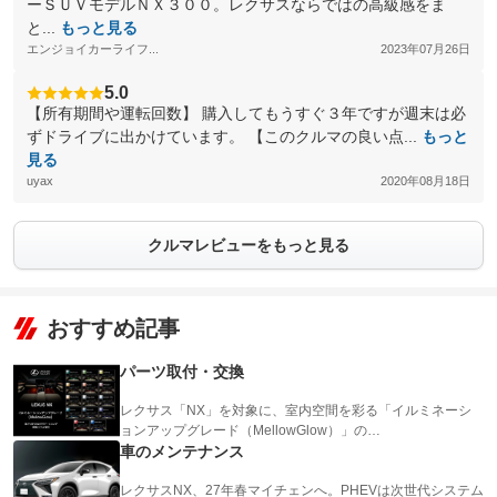
ーＳＵＶモデルＮＸ３００。レクサスならではの高級感をま
と...
もっと見る
エンジョイカーライフ...
2023年07月26日
5.0
【所有期間や運転回数】 購入してもうすぐ３年ですが週末は必
ずドライブに出かけています。 【このクルマの良い点...
もっと
見る
uyax
2020年08月18日
クルマレビューをもっと見る
おすすめ記事
パーツ取付・交換
レクサス「NX」を対象に、室内空間を彩る「イルミネーシ
ョンアップグレード（MellowGlow）」の…
車のメンテナンス
レクサスNX、27年春マイチェンへ。PHEVは次世代システム