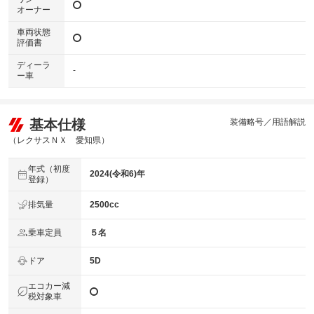
オーナー
車両状態
評価書
ディーラ
-
ー車
基本仕様
装備略号／用語解説
（レクサスＮＸ 愛知県）
年式（初度
2024(令和6)年
登録）
排気量
2500cc
乗車定員
５名
ドア
5D
エコカー減
税対象車