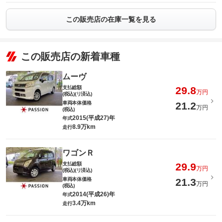
この販売店の在庫一覧を見る
この販売店の新着車種
ムーヴ
支払総額
29.8
万円
(税込)(リ済込)
車両本体価格
21.2
万円
(税込)
2015(平成27)年
年式
8.9万km
走行
ワゴンＲ
支払総額
29.9
万円
(税込)(リ済込)
車両本体価格
21.3
万円
(税込)
2014(平成26)年
年式
3.4万km
走行