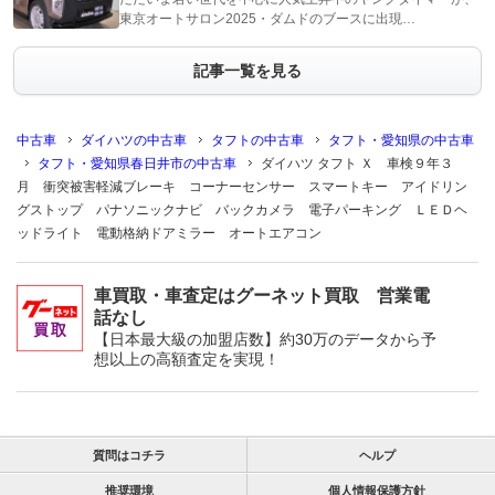
東京オートサロン2025・ダムドのブースに出現…
記事一覧を見る
中古車
ダイハツの中古車
タフトの中古車
タフト・愛知県の中古車
タフト・愛知県春日井市の中古車
ダイハツ タフト Ｘ 車検９年３
月 衝突被害軽減ブレーキ コーナーセンサー スマートキー アイドリン
グストップ パナソニックナビ バックカメラ 電子パーキング ＬＥＤヘ
ッドライト 電動格納ドアミラー オートエアコン
車買取・車査定はグーネット買取 営業電
話なし
【日本最大級の加盟店数】約30万のデータから予
想以上の高額査定を実現！
質問はコチラ
ヘルプ
推奨環境
個人情報保護方針