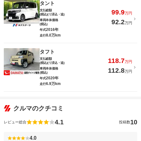
タント
支払総額
99.9
万円
(税込)(リ済込・追)
車両本体価格
92.2
万円
(税込)
2016年
年式
8.0万km
走行
タフト
支払総額
118.7
万円
(税込)(リ済込・追)
車両本体価格
112.8
万円
(税込)
2020年
年式
6.9万km
走行
クルマのクチコミ
4.1
10
レビュー総合
投稿数
4.0