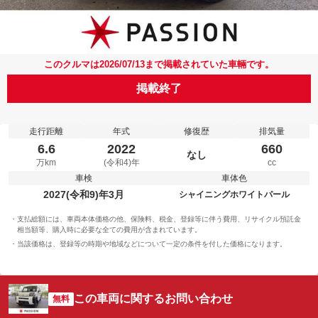
このクルマは2026/07/13まで掲載されていた車輛です。
掲載終了
走行距離
年式
修復歴
排気量
6.6
2022
660
なし
万km
(令和4)年
cc
車検
車体色
2027(令和9)年3月
シャイニングホワイトパール
支払総額には、車両本体価格の他、保険料、税金、登録等に伴う費用、リサイクル預託金
相当額等、購入時に必要な全ての費用が含まれています。
当該価格は、登録等の時期や地域などについて一定の条件を付した価格になります。
この車両に関するお問い合わせ
無料