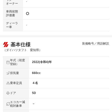
-
オーナー
車両状態
評価書
ディーラ
-
ー車
基本仕様
装備略号／用語解説
（ダイハツタフト 愛知県）
年式（初度
2022(令和4)年
登録）
排気量
660cc
乗車定員
４名
ドア
5D
エコカー減
－
税対象車