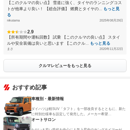
【このクルマの良い点】 雪道に強く、タイヤのランニングコス
トが他車より良い！ 【総合評価】 燃費とタイヤの...
もっと見
る
nikutama
2025年08月29日
2.9
【所有期間や運転回数】 試乗 【このクルマの良い点】 スタイ
ルや安全装備は良いと思います 【このクル...
もっと見る
まさ
2020年11月22日
クルマレビューをもっと見る
おすすめ記事
車種別・最新情報
ダイハツは軽SUV「タフト」を一部改良するとともに、新た
に特別仕様車を設定して発売した。メーカー希望…
オートサロン
ただいま若い世代を中心に人気上昇中のヤングタイマーが、