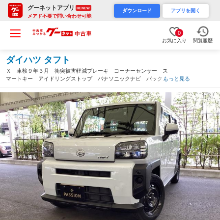
グーネットアプリ
RENEW
ダウンロード
アプリを開く
メアド不要で問い合わせ可能
0
お気に入り
閲覧履歴
ダイハツ タフト
Ｘ 車検９年３月 衝突被害軽減ブレーキ コーナーセンサー ス
マートキー アイドリングストップ パナソニックナビ バックカ
もっと見る
メラ 電子パーキング ＬＥＤヘッドライト 電動格納ドアミラ
ー オートエアコン（愛知県）