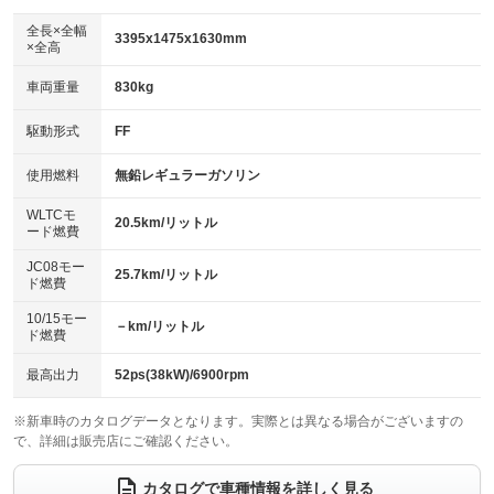
ダウンヒルアシストコントロール
アルミホイール
：装備なし
：装備なし
全長×全幅
3395x1475x1630mm
×全高
パワーウィンドウ
盗難防止システム
革シート
ハーフレザーシート
：装備あり
：装備あり
：装備なし
：装備なし
車両重量
830kg
アイドリングストップ
ドライブレコーダー
キーレス
LEDヘッドランプ
：装備あり
：装備なし
：装備あり
：装備あり
USB入力端子
Bluetooth接続
駆動形式
FF
HID(キセノンライト)
ポータブルナビ
：装備なし
：装備あり
：装備なし
：装備なし
100V電源
クリーンディーゼル
バックカメラ
ETC
使用燃料
無鉛レギュラーガソリン
：装備なし
：装備なし
：装備あり
：装備あり
センターデフロック
エアロ
スマートキー
：装備なし
WLTCモ
：装備なし
：装備あり
20.5km/リットル
ード燃費
レンタカーアップ
展示・試乗車
ローダウン
ランフラットタイヤ
：装備なし
：装備なし
：装備なし
：装備なし
JC08モー
25.7km/リットル
ド燃費
電動格納ミラー
パワーシート
3列シート
：装備あり
：装備なし
：装備なし
10/15モー
装備略号／用語解説
－km/リットル
ベンチシート
フルフラットシート
ド燃費
：装備なし
：装備なし
チップアップシート
オットマン
：装備なし
：装備なし
最高出力
52ps(38kW)/6900rpm
電動格納サードシート
シートヒーター
：装備なし
：装備なし
※新車時のカタログデータとなります。実際とは異なる場合がございますの
で、詳細は販売店にご確認ください。
ウォークスルー
後席モニター
：装備なし
：装備なし
電動リアゲート
フロントカメラ
カタログで車種情報を詳しく見る
：装備なし
：装備なし