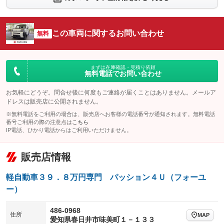
シートエアコン
全周囲カメラ
：装備なし
：装備なし
サイドカメラ
ルーフレール
この車両に関するお問い合わせ
：装備なし
無料
：装備なし
エアサスペンション
ヘッドライトウォッシャー
：装備なし
：装備なし
装備略号／用語解説
まずは在庫確認・見積り依頼
無料電話でお問い合わせ
お気軽にどうぞ。問合せ後に何度もご連絡が届くことはありません。メールア
ドレスは販売店に公開されません。
※無料電話をご利用の場合は、販売店へお客様の電話番号が通知されます。無料電話
番号ご利用の際の注意点は
こちら
IP電話、ひかり電話からはご利用いただけません。
販売店情報
軽自動車３９．８万円専門 パッション４Ｕ（フォーユ
ー）
486-0968
住所
MAP
愛知県春日井市味美町１－１３３