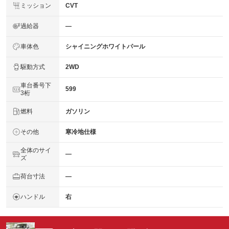
ミッション
CVT
過給器
―
車体色
シャイニングホワイトパール
駆動方式
2WD
車台番号下
599
3桁
燃料
ガソリン
その他
寒冷地仕様
全体のサイ
―
ズ
荷台寸法
―
ハンドル
右