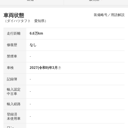
車両状態
装備略号／用語解説
（ダイハツタフト 愛知県）
走行距離
6.6万km
修復歴
なし
禁煙車
-
車検
2027(令和9)年3月
?
記録簿
-
輸入認定
-
中古車
輸入経路
-
登録済
-
未使用車
ワン