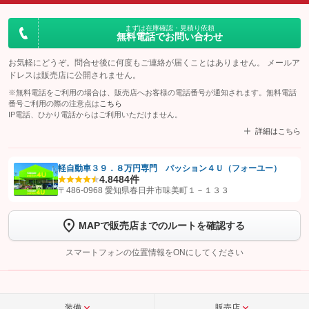
まずは在庫確認・見積り依頼
無料電話でお問い合わせ
お気軽にどうぞ。問合せ後に何度もご連絡が届くことはありません。 メールア
ドレスは販売店に公開されません。
※無料電話をご利用の場合は、販売店へお客様の電話番号が通知されます。無料電話
番号ご利用の際の注意点は
こちら
IP電話、ひかり電話からはご利用いただけません。
詳細はこちら
軽自動車３９．８万円専門 パッション４Ｕ（フォーユー）
4.8
484件
【STEP1】
認証画面でグーネットを友だち追加してから「許可する」ボタンを押
〒486-0968 愛知県春日井市味美町１－１３３
します
MAPで販売店までのルートを確認する
【STEP2】
トーク画面で
ボタンをタップして問い合わせを
完了してください。
スマートフォンの位置情報をONにしてください
こちら
装備
販売店