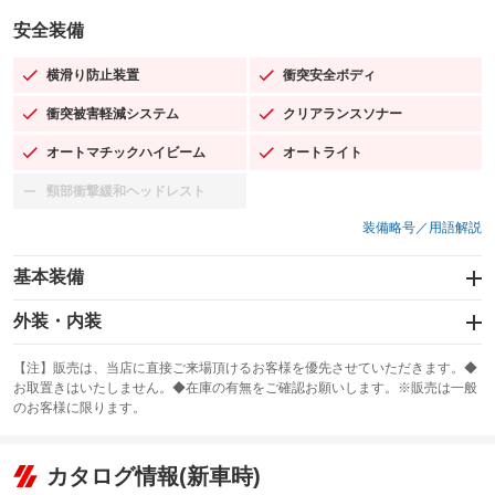
安全装備
横滑り防止装置
衝突安全ボディ
：装備あり
：装備あり
衝突被害軽減システム
クリアランスソナー
：装備あり
：装備あり
オートマチックハイビーム
オートライト
：装備あり
：装備あり
頸部衝撃緩和ヘッドレスト
：装備なし
装備略号／用語解説
基本装備
エアバッグ：運転席/助手席/サイド
外装・内装
：装備あり
スライドドア
カーナビ：メモリーナビ他
：装備なし
：装備あり
【注】販売は、当店に直接ご来場頂けるお客様を優先させていただきます。◆
お取置きはいたしません。◆在庫の有無をご確認お願いします。※販売は一般
サンルーフ
ABS
TV：ワンセグ
：装備あり
：装備あり
：装備あり
のお客様に限ります。
エアコン
Wエアコン
オーディオ：CDまたはCDチェンジャー
：装備あり
：装備なし
：装備あり
リフトアップ
パワーステアリング
カタログ情報(新車時)
ビジュアル
：装備なし
：装備あり
：装備なし