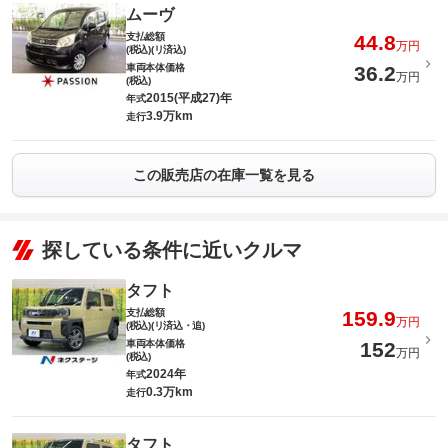
ムーヴ
支払総額
44.8
万円
(税込)(リ済込)
車両本体価格
36.2
万円
(税込)
2015(平成27)年
年式
3.9万km
走行
この販売店の在庫一覧を見る
探している条件に近いクルマ
タフト
支払総額
159.9
万円
(税込)(リ済込・追)
車両本体価格
152
万円
(税込)
2024年
年式
0.3万km
走行
タフト