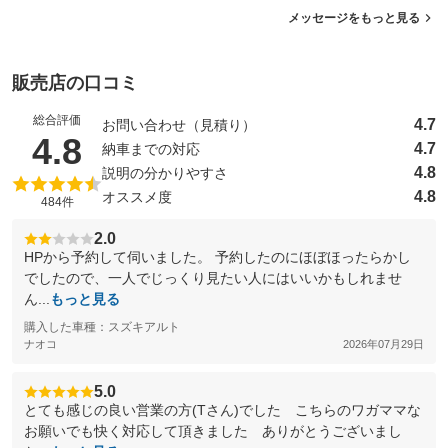
メッセージをもっと見る
販売店の口コミ
総合評価
4.7
お問い合わせ（見積り）
（5点満点中）
4.8
4.7
納車までの対応
4.8
説明の分かりやすさ
4.8
オススメ度
484件
2.0
HPから予約して伺いました。 予約したのにほぼほったらかし
でしたので、一人でじっくり見たい人にはいいかもしれませ
ん...
もっと見る
購入した車種：スズキアルト
ナオコ
2026年07月29日
5.0
とても感じの良い営業の方(Tさん)でした こちらのワガママな
お願いでも快く対応して頂きました ありがとうございまし