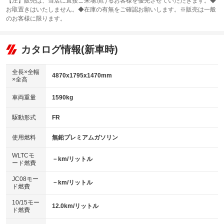
：装備あり
【注】販売は、当店に直接ご来場頂けるお客様を優先させていただきます。◆
お取置きはいたしません。◆在庫の有無をご確認お願いします。※販売は一般
サンルーフ
ABS
TV：フルセグ
：装備なし
：装備あり
：装備あり
のお客様に限ります。
エアコン
Wエアコン
オーディオ：CDまたはCDチェンジャー／ミュージックプレイヤー接続
：装備あり
：装備なし
：装備あり
可／ミュージックサーバー
リフトアップ
パワーステアリング
カタログ情報(新車時)
：装備なし
：装備あり
ビジュアル：-／DVD再生
：装備あり
ダウンヒルアシストコントロール
：装備なし
アルミホイール：16インチ
全長×全幅
：装備あり
4870x1795x1470mm
×全高
パワーウィンドウ
盗難防止システム
：装備あり
：装備なし
革シート
ハーフレザーシート
：装備なし
：装備なし
車両重量
1590kg
アイドリングストップ
ドライブレコーダー
：装備なし
：装備あり
キーレス
LEDヘッドランプ
：装備あり
：装備なし
USB入力端子
Bluetooth接続
駆動形式
FR
：装備あり
：装備あり
HID(キセノンライト)
ポータブルナビ
：装備あり
：装備なし
100V電源
クリーンディーゼル
使用燃料
無鉛プレミアムガソリン
：装備なし
：装備なし
バックカメラ
ETC
：装備あり
：装備あり
センターデフロック
：装備なし
WLTCモ
エアロ
スマートキー
－km/リットル
：装備なし
：装備あり
ード燃費
レンタカーアップ
展示・試乗車
：装備なし
：装備なし
ローダウン
ランフラットタイヤ
：装備なし
：装備なし
JC08モー
－km/リットル
ド燃費
電動格納ミラー
：装備あり
パワーシート
3列シート
：装備あり
：装備なし
10/15モー
装備略号／用語解説
12.0km/リットル
ド燃費
ベンチシート
フルフラットシート
：装備なし
：装備なし