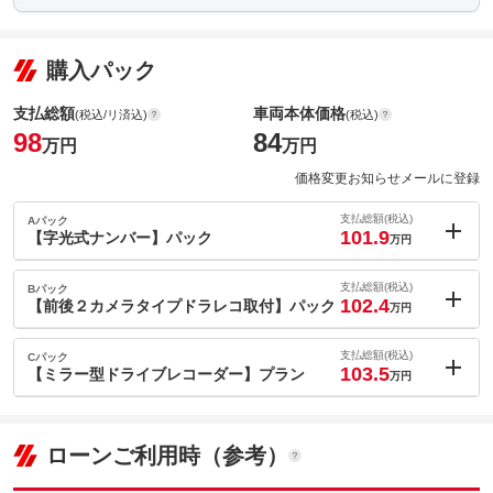
購入パック
支払総額
車両本体価格
(税込/リ済込)
(税込)
98
84
万円
万円
価格変更お知らせメールに登録
支払総額(税込)
Aパック
101.9
【字光式ナンバー】パック
万円
内：オプシ
3.9
ョン価格
支払総額(税込)
Bパック
万円
102.4
(税込)
【前後２カメラタイプドラレコ取付】パック
万円
車両本体価
84
万円
内：オプシ
格
4.4
ョン価格
支払総額(税込)
Cパック
万円
103.5
(税込)
【ミラー型ドライブレコーダー】プラン
万円
車両本体価
84
万円
内：オプシ
格
5.5
ョン価格
万円
パック内容
(税込)
ローンご利用時（参考）
車両本体価
84
万円
字光式ナンバー照明器具、取付け工賃込みのパックとなります。
格