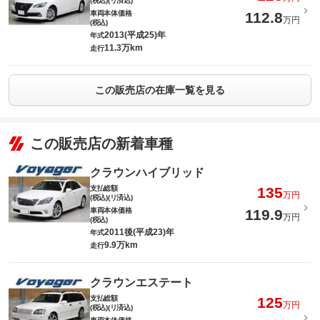
(税込)(リ済込)
車両本体価格
112.8
万円
(税込)
2013(平成25)年
年式
11.3万km
走行
この販売店の在庫一覧を見る
この販売店の新着車種
クラウンハイブリッド
支払総額
135
万円
(税込)(リ済込)
車両本体価格
119.9
万円
(税込)
2011後(平成23)年
年式
9.9万km
走行
クラウンエステート
支払総額
125
万円
(税込)(リ済込)