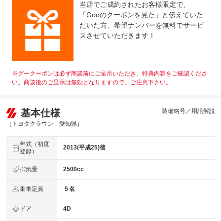
当店でご成約されたお客様限定で、
■ご成約後に点検・整備を実施し交換が必要な部品は交換
法定整備
「Gooのクーポンを見た」と伝えていた
いたします！■ご購入後、安心してお乗り頂けるよう、国
について
だいた方、希望ナンバーを無料でサービ
家資格整備士により、丁寧に点検・整備を致します！
スさせていただきます！
※グークーポンは必ず商談前にご呈示いただき、特典内容をご確認くださ
い。商談後のご呈示は無効となりますので、ご注意下さい。
基本仕様
装備略号／用語解説
（トヨタクラウン 愛知県）
年式（初度
2013(平成25)後
登録）
排気量
2500cc
乗車定員
５名
ドア
4D