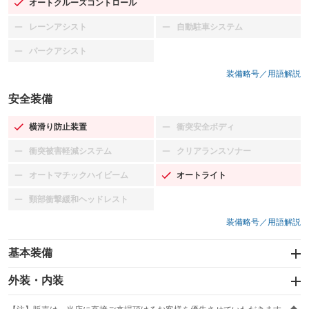
オートクルーズコントロール
：装備あり
レーンアシスト
自動駐車システム
：装備なし
：装備なし
パークアシスト
：装備なし
装備略号／用語解説
安全装備
横滑り防止装置
衝突安全ボディ
：装備あり
：装備なし
衝突被害軽減システム
クリアランスソナー
：装備なし
：装備なし
オートマチックハイビーム
オートライト
：装備なし
：装備あり
頸部衝撃緩和ヘッドレスト
：装備なし
装備略号／用語解説
基本装備
エアバッグ：運転席/助手席/サイド
外装・内装
：装備あり
スライドドア
カーナビ：HDDナビ
：装備なし