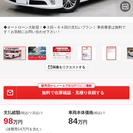
◆オートローン大歓迎！◆３回～８４回の支払いプラン！ 事前審査は無料で
す！お気軽にお問い合わせ下さい！
画像をリクエストする
販売店からメールで
最短即日
にご連絡
無料で在庫確認・見積り依頼する
支払総額
車両本体価格
(税込/リ済込)
(税込)
98
84
万円
万円
（諸費用14万円を含む）