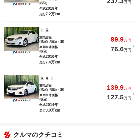
237.3
万円
(税込)
2018年
年式
7.2万km
走行
ＩＳ
支払総額
89.9
万円
(税込)(リ済込・追)
車両本体価格
76.6
万円
(税込)
2010年
年式
7.4万km
走行
ＳＡＩ
支払総額
139.9
万円
(税込)(リ済込・追)
車両本体価格
127.5
万円
(税込)
2014年
年式
3.0万km
走行
クルマのクチコミ