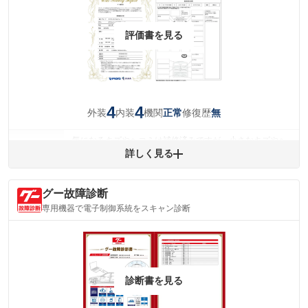
評価書を見る
4
4
外装
内装
機関
修復歴
正常
無
気になるキズやヘコミは補修済みですが、小さなキズやヘ
外装
コミが残っています。
詳しく見る
(車両外装)
キズ・へこみについて問い合わせる
内装
グー故障診断
気になる汚れ等が、部分的にあります。
(内装状態)
専用機器で電子制御系統をスキャン診断
主要機関に不具合はありません。
機関
詳細は鑑定書をご確認ください。
修復歴
※グー鑑定は保証サービスではございません。購入時は必ず現車をご確認
診断書を見る
下さい。
※実際にお渡しするコンディションチェックシートにつきましては、形式