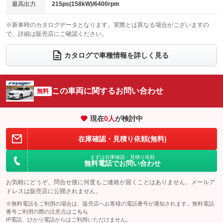
チップアップシート
オットマン
最高出力
215ps(158kW)/6400rpm
：装備なし
：装備なし
電動格納サードシート
シートヒーター
：装備なし
：装備なし
※新車時のカタログデータとなります。実際とは異なる場合がございますの
で、詳細は販売店にご確認ください。
ウォークスルー
後席モニター
：装備なし
：装備なし
カタログで車種情報を詳しく見る
電動リアゲート
フロントカメラ
：装備なし
：装備なし
シートエアコン
全周囲カメラ
：装備なし
：装備なし
この車両に関するお問い合わせ
サイドカメラ
無料
ルーフレール
：装備なし
：装備なし
エアサスペンション
ヘッドライトウォッシャー
：装備なし
：装備なし
現在
0
人
が検討中
装備略号／用語解説
在庫確認・見積り依頼(無料)
まずは在庫確認・見積り依頼
無料電話でお問い合わせ
お気軽にどうぞ。問合せ後に何度もご連絡が届くことはありません。メールア
ドレスは販売店に公開されません。
※無料電話をご利用の場合は、販売店へお客様の電話番号が通知されます。無料電話
番号ご利用の際の注意点は
こちら
IP電話、ひかり電話からはご利用いただけません。