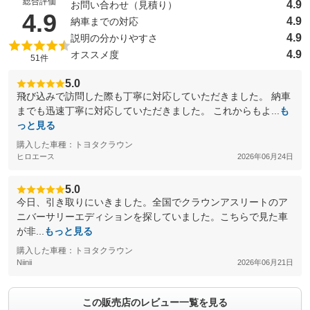
総合評価
4.9
お問い合わせ（見積り）
（5点満点中）
4.9
4.9
納車までの対応
4.9
説明の分かりやすさ
4.9
オススメ度
51件
5.0
飛び込みで訪問した際も丁寧に対応していただきました。 納車
までも迅速丁寧に対応していただきました。 これからもよ...
も
っと見る
購入した車種：トヨタクラウン
ヒロエース
2026年06月24日
5.0
今日、引き取りにいきました。全国でクラウンアスリートのア
ニバーサリーエディションを探していました。こちらで見た車
が非...
もっと見る
購入した車種：トヨタクラウン
Niinii
2026年06月21日
この販売店のレビュー一覧を見る