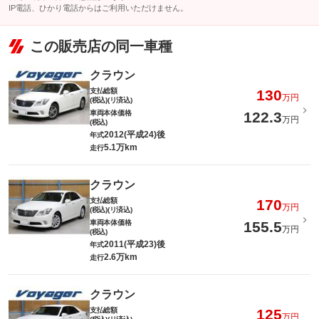
IP電話、ひかり電話からはご利用いただけません。
この販売店の同一車種
クラウン
支払総額
130
万円
(税込)(リ済込)
車両本体価格
122.3
万円
(税込)
2012(平成24)後
年式
5.1万km
走行
クラウン
支払総額
170
万円
(税込)(リ済込)
車両本体価格
155.5
万円
(税込)
2011(平成23)後
年式
2.6万km
走行
クラウン
支払総額
125
万円