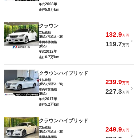
2008年
年式
5.8万km
走行
クラウン
支払総額
132.9
万円
(税込)(リ済込・追)
車両本体価格
119.7
万円
(税込)
2012年
年式
6.7万km
走行
クラウンハイブリッド
支払総額
239.9
万円
(税込)(リ済込・追)
車両本体価格
227.3
万円
(税込)
2017年
年式
5.2万km
走行
クラウンハイブリッド
支払総額
249.9
万円
(税込)(リ済込・追)
車両本体価格