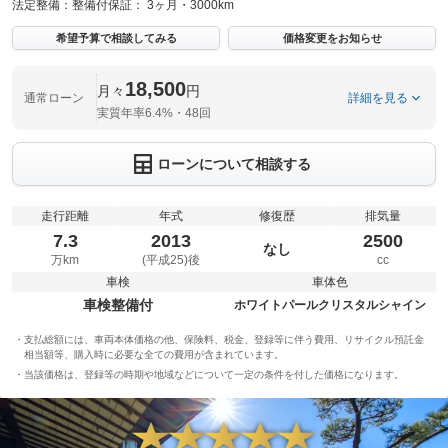
法定整備：
整備付
保証：
3ヶ月・3000km
希望予算で相談してみる
価格変更をお知らせ
18,500
月々
円
通常ローン
詳細を見る
実質年率6.4%・48回
ローンについて相談する
走行距離
年式
修復歴
排気量
7.3
2013
2500
なし
万km
(平成25)後
cc
車検
車体色
車検整備付
ホワイトパールクリスタルシャイン
支払総額には、車両本体価格の他、保険料、税金、登録等に伴う費用、リサイクル預託金
相当額等、購入時に必要な全ての費用が含まれています。
当該価格は、登録等の時期や地域などについて一定の条件を付した価格になります。