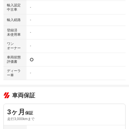
輸入認定
-
中古車
輸入経路
-
登録済
-
未使用車
ワン
-
オーナー
車両状態
評価書
ディーラ
-
ー車
車両保証
3ヶ月
保証
走行3,000kmまで