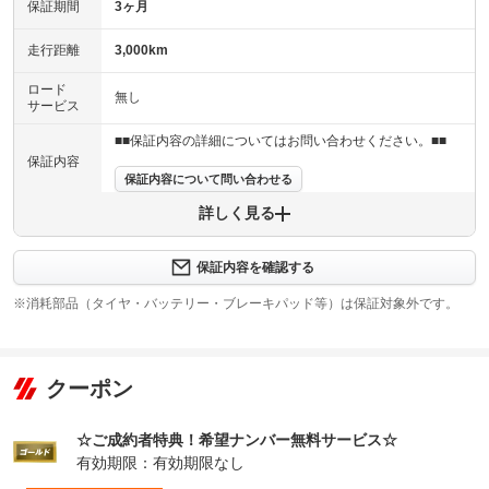
保証期間
3ヶ月
走行距離
3,000km
ロード
無し
サービス
■■保証内容の詳細についてはお問い合わせください。■■
保証内容
保証内容について問い合わせる
詳しく見る
保証項目
-
修理回数
無制限
保証内容を確認する
※消耗部品（タイヤ・バッテリー・ブレーキパッド等）は保証対象外です。
上限金額
限度額無制限
免責金
無し
クーポン
保証修理
-
受付先
☆ご成約者特典！希望ナンバー無料サービス☆
整備付 法定12ヶ月または法定24ヶ月点検整備付
法定整備
※車検なし・車検整備付の場合は法定24ヶ月点検整備付
有効期限：有効期限なし
※商用車は6ヶ月または12ヶ月点検整備付