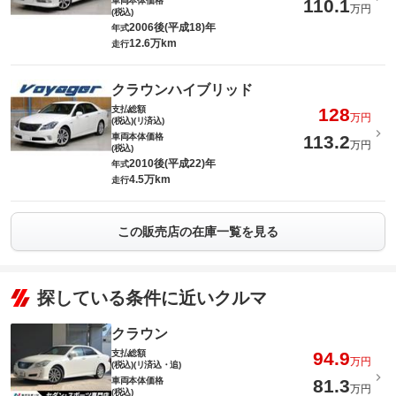
車両本体価格
110.1
万円
(税込)
2006後(平成18)年
年式
12.6万km
走行
クラウンハイブリッド
支払総額
128
万円
(税込)(リ済込)
車両本体価格
113.2
万円
(税込)
2010後(平成22)年
年式
4.5万km
走行
この販売店の在庫一覧を見る
探している条件に近いクルマ
クラウン
支払総額
94.9
万円
(税込)(リ済込・追)
車両本体価格
81.3
万円
(税込)