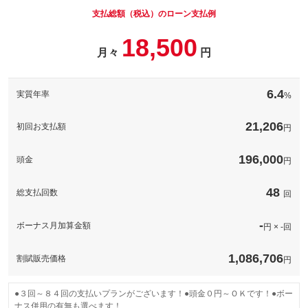
字光式ナンバープレート代が別途必要になります。
パック内容
支払総額（税込）のローン支払例
備考
－
コムテック 前後２カメラタイプドライブレコーダー（ＺＤＲ０
18,500
２７）の取付けプランです。部品代、工賃込みの価格です。
パック内容
月々
円
このパックの見積もり依頼（無料）
備考
－
コムテック ミラー型ドライブレコーダー（ＺＤＲ０４８）取付
のプランです。部品代、取付け工賃込みの価格です。
6.4
実質年率
%
このパックの見積もり依頼（無料）
備考
－
21,206
初回お支払額
円
このパックの見積もり依頼（無料）
196,000
頭金
円
48
総支払回数
回
-
ボーナス月加算金額
円 × -回
1,086,706
割賦販売価格
円
●３回～８４回の支払いプランがございます！●頭金０円～ＯＫです！●ボー
ナス併用の有無も選べます！