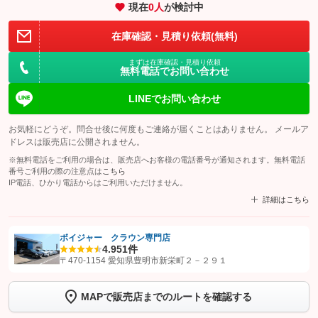
現在
0
人
が検討中
在庫確認・見積り依頼(無料)
まずは在庫確認・見積り依頼
無料電話でお問い合わせ
LINEでお問い合わせ
お気軽にどうぞ。問合せ後に何度もご連絡が届くことはありません。 メールア
ドレスは販売店に公開されません。
※無料電話をご利用の場合は、販売店へお客様の電話番号が通知されます。無料電話
番号ご利用の際の注意点は
こちら
IP電話、ひかり電話からはご利用いただけません。
詳細はこちら
ボイジャー クラウン専門店
4.9
51件
【STEP1】
認証画面でグーネットを友だち追加してから「許可する」ボタンを押
〒470-1154 愛知県豊明市新栄町２－２９１
します
MAPで販売店までのルートを確認する
【STEP2】
トーク画面で
ボタンをタップして問い合わせを
完了してください。