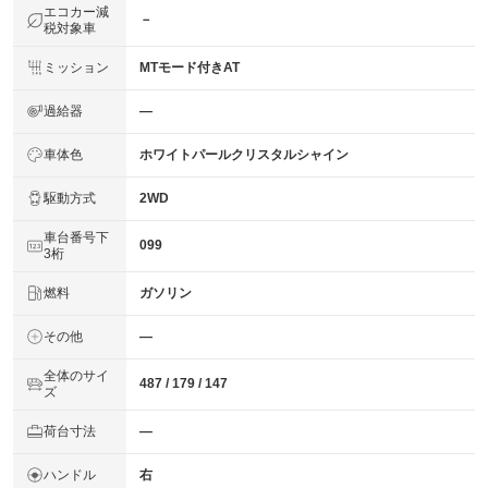
エコカー減
－
税対象車
ミッション
MTモード付きAT
過給器
―
車体色
ホワイトパールクリスタルシャイン
駆動方式
2WD
車台番号下
099
3桁
燃料
ガソリン
その他
―
全体のサイ
487 / 179 / 147
ズ
荷台寸法
―
ハンドル
右