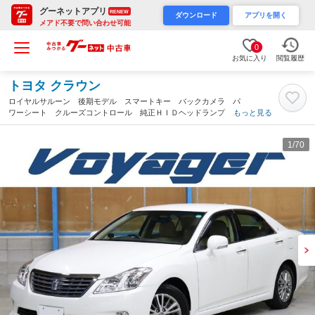
グーネットアプリ
RENEW
ダウンロード
アプリを開く
メアド不要で問い合わせ可能
0
お気に入り
閲覧履歴
トヨタ クラウン
ロイヤルサルーン 後期モデル スマートキー バックカメラ パ
ワーシート クルーズコントロール 純正ＨＩＤヘッドランプ 純
もっと見る
正１６インチホイール ドライブレコーダー フルセグ地デジＴ
Ｖ Ｂｌｕｅｔｏｏｔｈ接続対応 ＥＴＣ（愛知県）
1
/70