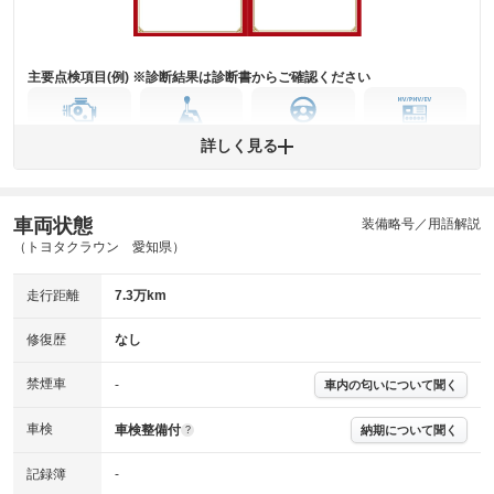
および表示項目が異なる場合がございます。
※グー鑑定の評価はあくまでも記載している鑑定日の鑑定結果となりま
す。車両情報等の詳細は各販売店へお問い合わせ下さい。
主要点検項目(例) ※診断結果は診断書からご確認ください
エンジン
トランス
パワー
HV/PHV/EV
詳しく見る
ミッション
ステアリング
車両状態
ABS
エアーバッグ
先進安全装備
その他
装備略号／用語解説
（トヨタクラウン 愛知県）
※異常がある場合は主要点検項目が赤色になり、異常と表記されます。
※車に装備されていない項目は「-」と表記されます
走行距離
7.3万km
※グー故障診断は保証サービスではございません。購入時は必ず現車をご
確認下さい。
※実際にお渡しする故障診断書につきましては、形式および表示項目が異
修復歴
なし
なる場合がございます。
※グー故障診断書はあくまでも実施時点での診断結果となります。将来に
禁煙車
-
車内の匂いについて聞く
わたり車両状態を担保するものではありませんので、車両情報等の詳細は
各販売店へお問い合わせ下さい。
車検
車検整備付
納期について聞く
?
記録簿
-